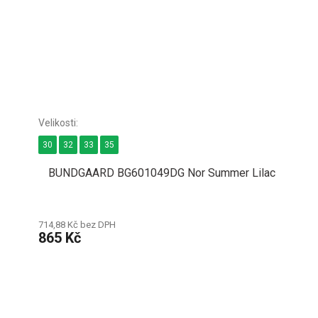
30
32
33
35
BUNDGAARD BG601049DG Nor Summer Lilac
714,88 Kč bez DPH
865 Kč