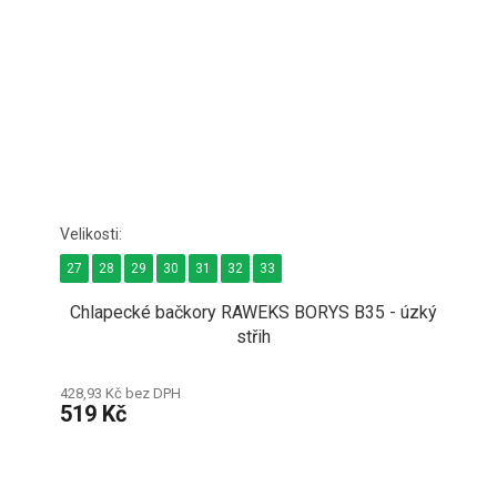
27
28
29
30
31
32
33
Chlapecké bačkory RAWEKS BORYS B35 - úzký
střih
428,93 Kč bez DPH
519 Kč