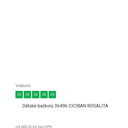
23
25
26
28
29
Dětské bačkory 36496 CICIBAN ROSALITA
od 660,33 Kč bez DPH