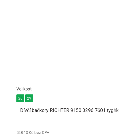
26
29
Dívčí bačkory RICHTER 9150 3296 7601 tygřík
528,10 Kč bez DPH