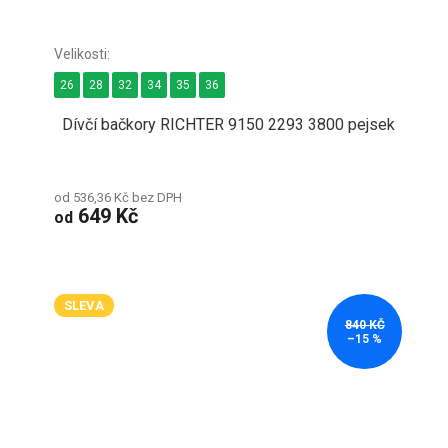
26
28
32
34
35
36
Dívčí bačkory RICHTER 9150 2293 3800 pejsek
od 536,36 Kč bez DPH
649 Kč
od
SLEVA
840 KČ
–15 %