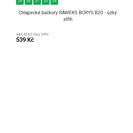
29
30
31
33
34
Chlapecké bačkory RAWEKS BORYS B20 - úzký
střih
445,45 Kč bez DPH
539 Kč