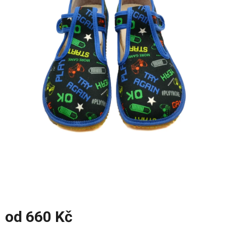
z
5
hvězdiček.
od
660 Kč