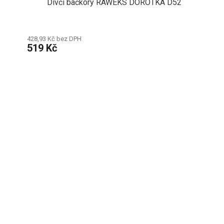
Dívčí bačkory RAWEKS DOROTKA D52
428,93 Kč bez DPH
519 Kč