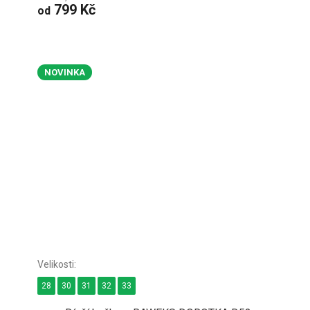
799 Kč
od
NOVINKA
28
30
31
32
33