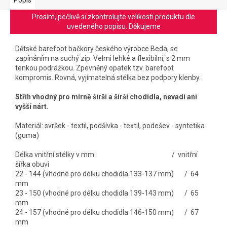
Prosím, pečlivě si zkontrolujte velikosti produktu dle
uvedeného popisu. Děkujeme
Dětské barefoot bačkory českého výrobce Beda, se
zapínáním na suchý zip. V
elmi lehké a flexibilní, s 2 mm
tenkou podrážkou. Z
pevněný opatek tzv. barefoot
kompromis. R
ovná, vyjímatelná stélka bez podpory klenby.
Střih vhodný pro mírně širší a širší chodidla, nevadí ani
vyšší nárt.
Materiál: svršek - textil, podšívka - textil, podešev - syntetika
(guma)
Délka vnitřní stélky v mm: / vnitřní
šířka obuvi
22 - 144 (vhodné pro délku chodidla 133-137 mm) / 64
mm
23 - 150 (vhodné pro délku chodidla 139-143 mm) / 65
mm
24 - 157 (vhodné pro délku chodidla 146-150 mm) / 67
mm