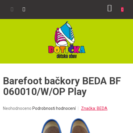
Přejít
NÁKUP
na
obsah
KOŠÍK
Barefoot bačkory BEDA BF
060010/W/OP Play
Průměrné
Neohodnoceno
Podrobnosti hodnocení
Značka:
BEDA
hodnocení
produktu
je
0,0