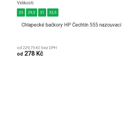
23
29,5
31
33,5
Chlapecké bačkory HP Čechtín 555 nazouvací
od 229,75 Kč bez DPH
278 Kč
od