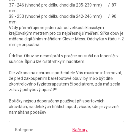
37 - 246 (vhodné pro délku chodidla 235-239 mm) / 87
mm
38 - 253 (vhodné pro délku chodidla 242-246 mm) / 90
mm
Vždy přeměřujeme jeden pár od velikosti klasickým
krejčovským metrem pro co nejpřesnější měření. Šířka obuv je
měřena digitálním měřidlem Clever Mess. Odchylka v řádu +-2
mm je přípustná.
Údržba: Obuv se nesmí prát v pračce ani sušit na topení či v
sušičce. Špínu lze čistit vlhkým hadříkem.
Dle zákona na ochranu spotřebitele Vás musíme informovat,
že před zakoupením barefootové obuvi by mělo být dítě
zkontrolováno fyzioterapeutem či podiatrem, zda má zcela
zdravý pohybový aparát!!!
Botičky nejsou doporučeny používat při sportovních
aktivitách, na dětských hřištích apod., všude, kde je výrazně
namáhána podešev
Kategorie
:
Bačkory