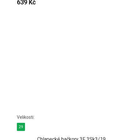
639 Kč
29
Chlapecké bačkory 3F 3Sk3/19