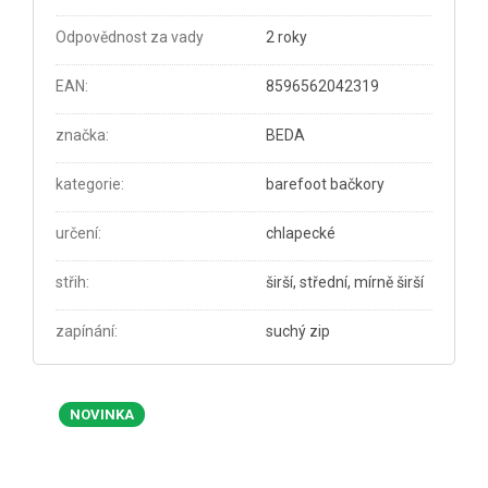
Odpovědnost za vady
2 roky
EAN
:
8596562042319
značka
:
BEDA
kategorie
:
barefoot bačkory
určení
:
chlapecké
střih
:
širší, střední, mírně širší
zapínání
:
suchý zip
NOVINKA