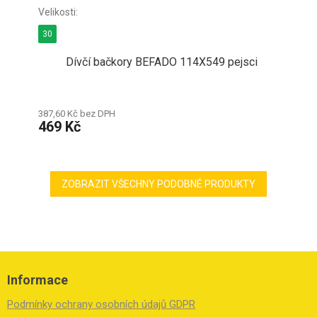
30
Dívčí bačkory BEFADO 114X549 pejsci
387,60 Kč bez DPH
469 Kč
ZOBRAZIT VŠECHNY PODOBNÉ PRODUKTY
Z
á
Informace
p
a
Podmínky ochrany osobních údajů GDPR
t