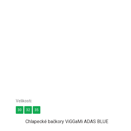
30
32
35
Chlapecké bačkory ViGGaMi ADAS BLUE