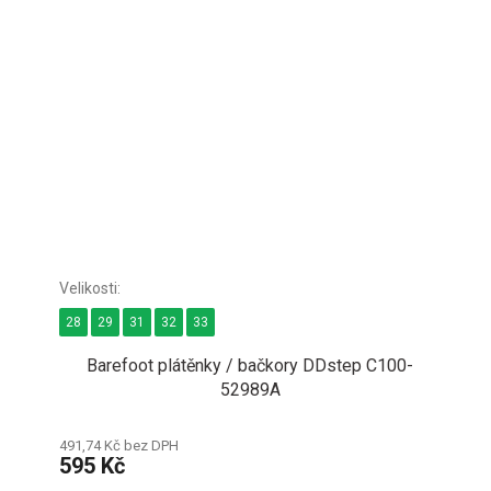
28
29
31
32
33
Barefoot plátěnky / bačkory DDstep C100-
52989A
491,74 Kč bez DPH
595 Kč