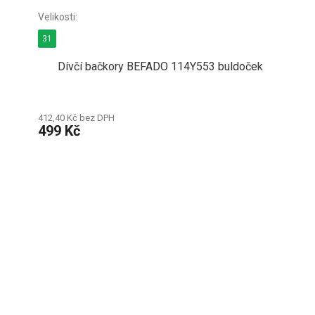
31
Dívčí bačkory BEFADO 114Y553 buldoček
412,40 Kč bez DPH
499 Kč