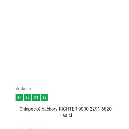
31
32
34
35
Chlapecké bačkory RICHTER 9000 2291 6820
Hasiči