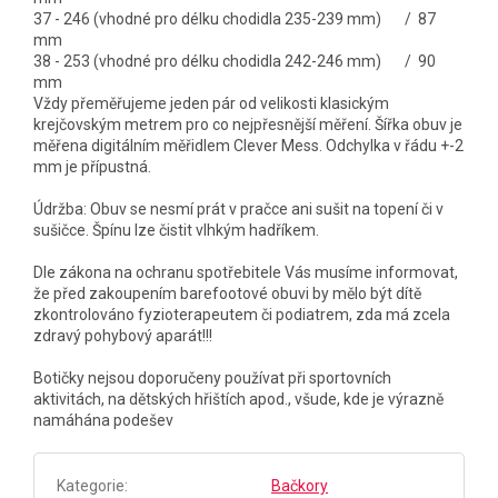
37 - 246 (vhodné pro délku chodidla 235-239 mm) / 87
mm
38 - 253 (vhodné pro délku chodidla 242-246 mm) / 90
mm
Vždy přeměřujeme jeden pár od velikosti klasickým
krejčovským metrem pro co nejpřesnější měření. Šířka obuv je
měřena digitálním měřidlem Clever Mess. Odchylka v řádu +-2
mm je přípustná.
Údržba: Obuv se nesmí prát v pračce ani sušit na topení či v
sušičce. Špínu lze čistit vlhkým hadříkem.
Dle zákona na ochranu spotřebitele Vás musíme informovat,
že před zakoupením barefootové obuvi by mělo být dítě
zkontrolováno fyzioterapeutem či podiatrem, zda má zcela
zdravý pohybový aparát!!!
Botičky nejsou doporučeny používat při sportovních
aktivitách, na dětských hřištích apod., všude, kde je výrazně
namáhána podešev
Kategorie
:
Bačkory