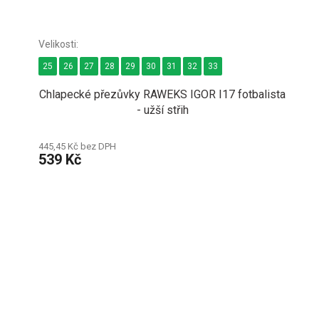
25
26
27
28
29
30
31
32
33
Chlapecké přezůvky RAWEKS IGOR I17 fotbalista
- užší střih
445,45 Kč bez DPH
539 Kč