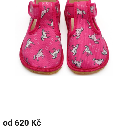
z
5
hvězdiček.
od
620 Kč