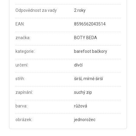
Odpovědnost za vady
2 roky
EAN
:
8596562043514
značka
:
BOTY BEDA
kategorie
:
barefoot bačkory
určení
:
dívčí
střih
:
širší, mírně širší
zapínání
:
suchý zip
barva
:
růžová
obrázek
:
jednorožec