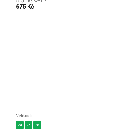
557,85 Kč bez DPH
675 Kč
24
26
28