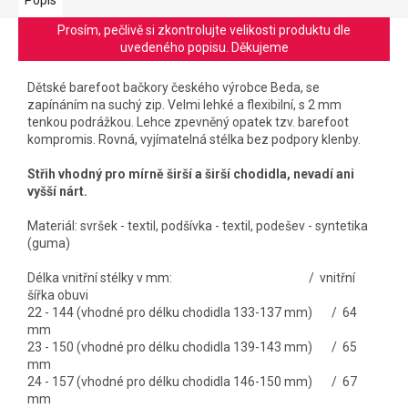
Prosím, pečlivě si zkontrolujte velikosti produktu dle
uvedeného popisu. Děkujeme
Dětské barefoot bačkory českého výrobce Beda, se
zapínáním na suchý zip. V
elmi lehké a flexibilní, s 2 mm
tenkou podrážkou. Lehce
zpevněný opatek tzv. barefoot
kompromis. R
ovná, vyjímatelná stélka bez podpory klenby.
Střih vhodný pro mírně širší a širší chodidla, nevadí ani
vyšší nárt.
Materiál: svršek - textil, podšívka - textil, podešev - syntetika
(guma)
Délka vnitřní stélky v mm: / vnitřní
šířka obuvi
22 - 144 (vhodné pro délku chodidla 133-137 mm) / 64
mm
23 - 150 (vhodné pro délku chodidla 139-143 mm) / 65
mm
24 - 157 (vhodné pro délku chodidla 146-150 mm) / 67
mm