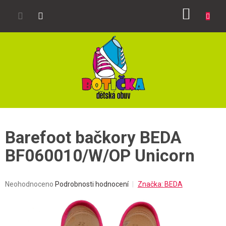
Přejít
NÁKUP
na
obsah
KOŠÍK
Barefoot bačkory BEDA
BF060010/W/OP Unicorn
Průměrné
Neohodnoceno
Podrobnosti hodnocení
Značka:
BEDA
hodnocení
produktu
je
0,0