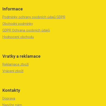
Z
á
Informace
p
a
Podmínky ochrany osobních údajů GDPR
t
í
Obchodní podmínky
GDPR Ochrana osobních údajů
Hodnocení obchodu
Vratky a reklamace
Reklamace zboží
Vrácení zboží
Kontakty
Doprava
Napište nám