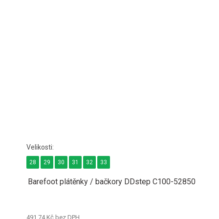
28
29
30
31
32
33
Barefoot plátěnky / bačkory DDstep C100-52850
491,74 Kč bez DPH