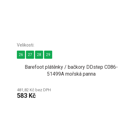
26
27
28
29
Barefoot plátěnky / bačkory DDstep C086-
51499A mořská panna
481,82 Kč bez DPH
583 Kč