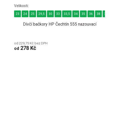
23
24
25
29,5
30
33
33,5
34
35
36
38
38,5
3
Dívčí bačkory HP Čechtín 555 nazouvací
od 229,75 Kč bez DPH
278 Kč
od