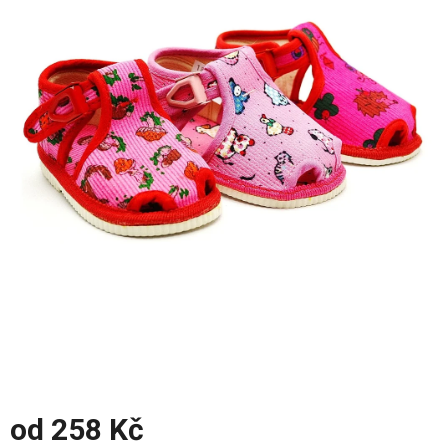
z
5
hvězdiček.
od
258 Kč