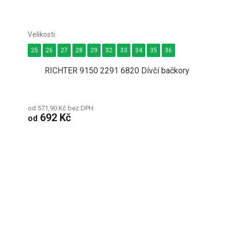
25
26
27
28
29
32
33
34
35
36
RICHTER 9150 2291 6820 Dívčí bačkory
od 571,90 Kč bez DPH
692 Kč
od