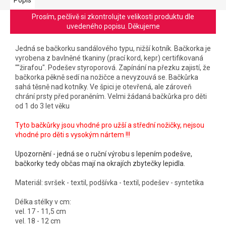
Prosím, pečlivě si zkontrolujte velikosti produktu dle
uvedeného popisu. Děkujeme
Jedná se bačkorku sandálového typu, nižší kotník. Bačkorka je
vyrobena z bavlněné tkaniny (prací kord, kepr) certifikovaná
""žirafou". Podešev styroporová. Zapínání na přezku zajistí, že
bačkorka pěkně sedí na nožičce a nevyzouvá se. Bačkůrka
sahá těsně nad kotníky. Ve špici je otevřená, ale zároveň
chrání prsty před poraněním. Velmi žádaná bačkůrka pro děti
od 1 do 3 let věku
Tyto bačkůrky jsou vhodné pro užší a střední nožičky, nejsou
vhodné pro děti s vysokým nártem !!!
Upozornění - jedná se o ruční výrobu s lepením podešve,
bačkorky tedy občas mají na okrajích zbytečky lepidla.
Materiál: svršek - textil, podšívka - textil, podešev - syntetika
Délka stélky v cm:
vel. 17 - 11,5 cm
vel. 18 - 12 cm