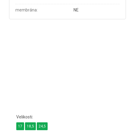
membrána
:
NE
17
18,5
24,5