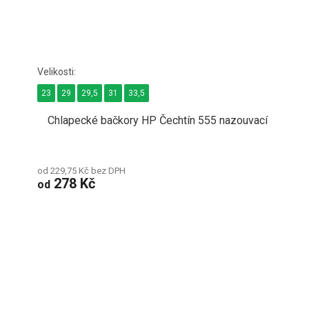
23
29
29,5
31
33,5
Chlapecké bačkory HP Čechtín 555 nazouvací
od 229,75 Kč bez DPH
278 Kč
od