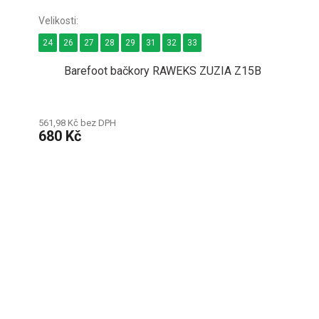
24
26
27
28
29
31
32
33
Barefoot bačkory RAWEKS ZUZIA Z15B
561,98 Kč bez DPH
680 Kč