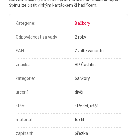
Špínu lze čistit vlhkým kartáčkem či hadříkem.
Kategorie
:
Bačkory
Odpovědnost za vady
2 roky
EAN
:
Zvolte variantu
značka
:
HP Čechtín
kategorie
:
bačkory
určení
:
dívčí
střih
:
střední, užší
materiál
:
textil
zapínání
:
přezka