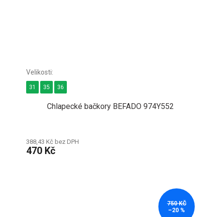
31
35
36
Chlapecké bačkory BEFADO 974Y552
388,43 Kč bez DPH
470 Kč
750 KČ
–20 %