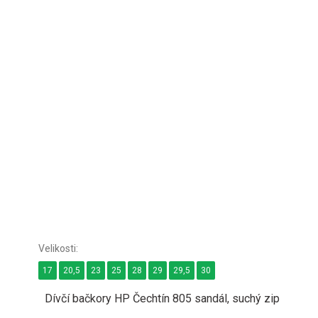
17
20,5
23
25
28
29
29,5
30
Dívčí bačkory HP Čechtín 805 sandál, suchý zip