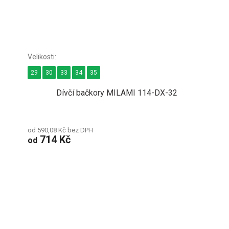
29
30
33
34
35
Dívčí bačkory MILAMI 114-DX-32
od 590,08 Kč bez DPH
714 Kč
od