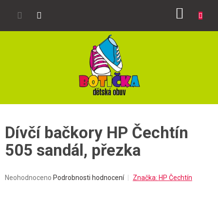
Přejít
NÁKUP
na
obsah
KOŠÍK
Dívčí bačkory HP Čechtín
505 sandál, přezka
Průměrné
Neohodnoceno
Podrobnosti hodnocení
Značka:
HP Čechtín
hodnocení
produktu
je
0,0