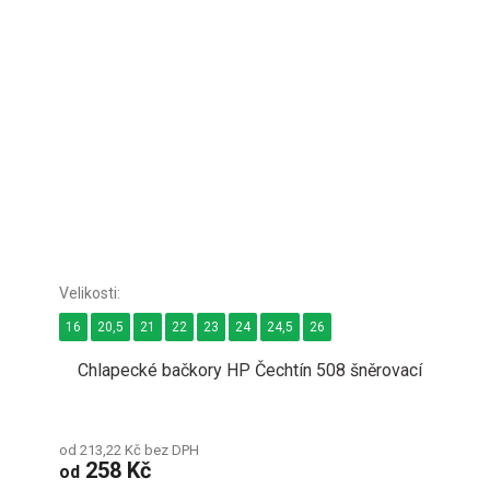
16
20,5
21
22
23
24
24,5
26
Chlapecké bačkory HP Čechtín 508 šněrovací
od 213,22 Kč bez DPH
258 Kč
od