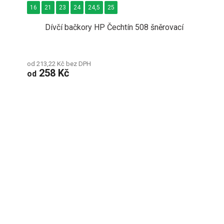
16
21
23
24
24,5
25
Dívčí bačkory HP Čechtín 508 šněrovací
od 213,22 Kč bez DPH
258 Kč
od