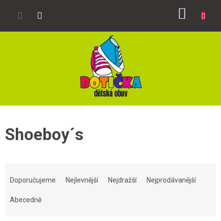
Přejít
NÁKUP
na
obsah
KOŠÍK
Shoeboy´s
Ř
a
Doporučujeme
Nejlevnější
Nejdražší
Nejprodávanější
z
e
Abecedně
n