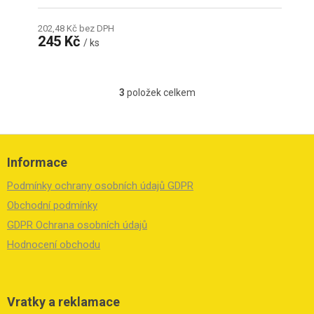
202,48 Kč bez DPH
245 Kč
/ ks
3
položek celkem
O
v
l
á
Z
d
á
Informace
a
p
c
a
Podmínky ochrany osobních údajů GDPR
í
t
p
í
Obchodní podmínky
r
GDPR Ochrana osobních údajů
v
k
Hodnocení obchodu
y
v
ý
p
Vratky a reklamace
i