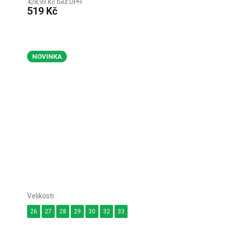
428,93 Kč bez DPH
519 Kč
NOVINKA
26
27
28
29
30
32
33