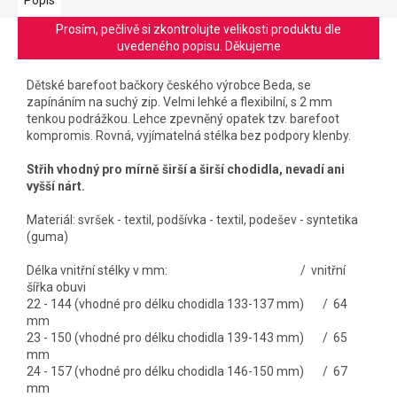
Prosím, pečlivě si zkontrolujte velikosti produktu dle
uvedeného popisu. Děkujeme
Dětské barefoot bačkory českého výrobce Beda, se
zapínáním na suchý zip. V
elmi lehké a flexibilní, s 2 mm
tenkou podrážkou. Lehce
zpevněný opatek tzv. barefoot
kompromis. R
ovná, vyjímatelná stélka bez podpory klenby.
Střih vhodný pro mírně širší a širší chodidla, nevadí ani
vyšší nárt.
Materiál: svršek - textil, podšívka - textil, podešev - syntetika
(guma)
Délka vnitřní stélky v mm: / vnitřní
šířka obuvi
22 - 144 (vhodné pro délku chodidla 133-137 mm) / 64
mm
23 - 150 (vhodné pro délku chodidla 139-143 mm) / 65
mm
24 - 157 (vhodné pro délku chodidla 146-150 mm) / 67
mm