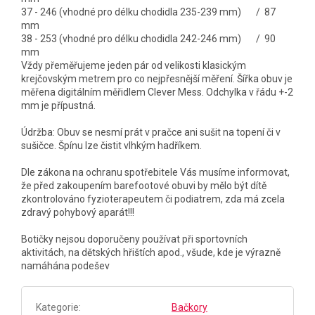
37 - 246 (vhodné pro délku chodidla 235-239 mm) / 87
mm
38 - 253 (vhodné pro délku chodidla 242-246 mm) / 90
mm
Vždy přeměřujeme jeden pár od velikosti klasickým
krejčovským metrem pro co nejpřesnější měření. Šířka obuv je
měřena digitálním měřidlem Clever Mess. Odchylka v řádu +-2
mm je přípustná.
Údržba: Obuv se nesmí prát v pračce ani sušit na topení či v
sušičce. Špínu lze čistit vlhkým hadříkem.
Dle zákona na ochranu spotřebitele Vás musíme informovat,
že před zakoupením barefootové obuvi by mělo být dítě
zkontrolováno fyzioterapeutem či podiatrem, zda má zcela
zdravý pohybový aparát!!!
Botičky nejsou doporučeny používat při sportovních
aktivitách, na dětských hřištích apod., všude, kde je výrazně
namáhána podešev
Kategorie
:
Bačkory