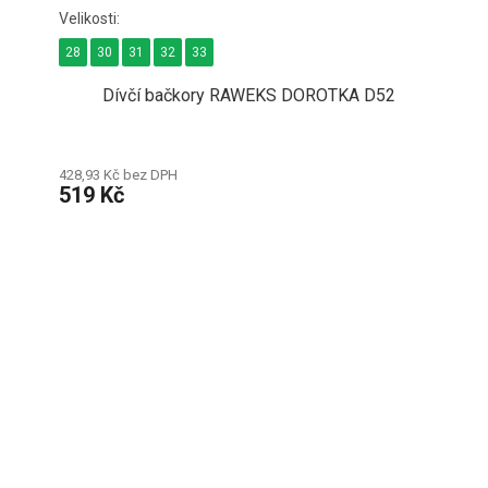
28
30
31
32
33
Dívčí bačkory RAWEKS DOROTKA D52
428,93 Kč bez DPH
519 Kč