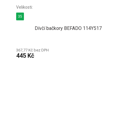
35
Dívčí bačkory BEFADO 114Y517
367,77 Kč bez DPH
445 Kč