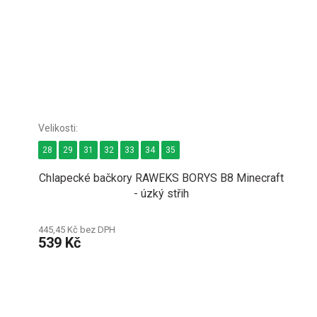
28
29
31
32
33
34
35
Chlapecké bačkory RAWEKS BORYS B8 Minecraft
- úzký střih
445,45 Kč bez DPH
539 Kč