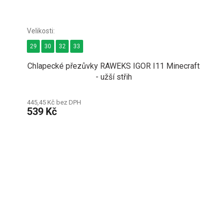
29
30
32
33
Chlapecké přezůvky RAWEKS IGOR I11 Minecraft
- užší střih
445,45 Kč bez DPH
539 Kč