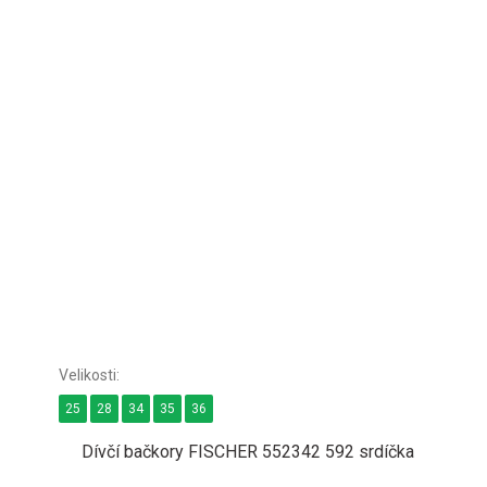
25
28
34
35
36
Dívčí bačkory FISCHER 552342 592 srdíčka