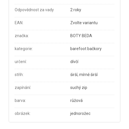
Odpovědnost za vady
2 roky
EAN
:
Zvolte variantu
značka
:
BOTY BEDA
kategorie
:
barefoot bačkory
určení
:
dívčí
střih
:
širší, mírně širší
zapínání
:
suchý zip
barva
:
růžová
obrázek
:
jednorožec