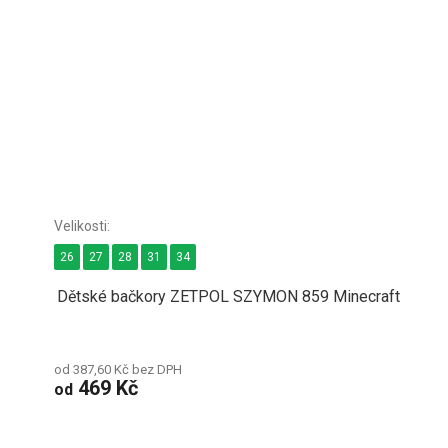
26
27
28
31
34
Dětské bačkory ZETPOL SZYMON 859 Minecraft
od 387,60 Kč bez DPH
469 Kč
od