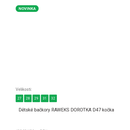
NOVINKA
27
28
29
31
32
Dětské bačkory RAWEKS DOROTKA D47 kočka