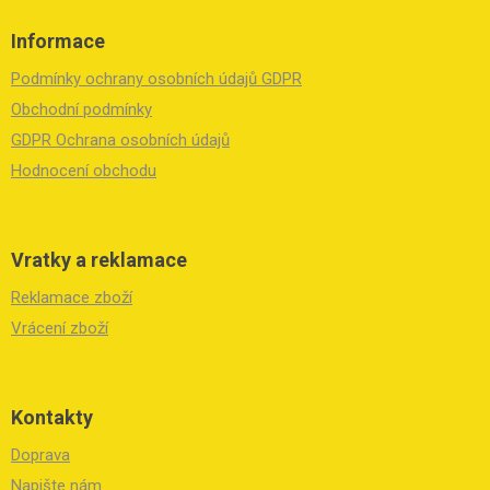
Z
á
Informace
p
a
Podmínky ochrany osobních údajů GDPR
t
í
Obchodní podmínky
GDPR Ochrana osobních údajů
Hodnocení obchodu
Vratky a reklamace
Reklamace zboží
Vrácení zboží
Kontakty
Doprava
Napište nám