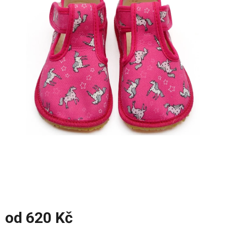
z
5
hvězdiček.
od
620 Kč