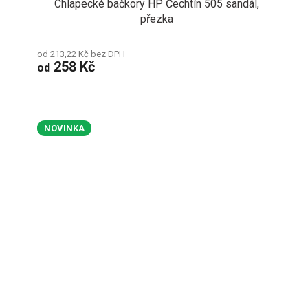
Chlapecké bačkory HP Čechtín 505 sandál,
přezka
od 213,22 Kč bez DPH
258 Kč
od
NOVINKA