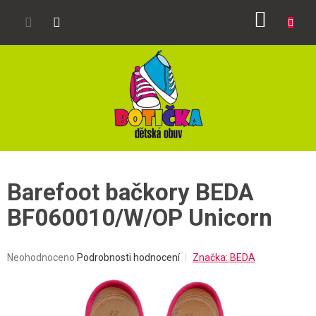
Přejít
NÁKUP
na
obsah
KOŠÍK
Barefoot bačkory BEDA
BF060010/W/OP Unicorn
Průměrné
Neohodnoceno
Podrobnosti hodnocení
Značka:
BEDA
hodnocení
produktu
je
0,0