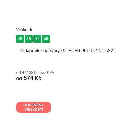
25
28
34
35
Chlapecké bačkory RICHTER 9000 2291 6821
od 474,38 Kč bez DPH
574 Kč
od
DOPLNĚNY
VELIKOSTI