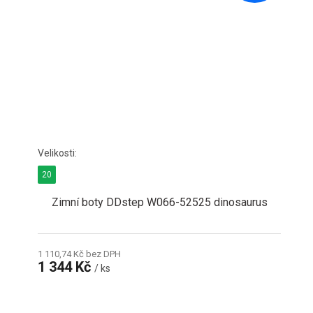
20
Zimní boty DDstep W066-52525 dinosaurus
1 110,74 Kč bez DPH
1 344 Kč
/ ks