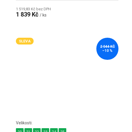
1 519,83 Kč bez DPH
1 839 Kč
/ ks
SLEVA
2 044 KČ
–10 %