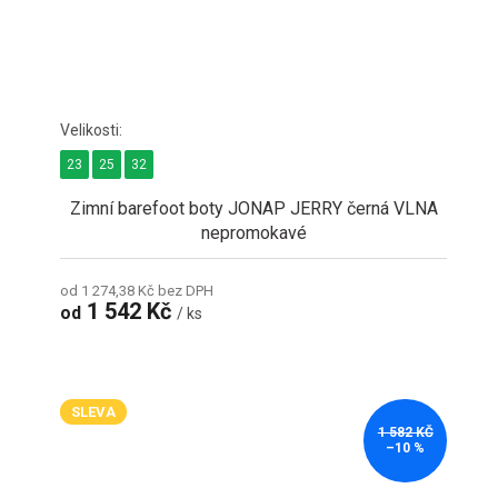
23
25
32
Zimní barefoot boty JONAP JERRY černá VLNA
nepromokavé
od 1 274,38 Kč bez DPH
1 542 Kč
od
/ ks
SLEVA
1 582 KČ
–10 %