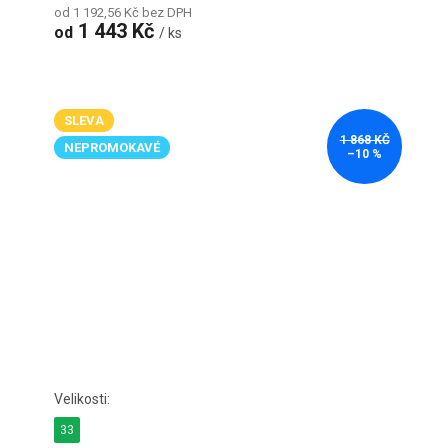
od 1 192,56 Kč bez DPH
1 443 Kč
od
/ ks
SLEVA
1 868 KČ
NEPROMOKAVÉ
–10 %
33