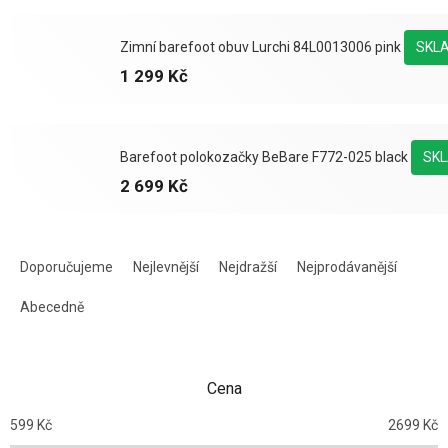
Zimní barefoot obuv Lurchi 84L0013006 pink
SKL
1 299 Kč
Barefoot polokozačky BeBare F772-025 black
SK
2 699 Kč
Ř
a
Doporučujeme
Nejlevnější
Nejdražší
Nejprodávanější
z
e
Abecedně
n
í
p
Cena
r
o
599
Kč
2699
Kč
d