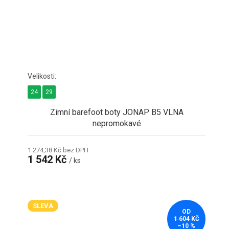
24
29
Zimní barefoot boty JONAP B5 VLNA
nepromokavé
1 274,38 Kč bez DPH
1 542 Kč
/ ks
SLEVA
OD
1 604 KČ
–10 %