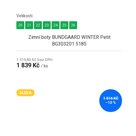
20
21
22
23
24
25
26
Zimní boty BUNDGAARD WINTER Petit
BG303201 5185
1 519,83 Kč bez DPH
1 839 Kč
/ ks
SLEVA
1 516 KČ
–10 %