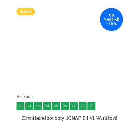
SLEVA
OD
1 604 KČ
–10 %
20
21
23
24
25
26
27
28
29
Zimní barefoot boty JONAP B4 VLNA růžová