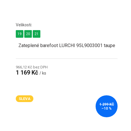
19
20
21
Zateplené barefoot LURCHI 95L9003001 taupe
966,12 Kč bez DPH
1 169 Kč
/ ks
SLEVA
1 299 KČ
–10 %