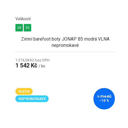
28
30
Zimní barefoot boty JONAP B5 modrá VLNA
nepromokavé
1 274,38 Kč bez DPH
1 542 Kč
/ ks
SLEVA
1 714 KČ
NEPROMOKAVÉ
–10 %