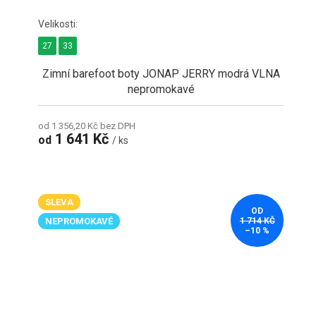
27
33
Zimní barefoot boty JONAP JERRY modrá VLNA
nepromokavé
od 1 356,20 Kč bez DPH
1 641 Kč
od
/ ks
SLEVA
OD
NEPROMOKAVÉ
1 714 KČ
–10 %