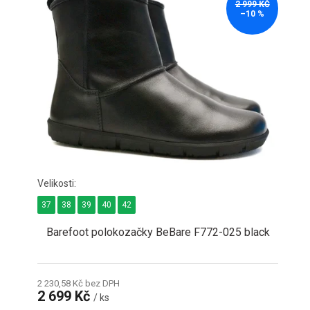
2 999 KČ
–10 %
37
38
39
40
42
Barefoot polokozačky BeBare F772-025 black
2 230,58 Kč bez DPH
2 699 Kč
/ ks