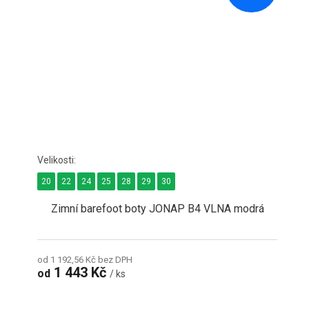
20
22
24
25
28
29
30
Zimní barefoot boty JONAP B4 VLNA modrá
od 1 192,56 Kč bez DPH
1 443 Kč
od
/ ks