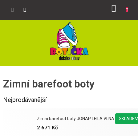
Přejít
NÁKUP
na
obsah
KOŠÍK
Zimní barefoot boty
Nejprodávanější
Zimní barefoot boty JONAP LEILA VLNA
SKLADE
2 671 Kč