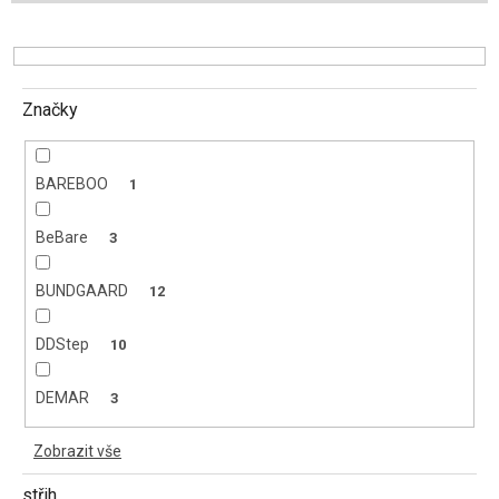
u
k
t
ů
Značky
BAREBOO
1
BeBare
3
BUNDGAARD
12
DDStep
10
DEMAR
3
Zobrazit vše
střih