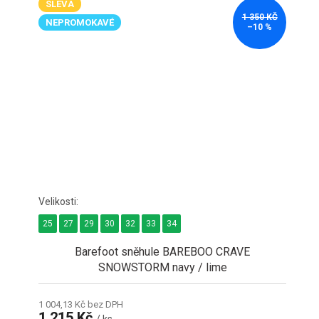
SLEVA
1 350 KČ
NEPROMOKAVÉ
–10 %
25
27
29
30
32
33
34
Barefoot sněhule BAREBOO CRAVE
SNOWSTORM navy / lime
1 004,13 Kč bez DPH
1 215 Kč