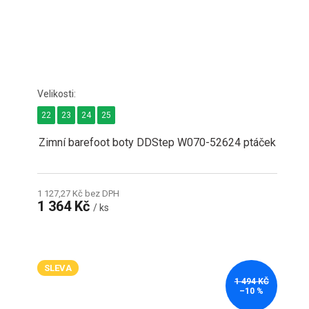
22
23
24
25
Zimní barefoot boty DDStep W070-52624 ptáček
1 127,27 Kč bez DPH
1 364 Kč
/ ks
SLEVA
1 494 KČ
–10 %