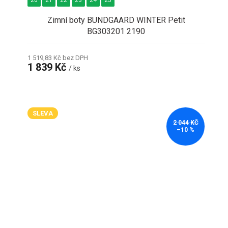
20
21
22
23
24
25
Zimní boty BUNDGAARD WINTER Petit
BG303201 2190
1 519,83 Kč bez DPH
1 839 Kč
/ ks
SLEVA
2 044 KČ
–10 %