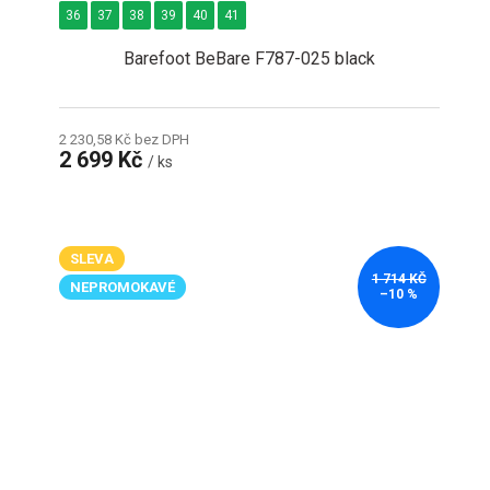
36
37
38
39
40
41
Barefoot BeBare F787-025 black
2 230,58 Kč bez DPH
2 699 Kč
/ ks
SLEVA
1 714 KČ
NEPROMOKAVÉ
–10 %