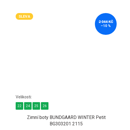
SLEVA
2 044 KČ
–10 %
22
24
25
26
Zimní boty BUNDGAARD WINTER Petit
BG303201 2115