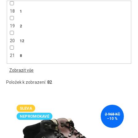
18
1
19
2
20
12
21
8
Zobrazit vše
Položek k zobrazení:
82
V
ý
SLEVA
p
2 968 KČ
i
NEPROMOKAVÉ
–10 %
s
p
r