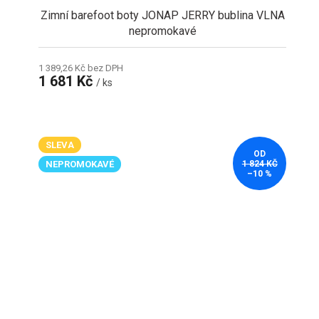
Zimní barefoot boty JONAP JERRY bublina VLNA
nepromokavé
1 389,26 Kč bez DPH
1 681 Kč
/ ks
SLEVA
OD
NEPROMOKAVÉ
1 824 KČ
–10 %