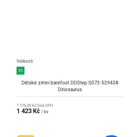
20
Dětské zimní barefoot DDStep S073-52943A
Dinosaurus
1 176,03 Kč bez DPH
1 423 Kč
/ ks