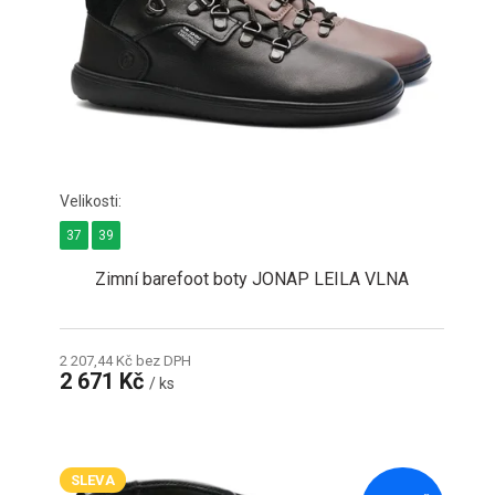
o
d
u
k
t
ů
37
39
Zimní barefoot boty JONAP LEILA VLNA
2 207,44 Kč bez DPH
2 671 Kč
/ ks
SLEVA