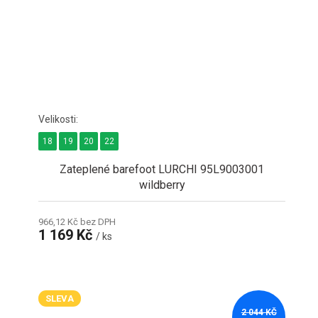
18
19
20
22
Zateplené barefoot LURCHI 95L9003001
wildberry
966,12 Kč bez DPH
1 169 Kč
/ ks
SLEVA
2 044 KČ