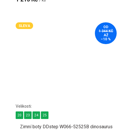
/ ks
SLEVA
OD
1 344 KČ
AŽ
–10 %
20
23
24
25
Zimní boty DDstep W066-52525B dinosaurus