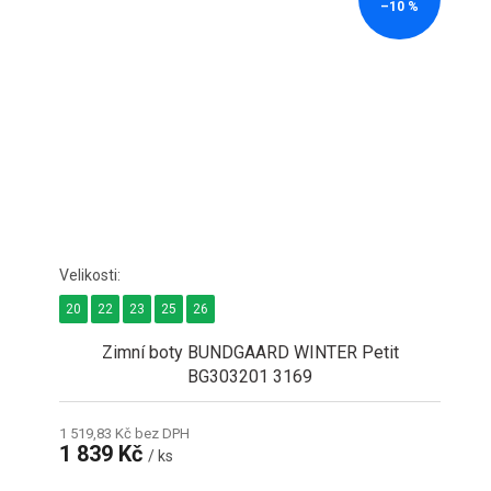
–10 %
20
22
23
25
26
Zimní boty BUNDGAARD WINTER Petit
BG303201 3169
1 519,83 Kč bez DPH
1 839 Kč
/ ks