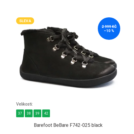
SLEVA
2 999 KČ
–10 %
37
38
39
42
Barefoot BeBare F742-025 black