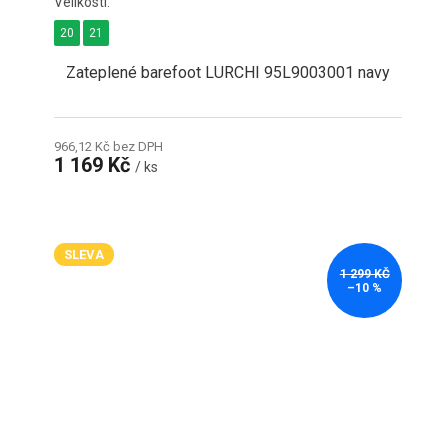
20
21
Zateplené barefoot LURCHI 95L9003001 navy
966,12 Kč bez DPH
1 169 Kč
/ ks
SLEVA
1 299 KČ
–10 %