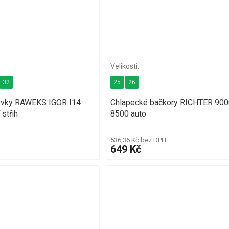
32
25
26
ůvky RAWEKS IGOR I14
Chlapecké bačkory RICHTER 900
 střih
8500 auto
536,36 Kč bez DPH
649 Kč