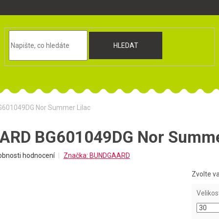
HLEDAT
601049DG Nor Summer Lilac
RD BG601049DG Nor Summer
obnosti hodnocení
Značka:
BUNDGAARD
Zvolte v
Velikos