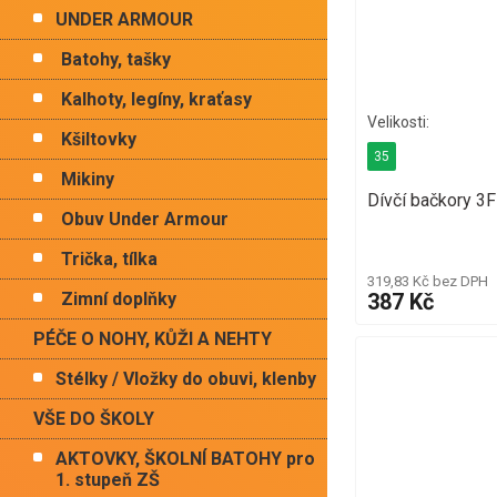
UNDER ARMOUR
Batohy, tašky
Kalhoty, legíny, kraťasy
Kšiltovky
35
Mikiny
Dívčí bačkory 3
Obuv Under Armour
Trička, tílka
319,83 Kč bez DPH
387 Kč
Zimní doplňky
PÉČE O NOHY, KŮŽI A NEHTY
Stélky / Vložky do obuvi, klenby
VŠE DO ŠKOLY
AKTOVKY, ŠKOLNÍ BATOHY pro
1. stupeň ZŠ