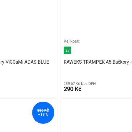
28
ory ViGGaMi ADAS BLUE
RAWEKS TRAMPEK A5 Bačkory -
239,67 Kč bez DPH
290 Kč
880 KČ
–15 %