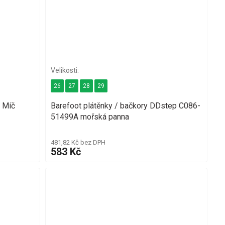
26
27
28
29
 Míč
Barefoot plátěnky / bačkory DDstep C086-
51499A mořská panna
481,82 Kč bez DPH
583 Kč