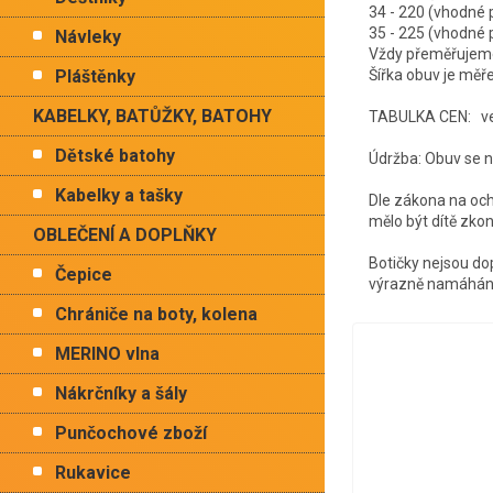
34 - 220 (vhodn
35 - 225 (vhodn
Návleky
Vždy přeměřujeme 
Pláštěnky
Šířka obuv je měř
KABELKY, BATŮŽKY, BATOHY
TABULKA CEN: vel
Dětské batohy
Údržba: Obuv se ne
Kabelky a tašky
Dle zákona na oc
mělo být dítě zko
OBLEČENÍ A DOPLŇKY
Botičky nejsou dop
Čepice
výrazně namáhán
Chrániče na boty, kolena
MERINO vlna
Nákrčníky a šály
Punčochové zboží
Rukavice