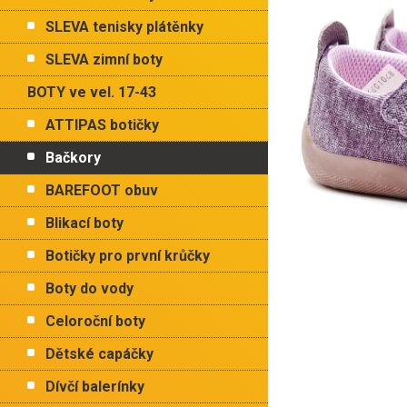
p
hvězdiček.
a
SLEVA tenisky plátěnky
n
e
SLEVA zimní boty
l
BOTY ve vel. 17-43
ATTIPAS botičky
Bačkory
BAREFOOT obuv
Blikací boty
Botičky pro první krůčky
Boty do vody
Celoroční boty
Dětské capáčky
Dívčí balerínky