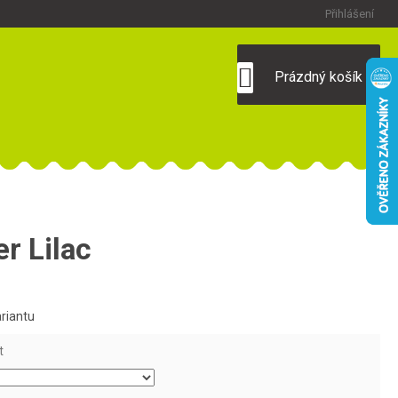
Přihlášení
NÁKUPNÍ
Prázdný košík
KOŠÍK
 Lilac
ariantu
t