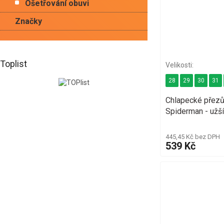
Ošetřování obuvi
Značky
Toplist
28
29
30
31
Chlapecké přez
Spiderman - užší
445,45 Kč bez DPH
539 Kč