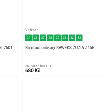
24
26
27
28
29
31
32
33
96 7601
Barefoot bačkory RAWEKS ZUZIA Z15B
561,98 Kč bez DPH
680 Kč