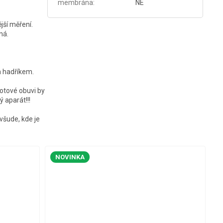
membrána
:
NE
jší měření.
ná.
ým hadříkem.
otové obuvi by
 aparát!!!
všude, kde je
NOVINKA