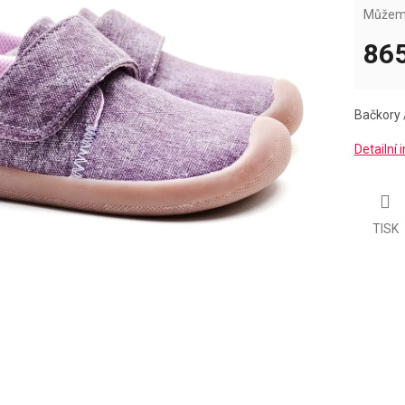
Můžeme
865
Měrná
cena:
Bačkory
Detailní
TISK