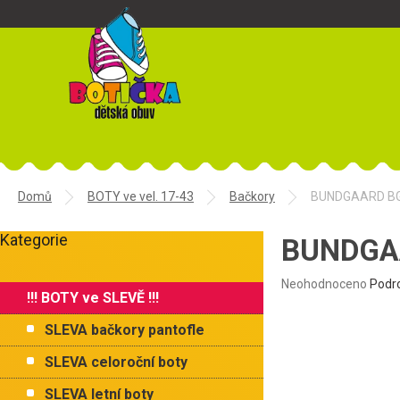
Přejít
na
obsah
Domů
BOTY ve vel. 17-43
Bačkory
BUNDGAARD BG
P
Kategorie
o
BUNDGAA
Přeskočit
s
kategorie
t
Průměrné
Neohodnoceno
Podr
!!! BOTY ve SLEVĚ !!!
r
hodnocení
produktu
a
SLEVA bačkory pantofle
je
n
0,0
n
SLEVA celoroční boty
z
í
5
SLEVA letní boty