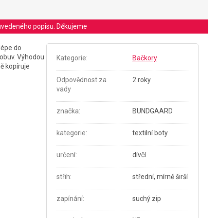
le uvedeného popisu. Děkujeme
lépe do
 obuv. Výhodou
Kategorie
:
Bačkory
ě kopíruje
Odpovědnost za
2 roky
vady
značka
:
BUNDGAARD
kategorie
:
textilní boty
určení
:
dívčí
střih
:
střední, mírně širší
zapínání
:
suchý zip