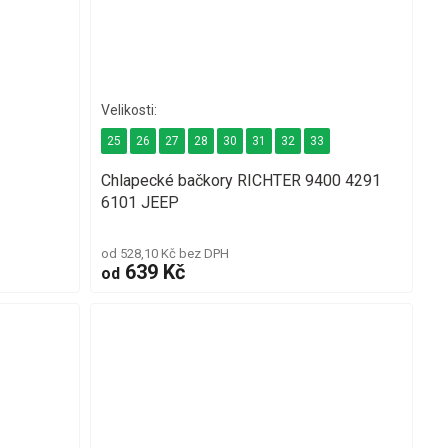
25
26
27
28
30
31
32
33
Chlapecké bačkory RICHTER 9400 4291
6101 JEEP
od 528,10 Kč bez DPH
639 Kč
od