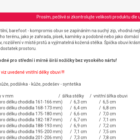
Prosím, pečlivě si zkontrolujte velikosti produktu d
xtilní, barefoot - kompromis obuv se zapínáním na suchý zip, vhodná nej
o terénu, jako je zahrada, písek, kamínky a podobně nebo jako domácí
 rozšíření v místě prstů a vyjímatelná kožená stélka. Špička obuvi krásn
í dostatek prostoru.
hodné pro střední i mírně širší nožičky bez vysokého nártu!
 viz uvedené vnitřní délky obuvi !!!
 kůže, podšívka - kůže, podešev - syntetika
 stélky v mm / šířka stélky / vnitřní šířka obuvi
é pro délku chodidla 161-166 mm) / 6,3 cm / 6,5 cm
é pro délku chodidla 168-173 mm) / 6,4 cm / 6,8 cm
é pro délku chodidla 175-180 mm) / 6,6 cm / 7,0 cm
é pro délku chodidla 182-187 mm) / 6,7 cm / 7,1 cm
é pro délku chodidla 188-193 mm) / 6,9 cm / 7,2 cm
é pro délku chodidla 195-200 mm) / 7,1 cm / 7,5 cm
é pro délku chodidla 201-206 mm) / 7,3 cm / 7,8 cm