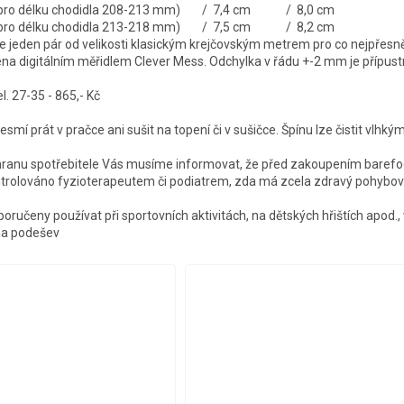
é pro délku chodidla 208-213 mm) / 7,4 cm / 8,0 cm
é pro délku chodidla 213-218 mm) / 7,5 cm / 8,2 cm
jeden pár od velikosti klasickým krejčovským metrem pro co nejpřesně
ena digitálním měřidlem Clever Mess. Odchylka v řádu +-2 mm je přípust
. 27-35 - 865,- Kč
smí prát v pračce ani sušit na topení či v sušičce. Špínu lze čistit vlhk
hranu spotřebitele Vás musíme informovat, že před zakoupením barefo
ntrolováno fyzioterapeutem či podiatrem, zda má zcela zdravý pohybový
oručeny používat při sportovních aktivitách, na dětských hřištích apod., 
a podešev