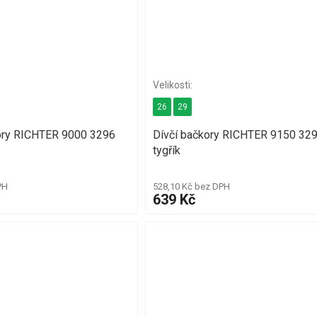
26
29
ory RICHTER 9000 3296
Dívčí bačkory RICHTER 9150 32
tygřík
PH
528,10 Kč bez DPH
639 Kč