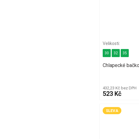
30
32
35
Chlapecké bačk
432,23 Kč bez DPH
523 Kč
SLEVA