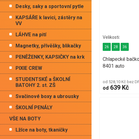
Desky, saky a sportovní pytle
KAPSÁŘE k lavici, zástěry na
VV
LÁHVE na pití
Magnetky, přívěšky, blikačky
26
28
36
PENĚŽENKY, KAPSIČKY na krk
Chlapecké bačk
8401 auto
PIXIE CREW
STUDENTSKÉ a ŠKOLNÍ
od 528,10 Kč bez D
BATOHY 2. st. ZŠ
639 Kč
od
Svačinové boxy a ubrousky
ŠKOLNÍ PENÁLY
VŠE NA BOTY
Lžíce na boty, tkaničky