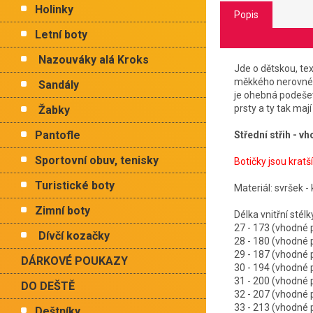
Holinky
Popis
Letní boty
Nazouváky alá Kroks
Jde o dětskou, te
měkkého nerovnéh
Sandály
je ohebná podešev,
prsty a ty tak maj
Žabky
Pantofle
Střední střih - v
Sportovní obuv, tenisky
Botičky jsou kratší
Turistické boty
Materiál: svršek -
Zimní boty
Délka vnitřní
27 - 173 (vhodn
Dívčí kozačky
28 - 180 (vhodn
29 - 187 (vhodn
DÁRKOVÉ POUKAZY
30 - 194 (vhodn
31 - 200 (vhodn
DO DEŠTĚ
32 - 207 (vhodn
33 - 213 (vhodn
Deštníky