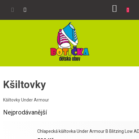
Přejít
NÁKUP
na
obsah
KOŠÍK
Kšiltovky
Kšiltovky Under Armour
Nejprodávanější
Chlapecká kšiltovka Under Armour B Blitzing Low 