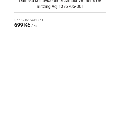
Dámská kšiltovka Under Armour Women's UA
Blitzing Adj 1376705-001
577,69 Kč bez DPH
699 Kč
/ ks