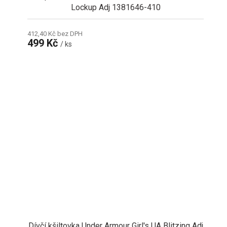
Lockup Adj 1381646-410
412,40 Kč bez DPH
499 Kč
/ ks
Dívčí kšiltovka Under Armour Girl's UA Blitzing Adj