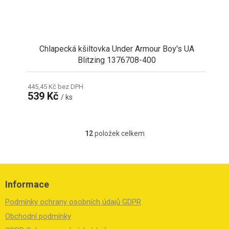
Chlapecká kšiltovka Under Armour Boy's UA
Blitzing 1376708-400
445,45 Kč bez DPH
539 Kč
/ ks
12
položek celkem
O
v
l
á
Z
d
á
Informace
a
p
c
a
Podmínky ochrany osobních údajů GDPR
í
t
p
í
Obchodní podmínky
r