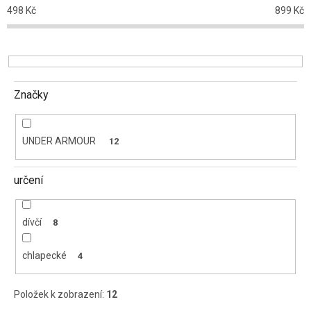
o
498
Kč
899
Kč
d
u
k
t
ů
Značky
UNDER ARMOUR
12
určení
dívčí
8
chlapecké
4
Položek k zobrazení:
12