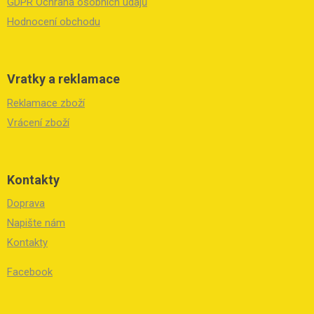
GDPR Ochrana osobních údajů
v
k
Hodnocení obchodu
y
v
ý
p
Vratky a reklamace
i
s
Reklamace zboží
u
Vrácení zboží
Kontakty
Doprava
Napište nám
Kontakty
Facebook