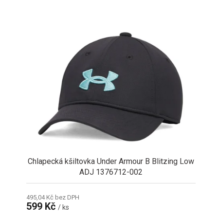
V
ý
p
i
s
p
r
o
d
u
k
t
ů
Chlapecká kšiltovka Under Armour B Blitzing Low
ADJ 1376712-002
495,04 Kč bez DPH
599 Kč
/ ks