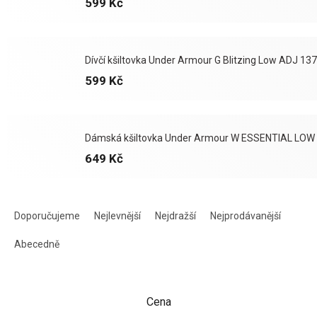
599 Kč
Dívčí kšiltovka Under Armour G Blitzing Low ADJ 1
599 Kč
Dámská kšiltovka Under Armour W ESSENTIAL LO
649 Kč
Ř
a
Doporučujeme
Nejlevnější
Nejdražší
Nejprodávanější
z
e
Abecedně
n
í
p
Cena
r