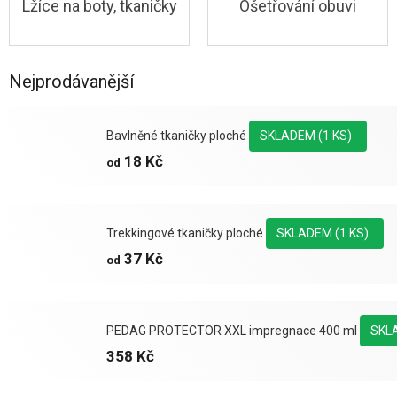
Lžíce na boty, tkaničky
Ošetřování obuvi
Nejprodávanější
Bavlněné tkaničky ploché
SKLADEM
(1 KS)
18 Kč
od
Trekkingové tkaničky ploché
SKLADEM
(1 KS)
37 Kč
od
PEDAG PROTECTOR XXL impregnace 400 ml
SKL
358 Kč