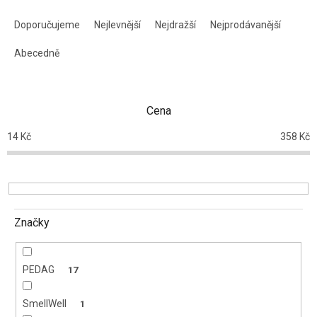
Ř
a
Doporučujeme
Nejlevnější
Nejdražší
Nejprodávanější
z
e
Abecedně
n
í
p
Cena
r
o
14
Kč
358
Kč
d
u
k
t
ů
Značky
PEDAG
17
SmellWell
1