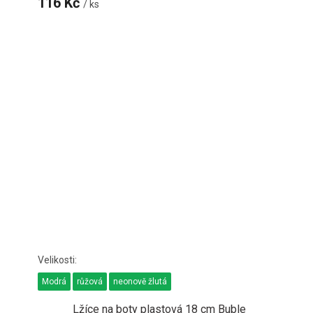
116 Kč
/ ks
Modrá
růžová
neonově žlutá
Lžíce na boty plastová 18 cm Buble