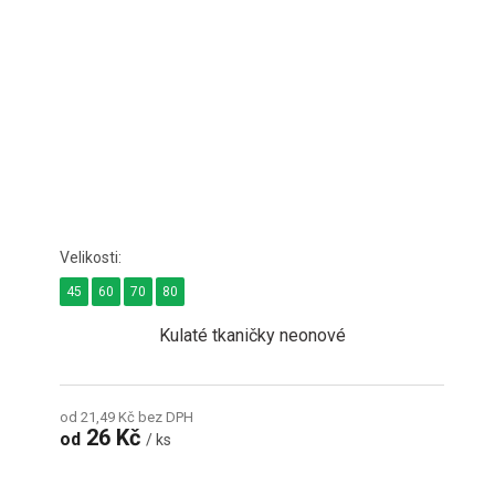
45
60
70
80
Kulaté tkaničky neonové
od 21,49 Kč bez DPH
26 Kč
od
/ ks