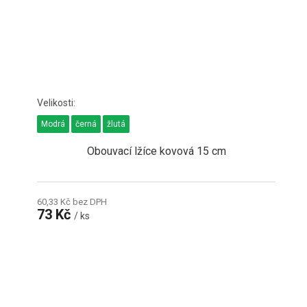
Modrá
černá
žlutá
Obouvací lžíce kovová 15 cm
60,33 Kč bez DPH
73 Kč
/ ks