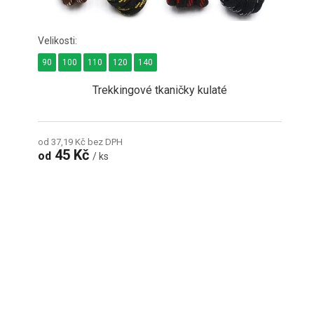
90
100
110
120
140
Trekkingové tkaničky kulaté
od 37,19 Kč bez DPH
45 Kč
od
/ ks