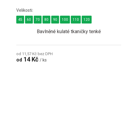
45
60
70
80
90
100
110
120
Bavlněné kulaté tkaničky tenké
od 11,57 Kč bez DPH
14 Kč
od
/ ks