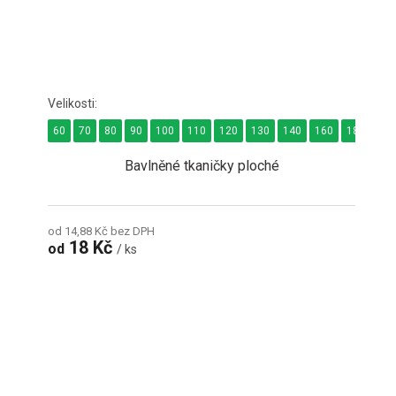
60
70
80
90
100
110
120
130
140
160
180
24
Bavlněné tkaničky ploché
od 14,88 Kč bez DPH
18 Kč
od
/ ks