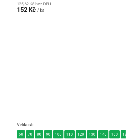
125,62 Kč bez DPH
152 Kč
/ ks
60
70
80
90
100
110
120
130
140
160
180
24