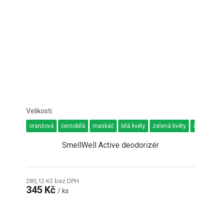
oranžová
černobílá
maskáč
bílá květy
zelená květy
černoše
SmellWell Active deodorizér
285,12 Kč bez DPH
345 Kč
/ ks