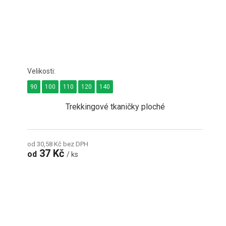
90
100
110
120
140
Trekkingové tkaničky ploché
od 30,58 Kč bez DPH
37 Kč
od
/ ks