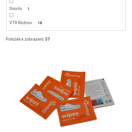
Svorto
1
VTR Rožnov
18
Položek k zobrazení:
37
V
ý
p
i
s
p
r
o
d
u
k
t
ů