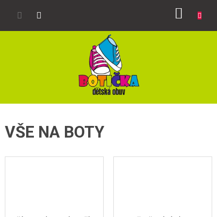
Přejít
NÁKUP
na
obsah
KOŠÍK
VŠE NA BOTY