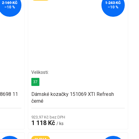
2 169 KČ
1 243 KČ
–10 %
–10 %
37
68698 11
Dámské kozačky 151069 XTI Refresh
černé
923,97 Kč bez DPH
1 118 Kč
/ ks