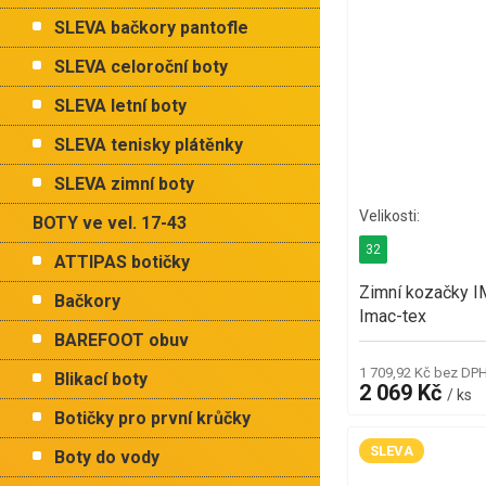
SLEVA bačkory pantofle
SLEVA celoroční boty
SLEVA letní boty
SLEVA tenisky plátěnky
SLEVA zimní boty
BOTY ve vel. 17-43
32
ATTIPAS botičky
Zimní kozačky 
Bačkory
Imac-tex
BAREFOOT obuv
1 709,92 Kč bez DP
Blikací boty
2 069 Kč
/ ks
Botičky pro první krůčky
SLEVA
Boty do vody