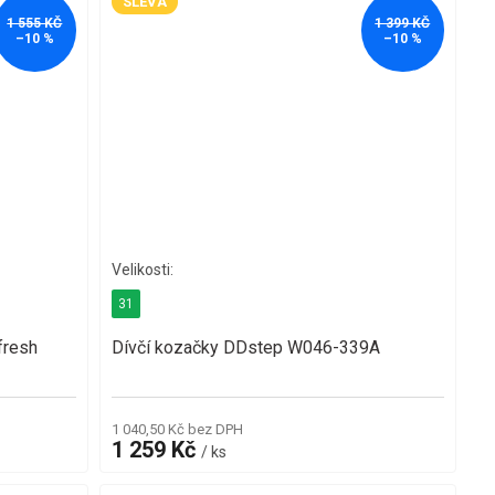
SLEVA
1 555 KČ
1 399 KČ
–10 %
–10 %
31
fresh
Dívčí kozačky DDstep W046-339A
1 040,50 Kč bez DPH
1 259 Kč
/ ks