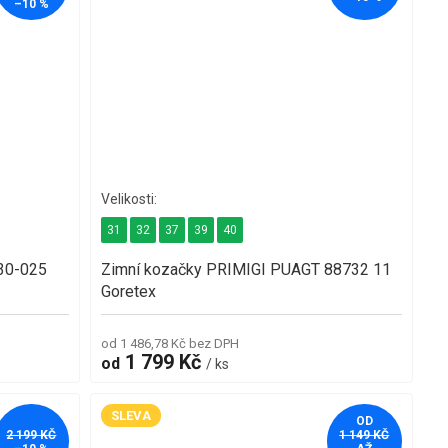
–10 %
31
32
37
39
40
30-025
Zimní kozačky PRIMIGI PUAGT 88732 11
Goretex
od 1 486,78 Kč bez DPH
1 799 Kč
od
/ ks
SLEVA
OD
2 199 KČ
1 149 KČ