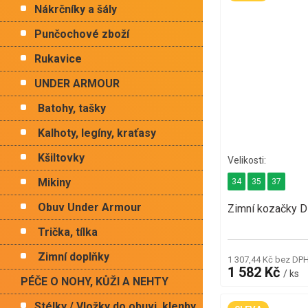
Nákrčníky a šály
Punčochové zboží
Rukavice
UNDER ARMOUR
Batohy, tašky
Kalhoty, legíny, kraťasy
Kšiltovky
Mikiny
34
35
37
Obuv Under Armour
Zimní kozačky 
Trička, tílka
Zimní doplňky
1 307,44 Kč bez DP
1 582 Kč
/ ks
PÉČE O NOHY, KŮŽI A NEHTY
Stélky / Vložky do obuvi, klenby