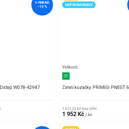
1 758 KČ
NEPROMOKAVÉ
–10 %
37
DDstep W078-42947
Zimní kozačky PRIMIGI PNEGT 
H
1 613,22 Kč bez DPH
1 952 Kč
/ ks