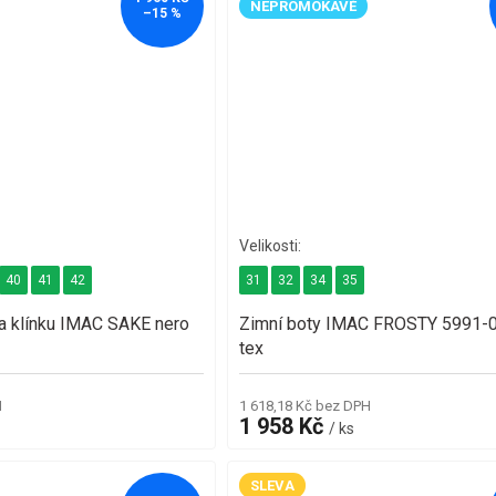
NEPROMOKAVÉ
–15 %
40
41
42
31
32
34
35
a klínku IMAC SAKE nero
Zimní boty IMAC FROSTY 5991-0
tex
H
1 618,18 Kč bez DPH
1 958 Kč
/ ks
SLEVA