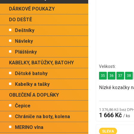
DÁRKOVÉ POUKAZY
DO DEŠTĚ
Deštníky
Návleky
Pláštěnky
KABELKY, BATŮŽKY, BATOHY
Dětské batohy
35
36
37
38
Kabelky a tašky
Nízké kozačky n
OBLEČENÍ A DOPLŇKY
Čepice
1 376,86 Kč bez DP
1 666 Kč
/ ks
Chrániče na boty, kolena
MERINO vlna
SLEVA