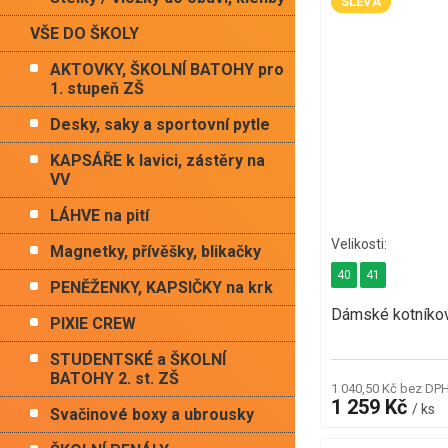
SLEVA
VŠE DO ŠKOLY
AKTOVKY, ŠKOLNÍ BATOHY pro
1. stupeň ZŠ
Desky, saky a sportovní pytle
KAPSÁŘE k lavici, zástěry na
VV
LÁHVE na pití
Magnetky, přívěšky, blikačky
40
41
PENĚŽENKY, KAPSIČKY na krk
Dámské kotníkov
PIXIE CREW
STUDENTSKÉ a ŠKOLNÍ
BATOHY 2. st. ZŠ
1 040,50 Kč bez DP
1 259 Kč
/ ks
Svačinové boxy a ubrousky