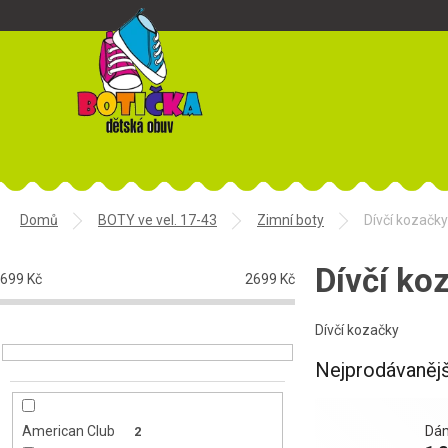
Přejít
na
obsah
Domů
BOTY ve vel. 17-43
Zimní boty
Dívčí kozačky
P
o
Dívčí ko
699
Kč
2699
Kč
s
t
Dívčí kozačky
r
a
Nejprodávanějš
n
n
í
Dám
American Club
2