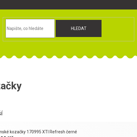
HLEDAT
začky
í
ské kozačky 170995 XTI Refresh černé