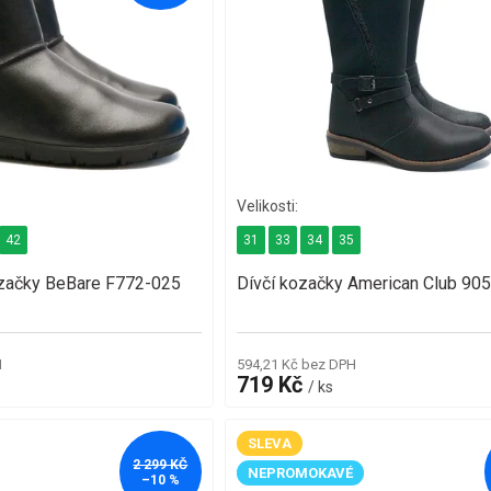
42
31
33
34
35
ozačky BeBare F772-025
Dívčí kozačky American Club 90
H
594,21 Kč bez DPH
719 Kč
/ ks
SLEVA
2 299 KČ
NEPROMOKAVÉ
–10 %