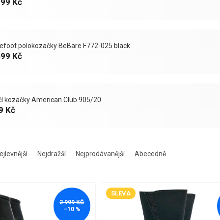
399 Kč
efoot polokozačky BeBare F772-025 black
699 Kč
čí kozačky American Club 905/20
9 Kč
ejlevnější
Nejdražší
Nejprodávanější
Abecedně
SLEVA
2 999 KČ
–10 %