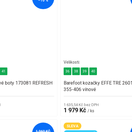
–10 %
41
36
38
39
40
vé boty 173081 REFRESH
Barefoot kozačky EFFE TRE 260
355-406 vínové
H
1 635,54 Kč bez DPH
1 979 Kč
/ ks
SLEVA
1 960 KČ