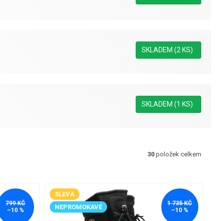
SKLADEM
(2 KS)
SKLADEM
(1 KS)
30
položek celkem
SLEVA
799 KČ
1 735 KČ
NEPROMOKAVÉ
–10 %
–10 %