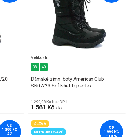
38
40
5/20
Dámské zimní boty American Club
SN07/23 Softshel Triple-tex
1 290,08 Kč bez DPH
1 561 Kč
/ ks
SLEVA
OD
OD
1 899 KČ
NEPROMOKAVÉ
1 999 KČ
AŽ
–10 %