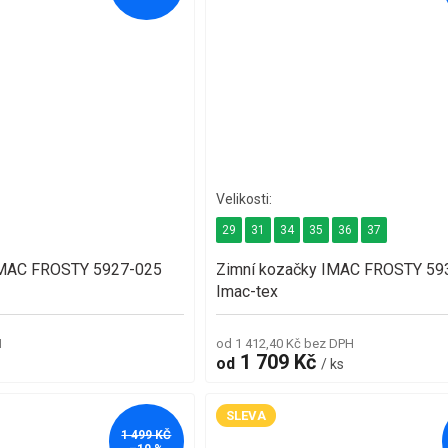
29
31
34
35
36
37
IMAC FROSTY 5927-025
Zimní kozačky IMAC FROSTY 59
Imac-tex
H
od 1 412,40 Kč bez DPH
1 709 Kč
od
/ ks
SLEVA
1 499 KČ