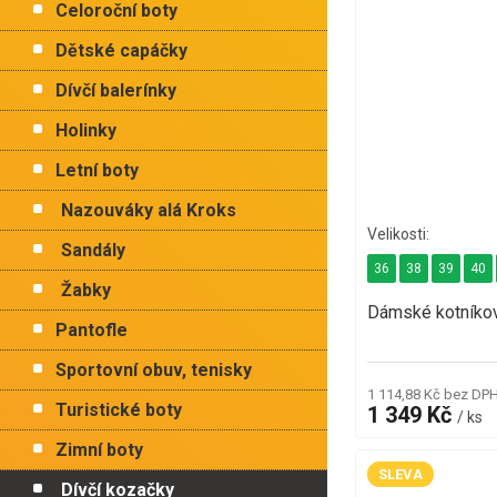
Celoroční boty
Dětské capáčky
Dívčí balerínky
Holinky
Letní boty
Nazouváky alá Kroks
Sandály
36
38
39
40
Žabky
Dámské kotníko
Pantofle
Sportovní obuv, tenisky
1 114,88 Kč bez DP
Turistické boty
1 349 Kč
/ ks
Zimní boty
SLEVA
Dívčí kozačky