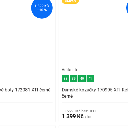
SLEVA
1 399 KČ
–10 %
38
39
40
41
é boty 172081 XTI černé
Dámské kozačky 170995 XTI Re
černé
H
1 156,20 Kč bez DPH
1 399 Kč
/ ks