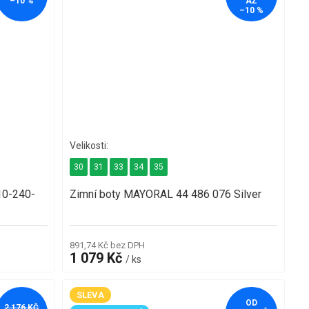
–10 %
AŽ
–10 %
30
31
33
34
35
10-240-
Zimní boty MAYORAL 44 486 076 Silver
891,74 Kč bez DPH
1 079 Kč
/ ks
SLEVA
OD
2 176 KČ