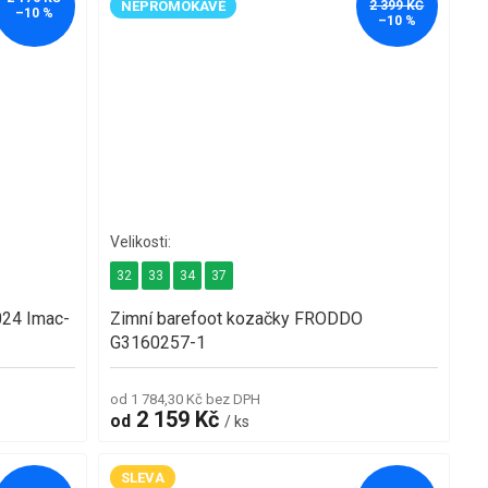
NEPROMOKAVÉ
2 399 KČ
–10 %
–10 %
32
33
34
37
24 Imac-
Zimní barefoot kozačky FRODDO
G3160257-1
od 1 784,30 Kč bez DPH
2 159 Kč
od
/ ks
SLEVA