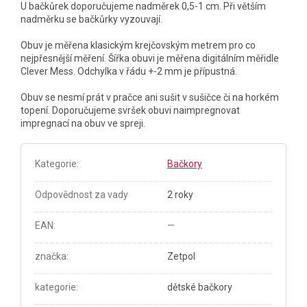
U bačkůrek doporučujeme nadměrek 0,5-1 cm. Při větším
nadměrku se bačkůrky vyzouvají.
Obuv je měřena klasickým krejčovským metrem pro co
nejpřesnější měření. Šířka obuvi je měřena digitálním měřidle
Clever Mess. Odchylka v řádu +-2 mm je přípustná.
Obuv se nesmí prát v pračce ani sušit v sušičce či na horkém
topení. Doporučujeme svršek obuvi naimpregnovat
impregnací na obuv ve spreji.
Kategorie
:
Bačkory
Odpovědnost za vady
2 roky
EAN
:
—
značka
:
Zetpol
kategorie
:
dětské bačkory