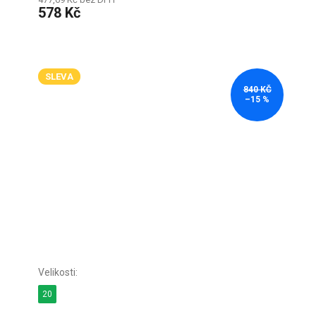
578 Kč
SLEVA
840 KČ
–15 %
20