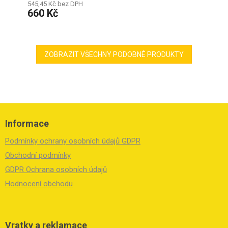
545,45 Kč bez DPH
660 Kč
ZOBRAZIT VŠECHNY PODOBNÉ PRODUKTY
Z
á
Informace
p
a
Podmínky ochrany osobních údajů GDPR
t
í
Obchodní podmínky
GDPR Ochrana osobních údajů
Hodnocení obchodu
Vratky a reklamace