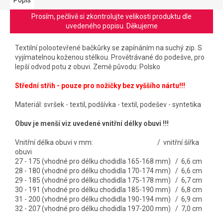
Prosím, pečlivě si zkontrolujte velikosti produktu dle
uvedeného popisu. Děkujeme
Textilní polootevřené bačkůrky se zapínáním na suchý zip. S
vyjímatelnou koženou stélkou. Provětrávané do podešve, pro
lepší odvod potu z obuvi.
Země původu: Polsko
Střední střih - pouze pro nožičky bez vyššího nártu!!!
Materiál: svršek - textil, podšívka - textil, podešev - syntetika
Obuv je menší viz uvedené vnitřní délky obuvi !!!
Vnitřní délka obuvi v mm: / vnitřní šířka
obuvi
27 - 175 (vhodné pro délku chodidla 165-168 mm) / 6,6 cm
28 - 180 (vhodné pro délku chodidla 170-174 mm) / 6,6 cm
29 - 185 (vhodné pro délku chodidla 175-178 mm) / 6,7 cm
30 - 191 (vhodné pro délku chodidla 185-190 mm) / 6,8 cm
31 - 200 (vhodné pro délku chodidla 190-194 mm) / 6,9 cm
32 - 207 (vhodné pro délku chodidla 197-200 mm) / 7,0 cm