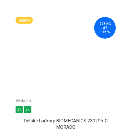
SLEVA
775 KČ
AŽ
–16 %
21
27
Dětské bačkory BIOMECANICS 231295-C
MORADO