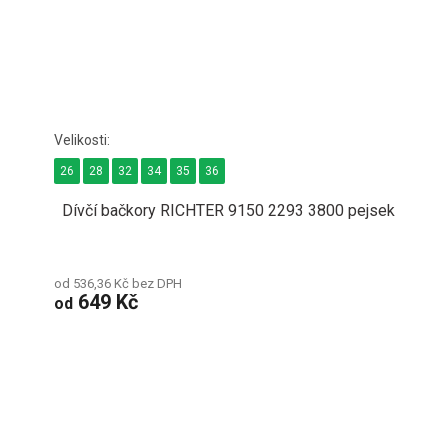
26
28
32
34
35
36
Dívčí bačkory RICHTER 9150 2293 3800 pejsek
od 536,36 Kč bez DPH
649 Kč
od