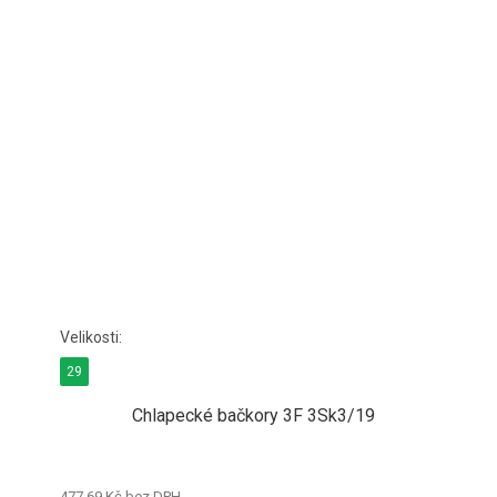
29
Chlapecké bačkory 3F 3Sk3/19
477,69 Kč bez DPH