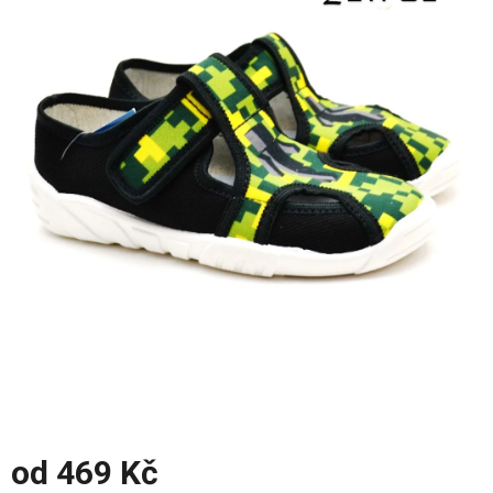
z
5
hvězdiček.
od
469 Kč