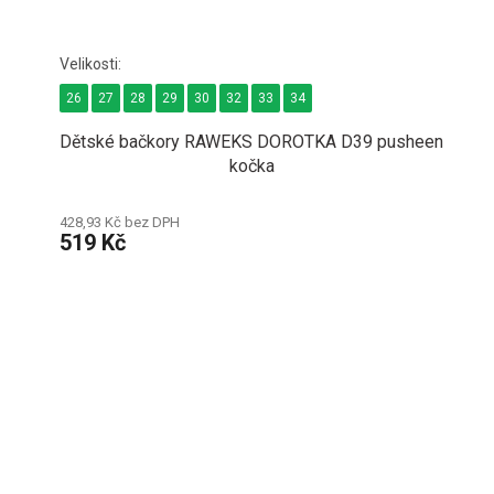
26
27
28
29
30
32
33
34
Dětské bačkory RAWEKS DOROTKA D39 pusheen
kočka
428,93 Kč bez DPH
519 Kč