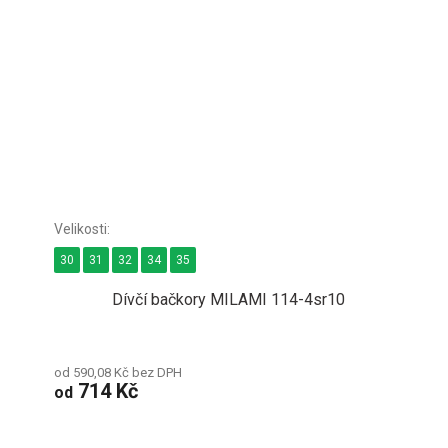
30
31
32
34
35
Dívčí bačkory MILAMI 114-4sr10
od 590,08 Kč bez DPH
714 Kč
od