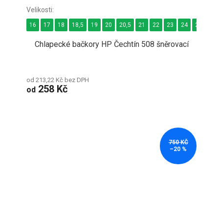
16
17
18
18,5
19
20
20,5
21
22
23
24
24,5
2
Chlapecké bačkory HP Čechtín 508 šněrovací
od 213,22 Kč bez DPH
258 Kč
od
750 KČ
–20 %