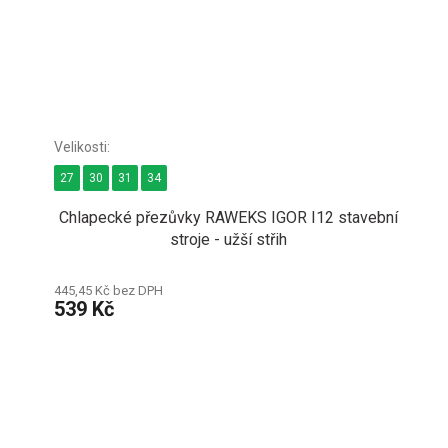
27
30
31
34
Chlapecké přezůvky RAWEKS IGOR I12 stavební
stroje - užší střih
445,45 Kč bez DPH
539 Kč