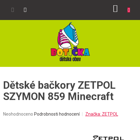
Přejít
NÁKUP
na
obsah
KOŠÍK
Dětské bačkory ZETPOL
SZYMON 859 Minecraft
Průměrné
Neohodnoceno
Podrobnosti hodnocení
Značka:
ZETPOL
hodnocení
produktu
je
0,0