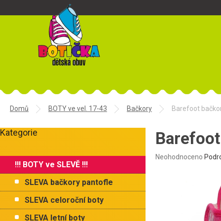
Přejít
na
obsah
Domů
BOTY ve vel. 17-43
Bačkory
Barefoot bačk
P
Kategorie
o
Barefoo
Přeskočit
s
kategorie
t
Průměrné
Neohodnoceno
Podr
!!! BOTY ve SLEVĚ !!!
r
hodnocení
produktu
a
SLEVA bačkory pantofle
je
n
0,0
n
SLEVA celoroční boty
z
í
5
SLEVA letní boty