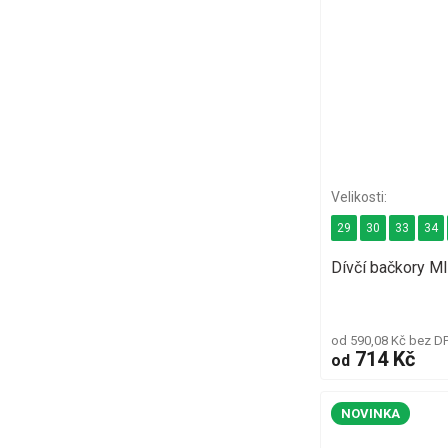
29
30
33
34
Dívčí bačkory 
od 590,08 Kč bez D
714 Kč
od
NOVINKA