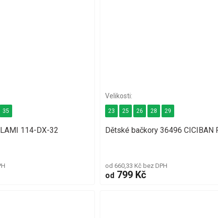
35
23
25
26
28
29
MILAMI 114-DX-32
Dětské bačkory 36496 CICIBAN
PH
od 660,33 Kč bez DPH
799 Kč
od