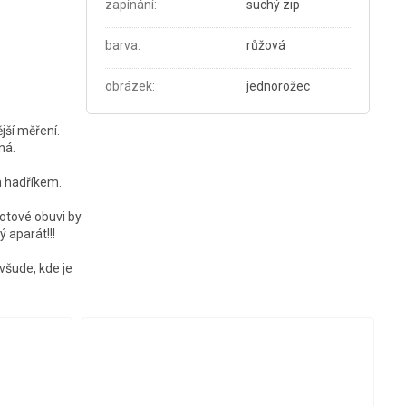
zapínání
:
suchý zip
barva
:
růžová
obrázek
:
jednorožec
jší měření.
ná.
ým hadříkem.
otové obuvi by
 aparát!!!
všude, kde je