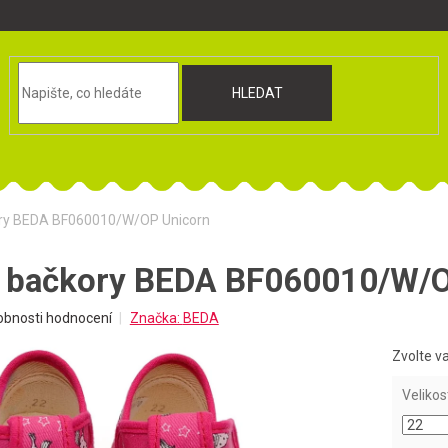
HLEDAT
ory BEDA BF060010/W/OP Unicorn
t bačkory BEDA BF060010/W/O
obnosti hodnocení
Značka:
BEDA
Zvolte v
Velikos