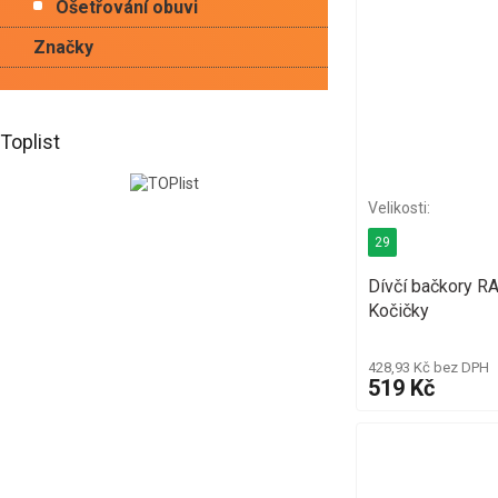
Ošetřování obuvi
Značky
Toplist
29
Dívčí bačkory
Kočičky
428,93 Kč bez DPH
519 Kč