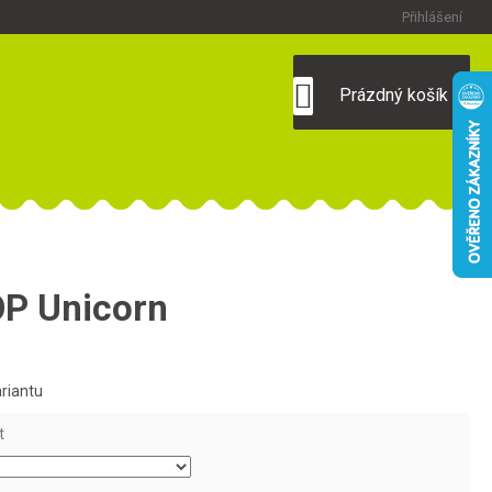
Přihlášení
NÁKUPNÍ
Prázdný košík
KOŠÍK
P Unicorn
ariantu
t