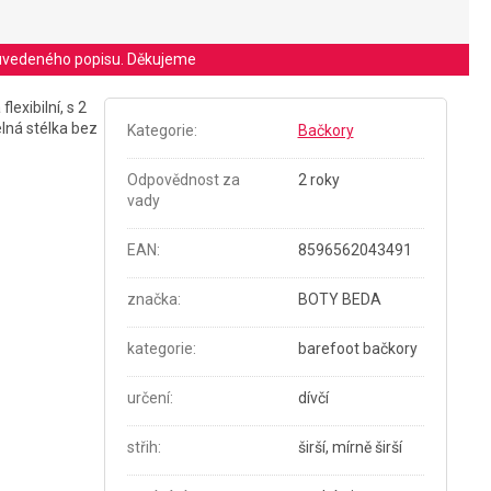
le uvedeného popisu. Děkujeme
flexibilní, s 2
lná stélka bez
Kategorie
:
Bačkory
Odpovědnost za
2 roky
vady
EAN
:
8596562043491
značka
:
BOTY BEDA
kategorie
:
barefoot bačkory
určení
:
dívčí
střih
:
širší, mírně širší