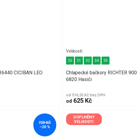
25
31
32
34
35
 36440 CICIBAN LEO
Chlapecké bačkory RICHTER 900
6820 Hasiči
od 516,53 Kč bez DPH
625 Kč
od
DOPLNĚNY
VELIKOSTI
725 KČ
–20 %