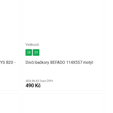
28
29
YS B20 -
Dívčí bačkory BEFADO 114X557 motýl
404,96 Kč bez DPH
490 Kč