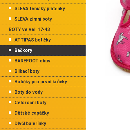
p
hvězdiček.
a
SLEVA tenisky plátěnky
n
e
SLEVA zimní boty
l
BOTY ve vel. 17-43
ATTIPAS botičky
Bačkory
BAREFOOT obuv
Blikací boty
Botičky pro první krůčky
Boty do vody
Celoroční boty
Dětské capáčky
Dívčí balerínky