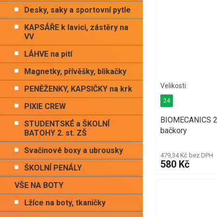
Desky, saky a sportovní pytle
KAPSÁŘE k lavici, zástěry na
VV
LÁHVE na pití
Magnetky, přívěšky, blikačky
PENĚŽENKY, KAPSIČKY na krk
24
PIXIE CREW
BIOMECANICS 2
STUDENTSKÉ a ŠKOLNÍ
bačkory
BATOHY 2. st. ZŠ
Svačinové boxy a ubrousky
479,34 Kč bez DPH
580 Kč
ŠKOLNÍ PENÁLY
VŠE NA BOTY
Lžíce na boty, tkaničky