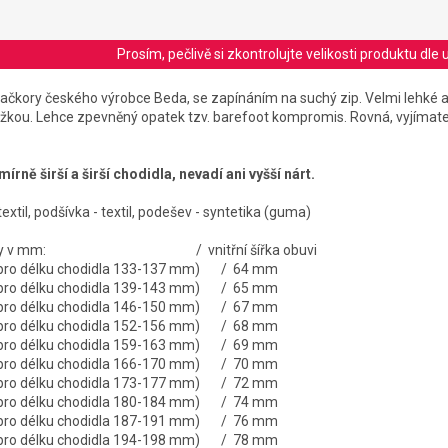
Prosím, pečlivě si zkontrolujte velikosti produktu d
ačkory českého výrobce Beda, se zapínáním na suchý zip. V
elmi lehké a 
žkou. Lehce
zpevněný opatek tzv. barefoot kompromis. R
ovná, vyjímate
írně širší a širší chodidla, nevadí ani vyšší nárt.
textil, podšívka - textil, podešev - syntetika (guma)
í stélky v mm: / vnitřní šířka obuvi
é pro délku chodidla 133-137 mm) / 64 mm
é pro délku chodidla 139-143 mm) / 65 mm
é pro délku chodidla 146-150 mm) / 67 mm
é pro délku chodidla 152-156 mm) / 68 mm
é pro délku chodidla 159-163 mm) / 69 mm
é pro délku chodidla 166-170 mm) / 70 mm
é pro délku chodidla 173-177 mm) / 72 mm
é pro délku chodidla 180-184 mm) / 74 mm
é pro délku chodidla 187-191 mm) / 76 mm
é pro délku chodidla 194-198 mm) / 78 mm