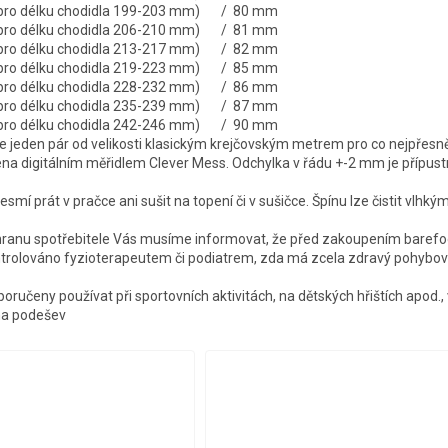
é pro délku chodidla 199-203 mm) / 80 mm
é pro délku chodidla 206-210 mm) / 81 mm
é pro délku chodidla 213-217 mm) / 82 mm
é pro délku chodidla 219-223 mm) / 85 mm
é pro délku chodidla 228-232 mm) / 86 mm
é pro délku chodidla 235-239 mm) / 87 mm
é pro délku chodidla 242-246 mm) / 90 mm
jeden pár od velikosti klasickým krejčovským metrem pro co nejpřesně
ena digitálním měřidlem Clever Mess. Odchylka v řádu +-2 mm je přípust
smí prát v pračce ani sušit na topení či v sušičce. Špínu lze čistit vlhk
hranu spotřebitele Vás musíme informovat, že před zakoupením barefo
ntrolováno fyzioterapeutem či podiatrem, zda má zcela zdravý pohybový
oručeny používat při sportovních aktivitách, na dětských hřištích apod., 
a podešev