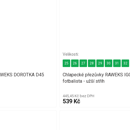
25
26
27
28
29
30
31
32
 RAWEKS DOROTKA D45
Chlapecké přezůvky RAWEKS IG
fotbalista - užší střih
445,45 Kč bez DPH
539 Kč