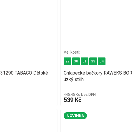
29
30
31
33
34
31290 TABACO Dětské
Chlapecké bačkory RAWEKS BOR
úzký střih
445,45 Kč bez DPH
539 Kč
NOVINKA