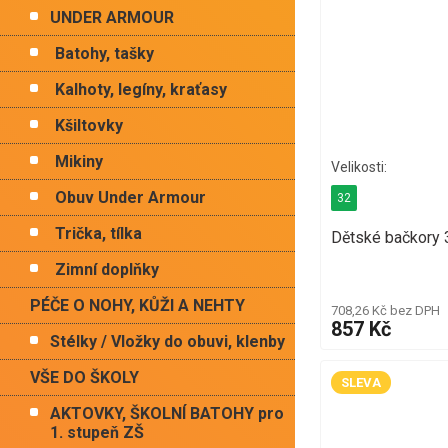
UNDER ARMOUR
Batohy, tašky
Kalhoty, legíny, kraťasy
Kšiltovky
Mikiny
Obuv Under Armour
32
Trička, tílka
Dětské bačkory
Zimní doplňky
PÉČE O NOHY, KŮŽI A NEHTY
708,26 Kč bez DPH
857 Kč
Stélky / Vložky do obuvi, klenby
VŠE DO ŠKOLY
SLEVA
AKTOVKY, ŠKOLNÍ BATOHY pro
1. stupeň ZŠ