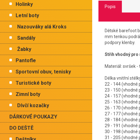
Holinky
Popis
Letní boty
Nazouváky alá Kroks
Dětské barefoot b
mm tenkou podrá
Sandály
podpory klenby.
Žabky
Střih vhodný pro m
Pantofle
Materiál: svršek - 
Sportovní obuv, tenisky
Délka vnitřn
Turistické boty
22 - 144 (vhodn
23 - 150 (vhodn
Zimní boty
24 - 157 (vhodn
25 - 163 (vhodn
Dívčí kozačky
26 - 170 (vhodn
27 - 177 (vhodn
DÁRKOVÉ POUKAZY
28 - 184 (vhodn
29 - 191 (vhodn
DO DEŠTĚ
30 - 198 (vhodn
31 - 205 (vhodn
Deštníky