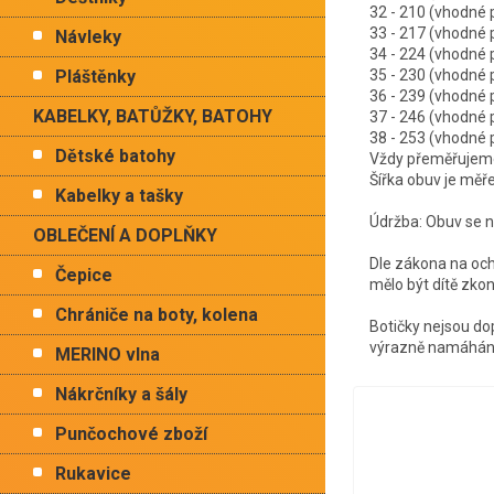
32 - 210 (vhodn
33 - 217 (vhodn
Návleky
34 - 224 (vhodn
Pláštěnky
35 - 230 (vhodn
36 - 239 (vhodn
KABELKY, BATŮŽKY, BATOHY
37 - 246 (vhodn
38 - 253 (vhodn
Dětské batohy
Vždy přeměřujeme 
Šířka obuv je měř
Kabelky a tašky
Údržba: Obuv se ne
OBLEČENÍ A DOPLŇKY
Dle zákona na oc
Čepice
mělo být dítě zko
Chrániče na boty, kolena
Botičky nejsou dop
výrazně namáhán
MERINO vlna
Nákrčníky a šály
Punčochové zboží
Rukavice