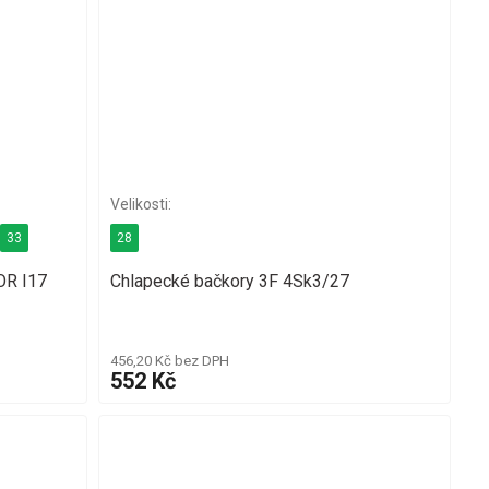
33
28
OR I17
Chlapecké bačkory 3F 4Sk3/27
456,20 Kč bez DPH
552 Kč