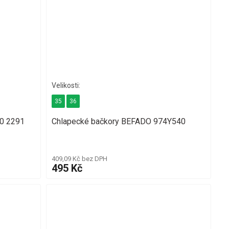
35
36
0 2291
Chlapecké bačkory BEFADO 974Y540
409,09 Kč bez DPH
495 Kč