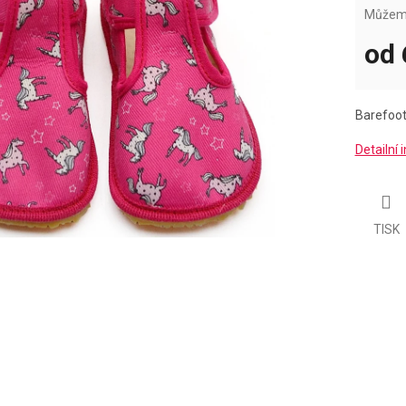
Můžeme
od
Měrná
cena:
Barefoo
Detailní
TISK