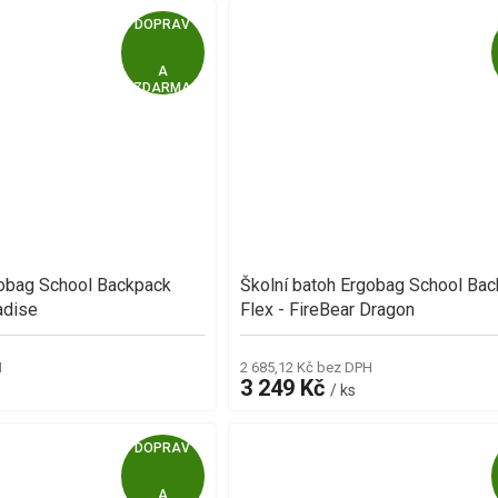
Z
ZDARMA
D
A
R
M
gobag School Backpack
Školní batoh Ergobag School Ba
A
adise
Flex - FireBear Dragon
H
2 685,12 Kč bez DPH
3 249 Kč
/ ks
Z