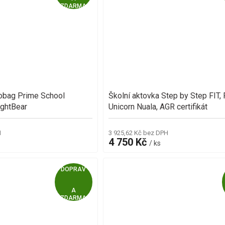
ZDARMA
D
A
R
M
gobag Prime School
Školní aktovka Step by Step FIT, 
A
ightBear
Unicorn Nuala, AGR certifikát
H
3 925,62 Kč bez DPH
4 750 Kč
/ ks
Z
ZDARMA
D