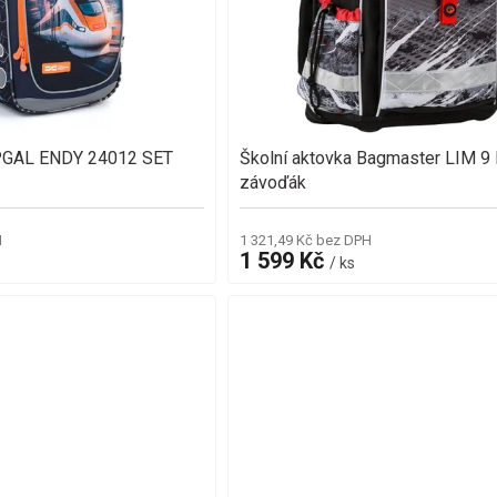
OPGAL ENDY 24012 SET
Školní aktovka Bagmaster LIM 9
závoďák
H
1 321,49 Kč bez DPH
1 599 Kč
/ ks