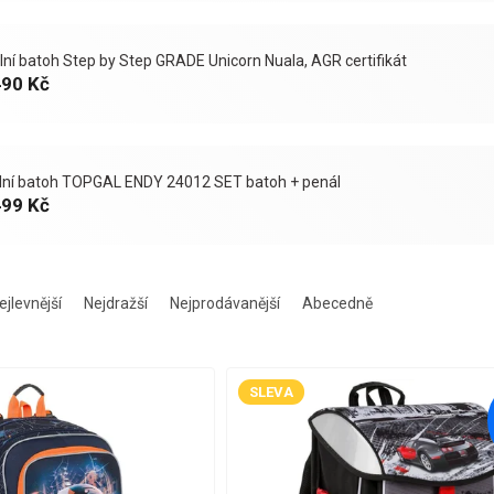
lní batoh Step by Step GRADE Unicorn Nuala, AGR certifikát
490 Kč
lní batoh TOPGAL ENDY 24012 SET batoh + penál
499 Kč
ejlevnější
Nejdražší
Nejprodávanější
Abecedně
SLEVA