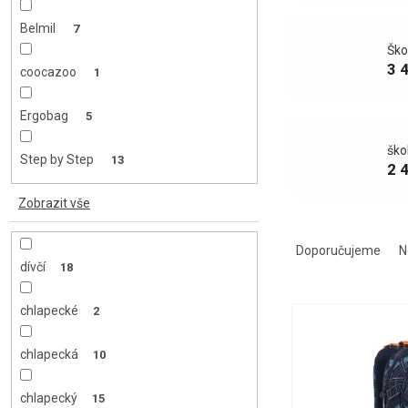
p
a
Belmil
7
n
Ško
e
3 
coocazoo
1
l
Ergobag
5
ško
Step by Step
13
2 
Zobrazit vše
Ř
a
Doporučujeme
N
z
dívčí
18
e
V
n
chlapecké
2
ý
í
p
p
chlapecká
10
i
r
s
o
chlapecký
15
p