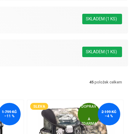
SKLADEM
(1 KS)
SKLADEM
(1 KS)
45
položek celkem
SLEVA
1 799 KČ
2 199 KČ
Z
–11 %
–4 %
ZDARMA
D