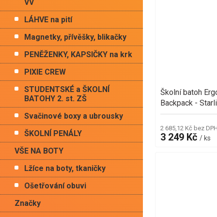
VV
LÁHVE na pití
Magnetky, přívěšky, blikačky
PENĚŽENKY, KAPSIČKY na krk
PIXIE CREW
STUDENTSKÉ a ŠKOLNÍ
Školní batoh Er
BATOHY 2. st. ZŠ
Backpack - Starl
Svačinové boxy a ubrousky
2 685,12 Kč bez DP
ŠKOLNÍ PENÁLY
3 249 Kč
/ ks
VŠE NA BOTY
Lžíce na boty, tkaničky
Ošetřování obuvi
Značky