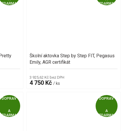
ZDARMA
ZDARMA
D
D
A
A
R
R
M
M
Pretty
Školní aktovka Step by Step FIT, Pegasus
A
A
Emily, AGR certifikát
3 925,62 Kč bez DPH
4 750 Kč
/ ks
Z
Z
ZDARMA
ZDARMA
D
D