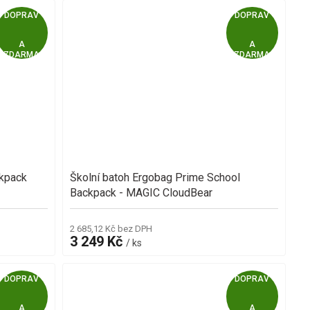
Z
Z
ZDARMA
ZDARMA
D
D
A
A
R
R
M
M
ckpack
Školní batoh Ergobag Prime School
A
A
Backpack - MAGIC CloudBear
2 685,12 Kč bez DPH
3 249 Kč
/ ks
Z
Z