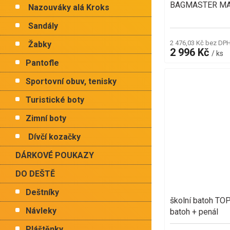
BAGMASTER MAL
Nazouváky alá Kroks
Sandály
2 476,03 Kč bez DP
Žabky
2 996 Kč
/ ks
Pantofle
Sportovní obuv, tenisky
Turistické boty
Zimní boty
Dívčí kozačky
DÁRKOVÉ POUKAZY
DO DEŠTĚ
Deštníky
školní batoh T
Návleky
batoh + penál
Pláštěnky