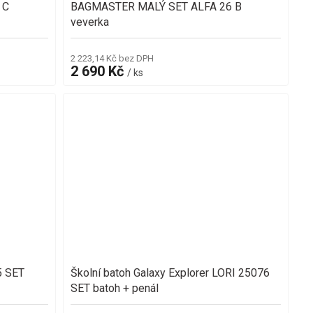
 C
BAGMASTER MALÝ SET ALFA 26 B
veverka
2 223,14 Kč bez DPH
2 690 Kč
/ ks
5 SET
Školní batoh Galaxy Explorer LORI 25076
SET batoh + penál