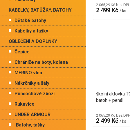
2 065,29 Kč bez DP
2 499 Kč
KABELKY, BATŮŽKY, BATOHY
/ ks
Dětské batohy
Kabelky a tašky
OBLEČENÍ A DOPLŇKY
Čepice
Chrániče na boty, kolena
MERINO vlna
Nákrčníky a šály
Punčochové zboží
školní aktovka
batoh + penál
Rukavice
UNDER ARMOUR
2 065,29 Kč bez DP
2 499 Kč
/ ks
Batohy, tašky