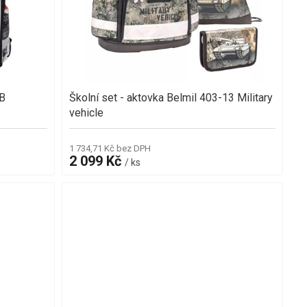
A
R
M
 B
Školní set - aktovka Belmil 403-13 Military
A
vehicle
1 734,71 Kč bez DPH
2 099 Kč
/ ks