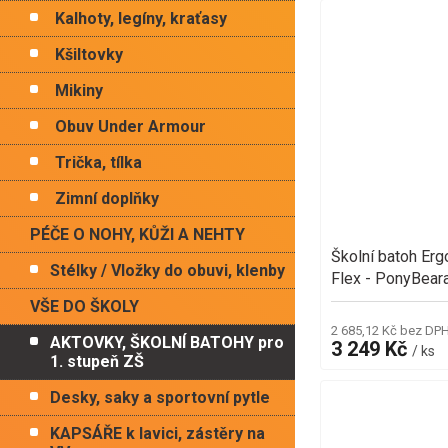
Kalhoty, legíny, kraťasy
Kšiltovky
Mikiny
Obuv Under Armour
Trička, tílka
Zimní doplňky
PÉČE O NOHY, KŮŽI A NEHTY
Školní batoh Er
Stélky / Vložky do obuvi, klenby
Flex - PonyBear
VŠE DO ŠKOLY
2 685,12 Kč bez DP
AKTOVKY, ŠKOLNÍ BATOHY pro
3 249 Kč
/ ks
1. stupeň ZŠ
Desky, saky a sportovní pytle
KAPSÁŘE k lavici, zástěry na