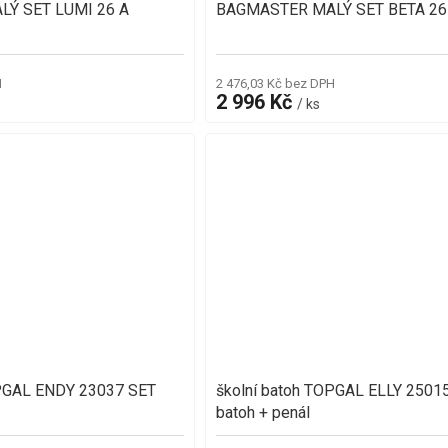
Ý SET LUMI 26 A
BAGMASTER MALÝ SET BETA 26
H
2 476,03 Kč bez DPH
2 996 Kč
/ ks
OPGAL ENDY 23037 SET
školní batoh TOPGAL ELLY 2501
batoh + penál