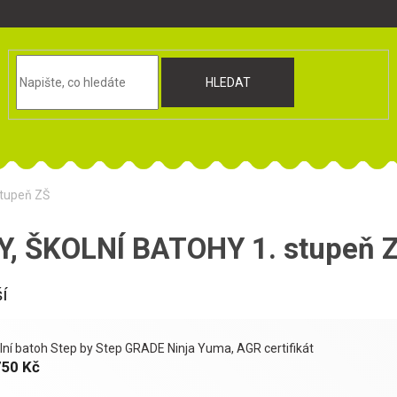
HLEDAT
tupeň ZŠ
, ŠKOLNÍ BATOHY 1. stupeň 
í
lní batoh Step by Step GRADE Ninja Yuma, AGR certifikát
750 Kč