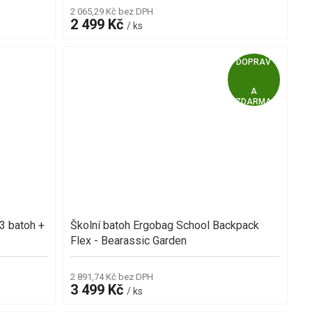
2 065,29 Kč bez DPH
2 499 Kč
/ ks
Z
ZDARMA
D
A
R
M
3 batoh +
Školní batoh Ergobag School Backpack
A
Flex - Bearassic Garden
2 891,74 Kč bez DPH
3 499 Kč
/ ks