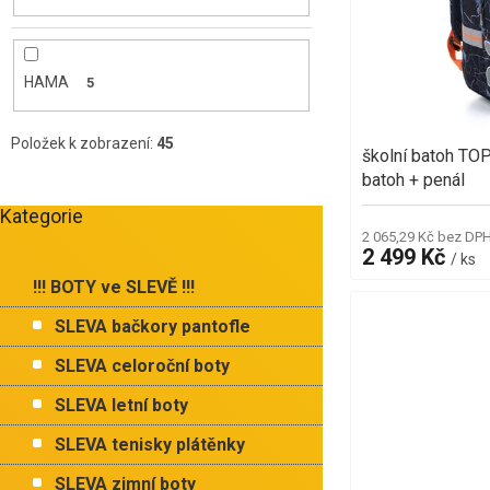
d
r
u
o
k
d
t
HAMA
5
u
ů
k
t
Položek k zobrazení:
45
školní batoh T
ů
batoh + penál
Kategorie
Přeskočit
2 065,29 Kč bez DP
kategorie
2 499 Kč
/ ks
!!! BOTY ve SLEVĚ !!!
SLEVA bačkory pantofle
SLEVA celoroční boty
SLEVA letní boty
SLEVA tenisky plátěnky
SLEVA zimní boty