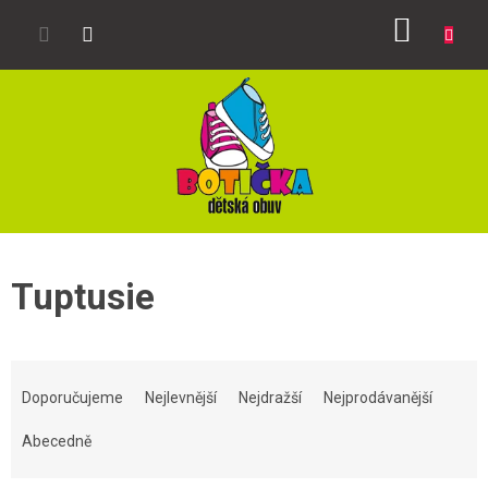
Přejít
NÁKUP
na
obsah
KOŠÍK
Tuptusie
Ř
a
Doporučujeme
Nejlevnější
Nejdražší
Nejprodávanější
z
e
Abecedně
n