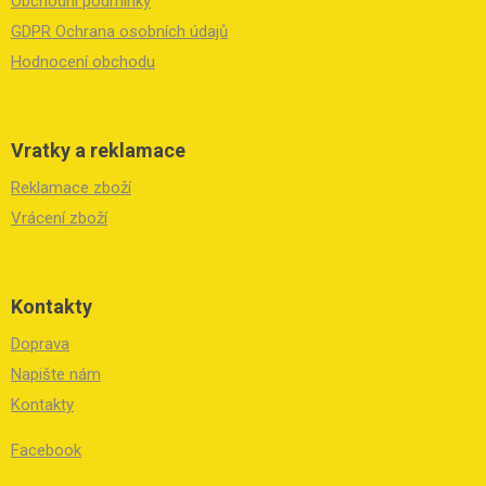
p
í
Obchodní podmínky
r
GDPR Ochrana osobních údajů
v
k
Hodnocení obchodu
y
v
ý
p
Vratky a reklamace
i
s
Reklamace zboží
u
Vrácení zboží
Kontakty
Doprava
Napište nám
Kontakty
Facebook