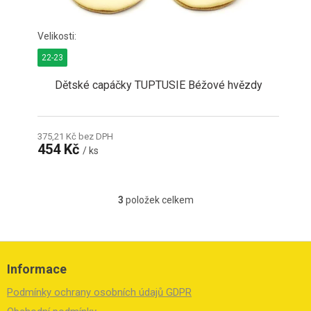
22-23
Dětské capáčky TUPTUSIE Béžové hvězdy
375,21 Kč bez DPH
454 Kč
/ ks
3
položek celkem
O
v
l
á
Z
d
á
Informace
a
p
c
a
Podmínky ochrany osobních údajů GDPR
í
t