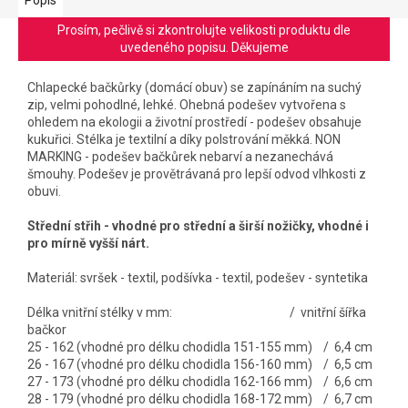
Prosím, pečlivě si zkontrolujte velikosti produktu dle
uvedeného popisu. Děkujeme
Chlapecké bačkůrky (domácí obuv) se zapínáním na suchý
zip, velmi pohodlné, lehké. Ohebná podešev vytvořena s
ohledem na ekologii a životní prostředí - podešev obsahuje
kukuřici. Stélka je textilní a díky polstrování měkká. NON
MARKING - podešev bačkůrek nebarví a nezanechává
šmouhy. Podešev je provětrávaná pro lepší odvod vlhkosti z
obuvi.
Střední střih - vhodné pro střední a širší nožičky, vhodné i
pro mírně vyšší nárt.
Materiál: svršek - textil, podšívka - textil, podešev - syntetika
Délka vnitřní stélky v mm: / vnitřní šířka
bačkor
25 - 162 (vhodné pro délku chodidla 151-155 mm) / 6,4 cm
26 - 167 (vhodné pro délku chodidla 156-160 mm) / 6,5 cm
27 - 173 (vhodné pro délku chodidla 162-166 mm) / 6,6 cm
28 - 179 (vhodné pro délku chodidla 168-172 mm) / 6,7 cm