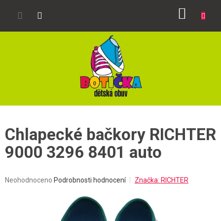
Přejít
NÁKUP
na
obsah
KOŠÍK
Chlapecké bačkory RICHTER
9000 3296 8401 auto
Průměrné
Neohodnoceno
Podrobnosti hodnocení
Značka:
RICHTER
hodnocení
produktu
je
0,0