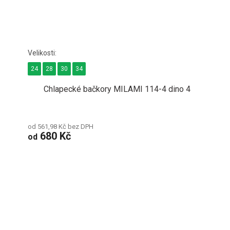
24
28
30
34
Chlapecké bačkory MILAMI 114-4 dino 4
od 561,98 Kč bez DPH
680 Kč
od