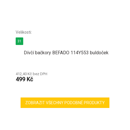
31
Dívčí bačkory BEFADO 114Y553 buldoček
412,40 Kč bez DPH
499 Kč
ZOBRAZIT VŠECHNY PODOBNÉ PRODUKTY