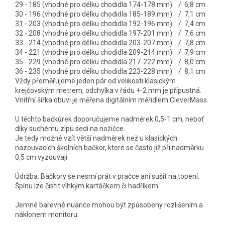
29 - 185 (vhodné pro délku chodidla 174-178 mm) / 6,8 cm
30 - 196 (vhodné pro délku chodidla 185-189 mm) / 7,1 cm
31 - 203 (vhodné pro délku chodidla 192-196 mm) / 7,4 cm
32 - 208 (vhodné pro délku chodidla 197-201 mm) / 7,6 cm
33 - 214 (vhodné pro délku chodidla 203-207 mm) / 7,8 cm
34 - 221 (vhodné pro délku chodidla 209-214 mm) / 7,9 cm
35 - 229 (vhodné pro délku chodidla 217-222 mm) / 8,0 cm
36 - 235 (vhodné pro délku chodidla 223-228 mm) / 8,1 cm
Vždy přeměřujeme jeden pár od velikosti klasickým
krejčovským metrem, odchylka v řádu +-2 mm je přípustná.
Vnitřní šířka obuvi je měřena digitálním měřidlem CleverMass.
U těchto bačkůrek doporučujeme nadměrek 0,5-1 cm, neboť
díky suchému zipu sedí na nožičce.
Je tedy možné vzít větší nadměrek než u klasických
nazouvacích školních bačkor, které se často již při nadměrku
0,5 cm vyzouvají
Údržba: Bačkory se nesmí prát v pračce ani sušit na topení.
Špínu lze čistit vlhkým kartáčkem či hadříkem.
Jemné barevné nuance mohou být způsobeny rozlišením a
náklonem monitoru.