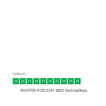
25
26
27
28
29
32
33
34
35
36
RICHTER 9150 2291 6820 Dívčí bačkory