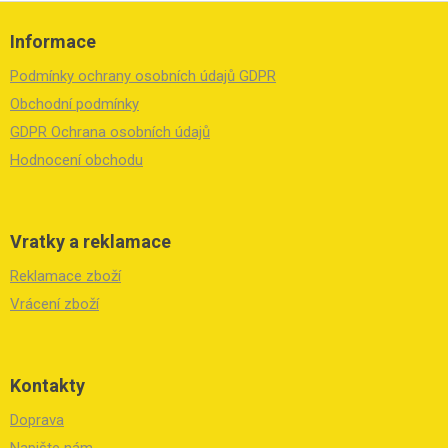
Z
á
Informace
p
a
Podmínky ochrany osobních údajů GDPR
t
í
Obchodní podmínky
GDPR Ochrana osobních údajů
Hodnocení obchodu
Vratky a reklamace
Reklamace zboží
Vrácení zboží
Kontakty
Doprava
Napište nám