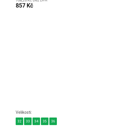
708,26 Kč bez DPH
857 Kč
32
33
34
35
36