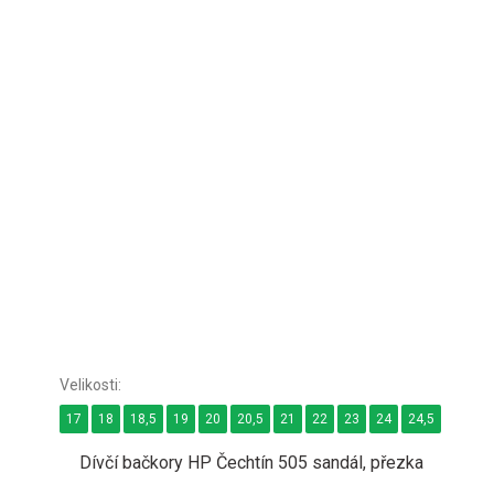
17
18
18,5
19
20
20,5
21
22
23
24
24,5
25
Dívčí bačkory HP Čechtín 505 sandál, přezka