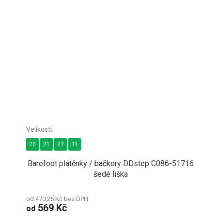
20
21
22
31
Barefoot plátěnky / bačkory DDstep C086-51716
šedé liška
od 470,25 Kč bez DPH
569 Kč
od