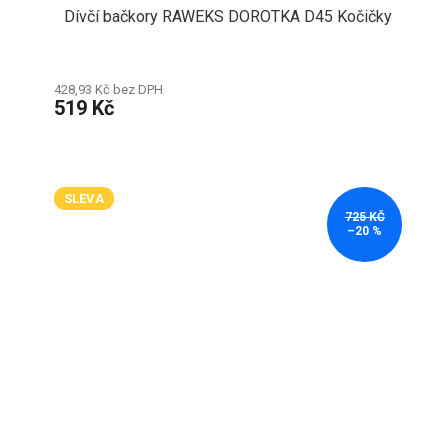
Dívčí bačkory RAWEKS DOROTKA D45 Kočičky
428,93 Kč bez DPH
519 Kč
SLEVA
725 KČ
–20 %