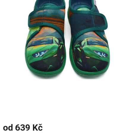
z
5
hvězdiček.
od
639 Kč