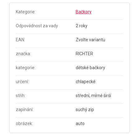
Kategorie
:
Bačkory
Odpovědnost za vady
2 roky
EAN
:
Zvolte variantu
značka
:
RICHTER
kategorie
:
dětské bačkory
určení
:
chlapecké
střih
:
střední, mírně širší
zapínání
:
suchý zip
obrázek
:
auto