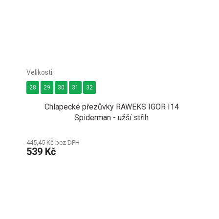
28
29
30
31
32
Chlapecké přezůvky RAWEKS IGOR I14
Spiderman - užší střih
445,45 Kč bez DPH
539 Kč