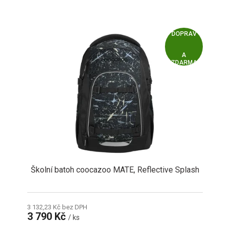
Z
ZDARMA
D
A
R
M
A
Školní batoh coocazoo MATE, Reflective Splash
3 132,23 Kč bez DPH
3 790 Kč
/ ks