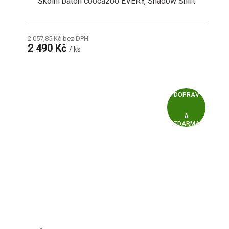
Školní batoh coocazoo EVERY, Shadow Shift
2 057,85 Kč bez DPH
2 490 Kč
/ ks
Z
ZDARMA
D
A
R
M
A