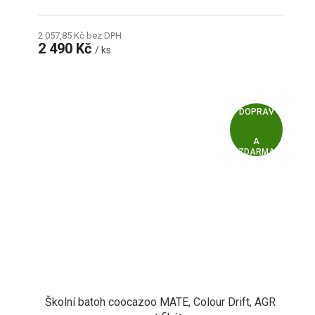
2 057,85 Kč bez DPH
2 490 Kč
/ ks
Z
ZDARMA
D
A
R
M
A
Školní batoh coocazoo MATE, Colour Drift, AGR