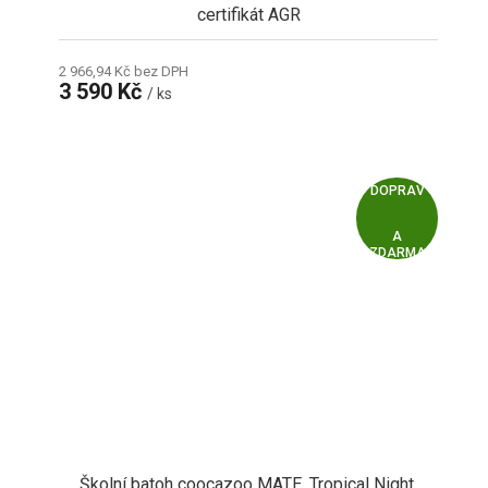
certifikát AGR
2 966,94 Kč bez DPH
3 590 Kč
/ ks
Z
ZDARMA
D
A
R
M
A
Školní batoh coocazoo MATE, Tropical Night,