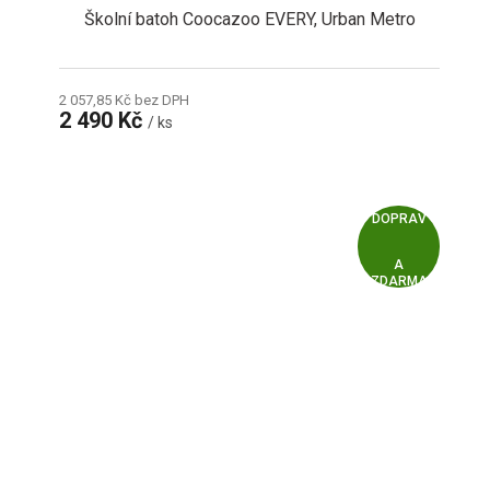
Školní batoh Coocazoo EVERY, Urban Metro
2 057,85 Kč bez DPH
2 490 Kč
/ ks
Z
ZDARMA
D
A
R
M