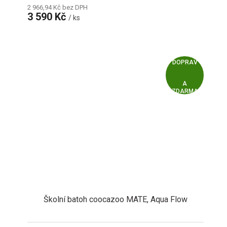
2 966,94 Kč bez DPH
3 590 Kč
/ ks
Z
ZDARMA
D
A
R
M
A
Školní batoh coocazoo MATE, Aqua Flow