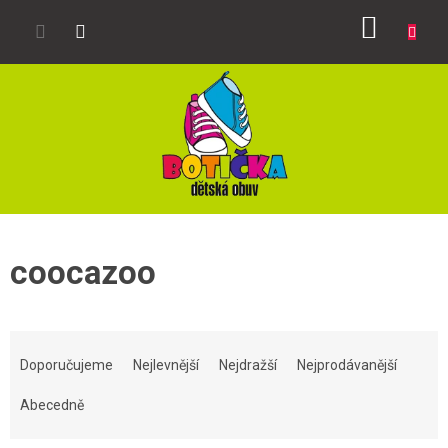
Přejít
NÁKUP
na
obsah
KOŠÍK
coocazoo
Ř
a
Doporučujeme
Nejlevnější
Nejdražší
Nejprodávanější
z
e
Abecedně
n