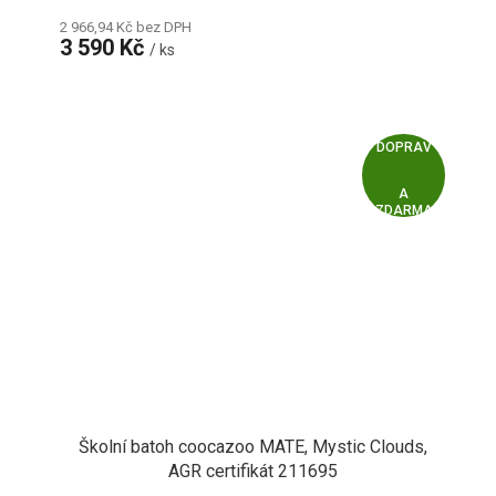
2 966,94 Kč bez DPH
3 590 Kč
/ ks
Z
ZDARMA
D
A
R
M
A
Školní batoh coocazoo MATE, Mystic Clouds,
AGR certifikát 211695