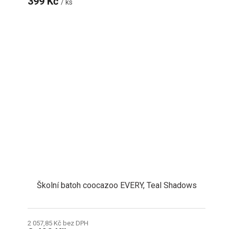
399 Kč
/ ks
Školní batoh coocazoo EVERY, Teal Shadows
2 057,85 Kč bez DPH