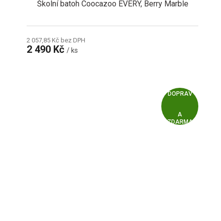
Školní batoh Coocazoo EVERY, Berry Marble
2 057,85 Kč bez DPH
2 490 Kč
/ ks
Z
ZDARMA
D
A
R
M
A