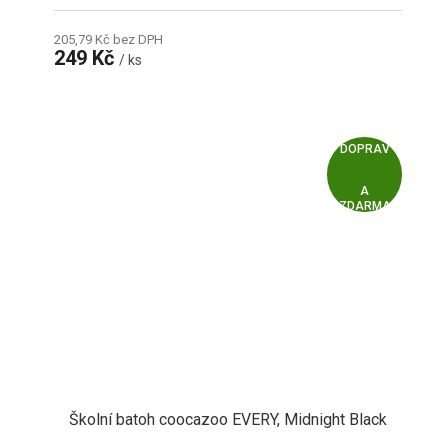
205,79 Kč bez DPH
249 Kč
/ ks
Z
ZDARMA
D
A
R
M
A
Školní batoh coocazoo EVERY, Midnight Black