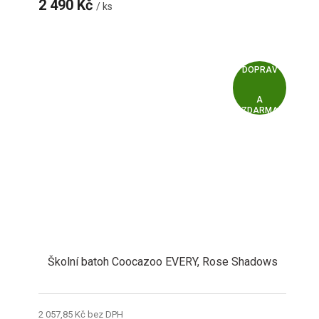
2 490 Kč
/ ks
Z
ZDARMA
D
A
R
M
A
Školní batoh Coocazoo EVERY, Rose Shadows
2 057,85 Kč bez DPH