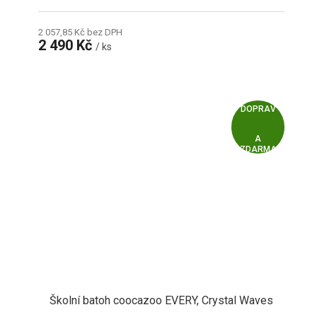
2 057,85 Kč bez DPH
2 490 Kč
/ ks
Z
ZDARMA
D
A
R
M
A
Školní batoh coocazoo EVERY, Crystal Waves