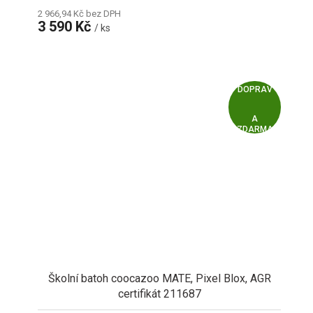
2 966,94 Kč bez DPH
3 590 Kč
/ ks
Z
ZDARMA
D
A
R
M
A
Školní batoh coocazoo MATE, Pixel Blox, AGR
certifikát 211687