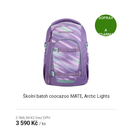
Z
ZDARMA
D
A
R
M
A
Školní batoh coocazoo MATE, Arctic Lights
2 966,94 Kč bez DPH
3 590 Kč
/ ks