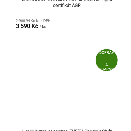
certifikát AGR
2 966,94 Kč bez DPH
3 590 Kč
/ ks
Z
ZDARMA
D
A
R
M
A