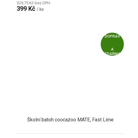
329,75 Kč bez DPH
399 Kč
/ ks
Z
ZDARMA
D
A
R
M
A
Školní batoh coocazoo MATE, Fast Lime