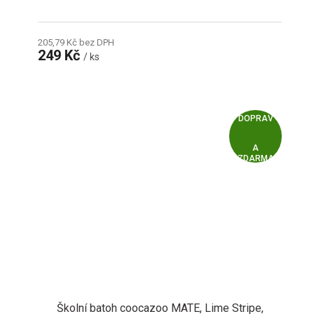
205,79 Kč bez DPH
249 Kč
/ ks
Z
ZDARMA
D
A
R
M
A
Školní batoh coocazoo MATE, Lime Stripe,