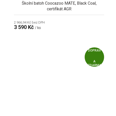
Školní batoh Coocazoo MATE, Black Coal,
certifikát AGR
2 966,94 Kč bez DPH
3 590 Kč
/ ks
Z
ZDARMA
D
A
R
M
A