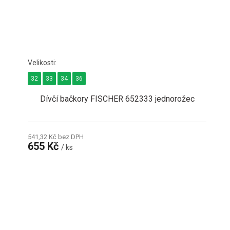
32
33
34
36
Dívčí bačkory FISCHER 652333 jednorožec
541,32 Kč bez DPH
655 Kč
/ ks