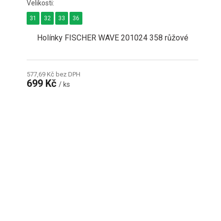
31
32
33
36
Holínky FISCHER WAVE 201024 358 růžové
577,69 Kč bez DPH
699 Kč
/ ks