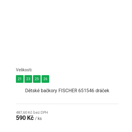
21
23
25
26
Dětské bačkory FISCHER 651546 dráček
487,60 Kč bez DPH
590 Kč
/ ks