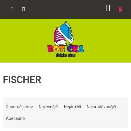
Přejít
NÁKUP
na
obsah
KOŠÍK
FISCHER
Ř
a
Doporučujeme
Nejlevnější
Nejdražší
Nejprodávanější
z
e
Abecedně
n