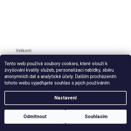
31
32
34
37
38
Tento web používá soubory cookies, které slouží k
zvyšování kvality služeb, personalizaci nabídky, sběru
Holínky FISCHER WAVE 201024 407 olivové
anonymních dat a analytické účely. Dalším procházením
tohoto webu vyjadřujete souhlas s jejich používáním.
577,69 Kč bez DPH
699 Kč
Nastavení
/ ks
Odmítnout
Souhlasím