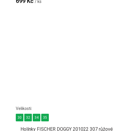
699 Kč
/ ks
30
32
34
35
Holínky FISCHER DOGGY 201022 307 růžové