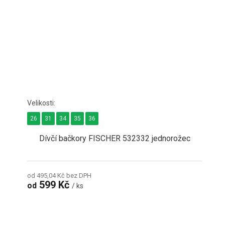
26
31
34
35
36
Dívčí bačkory FISCHER 532332 jednorožec
od 495,04 Kč bez DPH
599 Kč
od
/ ks