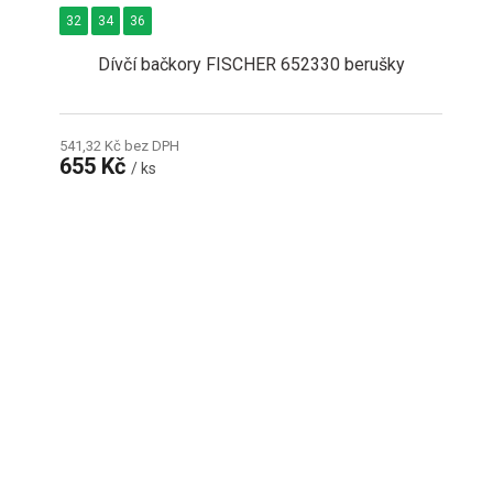
32
34
36
Dívčí bačkory FISCHER 652330 berušky
541,32 Kč bez DPH
655 Kč
/ ks