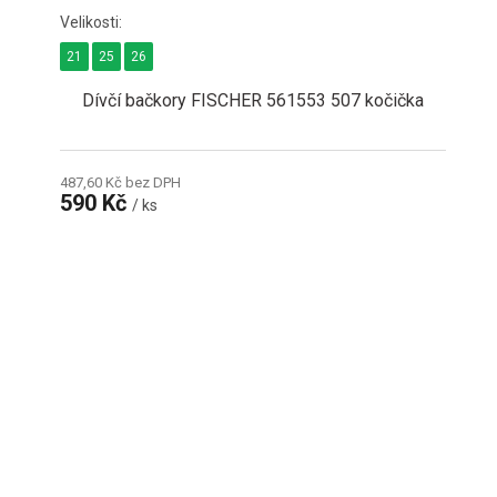
21
25
26
Dívčí bačkory FISCHER 561553 507 kočička
487,60 Kč bez DPH
590 Kč
/ ks