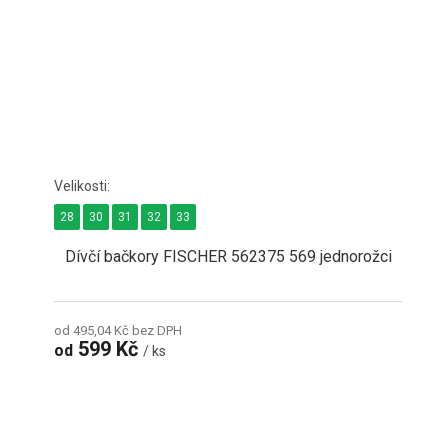
28
30
31
32
33
Dívčí bačkory FISCHER 562375 569 jednorožci
od 495,04 Kč bez DPH
599 Kč
od
/ ks