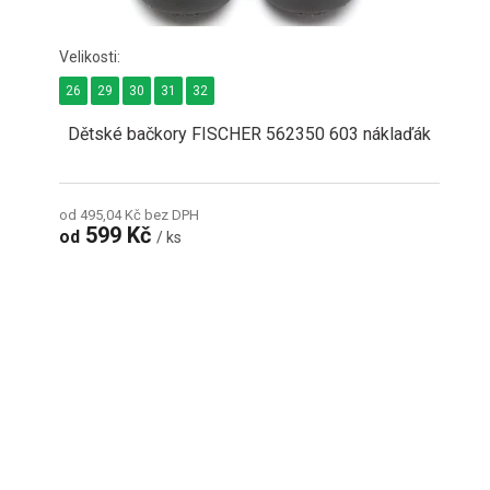
26
29
30
31
32
Dětské bačkory FISCHER 562350 603 náklaďák
od 495,04 Kč bez DPH
599 Kč
od
/ ks