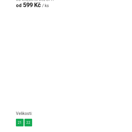
599 Kč
od
/ ks
21
22