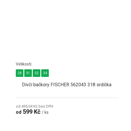
28
31
32
34
Dívčí bačkory FISCHER 562043 318 srdíčka
od 495,04 Kč bez DPH
599 Kč
od
/ ks