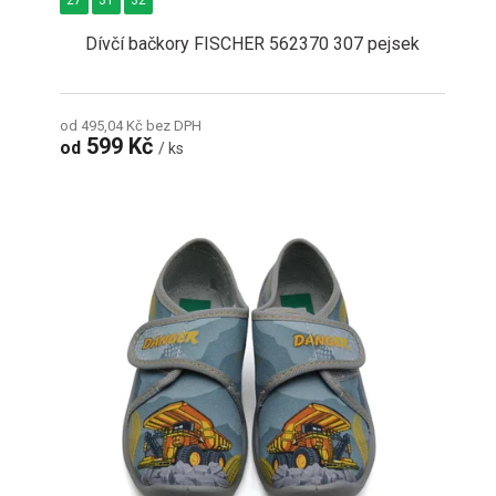
27
31
32
Dívčí bačkory FISCHER 562370 307 pejsek
od 495,04 Kč bez DPH
599 Kč
od
/ ks