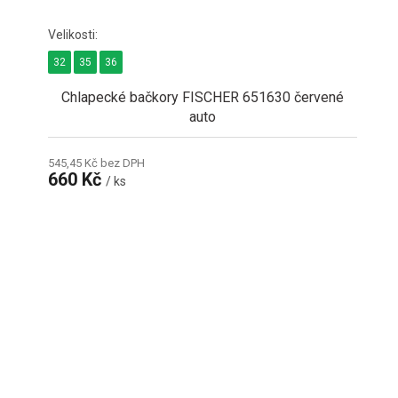
32
35
36
Chlapecké bačkory FISCHER 651630 červené
auto
545,45 Kč bez DPH
660 Kč
/ ks