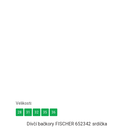
28
31
32
35
36
Dívčí bačkory FISCHER 652342 srdíčka