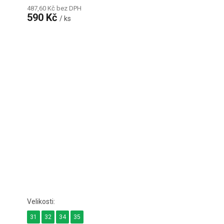
487,60 Kč bez DPH
590 Kč
/ ks
31
32
34
35