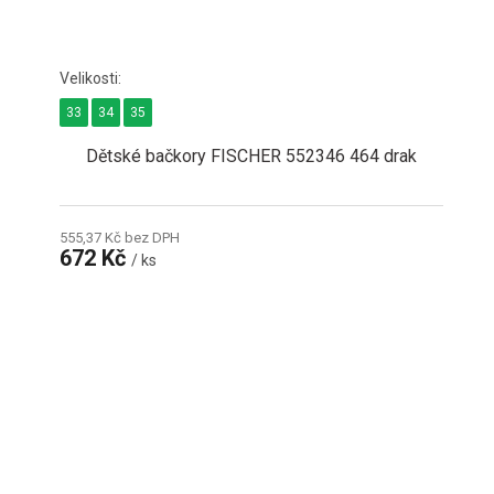
33
34
35
Dětské bačkory FISCHER 552346 464 drak
555,37 Kč bez DPH
672 Kč
/ ks