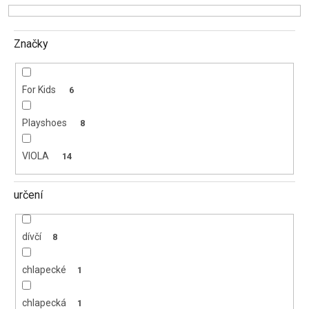
k
t
ů
Značky
For Kids
6
Playshoes
8
VIOLA
14
určení
dívčí
8
chlapecké
1
chlapecká
1