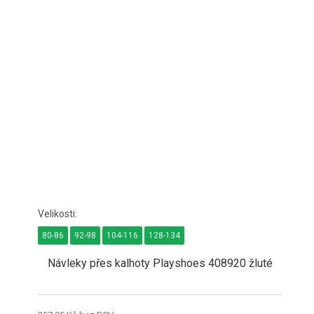
80-86
92-98
104-116
128-134
Návleky přes kalhoty Playshoes 408920 žluté