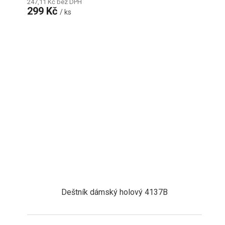
247,11 Kč bez DPH
299 Kč
/ ks
Deštník dámský holový 4137B