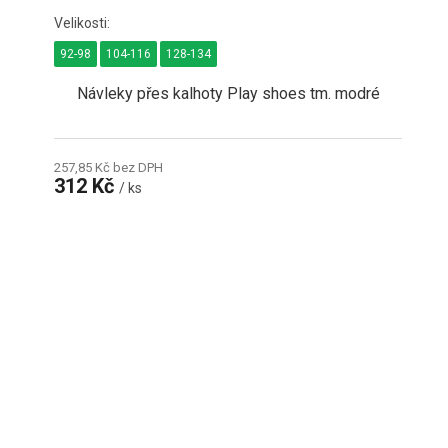
92-98
104-116
128-134
Návleky přes kalhoty Play shoes tm. modré
257,85 Kč bez DPH
312 Kč
/ ks