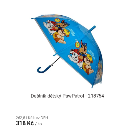
V
ý
p
i
s
p
r
o
d
u
k
t
ů
Deštník dětský PawPatrol - 218754
262,81 Kč bez DPH
318 Kč
/ ks