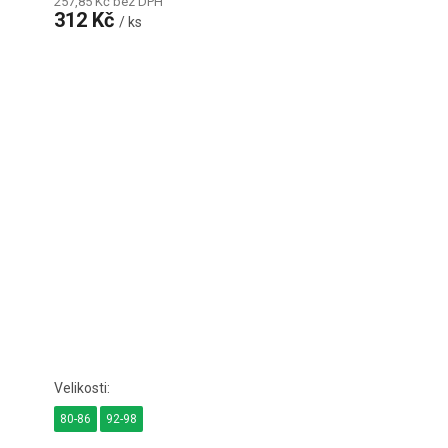
257,85 Kč bez DPH
312 Kč
/ ks
80-86
92-98