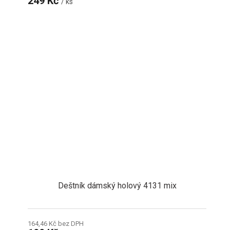
249 Kč
/ ks
Deštník dámský holový 4131 mix
164,46 Kč bez DPH