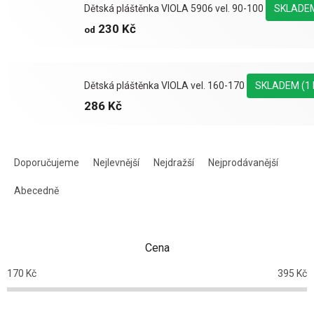
Dětská pláštěnka VIOLA 5906 vel. 90-100
SKLADE
230 Kč
od
Dětská pláštěnka VIOLA vel. 160-170
SKLADEM
(1
286 Kč
Ř
a
Doporučujeme
Nejlevnější
Nejdražší
Nejprodávanější
z
e
Abecedně
n
í
p
Cena
r
o
170
Kč
395
Kč
d
u