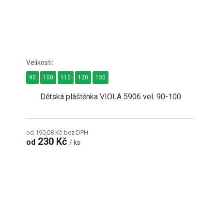
90
100
110
120
130
Dětská pláštěnka VIOLA 5906 vel. 90-100
od 190,08 Kč bez DPH
230 Kč
od
/ ks