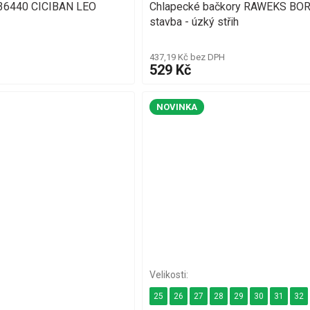
 36440 CICIBAN LEO
Chlapecké bačkory RAWEKS BO
stavba - úzký střih
437,19 Kč bez DPH
529 Kč
NOVINKA
25
26
27
28
29
30
31
32