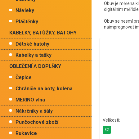
Obuv je měřena kl
digitálním měřidl
Návleky
Pláštěnky
Obuv se nesmí prá
naimpregnovat imp
KABELKY, BATŮŽKY, BATOHY
Dětské batohy
Kabelky a tašky
OBLEČENÍ A DOPLŇKY
Čepice
Chrániče na boty, kolena
MERINO vlna
Nákrčníky a šály
Punčochové zboží
32
Rukavice