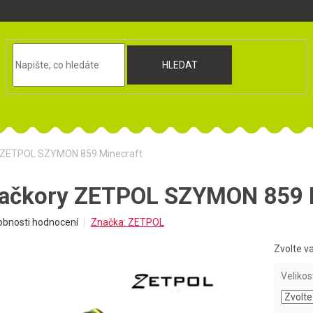
HLEDAT
y ZETPOL SZYMON 859 Minecraft
bačkory ZETPOL SZYMON 859 
obnosti hodnocení
Značka:
ZETPOL
Zvolte v
Velikos