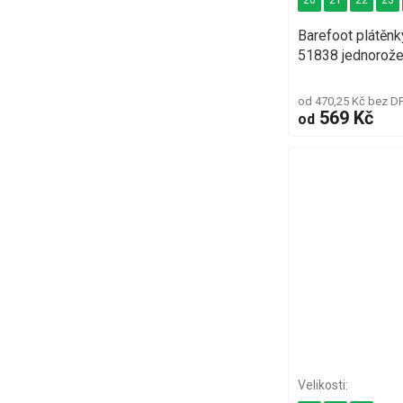
20
21
22
23
Barefoot plátěn
51838 jednorož
od 470,25 Kč bez D
569 Kč
od