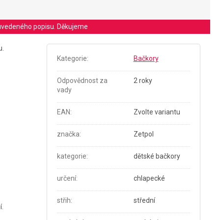
le uvedeného popisu. Děkujeme
u.
Kategorie
:
Bačkory
Odpovědnost za
2 roky
vady
EAN
:
Zvolte variantu
značka
:
Zetpol
kategorie
:
dětské bačkory
určení
:
chlapecké
střih
:
střední
í.