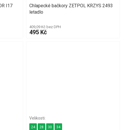
OR I17
Chlapecké bačkory ZETPOL KRZYS 2493
letadlo
409,09 Kč bez DPH
495 Kč
24
28
30
34