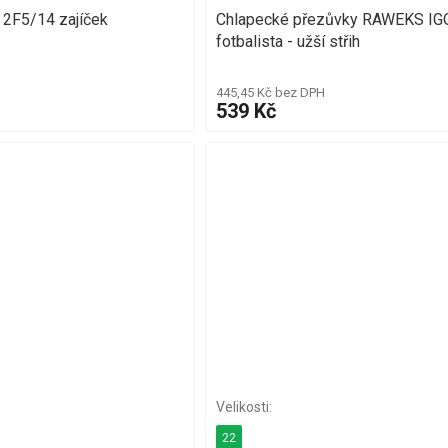
 2F5/14 zajíček
Chlapecké přezůvky RAWEKS IG
fotbalista - užší střih
445,45 Kč bez DPH
539 Kč
22