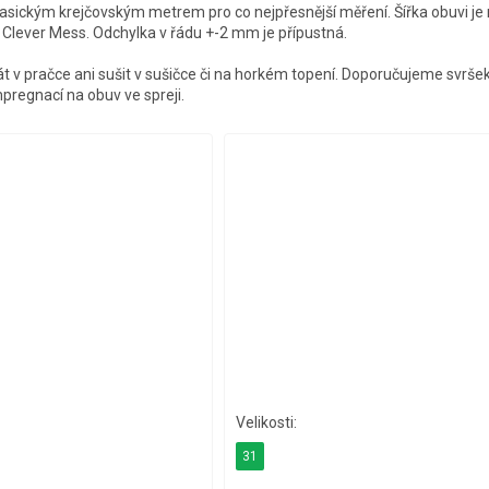
asickým krejčovským metrem pro co nejpřesnější měření. Šířka obuvi j
e Clever Mess. Odchylka v řádu +-2 mm je přípustná.
t v pračce ani sušit v sušičce či na horkém topení. Doporučujeme svrše
regnací na obuv ve spreji.
31