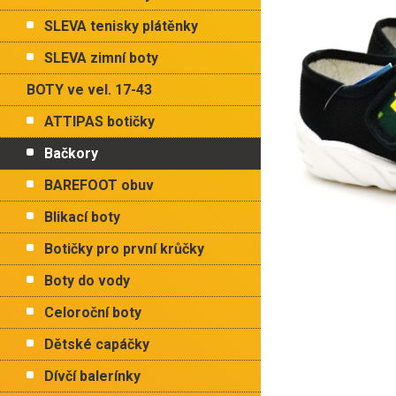
p
hvězdiček.
a
SLEVA tenisky plátěnky
n
e
SLEVA zimní boty
l
BOTY ve vel. 17-43
ATTIPAS botičky
Bačkory
BAREFOOT obuv
Blikací boty
Botičky pro první krůčky
Boty do vody
Celoroční boty
Dětské capáčky
Dívčí balerínky