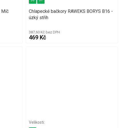
30
31
 Míč
Chlapecké bačkory RAWEKS BORYS B16 -
úzký střih
387,60 Kč bez DPH
469 Kč