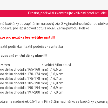
Prosím, pečlivě si zkontrolujte velikosti produktu d
řené bačkůrky se zapínáním na suchý zip. S vyjímatelnou koženou stélko
odešve, pro lepší odvod potu z obuvi.
Země původu: Polsko
ouze pro nožičky bez vyššího nártu!!!
textil, podšívka - textil, podešev - syntetika
 uvedené vnitřní délky obuvi !!!
 obuvi v mm: / vnitřní šířka obuvi
 pro délku chodidla 165-168 mm) / 6,6 cm
 pro délku chodidla 170-174 mm) / 6,6 cm
 pro délku chodidla 175-178 mm) / 6,7 cm
 pro délku chodidla 185-190 mm) / 6,8 cm
 pro délku chodidla 190-194 mm) / 6,9 cm
 pro délku chodidla 197-200 mm) / 7,0 cm
učujeme nadměrek 0,5-1 cm. Při větším nadměrku se bačkůrky vyzouvaj