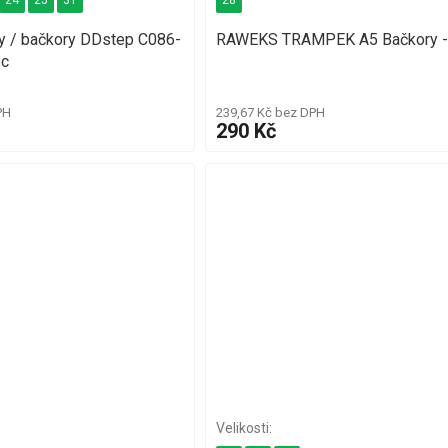
24
25
31
28
ky / bačkory DDstep C086-
RAWEKS TRAMPEK A5 Bačkory -
ec
PH
239,67 Kč bez DPH
290 Kč