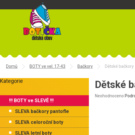
Přejít
na
obsah
Domů
BOTY ve vel. 17-43
Bačkory
Dětské bačkor
P
Kategorie
o
Dětské 
Přeskočit
s
kategorie
t
Průměrné
Neohodnoceno
Podr
!!! BOTY ve SLEVĚ !!!
r
hodnocení
produktu
a
SLEVA bačkory pantofle
je
n
0,0
n
SLEVA celoroční boty
z
í
5
SLEVA letní boty