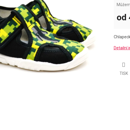
Můžeme
od
Měrná
cena:
Chlapeck
Detailní
TISK