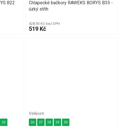
RYS B22
Chlapecké bačkory RAWEKS BORYS B35 -
úzký střih
428,93 Kč bez DPH
519 Kč
33
26
27
28
29
30