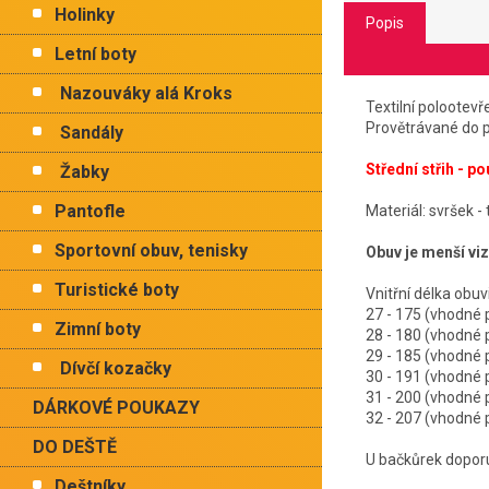
Holinky
Popis
Letní boty
Nazouváky alá Kroks
Textilní polootev
Provětrávané do p
Sandály
Střední střih - p
Žabky
Pantofle
Materiál: svršek - 
Sportovní obuv, tenisky
Obuv je menší viz
Turistické boty
Vnitřní délka
27 - 175 (vhodné
Zimní boty
28 - 180 (vhodné
29 - 185 (vhodné
Dívčí kozačky
30 - 191 (vhodné
31 - 200 (vhodné
DÁRKOVÉ POUKAZY
32 - 207 (vhodné
DO DEŠTĚ
U bačkůrek dopor
Deštníky