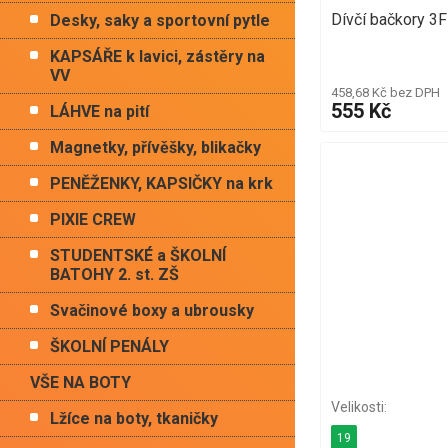
Dívčí bačkory 3F
Desky, saky a sportovní pytle
KAPSÁŘE k lavici, zástěry na
VV
458,68 Kč bez DPH
555 Kč
LÁHVE na pití
Magnetky, přívěšky, blikačky
PENĚŽENKY, KAPSIČKY na krk
PIXIE CREW
STUDENTSKÉ a ŠKOLNÍ
BATOHY 2. st. ZŠ
Svačinové boxy a ubrousky
ŠKOLNÍ PENÁLY
VŠE NA BOTY
Lžíce na boty, tkaničky
19