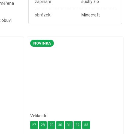
zapínání
:
suchý zip
e měřena
obrázek
:
Minecraft
k obuvi
NOVINKA
27
28
29
30
31
32
33