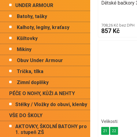
Dětské bačkory
UNDER ARMOUR
Batohy, tašky
708,26 Kč bez DPH
Kalhoty, legíny, kraťasy
857 Kč
Kšiltovky
Mikiny
Obuv Under Armour
Trička, tílka
Zimní doplňky
PÉČE O NOHY, KŮŽI A NEHTY
Stélky / Vložky do obuvi, klenby
VŠE DO ŠKOLY
AKTOVKY, ŠKOLNÍ BATOHY pro
21
22
1. stupeň ZŠ