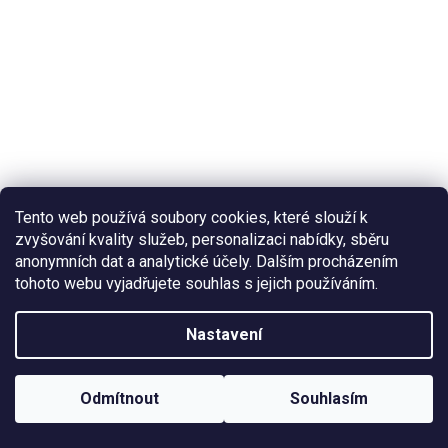
Tento web používá soubory cookies, které slouží k
zvyšování kvality služeb, personalizaci nabídky, sběru
Impregnace Sigal Aquastop 200 ml
anonymních dat a analytické účely. Dalším procházením
tohoto webu vyjadřujete souhlas s jejich používáním.
127,27 Kč bez DPH
Nastavení
154 Kč
/ ks
Měrná
154 Kč / 1 ks
cena:
Odmítnout
Souhlasím
27
položek celkem