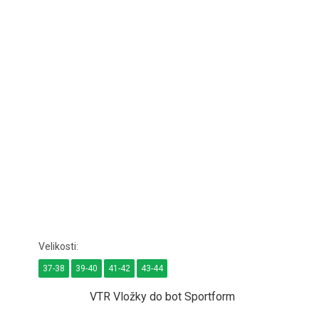
37-38
39-40
41-42
43-44
VTR Vložky do bot Sportform