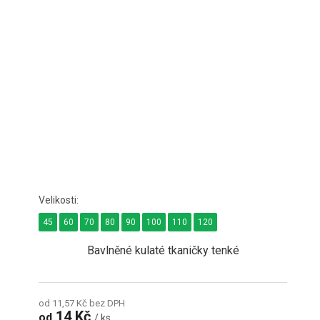
45
60
70
80
90
100
110
120
Bavlněné kulaté tkaničky tenké
od 11,57 Kč bez DPH
14 Kč
od
/ ks