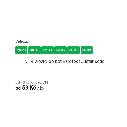
28-29
30-31
32-33
34-35
36-37
38-39
VTR Vložky do bot Barefoot Justar šedé
od 48,76 Kč bez DPH
59 Kč
od
/ ks