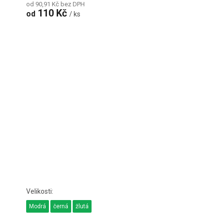
od 90,91 Kč bez DPH
110 Kč
od
/ ks
Modrá
černá
žlutá