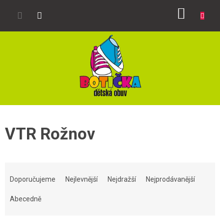
Přejít
NÁKUP
na
obsah
KOŠÍK
VTR Rožnov
Ř
a
Doporučujeme
Nejlevnější
Nejdražší
Nejprodávanější
z
e
Abecedně
n