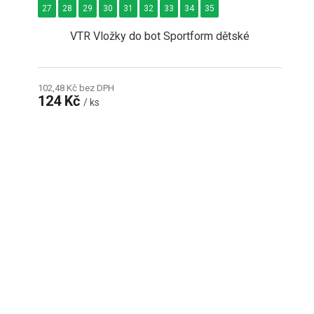
27
28
29
30
31
32
33
34
35
VTR Vložky do bot Sportform dětské
102,48 Kč bez DPH
124 Kč
/ ks