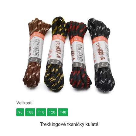
90
100
110
120
140
Trekkingové tkaničky kulaté