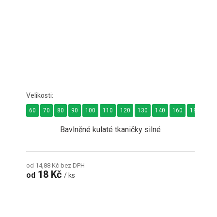
60
70
80
90
100
110
120
130
140
160
180
24
Bavlněné kulaté tkaničky silné
od 14,88 Kč bez DPH
18 Kč
od
/ ks