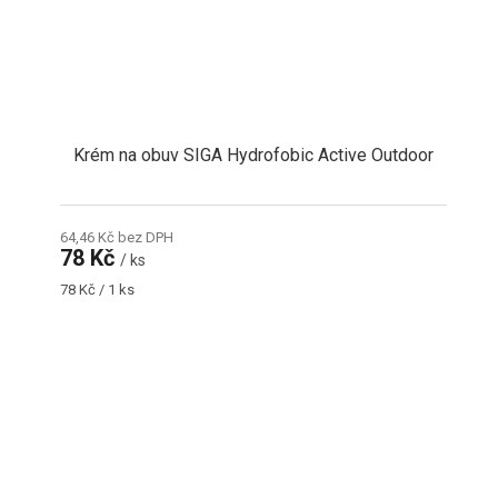
Krém na obuv SIGA Hydrofobic Active Outdoor
64,46 Kč bez DPH
78 Kč
/ ks
Měrná
78 Kč / 1 ks
cena: