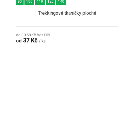
90
100
110
120
140
Trekkingové tkaničky ploché
od 30,58 Kč bez DPH
37 Kč
od
/ ks