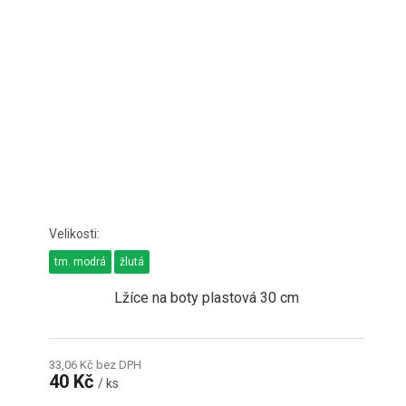
tm. modrá
žlutá
Lžíce na boty plastová 30 cm
33,06 Kč bez DPH
40 Kč
/ ks