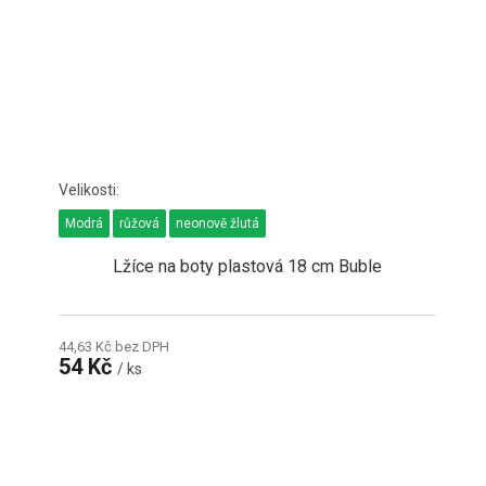
Modrá
růžová
neonově žlutá
Lžíce na boty plastová 18 cm Buble
44,63 Kč bez DPH
54 Kč
/ ks