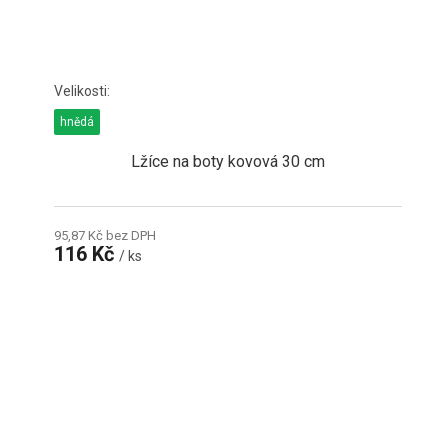
hnědá
Lžíce na boty kovová 30 cm
95,87 Kč bez DPH
116 Kč
/ ks