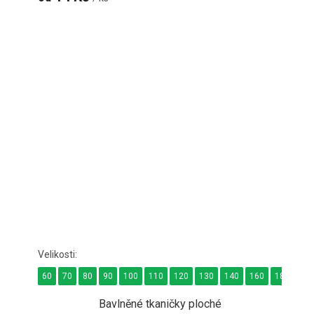
60
70
80
90
100
110
120
130
140
160
180
24
Bavlněné tkaničky ploché