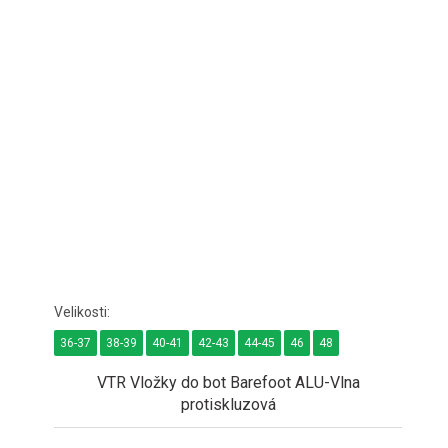
36-37
38-39
40-41
42-43
44-45
46
48
VTR Vložky do bot Barefoot ALU-Vlna
protiskluzová