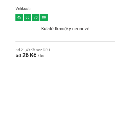
45
60
70
80
Kulaté tkaničky neonové
od 21,49 Kč bez DPH
26 Kč
od
/ ks