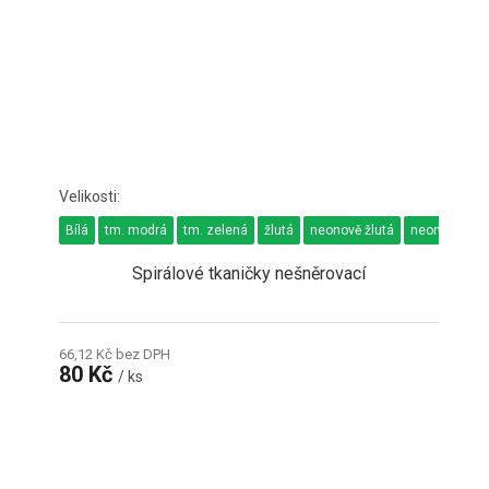
Bílá
tm. modrá
tm. zelená
žlutá
neonově žlutá
neonově zel
Spirálové tkaničky nešněrovací
66,12 Kč bez DPH
80 Kč
/ ks