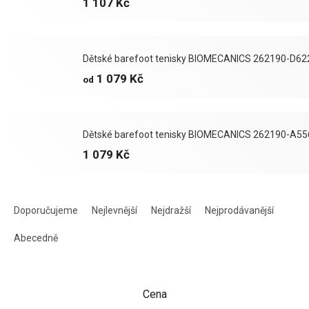
1 107 Kč
Dětské barefoot tenisky BIOMECANICS 262190-D6
1 079 Kč
od
Dětské barefoot tenisky BIOMECANICS 262190-A5
1 079 Kč
Ř
a
Doporučujeme
Nejlevnější
Nejdražší
Nejprodávanější
z
e
Abecedně
n
í
p
Cena
r