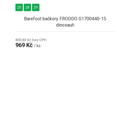
25
28
29
Barefoot bačkory FRODDO G1700440-15
dinosauři
800,83 Kč bez DPH
969 Kč
/ ks