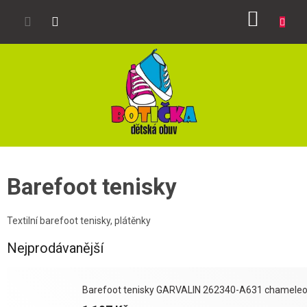
Přejít
NÁKUP
na
obsah
KOŠÍK
Barefoot tenisky
Textilní barefoot tenisky, plátěnky
Nejprodávanější
Barefoot tenisky GARVALIN 262340-A631 chamele