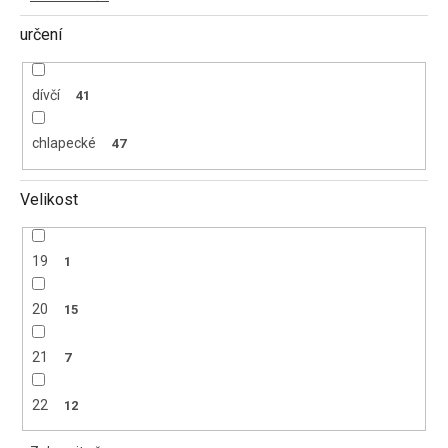
určení
dívčí
41
chlapecké
47
Velikost
19
1
20
15
21
7
22
12