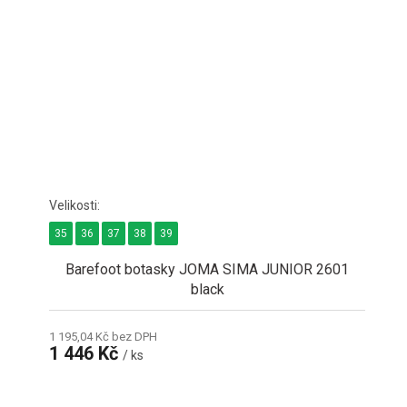
35
36
37
38
39
Barefoot botasky JOMA SIMA JUNIOR 2601
black
1 195,04 Kč bez DPH
1 446 Kč
/ ks