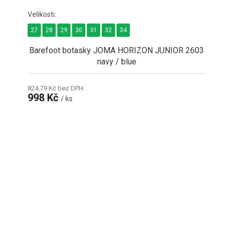
27
28
29
30
31
32
34
Barefoot botasky JOMA HORIZON JUNIOR 2603
navy / blue
824,79 Kč bez DPH
998 Kč
/ ks