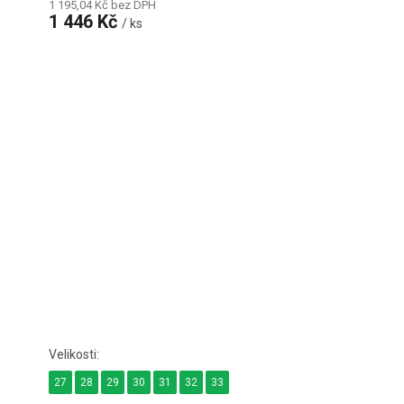
1 195,04 Kč bez DPH
1 446 Kč
/ ks
27
28
29
30
31
32
33