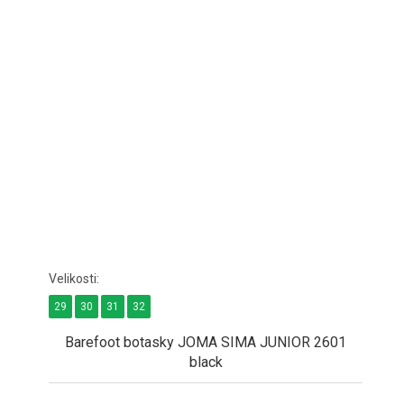
29
30
31
32
Barefoot botasky JOMA SIMA JUNIOR 2601
black