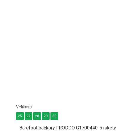
25
27
28
29
30
Barefoot bačkory FRODDO G1700440-5 rakety