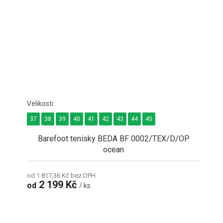
37
38
39
40
41
42
43
44
45
Barefoot tenisky BEDA BF 0002/TEX/D/OP
ocean
od 1 817,36 Kč bez DPH
2 199 Kč
od
/ ks