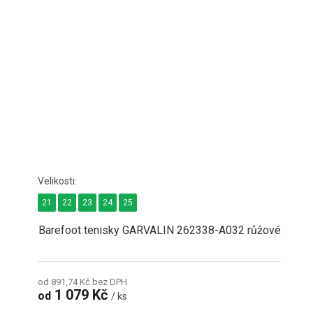
21
22
23
24
25
Barefoot tenisky GARVALIN 262338-A032 růžové
od 891,74 Kč bez DPH
1 079 Kč
od
/ ks