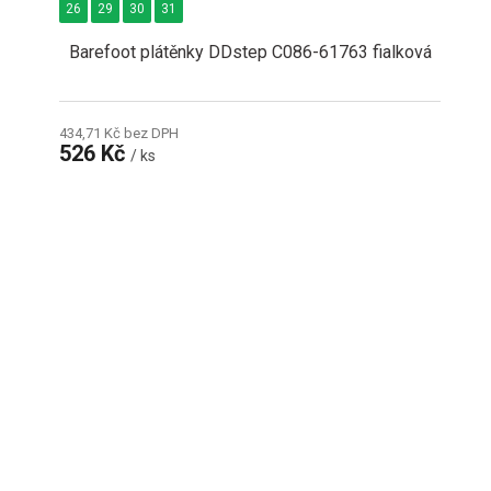
26
29
30
31
Barefoot plátěnky DDstep C086-61763 fialková
434,71 Kč bez DPH
526 Kč
/ ks