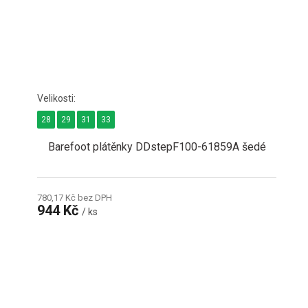
28
29
31
33
Barefoot plátěnky DDstepF100-61859A šedé
780,17 Kč bez DPH
944 Kč
/ ks