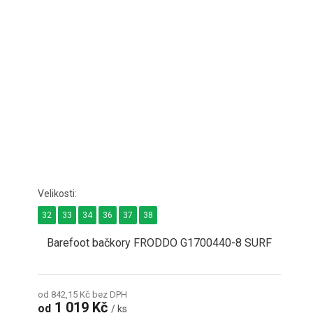
32
33
34
36
37
38
Barefoot bačkory FRODDO G1700440-8 SURF
od 842,15 Kč bez DPH
1 019 Kč
od
/ ks