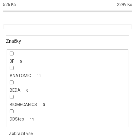
o
526
Kč
2299
Kč
d
u
k
t
ů
Značky
3F
5
ANATOMIC
11
BEDA
6
BIOMECANICS
3
DDStep
11
Zobrazit vše