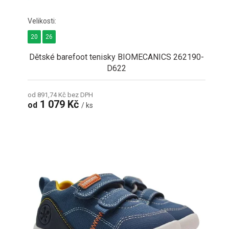
20
26
Dětské barefoot tenisky BIOMECANICS 262190-
D622
od 891,74 Kč bez DPH
1 079 Kč
od
/ ks