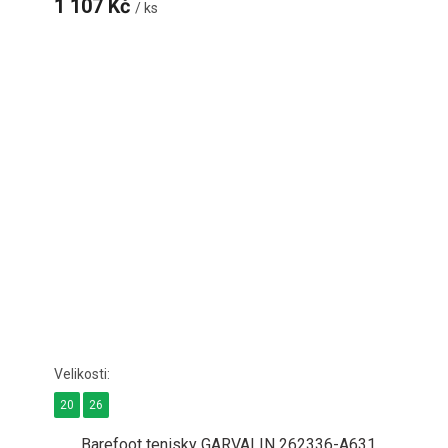
1 107 Kč
/ ks
20
26
Barefoot tenisky GARVALIN 262336-A631