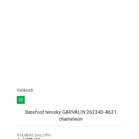
25
Barefoot tenisky GARVALIN 262340-A631
chameleon
914,88 Kč bez DPH