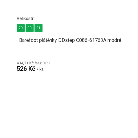
29
30
31
Barefoot plátěnky DDstep C086-61763A modré
434,71 Kč bez DPH
526 Kč
/ ks