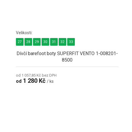
27
28
29
30
31
32
33
Dívčí barefoot boty SUPERFIT VENTO 1-008201-
8500
od 1 057,85 Kč bez DPH
1 280 Kč
od
/ ks