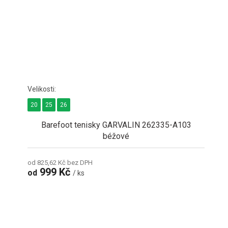
20
25
26
Barefoot tenisky GARVALIN 262335-A103
béžové
od 825,62 Kč bez DPH
999 Kč
od
/ ks