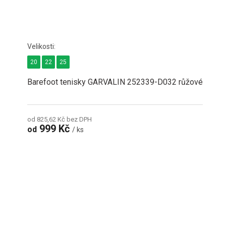
20
22
25
Barefoot tenisky GARVALIN 252339-D032 růžové
od 825,62 Kč bez DPH
999 Kč
od
/ ks