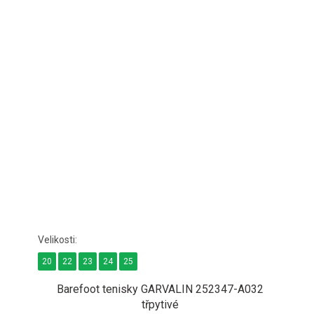
20
22
23
24
25
Barefoot tenisky GARVALIN 252347-A032
třpytivé