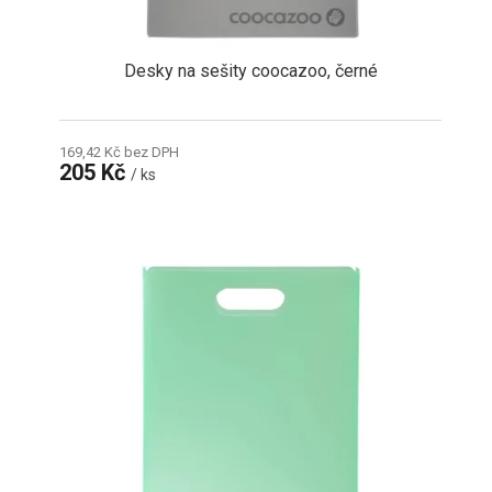
ů
Desky na sešity coocazoo, černé
169,42 Kč bez DPH
205 Kč
/ ks