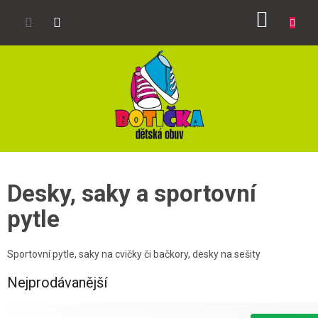
Přejít
NÁKUP
na
obsah
KOŠÍK
Desky, saky a sportovní
pytle
Sportovní pytle, saky na cvičky či bačkory, desky na sešity
Nejprodávanější