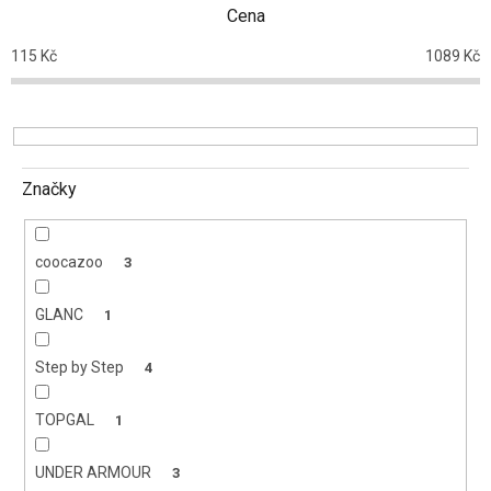
p
Cena
r
o
115
Kč
1089
Kč
d
u
k
t
ů
Značky
coocazoo
3
GLANC
1
Step by Step
4
TOPGAL
1
UNDER ARMOUR
3