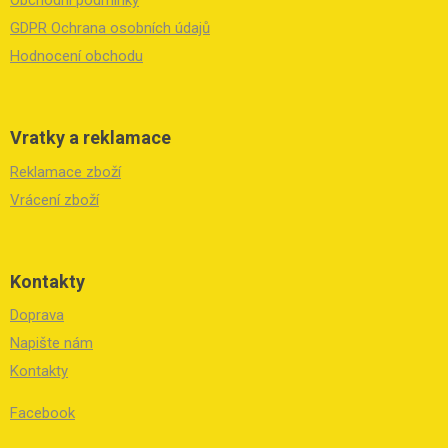
í
r
GDPR Ochrana osobních údajů
v
k
Hodnocení obchodu
y
v
ý
p
Vratky a reklamace
i
s
Reklamace zboží
u
Vrácení zboží
Kontakty
Doprava
Napište nám
Kontakty
Facebook