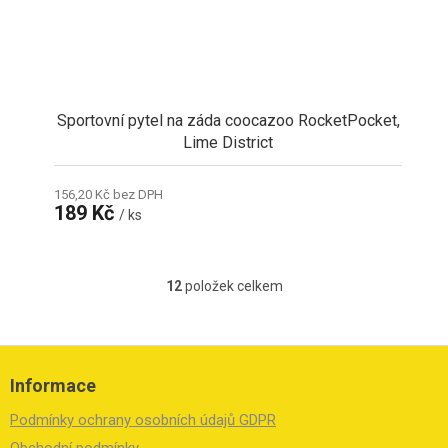
Sportovní pytel na záda coocazoo RocketPocket,
Lime District
156,20 Kč bez DPH
189 Kč
/ ks
12
položek celkem
O
v
l
á
Z
d
á
Informace
a
p
c
a
Podmínky ochrany osobních údajů GDPR
í
t
p
Obchodní podmínky