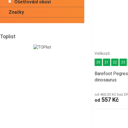
Ošetřování obuvi
Značky
Toplist
20
21
22
23
Barefoot Pegres
dinosaurus
od 460,33 Kč bez D
557 Kč
od