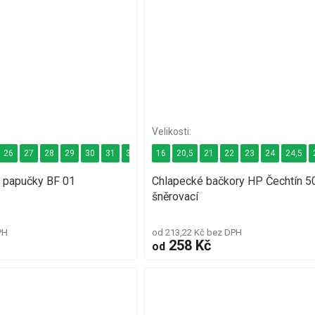
26
27
28
29
30
31
32
33
16
34
20,5
21
22
23
24
24,5
 papučky BF 01
Chlapecké bačkory HP Čechtín 5
šněrovací
PH
od 213,22 Kč bez DPH
258 Kč
od