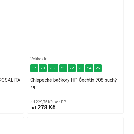
17
20
20,5
21
22
23
24
26
 ROSALITA
Chlapecké bačkory HP Čechtín 708 suchý
zip
od 229,75 Kč bez DPH
278 Kč
od