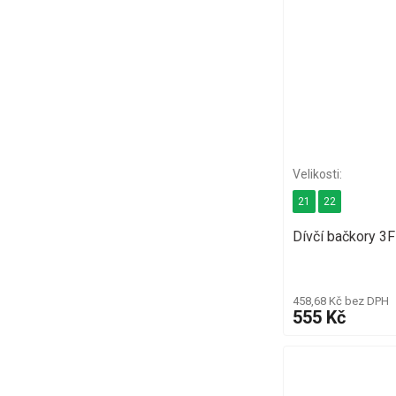
21
22
Dívčí bačkory 3F
458,68 Kč bez DPH
555 Kč