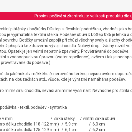
Prosím, pečlivě si zkontrolujte velikosti produktu d
tilní plátěnky / bačkůrky DDstep, s flexibilní podrážkou, vhodné i jako b
u je vyjímatelná textilní stélka.
Podešev obuvi D.D.Step 086 je lehká a o
povrchu. Botičky umožní zapojit při chůzi všechny svaly a šlachy chodid
čímž přispívá ke zdravému vývoji chodidla. Nulový drop -
žádný rozdíl ve
tou. Opatek je jen velmi nepatrně zpevněný. Provětrávané do podešve.
xtilní s vodoodpudivou úpravou (water repellence), ovšem i tak je nedo
 provětrávané do podešve.)
né do jakéhokoliv měkkého či nerovného terénu, nejsou ovšem doporuče
itách, na klouzačkách atd., všude, kde je výrazně namáhána podešev.
o mírně širší chodidla, nevadí ani mírně vyšší nárt. Nevhodné pro štíhlá 
 podšívka - textil, podešev - syntetika
stélky v mm: / šířka stélky / vnitřní šířka obuvi
é pro délku chodidla 118-122 mm) / 5,9 cm / 6,0 cm
é pro délku chodidla 125-129 mm) / 6,1 cm / 6,2 cm