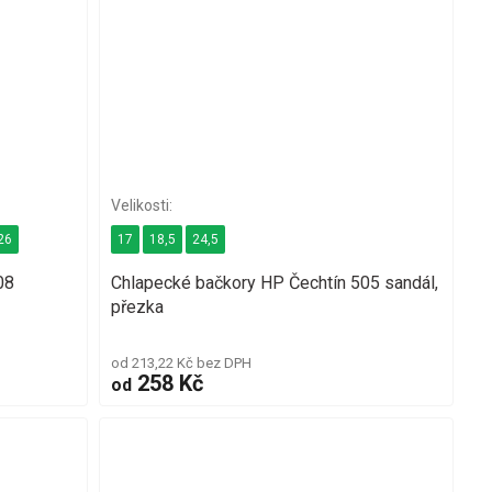
26
17
18,5
24,5
08
Chlapecké bačkory HP Čechtín 505 sandál,
přezka
od 213,22 Kč bez DPH
258 Kč
od