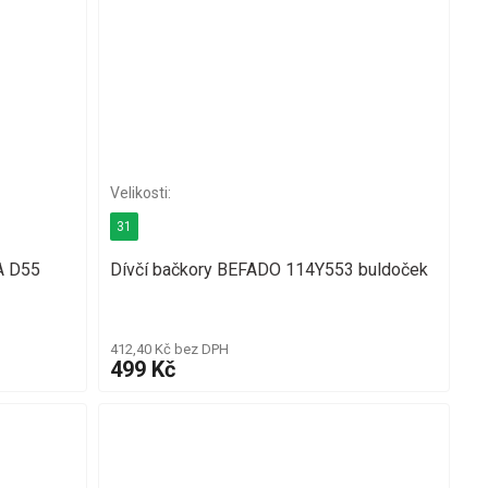
31
A D55
Dívčí bačkory BEFADO 114Y553 buldoček
412,40 Kč bez DPH
499 Kč