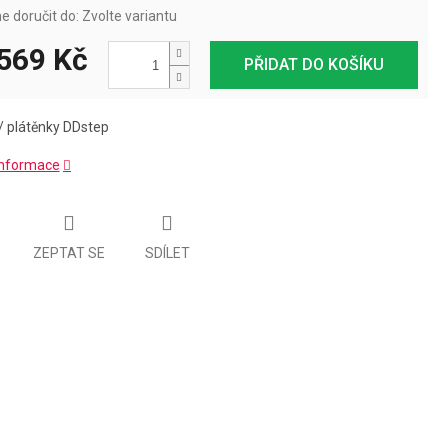
 doručit do:
Zvolte variantu
569 Kč
PŘIDAT DO KOŠÍKU
/ plátěnky DDstep
 informace
ZEPTAT SE
SDÍLET