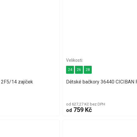
24
26
28
 2F5/14 zajíček
Dětské bačkory 36440 CICIBAN
od 627,27 Kč bez DPH
759 Kč
od