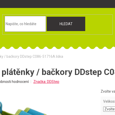
HLEDAT
ky / bačkory DDstep C086-51716A liška
 plátěnky / bačkory DDstep C
obnosti hodnocení
Značka:
DDStep
Zvolte v
Velikos