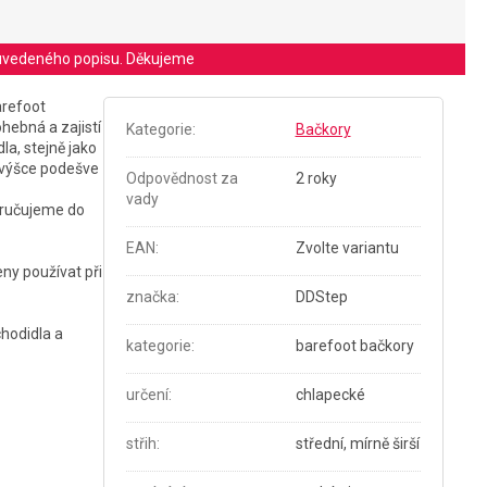
le uvedeného popisu. Děkujeme
arefoot
hebná a zajistí
Kategorie
:
Bačkory
la, stejně jako
 výšce podešve
Odpovědnost za
2 roky
vady
poručujeme do
EAN
:
Zvolte variantu
ny používat při
značka
:
DDStep
chodidla a
kategorie
:
barefoot bačkory
určení
:
chlapecké
střih
:
střední, mírně širší