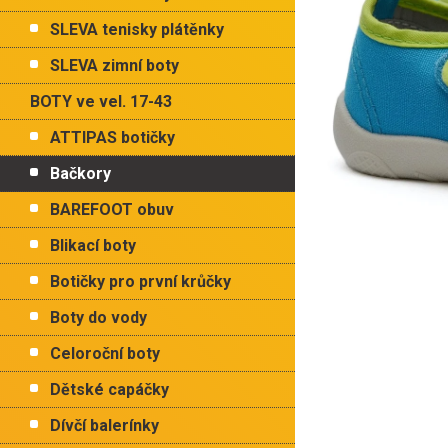
p
hvězdiček.
a
SLEVA tenisky plátěnky
n
e
SLEVA zimní boty
l
BOTY ve vel. 17-43
ATTIPAS botičky
Bačkory
BAREFOOT obuv
Blikací boty
Botičky pro první krůčky
Boty do vody
Celoroční boty
Dětské capáčky
Dívčí balerínky