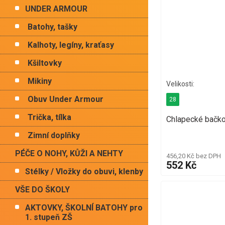
UNDER ARMOUR
Batohy, tašky
Kalhoty, legíny, kraťasy
Kšiltovky
Mikiny
Obuv Under Armour
28
Trička, tílka
Chlapecké bačk
Zimní doplňky
PÉČE O NOHY, KŮŽI A NEHTY
456,20 Kč bez DPH
552 Kč
Stélky / Vložky do obuvi, klenby
VŠE DO ŠKOLY
AKTOVKY, ŠKOLNÍ BATOHY pro
1. stupeň ZŠ