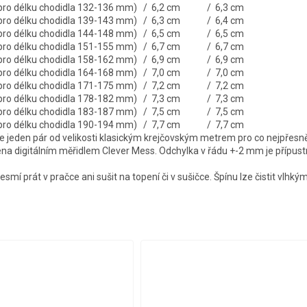
é pro délku chodidla 132-136 mm) / 6,2 cm / 6,3 cm
é pro délku chodidla 139-143 mm) / 6,3 cm / 6,4 cm
é pro délku chodidla 144-148 mm) / 6,5 cm / 6,5 cm
é pro délku chodidla 151-155 mm) / 6,7 cm / 6,7 cm
é pro délku chodidla 158-162 mm) / 6,9 cm / 6,9 cm
é pro délku chodidla 164-168 mm) / 7,0 cm / 7,0 cm
é pro délku chodidla 171-175 mm) / 7,2 cm / 7,2 cm
é pro délku chodidla 178-182 mm) / 7,3 cm / 7,3 cm
é pro délku chodidla 183-187 mm) / 7,5 cm / 7,5 cm
é pro délku chodidla 190-194 mm) / 7,7 cm / 7,7 cm
jeden pár od velikosti klasickým krejčovským metrem pro co nejpřesně
ena digitálním měřidlem Clever Mess. Odchylka v řádu +-2 mm je přípust
smí prát v pračce ani sušit na topení či v sušičce. Špínu lze čistit vlhký