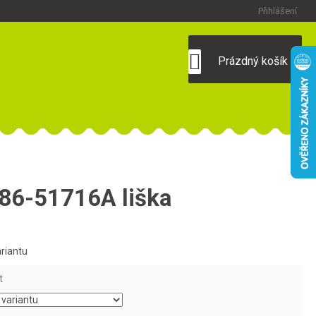
Přihlášení
NÁKUPNÍ
Prázdný košík
KOŠÍK
086-51716A liška
ariantu
t