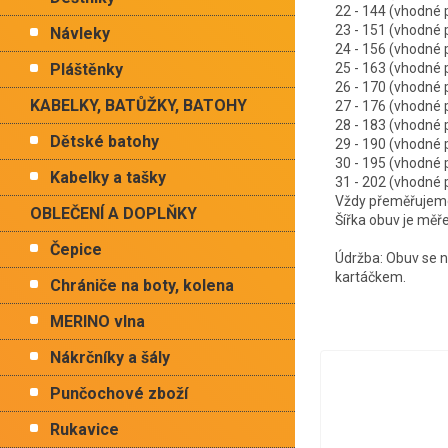
22 - 144 (vhodn
23 - 151 (vhodn
Návleky
24 - 156 (vhodn
Pláštěnky
25 - 163 (vhodn
26 - 170 (vhodn
KABELKY, BATŮŽKY, BATOHY
27 - 176 (vhodn
28 - 183 (vhodn
Dětské batohy
29 - 190 (vhodn
30 - 195 (vhodn
Kabelky a tašky
31 - 202 (vhodn
Vždy přeměřujeme 
OBLEČENÍ A DOPLŇKY
Šířka obuv je měř
Čepice
Údržba: Obuv se ne
kartáčkem.
Chrániče na boty, kolena
MERINO vlna
Nákrčníky a šály
Punčochové zboží
Rukavice