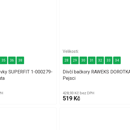
35
36
38
28
29
30
31
32
33
34
ůvky SUPERFIT 1-000279-
Dívčí bačkory RAWEKS DOROTK
uta
Pejsci
PH
428,93 Kč bez DPH
519 Kč