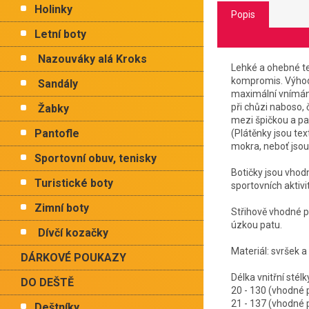
Holinky
Popis
Letní boty
Nazouváky alá Kroks
Lehké a ohebné tex
kompromis. Výhodo
Sandály
maximální vnímání 
při chůzi naboso, 
Žabky
mezi špičkou a pa
Pantofle
(Plátěnky jsou te
mokra, neboť jsou
Sportovní obuv, tenisky
Botičky jsou vhod
Turistické boty
sportovních aktiv
Zimní boty
Střihově vhodné pr
úzkou patu.
Dívčí kozačky
Materiál: svršek a
DÁRKOVÉ POUKAZY
Délka vnitřní 
DO DEŠTĚ
20 - 130 (vhodn
21 - 137 (vhodn
Deštníky