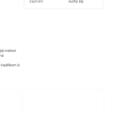
zapínání
:
suchý zip
jší měření.
ná.
m hadříkem či