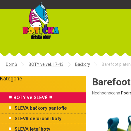
Přejít
na
obsah
Domů
BOTY ve vel. 17-43
Bačkory
Barefoot plátěn
P
Kategorie
o
Barefoot
Přeskočit
s
kategorie
t
Průměrné
Neohodnoceno
Podr
!!! BOTY ve SLEVĚ !!!
r
hodnocení
produktu
a
SLEVA bačkory pantofle
je
n
0,0
n
SLEVA celoroční boty
z
í
5
SLEVA letní boty