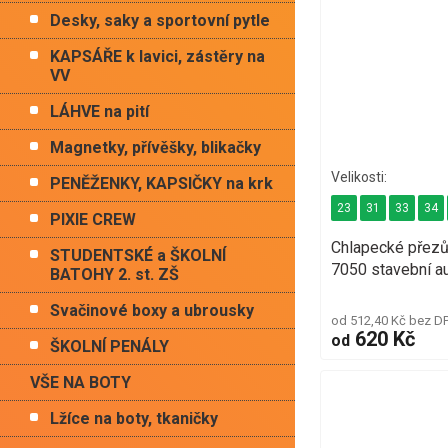
Desky, saky a sportovní pytle
KAPSÁŘE k lavici, zástěry na
VV
LÁHVE na pití
Magnetky, přívěšky, blikačky
PENĚŽENKY, KAPSIČKY na krk
23
31
33
34
PIXIE CREW
Chlapecké přez
STUDENTSKÉ a ŠKOLNÍ
7050 stavební a
BATOHY 2. st. ZŠ
Svačinové boxy a ubrousky
od 512,40 Kč bez D
620 Kč
od
ŠKOLNÍ PENÁLY
VŠE NA BOTY
Lžíce na boty, tkaničky