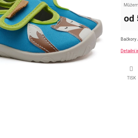
Můžeme
od
Měrná
cena:
Bačkory 
Detailní
TISK