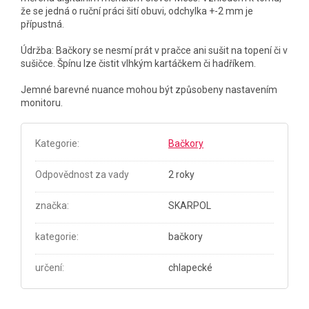
že se jedná o ruční práci šití obuvi, odchylka +-2 mm je
přípustná.
Údržba: Bačkory se nesmí prát v pračce ani sušit na topení či v
sušičce. Špínu lze čistit vlhkým kartáčkem či hadříkem.
Jemné barevné nuance mohou být způsobeny nastavením
monitoru.
Kategorie
:
Bačkory
Odpovědnost za vady
2 roky
značka
:
SKARPOL
kategorie
:
bačkory
určení
:
chlapecké