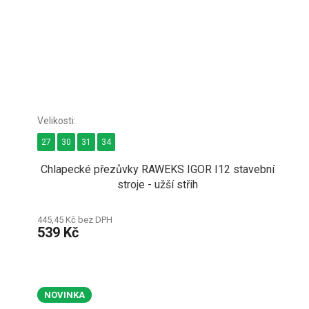
27
30
31
34
Chlapecké přezůvky RAWEKS IGOR I12 stavební
stroje - užší střih
445,45 Kč bez DPH
539 Kč
NOVINKA