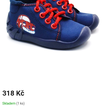
hvězdiček.
318 Kč
Měrná
Skladem
(1 ks)
cena: