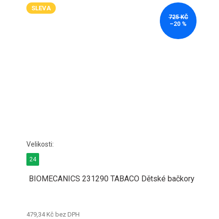
SLEVA
725 KČ
–20 %
24
BIOMECANICS 231290 TABACO Dětské bačkory
479,34 Kč bez DPH