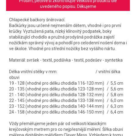
Prosím, pečlivě si zkontrolujte velikosti produktu dle
uvedeného popisu. Děkujeme
Chlapecké bačkory šněrovací.
Bačkůrky jsou určené nejmenším dětem, vhodné i pro první
krůčky. Vyztužená pata, nízký klínovitý podpatek, boky
stabilizující chodidlo a pružná prodyšná podrážka zajistí
nožičkám správný vývoj a pohodlí pro celodenní nošení doma i
ve školce. Vhodné pro střední nožičky bez vyššího nártu.
Materiál: svršek - textil, podšívka - textil, podešev - syntetika
Délka vnitřní stélky v mm: / vnitřní šířka
obuvi
19 - 128 (vhodné pro délku chodidla 116-120 mm) / 5,5 cm
20 - 135 (vhodné pro délku chodidla 123-128 mm) / 5,6 cm
21 - 140 (vhodné pro délku chodidla 128-132 mm) / 5,8 cm
22 - 145 (vhodné pro délku chodidla 133-138 mm) / 6,0 cm
23 - 152 (vhodné pro délku chodidla 140-144 mm) / 6,3 cm
24 - 158 (vhodné pro délku chodidla 146-150 mm) / 6,4 cm
Vždy přeměřujeme jeden pár od velikosti klasickým
krejčovským metrem pro co nejpřesnější měření. Šířka obuvi
měřena digitálním měřidlem Clever Mess. Vzhledem k tomu,