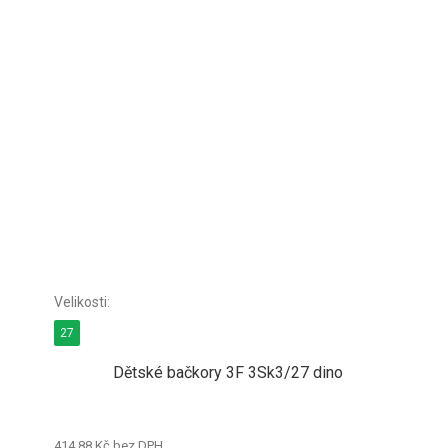
27
Dětské bačkory 3F 3Sk3/27 dino
414,88 Kč bez DPH