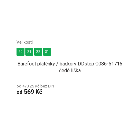
20
21
22
31
Barefoot plátěnky / bačkory DDstep C086-51716
šedé liška
od 470,25 Kč bez DPH
569 Kč
od