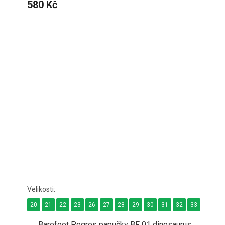
580 Kč
20
21
22
23
26
27
28
29
30
31
32
33
34
Barefoot Pegres papučky BF 01 dinosaurus