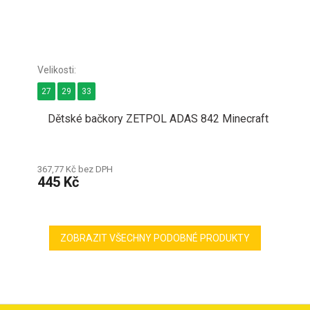
27
29
33
Dětské bačkory ZETPOL ADAS 842 Minecraft
367,77 Kč bez DPH
445 Kč
ZOBRAZIT VŠECHNY PODOBNÉ PRODUKTY
Z