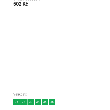
502 Kč
26
28
32
34
35
36