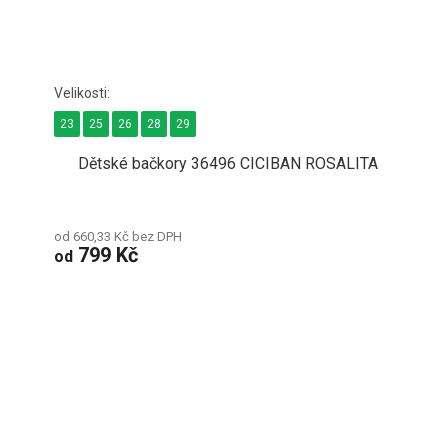
23
25
26
28
29
Dětské bačkory 36496 CICIBAN ROSALITA
od 660,33 Kč bez DPH
799 Kč
od