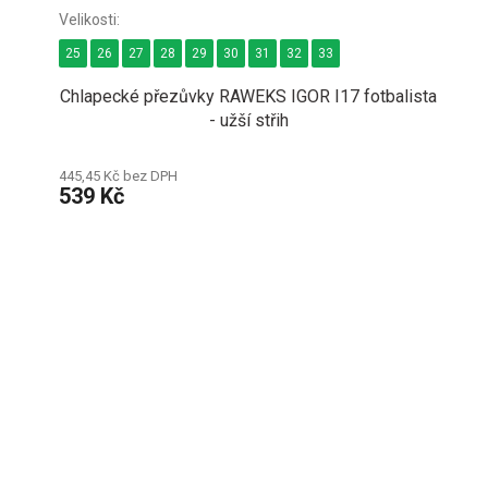
25
26
27
28
29
30
31
32
33
Chlapecké přezůvky RAWEKS IGOR I17 fotbalista
- užší střih
445,45 Kč bez DPH
539 Kč