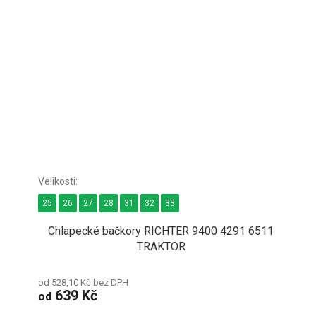
25
26
27
28
31
32
33
Chlapecké bačkory RICHTER 9400 4291 6511
TRAKTOR
od 528,10 Kč bez DPH
639 Kč
od