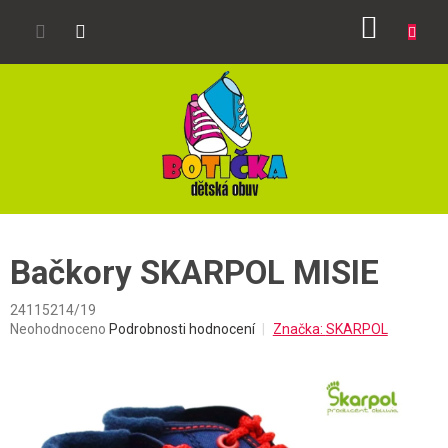
Přejít
NÁKUP
na
obsah
KOŠÍK
Bačkory SKARPOL MISIE
24115214/19
Průměrné
Neohodnoceno
Podrobnosti hodnocení
Značka:
SKARPOL
hodnocení
produktu
je
0,0
z
5