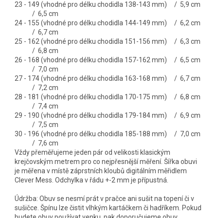
23 - 149 (vhodné pro délku chodidla 138-143 mm) / 5,9 cm
/ 6,5 cm
24 - 155 (vhodné pro délku chodidla 144-149 mm) / 6,2 cm
/ 6,7 cm
25 - 162 (vhodné pro délku chodidla 151-156 mm) / 6,3 cm
/ 6,8 cm
26 - 168 (vhodné pro délku chodidla 157-162 mm) / 6,5 cm
/ 7,0 cm
27 - 174 (vhodné pro délku chodidla 163-168 mm) / 6,7 cm
/ 7,2 cm
28 - 181 (vhodné pro délku chodidla 170-175 mm) / 6,8 cm
/ 7,4 cm
29 - 190 (vhodné pro délku chodidla 179-184 mm) / 6,9 cm
/ 7,5 cm
30 - 196 (vhodné pro délku chodidla 185-188 mm) / 7,0 cm
/ 7,6 cm
Vždy přeměřujeme jeden pár od velikosti klasickým
krejčovským metrem pro co nejpřesnější měření. Šířka obuvi
je měřena v místě záprstních kloubů digitálním měřidlem
Clever Mess. Odchylka v řádu +-2 mm je přípustná.
Údržba: Obuv se nesmí prát v pračce ani sušit na topení či v
sušičce. Špínu lze čistit vlhkým kartáčkem či hadříkem. Pokud
budete obuv používat venku, pak doporučujeme obuv