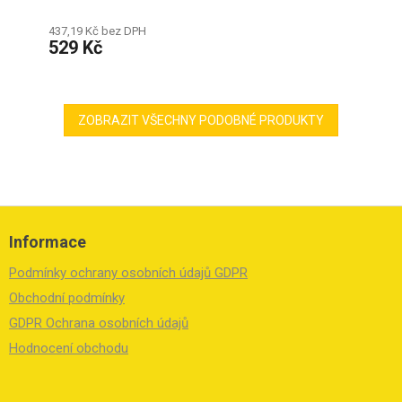
437,19 Kč bez DPH
529 Kč
ZOBRAZIT VŠECHNY PODOBNÉ PRODUKTY
Z
á
Informace
p
a
Podmínky ochrany osobních údajů GDPR
t
í
Obchodní podmínky
GDPR Ochrana osobních údajů
Hodnocení obchodu