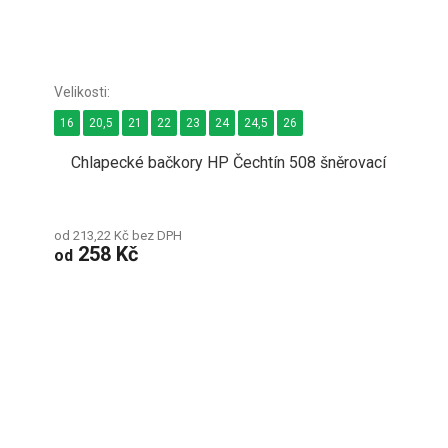
16
20,5
21
22
23
24
24,5
26
Chlapecké bačkory HP Čechtín 508 šněrovací
od 213,22 Kč bez DPH
258 Kč
od