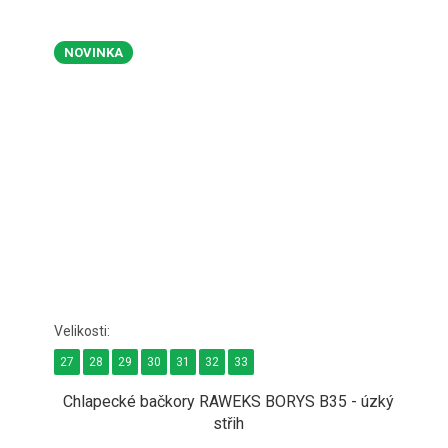
NOVINKA
27
28
29
30
31
32
33
Chlapecké bačkory RAWEKS BORYS B35 - úzký
střih