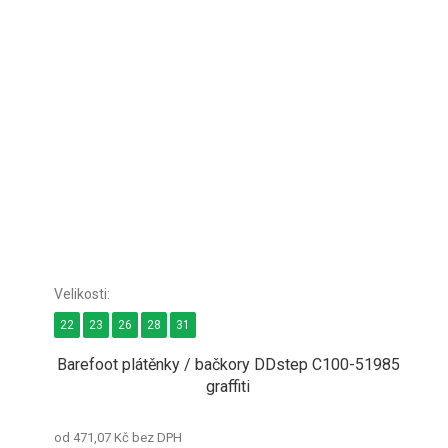
22
23
26
28
31
Barefoot plátěnky / bačkory DDstep C100-51985
graffiti
od 471,07 Kč bez DPH