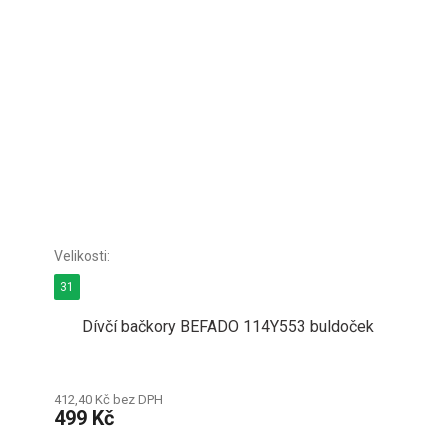
31
Dívčí bačkory BEFADO 114Y553 buldoček
412,40 Kč bez DPH
499 Kč