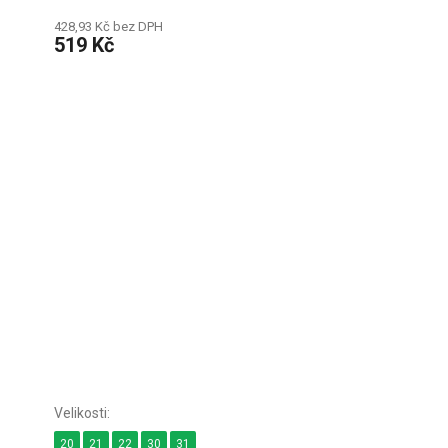
428,93 Kč bez DPH
519 Kč
20
21
22
30
31