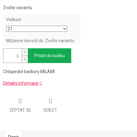
Měrná
Zvolte variantu
cena:
Velikost
Můžeme doručit do:
Zvolte variantu
Přidat do košíku
Chlapecké bačkory MILAMI
Detailní informace
ZEPTAT SE
SDÍLET
Popis