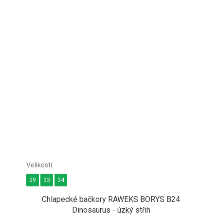
29
33
34
Chlapecké bačkory RAWEKS BORYS B24
Dinosaurus - úzký střih