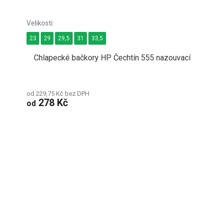
23
29
29,5
31
33,5
Chlapecké bačkory HP Čechtín 555 nazouvací
od 229,75 Kč bez DPH
278 Kč
od