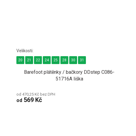
20
21
22
24
25
28
30
31
Barefoot plátěnky / bačkory DDstep C086-
51716A liška
od 470,25 Kč bez DPH
569 Kč
od