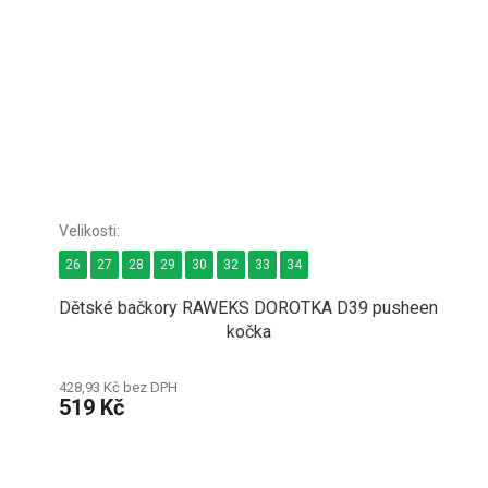
26
27
28
29
30
32
33
34
Dětské bačkory RAWEKS DOROTKA D39 pusheen
kočka
428,93 Kč bez DPH
519 Kč