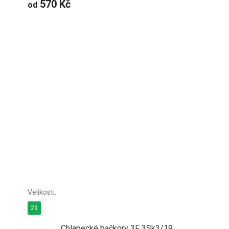
570 Kč
od
29
Chlapecké bačkory 3F 3Sk3/19