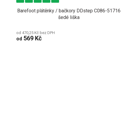
Barefoot plátěnky / bačkory DDstep C086-51716
šedé liška
od 470,25 Kč bez DPH
569 Kč
od