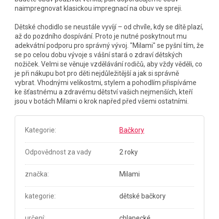
naimpregnovat klasickou impregnací na obuv ve spreji.
Dětské chodidlo se neustále vyvíjí – od chvíle, kdy se dítě plazí,
až do pozdního dospívání.
Proto je nutné poskytnout mu
adekvátní podporu pro správný vývoj.
"Milami" se pyšní tím, že
se po celou dobu vývoje s vášní stará o zdraví dětských
nožiček.
Velmi se věnuje vzdělávání rodičů, aby vždy věděli, co
je při nákupu bot pro děti nejdůležitější a jak si správně
vybrat.
Vhodnými velikostmi, stylem a pohodlím přispíváme
ke šťastnému a zdravému dětství vašich nejmenších, kteří
jsou v botách Milami o krok napřed před všemi ostatními.
Kategorie
:
Bačkory
Odpovědnost za vady
2 roky
značka
:
Milami
kategorie
:
dětské bačkory
určení
:
chlapecké