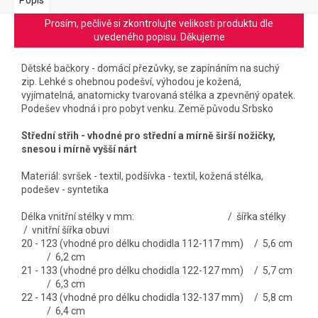
Prosím, pečlivě si zkontrolujte velikosti produktu dle
uvedeného popisu. Děkujeme
Dětské bačkory - domácí přezůvky, se zapínáním na suchý
zip. Lehké s ohebnou podešví, výhodou je kožená,
vyjímatelná, anatomicky tvarovaná stélka a zpevněný opatek.
Podešev vhodná i pro pobyt venku. Země původu Srbsko
Střední střih - vhodné pro střední a mírně širší nožičky,
snesou i mírně vyšší nárt
Materiál: svršek - textil, podšívka - textil, kožená stélka,
podešev - syntetika
Délka vnitřní stélky v mm: / šířka stélky
/ vnitřní šířka obuvi
20 - 123 (vhodné pro délku chodidla 112-117 mm) / 5,6 cm
/ 6,2 cm
21 - 133 (vhodné pro délku chodidla 122-127 mm) / 5,7 cm
/ 6,3 cm
22 - 143 (vhodné pro délku chodidla 132-137 mm) / 5,8 cm
/ 6,4 cm