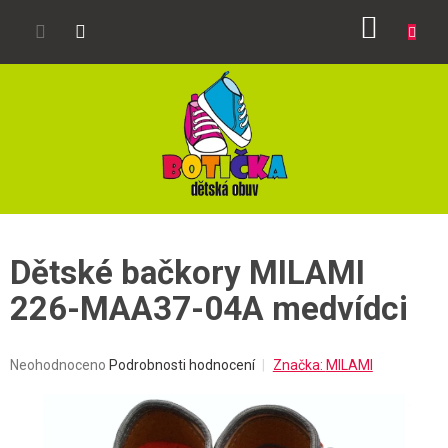
Přejít
NÁKUP
na
obsah
KOŠÍK
Dětské bačkory MILAMI
226-MAA37-04A medvídci
Průměrné
Neohodnoceno
Podrobnosti hodnocení
Značka:
MILAMI
hodnocení
produktu
je
0,0