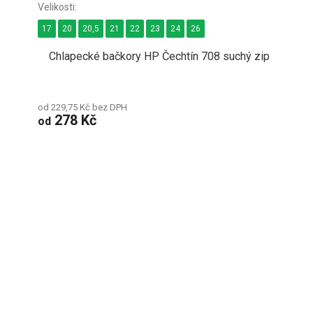
17
20
20,5
21
22
23
24
26
Chlapecké bačkory HP Čechtín 708 suchý zip
od 229,75 Kč bez DPH
278 Kč
od