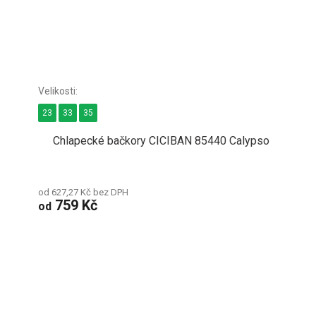
23
33
35
Chlapecké bačkory CICIBAN 85440 Calypso
od 627,27 Kč bez DPH
759 Kč
od