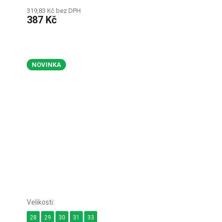
319,83 Kč bez DPH
387 Kč
NOVINKA
28
29
30
31
33