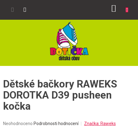
Přejít
NÁKUP
na
obsah
KOŠÍK
Dětské bačkory RAWEKS
DOROTKA D39 pusheen
kočka
Průměrné
Neohodnoceno
Podrobnosti hodnocení
Značka:
Raweks
hodnocení
produktu