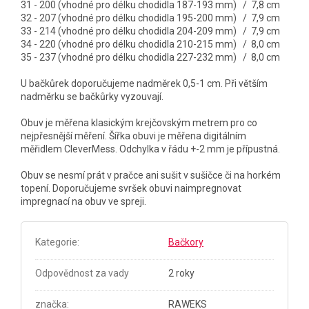
31 - 200 (vhodné pro délku chodidla 187-193 mm) / 7,8 cm
32 - 207 (vhodné pro délku chodidla 195-200 mm) / 7,9 cm
33 - 214 (vhodné pro délku chodidla 204-209 mm) / 7,9 cm
34 - 220 (vhodné pro délku chodidla 210-215 mm) / 8,0 cm
35 - 237 (vhodné pro délku chodidla 227-232 mm) / 8,0 cm
U bačkůrek doporučujeme nadměrek 0,5-1 cm. Při větším
nadměrku se bačkůrky vyzouvají.
Obuv je měřena klasickým krejčovským metrem pro co
nejpřesnější měření. Šířka obuvi je měřena digitálním
měřidlem CleverMess. Odchylka v řádu +-2 mm je přípustná.
Obuv se nesmí prát v pračce ani sušit v sušičce či na horkém
topení. Doporučujeme svršek obuvi naimpregnovat
impregnací na obuv ve spreji.
Kategorie
:
Bačkory
Odpovědnost za vady
2 roky
značka
:
RAWEKS