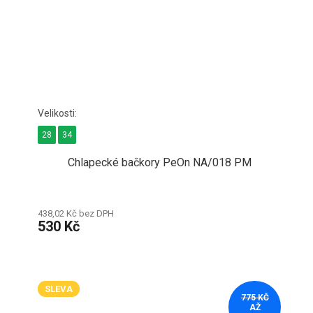
28
34
Chlapecké bačkory PeOn NA/018 PM
438,02 Kč bez DPH
530 Kč
SLEVA
775 KČ
AŽ