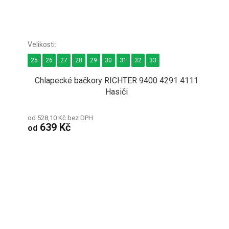
25
26
27
28
29
30
31
32
33
Chlapecké bačkory RICHTER 9400 4291 4111
Hasiči
od 528,10 Kč bez DPH
639 Kč
od