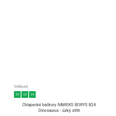
29
33
34
Chlapecké bačkory RAWEKS BORYS B24
Dinosaurus - úzký střih