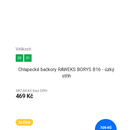
30
31
Chlapecké bačkory RAWEKS BORYS B16 - úzký
střih
387,60 Kč bez DPH
469 Kč
SLEVA
725 KČ