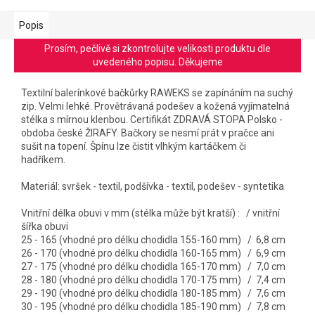
Popis
Prosím, pečlivě si zkontrolujte velikosti produktu dle
uvedeného popisu. Děkujeme
Textilní balerínkové bačkůrky RAWEKS se zapínáním na suchý
zip. Velmi lehké. Provětrávaná podešev a kožená vyjímatelná
stélka s mírnou klenbou. Certifikát ZDRAVÁ STOPA Polsko -
obdoba české ŽIRAFY. Bačkory se nesmí prát v pračce ani
sušit na topení. Špínu lze čistit vlhkým kartáčkem či
hadříkem.
Materiál: svršek - textil, podšívka - textil, podešev - syntetika
Vnitřní délka obuvi v mm (stélka může být kratší) : / vnitřní
šířka obuvi
25 - 165 (vhodné pro délku chodidla 155-160 mm) / 6,8 cm
26 - 170 (vhodné pro délku chodidla 160-165 mm) / 6,9 cm
27 - 175 (vhodné pro délku chodidla 165-170 mm) / 7,0 cm
28 - 180 (vhodné pro délku chodidla 170-175 mm) / 7,4 cm
29 - 190 (vhodné pro délku chodidla 180-185 mm) / 7,6 cm
30 - 195 (vhodné pro délku chodidla 185-190 mm) / 7,8 cm