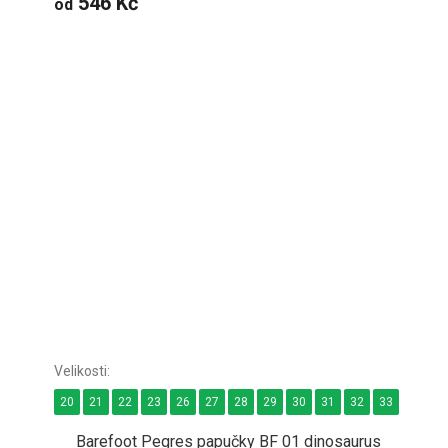
546 Kč
od
20
21
22
23
26
27
28
29
30
31
32
33
34
Barefoot Pegres papučky BF 01 dinosaurus