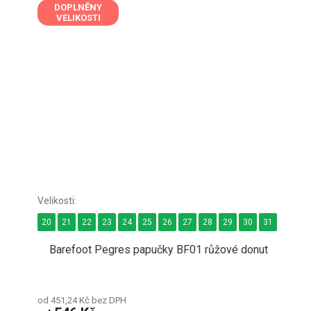
DOPLNĚNY
VELIKOSTI
20
21
22
23
24
25
26
27
28
29
30
31
32
3
Barefoot Pegres papučky BF01 růžové donut
od 451,24 Kč bez DPH