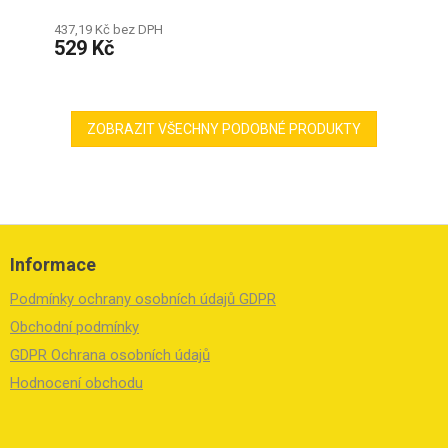
437,19 Kč bez DPH
529 Kč
ZOBRAZIT VŠECHNY PODOBNÉ PRODUKTY
Z
á
Informace
p
a
Podmínky ochrany osobních údajů GDPR
t
í
Obchodní podmínky
GDPR Ochrana osobních údajů
Hodnocení obchodu