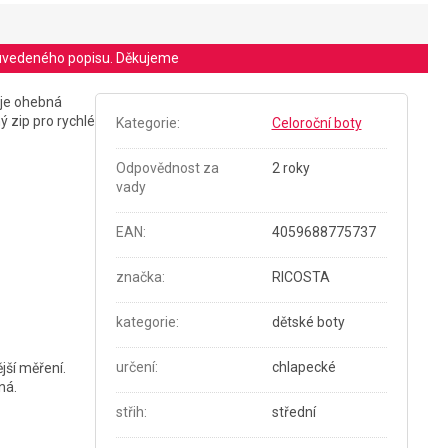
le uvedeného popisu. Děkujeme
je ohebná
 zip pro rychlé
Kategorie
:
Celoroční boty
Odpovědnost za
2 roky
vady
EAN
:
4059688775737
značka
:
RICOSTA
kategorie
:
dětské boty
určení
:
chlapecké
jší měření.
ná.
střih
:
střední