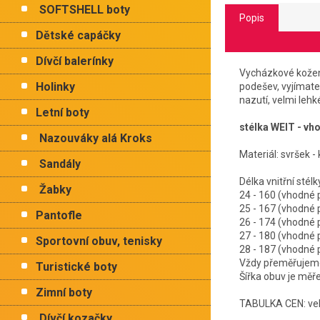
SOFTSHELL boty
Popis
Dětské capáčky
Dívčí balerínky
Vycházkové kožen
Holinky
podešev, vyjímate
nazutí, velmi lehk
Letní boty
stélka WEIT - vh
Nazouváky alá Kroks
Materiál: svršek - 
Sandály
Délka vnitřní
Žabky
24 - 160 (vhodn
25 - 167 (vhodn
Pantofle
26 - 174 (vhodn
27 - 180 (vhodn
Sportovní obuv, tenisky
28 - 187 (vhodn
Vždy přeměřujeme 
Turistické boty
Šířka obuv je měř
Zimní boty
TABULKA CEN: vel
Dívčí kozačky