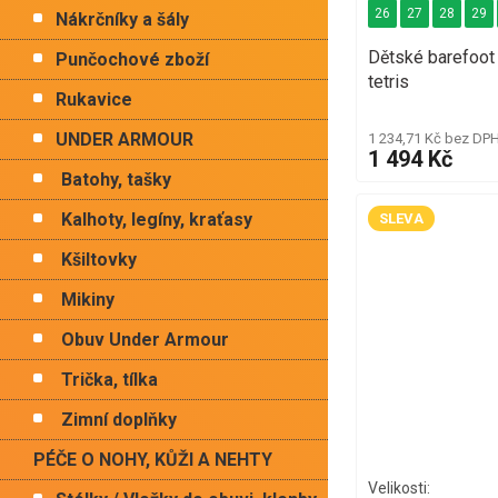
26
27
28
29
Nákrčníky a šály
Dětské barefoo
Punčochové zboží
tetris
Rukavice
UNDER ARMOUR
1 234,71 Kč bez DP
1 494 Kč
Batohy, tašky
Kalhoty, legíny, kraťasy
SLEVA
Kšiltovky
Mikiny
Obuv Under Armour
Trička, tílka
Zimní doplňky
PÉČE O NOHY, KŮŽI A NEHTY