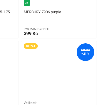
35
85-175
MERCURY 7906 purple
329,75 Kč bez DPH
399 Kč
SLEVA
635 KČ
–21 %