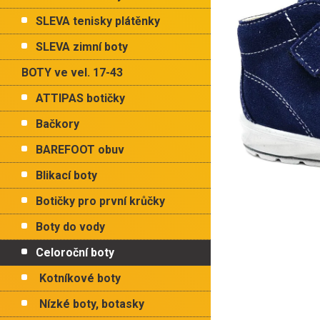
p
a
SLEVA tenisky plátěnky
n
e
SLEVA zimní boty
l
BOTY ve vel. 17-43
ATTIPAS botičky
Bačkory
BAREFOOT obuv
Blikací boty
Botičky pro první krůčky
Boty do vody
Celoroční boty
Kotníkové boty
Nízké boty, botasky