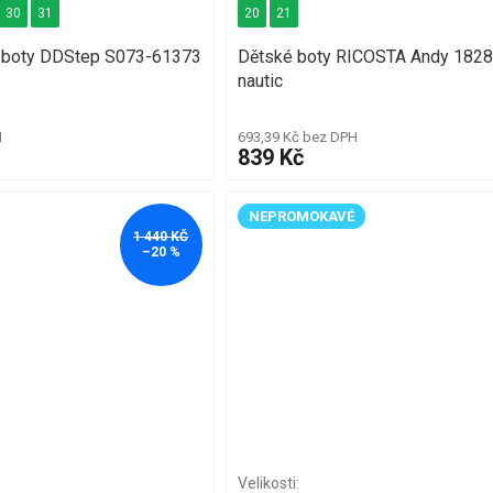
30
31
20
21
t boty DDStep S073-61373
Dětské boty RICOSTA Andy 182
nautic
H
693,39 Kč bez DPH
839 Kč
NEPROMOKAVÉ
1 440 KČ
–20 %