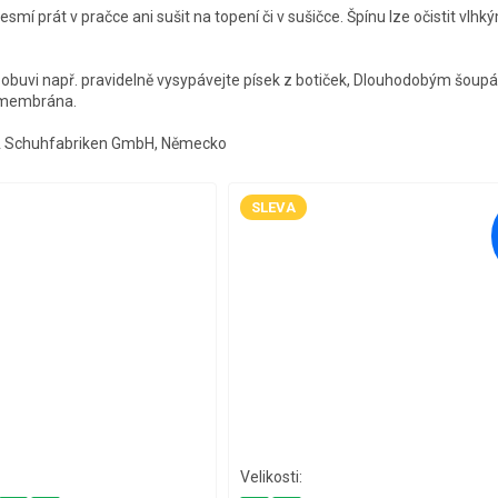
smí prát v pračce ani sušit na topení či v sušičce. Špínu lze očistit vlh
ek obuvi např. pravidelně vysypávejte písek z botiček, Dlouhodobým šoup
t membrána.
A Schuhfabriken GmbH, Německo
SLEVA