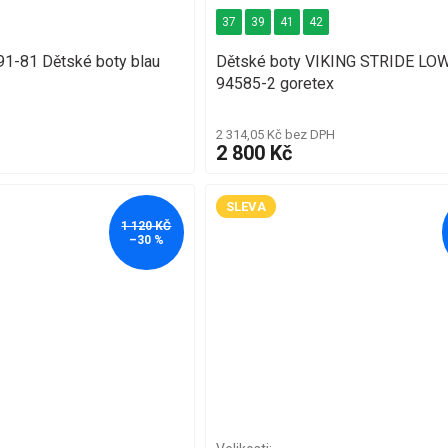
37
39
41
42
1-81 Dětské boty blau
Dětské boty VIKING STRIDE LOW
94585-2 goretex
2 314,05 Kč bez DPH
2 800 Kč
SLEVA
1 120 KČ
–30 %