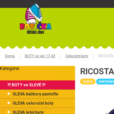
Přejít
na
obsah
Domů
BOTY ve vel. 17-43
Celoroční boty
RICOSTA
P
Kategorie
o
RICOSTA
Přeskočit
s
kategorie
t
SLEVA
NEPROM
!!! BOTY ve SLEVĚ !!!
r
a
SLEVA bačkory pantofle
n
n
SLEVA celoroční boty
í
SLEVA letní boty