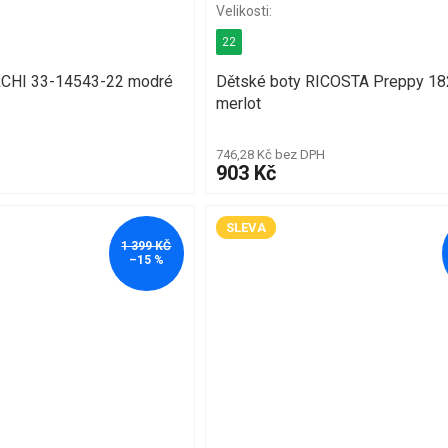
22
RCHI 33-14543-22 modré
Dětské boty RICOSTA Preppy 1
merlot
746,28 Kč bez DPH
903 Kč
SLEVA
1 399 KČ
–15 %