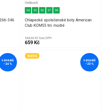
34
35
36
37
38
8266-346
Chlapecké společenské boty American
Club KOM55 tm. modré
544,63 Kč bez DPH
659 Kč
SLEVA
1 019 KČ
1 212 KČ
–24 %
–20 %