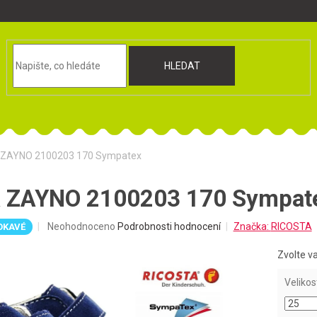
HLEDAT
 ZAYNO 2100203 170 Sympatex
 ZAYNO 2100203 170 Sympat
Průměrné
Neohodnoceno
Podrobnosti hodnocení
Značka:
RICOSTA
OKAVÉ
hodnocení
produktu
Zvolte v
je
0,0
Velikos
z
5