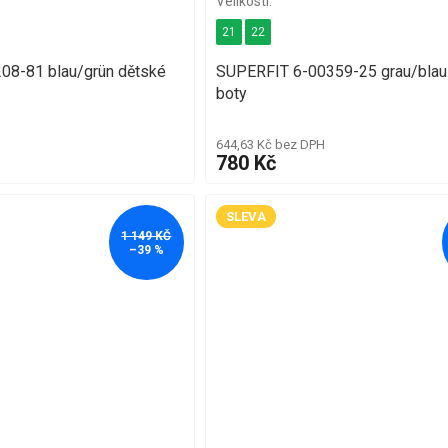
21
22
08-81 blau/grün dětské
SUPERFIT 6-00359-25 grau/blau
boty
644,63 Kč bez DPH
780 Kč
SLEVA
1 149 KČ
–39 %