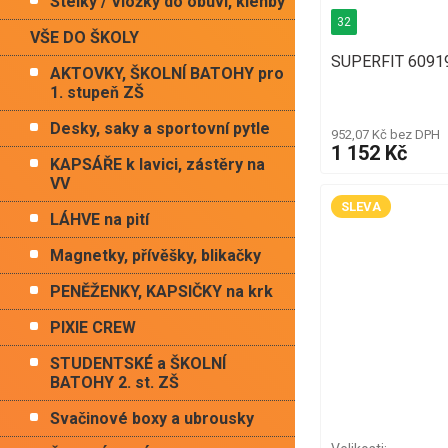
Stélky / Vložky do obuvi, klenby
32
VŠE DO ŠKOLY
SUPERFIT 60919
AKTOVKY, ŠKOLNÍ BATOHY pro
1. stupeň ZŠ
Desky, saky a sportovní pytle
952,07 Kč bez DPH
1 152 Kč
KAPSÁŘE k lavici, zástěry na
VV
SLEVA
LÁHVE na pití
Magnetky, přívěšky, blikačky
PENĚŽENKY, KAPSIČKY na krk
PIXIE CREW
STUDENTSKÉ a ŠKOLNÍ
BATOHY 2. st. ZŠ
Svačinové boxy a ubrousky