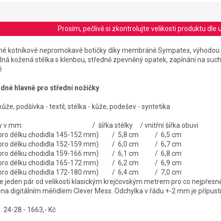
Prosím, pečlivě si zkontrolujte velikosti produktu d
é kotníkové nepromokavé botičky díky membráně Sympatex, výhodou 
lná kožená stélka s klenbou, středně zpevněný opatek, zapínání na suchý
é
odné hlavně pro střední nožičky
kůže, podšívka - textil, stélka - kůže, podešev - syntetika
 stélky v mm: / šířka stélky / vnitřní šířka obuvi
é pro délku chodidla 145-152 mm) / 5,8 cm / 6,5 cm
é pro délku chodidla 152-159 mm) / 6,0 cm / 6,7 cm
é pro délku chodidla 159-166 mm) / 6,1 cm / 6,8 cm
é pro délku chodidla 165-172 mm) / 6,2 cm / 6,9 cm
é pro délku chodidla 172-180 mm) / 6,4 cm / 7,0 cm
jeden pár od velikosti klasickým krejčovským metrem pro co nejpřesně
ena digitálním měřidlem Clever Mess. Odchylka v řádu +-2 mm je přípust
. 24-28 - 1663,- Kč