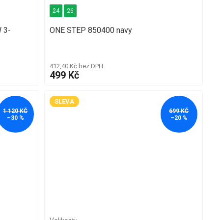
24
26
 3-
ONE STEP 850400 navy
412,40 Kč bez DPH
499 Kč
SLEVA
1 120 KČ
699 KČ
–30 %
–20 %