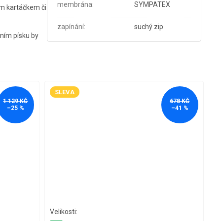
membrána
:
SYMPATEX
kým kartáčkem či
zapínání
:
suchý zip
áním písku by
SLEVA
1 129 KČ
678 KČ
–25 %
–41 %