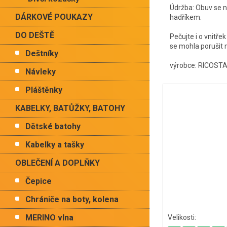
Údržba: Obuv se ne
DÁRKOVÉ POUKAZY
hadříkem.
DO DEŠTĚ
Pečujte i o vnitř
se mohla poruši
Deštníky
výrobce: RICOST
Návleky
Pláštěnky
KABELKY, BATŮŽKY, BATOHY
Dětské batohy
Kabelky a tašky
OBLEČENÍ A DOPLŇKY
Čepice
Chrániče na boty, kolena
MERINO vlna