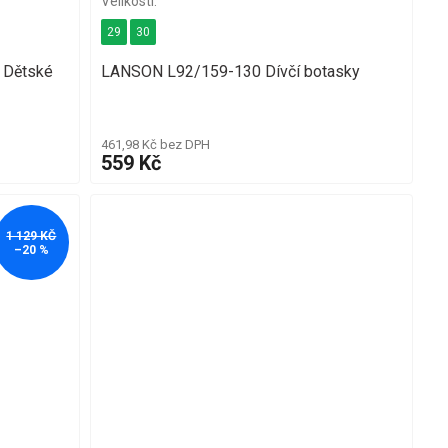
29
30
 Dětské
LANSON L92/159-130 Dívčí botasky
461,98 Kč bez DPH
559 Kč
1 129 KČ
–20 %