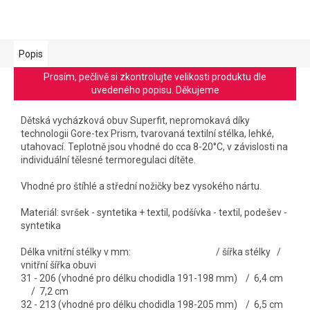
Popis
Prosím, pečlivě si zkontrolujte velikosti produktu dle
uvedeného popisu. Děkujeme
Dětská vycházková obuv Superfit, nepromokavá díky
technologii Gore-tex Prism
, tvarovaná textilní stélka, lehké,
utahovací.
Teplotně jsou vhodné do cca 8-20°C, v závislosti na
individuální tělesné termoregulaci dítěte.
Vhodné pro štíhlé a střední nožičky bez vysokého nártu.
Materiál: svršek - syntetika + textil, podšívka - textil, podešev -
syntetika
Délka vnitřní stélky v mm: / šířka stélky /
vnitřní šířka obuvi
31 - 206 (vhodné pro délku chodidla 191-198 mm) / 6,4 cm
/ 7,2 cm
32 - 213 (vhodné pro délku chodidla 198-205 mm) / 6,5 cm