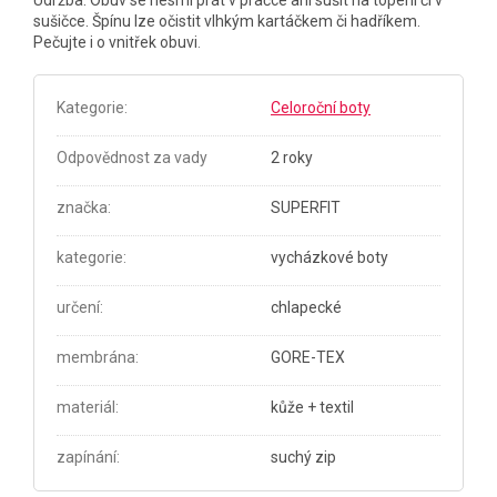
sušičce. Špínu lze očistit vlhkým kartáčkem či hadříkem.
Pečujte i o vnitřek obuvi
.
Kategorie
:
Celoroční boty
Odpovědnost za vady
2 roky
značka
:
SUPERFIT
kategorie
:
vycházkové boty
určení
:
chlapecké
membrána
:
GORE-TEX
materiál
:
kůže + textil
zapínání
:
suchý zip