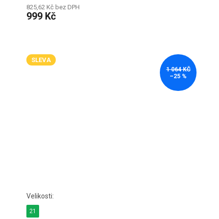
825,62 Kč bez DPH
999 Kč
SLEVA
1 064 KČ
–25 %
21