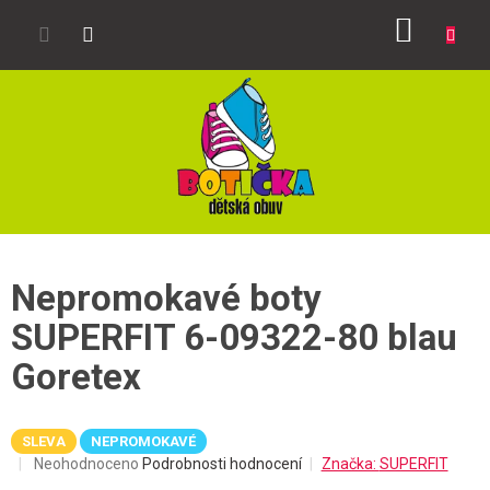
Přejít
NÁKUP
na
obsah
KOŠÍK
Nepromokavé boty
SUPERFIT 6-09322-80 blau
Goretex
SLEVA
NEPROMOKAVÉ
Průměrné
Neohodnoceno
Podrobnosti hodnocení
Značka:
SUPERFIT
hodnocení