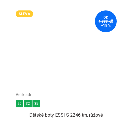
SLEVA
OD
1 383 KČ
–15 %
26
32
35
Dětské boty ESSI S 2246 tm. růžové