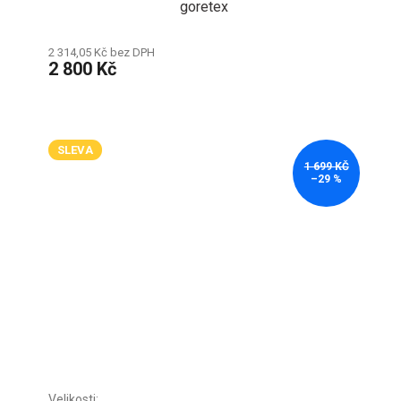
goretex
2 314,05 Kč bez DPH
2 800 Kč
SLEVA
1 699 KČ
–29 %