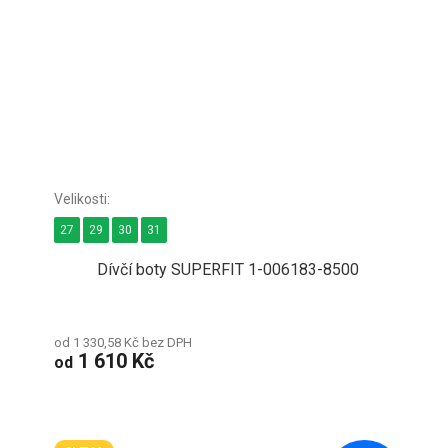
27
29
30
31
Dívčí boty SUPERFIT 1-006183-8500
od 1 330,58 Kč bez DPH
1 610 Kč
od