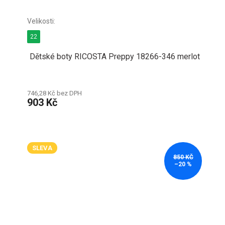
22
Dětské boty RICOSTA Preppy 18266-346 merlot
746,28 Kč bez DPH
903 Kč
SLEVA
850 KČ
–20 %