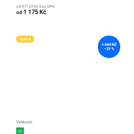
od 971,07 Kč bez DPH
1 175 Kč
od
SLEVA
1 540 KČ
–29 %
35