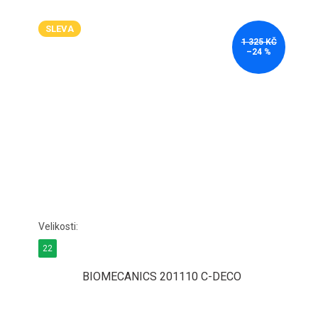
SLEVA
1 325 KČ
–24 %
22
BIOMECANICS 201110 C-DECO