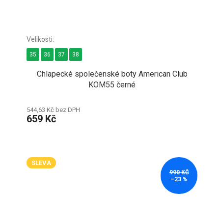
35
36
37
38
Chlapecké společenské boty American Club
KOM55 černé
544,63 Kč bez DPH
659 Kč
SLEVA
990 KČ
–23 %