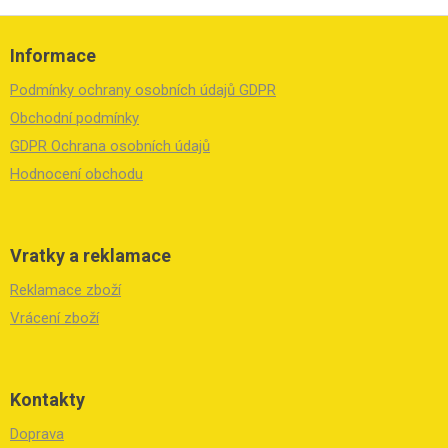
Z
á
Informace
p
a
Podmínky ochrany osobních údajů GDPR
t
í
Obchodní podmínky
GDPR Ochrana osobních údajů
Hodnocení obchodu
Vratky a reklamace
Reklamace zboží
Vrácení zboží
Kontakty
Doprava