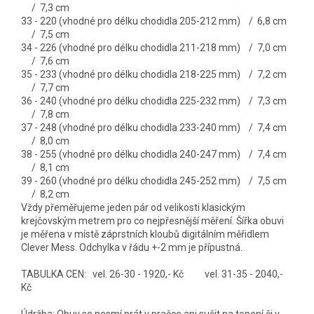
/ 7,3 cm
33 - 220 (vhodné pro délku chodidla 205-212 mm) / 6,8 cm
/ 7,5 cm
34 - 226 (vhodné pro délku chodidla 211-218 mm) / 7,0 cm
/ 7,6 cm
35 - 233 (vhodné pro délku chodidla 218-225 mm) / 7,2 cm
/ 7,7 cm
36 - 240 (vhodné pro délku chodidla 225-232 mm) / 7,3 cm
/ 7,8 cm
37 - 248 (vhodné pro délku chodidla 233-240 mm) / 7,4 cm
/ 8,0 cm
38 - 255 (vhodné pro délku chodidla 240-247 mm) / 7,4 cm
/ 8,1 cm
39 - 260 (vhodné pro délku chodidla 245-252 mm)
/ 7,5 cm
/ 8,2 cm
Vždy přeměřujeme jeden pár od velikosti klasickým
krejčovským metrem pro co nejpřesnější měření. Šířka obuvi
je měřena v místě záprstních kloubů digitálním měřidlem
Clever Mess. Odchylka v řádu +-2 mm je přípustná.
TABULKA CEN: vel. 26-30 - 1920,- Kč vel. 31-35 - 2040,-
Kč
Údržba: Obuv se nesmí prát v pračce ani sušit na topení či v