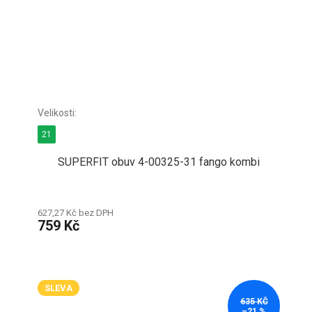
21
SUPERFIT obuv 4-00325-31 fango kombi
627,27 Kč bez DPH
759 Kč
SLEVA
635 KČ
–21 %