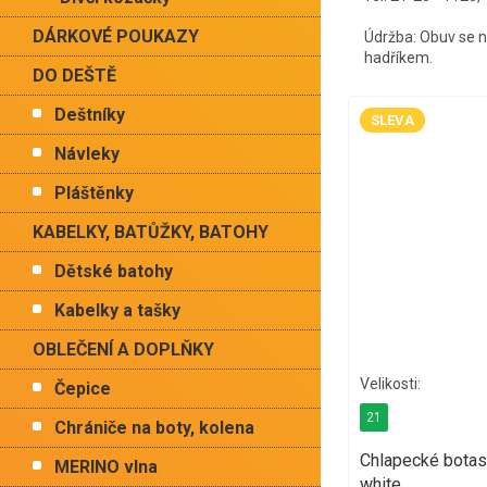
DÁRKOVÉ POUKAZY
Údržba: Obuv se ne
hadříkem.
DO DEŠTĚ
Deštníky
SLEVA
Návleky
Pláštěnky
KABELKY, BATŮŽKY, BATOHY
Dětské batohy
Kabelky a tašky
OBLEČENÍ A DOPLŇKY
Čepice
21
Chrániče na boty, kolena
Chlapecké bota
MERINO vlna
white