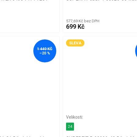
577,69 Kč bez DPH
699 Kč
SLEVA
1 440 KČ
–20 %
24