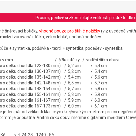
Prosím, pečlivě si zkontrolujte velikosti produktu d
é šněrovací botičky,
vhodné pouze pro štíhlé nožičky
(viz uvedené vnitřn
micky tvarovaná stélka, velmi lehké, ohebná podešev
kůže + syntetika, podšívka - textil + syntetika, podešev - syntetika
stélky v mm: / šířka stélky / vnitřní šířka obuvi
é pro délku chodidla 123-130 mm) / 5,2 cm / 5,4 cm
é pro délku chodidla 130-137 mm) / 5,2 cm / 5,4 cm
é pro délku chodidla 135-142 mm) / 5,4 cm / 5,6 cm
é pro délku chodidla 142-148 mm) / 5,5 cm / 5,7 cm
é pro délku chodidla 148-154 mm) / 5,7 cm / 5,8 cm
é pro délku chodidla 155-161 mm) / 5,8 cm / 5,9 cm
é pro délku chodidla 161-167 mm) / 5,9 cm / 6,0 cm
é pro délku chodidla 167-173 mm) / 6,0 cm / 6,1 cm
jeden pár od velikosti klasickým krejčovským metrem pro co nejpřesně
-2 mm je přípustná. Vnitřní šířku obuvi měříme digitálním měřidlem Cle
,- Kč vel. 24-28 - 1240,- Kč