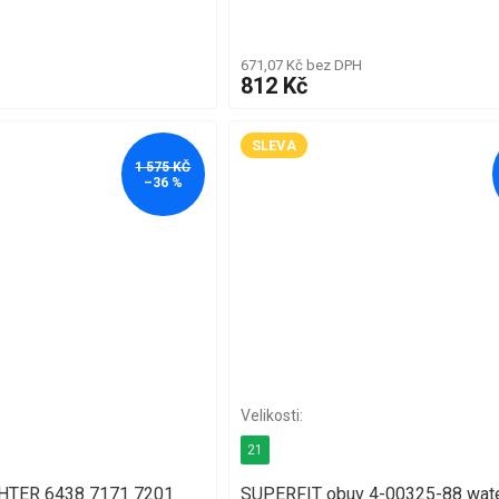
671,07 Kč bez DPH
812 Kč
SLEVA
1 575 KČ
–36 %
21
CHTER 6438 7171 7201
SUPERFIT obuv 4-00325-88 wat