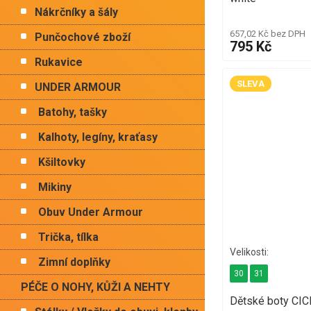
Nákrčníky a šály
657,02 Kč bez DPH
Punčochové zboží
795 Kč
Rukavice
SLEVA
UNDER ARMOUR
Batohy, tašky
Kalhoty, legíny, kraťasy
Kšiltovky
Mikiny
Obuv Under Armour
Trička, tílka
Zimní doplňky
30
31
PÉČE O NOHY, KŮŽI A NEHTY
Dětské boty CI