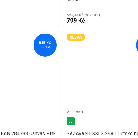
660,33 Kč bez DPH
799 Kč
SLEVA
845 KČ
–20 %
35
CIBAN 284788 Canvas Pink
SÁZAVAN ESSI S 2981 Dětské b