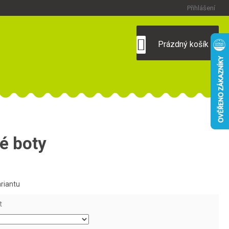
Přihlášení
NÁKUPNÍ
Prázdný košík
KOŠÍK
é boty
ariantu
t