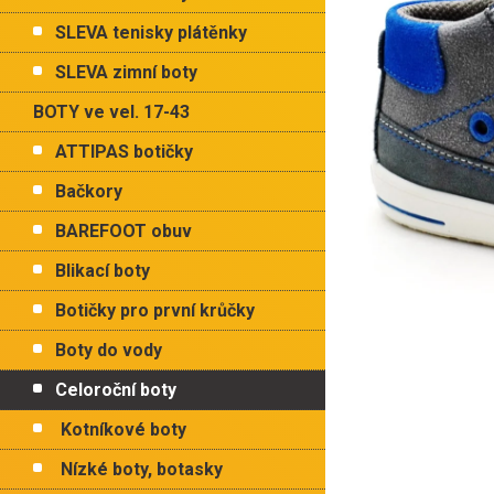
p
hvězdiče
a
SLEVA tenisky plátěnky
n
e
SLEVA zimní boty
l
BOTY ve vel. 17-43
ATTIPAS botičky
Bačkory
BAREFOOT obuv
Blikací boty
Botičky pro první krůčky
Boty do vody
Celoroční boty
Kotníkové boty
Nízké boty, botasky