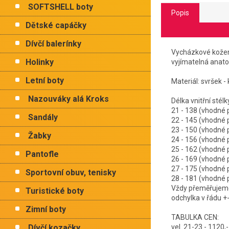
SOFTSHELL boty
Popis
Dětské capáčky
Dívčí balerínky
Vycházkové kožen
Holinky
vyjímatelná anato
Letní boty
Materiál: svršek - 
Nazouváky alá Kroks
Délka vnitřní 
21 - 138 (vhodn
Sandály
22 - 145 (vhodn
23 - 150 (vhodn
Žabky
24 - 156 (vhodn
25 - 162 (vhodn
Pantofle
26 - 169 (vhodn
27 - 175 (vhodn
Sportovní obuv, tenisky
28 - 181 (vhodn
Vždy přeměřujeme 
Turistické boty
odchylka v řádu +
Zimní boty
TABULKA CEN:
Dívčí kozačky
vel. 21-23 - 1120