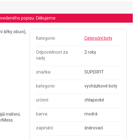
le uvedeného popisu. Děkujeme
í šířky obuvi),
Kategorie
:
Celoroční boty
Odpovědnost za
2 roky
vady
značka
:
SUPERFIT
kategorie
:
vycházkové boty
určení
:
chlapecké
barva
:
modrá
jší měření,
verMess.
zapínání
:
šněrovací