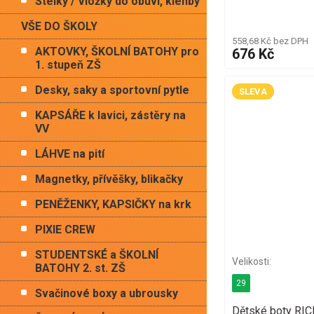
Stélky / Vložky do obuvi, klenby
VŠE DO ŠKOLY
558,68 Kč bez DPH
AKTOVKY, ŠKOLNÍ BATOHY pro
676 Kč
1. stupeň ZŠ
Desky, saky a sportovní pytle
SLEVA
KAPSÁŘE k lavici, zástěry na
VV
LÁHVE na pití
Magnetky, přívěšky, blikačky
PENĚŽENKY, KAPSIČKY na krk
PIXIE CREW
STUDENTSKÉ a ŠKOLNÍ
BATOHY 2. st. ZŠ
29
Svačinové boxy a ubrousky
Dětské boty RI