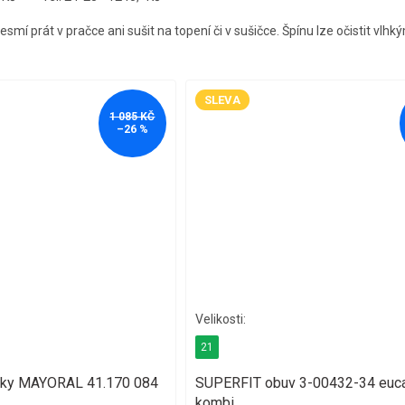
smí prát v pračce ani sušit na topení či v sušičce. Špínu lze očistit vlh
SLEVA
1 085 KČ
–26 %
21
sky MAYORAL 41.170 084
SUPERFIT obuv 3-00432-34 euca
kombi