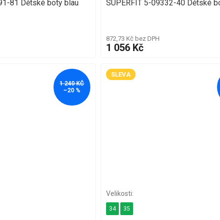
1-81 Dětské boty blau
SUPERFIT 5-09332-40 Dětské bo
872,73 Kč bez DPH
1 056 Kč
SLEVA
1 240 KČ
–20 %
34
35