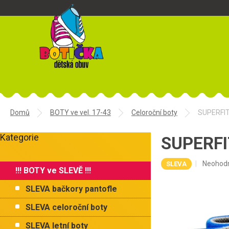
Přejít
na
obsah
Domů
BOTY ve vel. 17-43
Celoroční boty
SUPERFIT
P
Kategorie
o
SUPERFIT
Přeskočit
s
kategorie
t
Průměr
Neohod
SLEVA
!!! BOTY ve SLEVĚ !!!
r
hodnoce
a
produkt
SLEVA bačkory pantofle
je
n
0,0
n
SLEVA celoroční boty
z
í
5
SLEVA letní boty