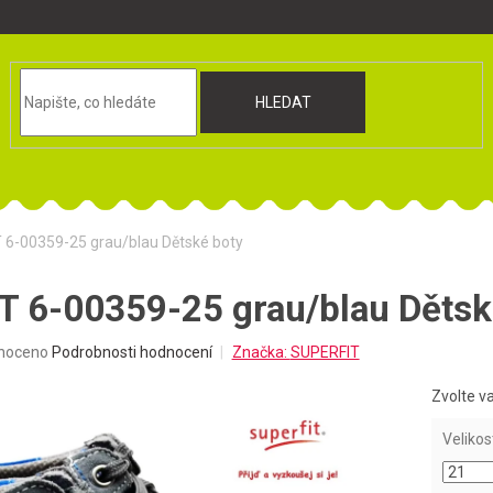
HLEDAT
 6-00359-25 grau/blau Dětské boty
 6-00359-25 grau/blau Dětsk
né
noceno
Podrobnosti hodnocení
Značka:
SUPERFIT
ní
u
Zvolte v
Velikos