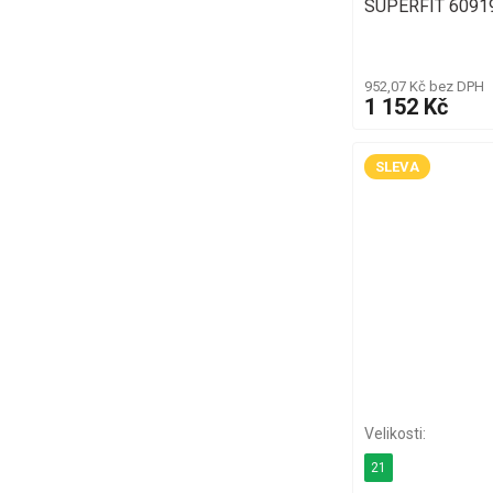
SUPERFIT 60919
952,07 Kč bez DPH
1 152 Kč
SLEVA
21