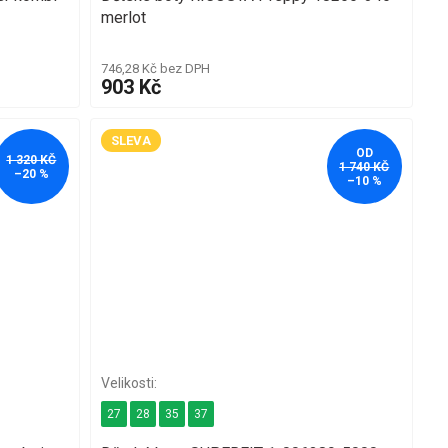
merlot
746,28 Kč bez DPH
903 Kč
SLEVA
OD
1 320 KČ
1 740 KČ
–20 %
–10 %
27
28
35
37