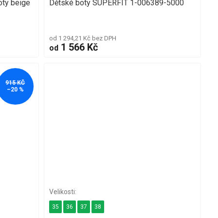
ty beige
Dětské boty SUPERFIT 1-006389-5000
od 1 294,21 Kč bez DPH
1 566 Kč
od
915 KČ
–20 %
35
36
37
38