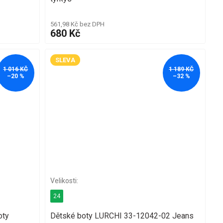
561,98 Kč bez DPH
680 Kč
SLEVA
1 016 KČ
1 189 KČ
–20 %
–32 %
24
oty
Dětské boty LURCHI 33-12042-02 Jeans