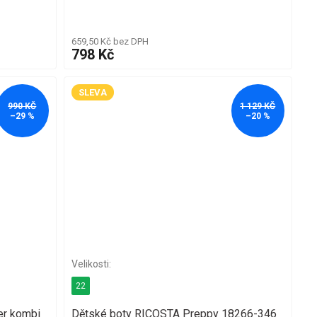
659,50 Kč bez DPH
798 Kč
SLEVA
990 KČ
1 129 KČ
–29 %
–20 %
22
er kombi
Dětské boty RICOSTA Preppy 18266-346