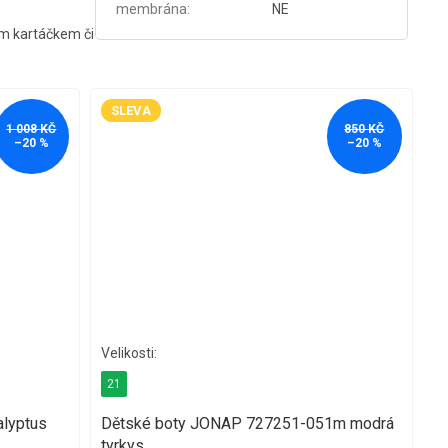
membrána
:
NE
kým kartáčkem či
SLEVA
1 008 KČ
850 KČ
–20 %
–20 %
21
lyptus
Dětské boty JONAP 727251-051m modrá
tyrkys