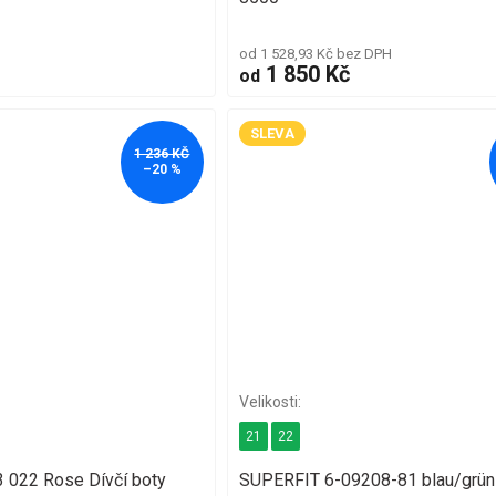
od 1 528,93 Kč bez DPH
1 850 Kč
od
SLEVA
1 236 KČ
–20 %
21
22
022 Rose Dívčí boty
SUPERFIT 6-09208-81 blau/grün