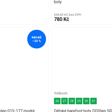
boty
644,63 Kč bez DPH
780 Kč
949 KČ
–20 %
26
27
28
29
30
31
step 015-177 modré
Dětské barefoot boty DDStep S