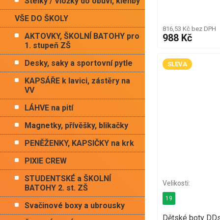
Stélky / Vložky do obuvi, klenby
VŠE DO ŠKOLY
816,53 Kč bez DPH
AKTOVKY, ŠKOLNÍ BATOHY pro
988 Kč
1. stupeň ZŠ
Desky, saky a sportovní pytle
SLEVA
KAPSÁŘE k lavici, zástěry na
VV
LÁHVE na pití
Magnetky, přívěšky, blikačky
PENĚŽENKY, KAPSIČKY na krk
PIXIE CREW
STUDENTSKÉ a ŠKOLNÍ
BATOHY 2. st. ZŠ
19
Svačinové boxy a ubrousky
Dětské boty DD