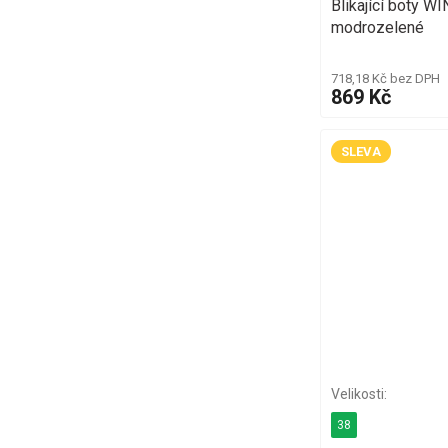
Blikající boty 
modrozelené
718,18 Kč bez DPH
869 Kč
SLEVA
38