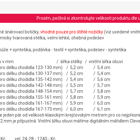
Prosím, pečlivě si zkontrolujte velikosti produktu d
é šněrovací botičky,
vhodné pouze pro štíhlé nožičky
(viz uvedené vnitřn
micky tvarovaná stélka, velmi lehké, ohebná podešev
kůže + syntetika, podšívka - textil + syntetika, podešev - syntetika
stélky v mm: / šířka stélky / vnitřní šířka obuvi
é pro délku chodidla 123-130 mm) / 5,2 cm / 5,4 cm
é pro délku chodidla 130-137 mm) / 5,2 cm / 5,4 cm
é pro délku chodidla 135-142 mm) / 5,4 cm / 5,6 cm
é pro délku chodidla 142-148 mm) / 5,5 cm / 5,7 cm
é pro délku chodidla 148-154 mm) / 5,7 cm / 5,8 cm
é pro délku chodidla 155-161 mm) / 5,8 cm / 5,9 cm
é pro délku chodidla 161-167 mm) / 5,9 cm / 6,0 cm
é pro délku chodidla 167-173 mm) / 6,0 cm / 6,1 cm
jeden pár od velikosti klasickým krejčovským metrem pro co nejpřesně
-2 mm je přípustná. Vnitřní šířku obuvi měříme digitálním měřidlem Cle
,- Kč vel. 24-28 - 1240,- Kč