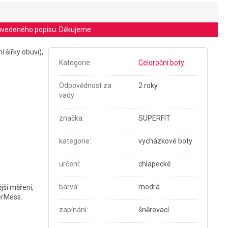
le uvedeného popisu. Děkujeme
í šířky obuvi),
Kategorie
:
Celoroční boty
Odpovědnost za
2 roky
vady
značka
:
SUPERFIT
kategorie
:
vycházkové boty
určení
:
chlapecké
barva
:
modrá
jší měření,
verMess.
zapínání
:
šněrovací