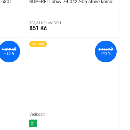
1 6301
SUPERFIT obuv 7-00427-06 stone kombi
703,31 Kč bez DPH
851 Kč
SLEVA
1 240 KČ
1 160 KČ
–20 %
–15 %
21