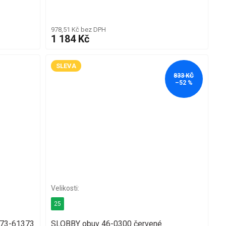
978,51 Kč bez DPH
1 184 Kč
SLEVA
833 KČ
–52 %
25
073-61373
SLOBBY obuv 46-0300 červené