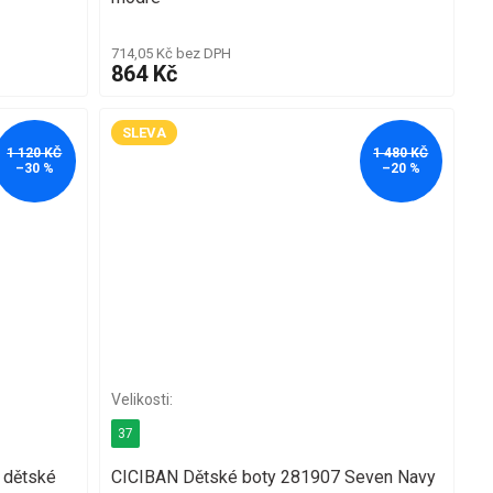
714,05 Kč bez DPH
864 Kč
SLEVA
1 120 KČ
1 480 KČ
–30 %
–20 %
37
 dětské
CICIBAN Dětské boty 281907 Seven Navy