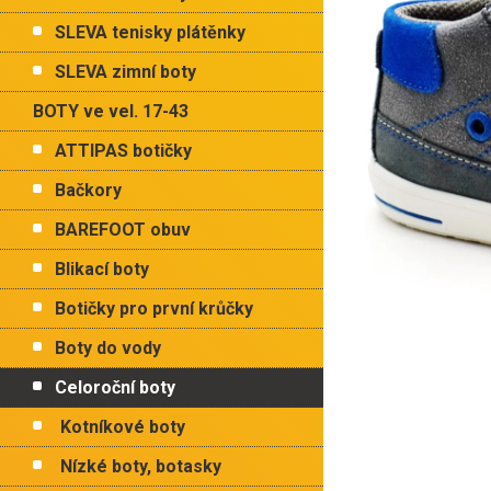
p
hvězdiče
a
SLEVA tenisky plátěnky
n
e
SLEVA zimní boty
l
BOTY ve vel. 17-43
ATTIPAS botičky
Bačkory
BAREFOOT obuv
Blikací boty
Botičky pro první krůčky
Boty do vody
Celoroční boty
Kotníkové boty
Nízké boty, botasky