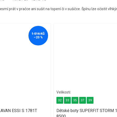
smí prát v pračce ani sušit na topení či v sušičce. Špínu lze očistit vlh
1 016 KČ
–20 %
32
33
35
37
39
ZAVAN ESSI S 1781T
Dětské boty SUPERFIT STORM 
8500