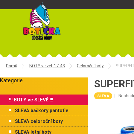
Přejít
na
obsah
Domů
BOTY ve vel. 17-43
Celoroční boty
SUPERFIT
P
Kategorie
o
SUPERFIT
Přeskočit
s
kategorie
t
Průměr
Neohod
SLEVA
!!! BOTY ve SLEVĚ !!!
r
hodnoce
a
produkt
SLEVA bačkory pantofle
je
n
0,0
n
SLEVA celoroční boty
z
í
5
SLEVA letní boty