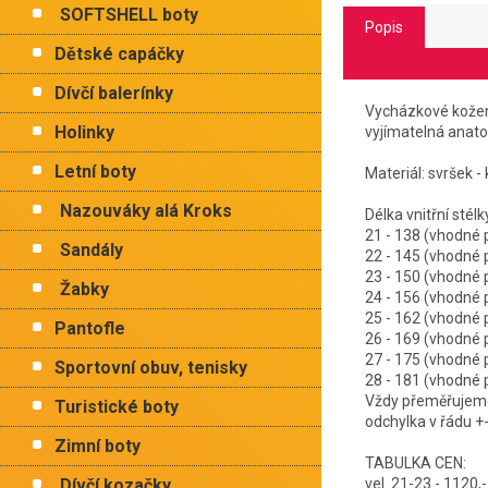
SOFTSHELL boty
Popis
Dětské capáčky
Dívčí balerínky
Vycházkové kožen
Holinky
vyjímatelná anato
Letní boty
Materiál: svršek - 
Nazouváky alá Kroks
Délka vnitřní 
21 - 138 (vhodn
Sandály
22 - 145 (vhodn
23 - 150 (vhodn
Žabky
24 - 156 (vhodn
25 - 162 (vhodn
Pantofle
26 - 169 (vhodn
27 - 175 (vhodn
Sportovní obuv, tenisky
28 - 181 (vhodn
Vždy přeměřujeme 
Turistické boty
odchylka v řádu +
Zimní boty
TABULKA CEN:
Dívčí kozačky
vel. 21-23 - 1120