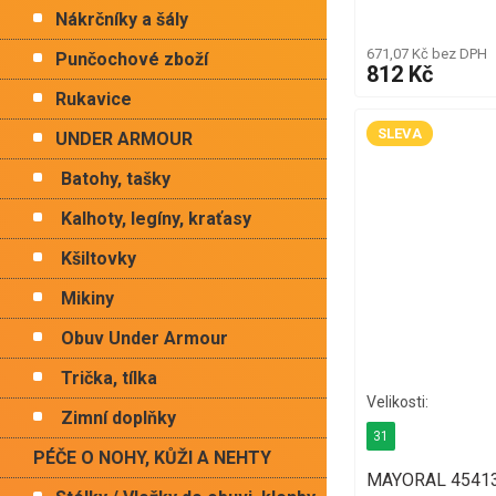
Nákrčníky a šály
671,07 Kč bez DPH
Punčochové zboží
812 Kč
Rukavice
SLEVA
UNDER ARMOUR
Batohy, tašky
Kalhoty, legíny, kraťasy
Kšiltovky
Mikiny
Obuv Under Armour
Trička, tílka
Zimní doplňky
31
PÉČE O NOHY, KŮŽI A NEHTY
MAYORAL 45413 