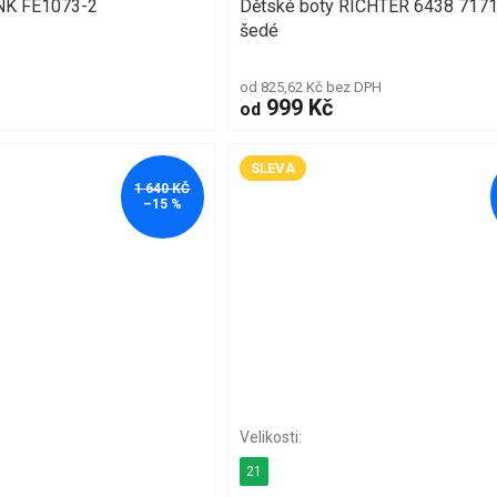
WINK FE1073-2
Dětské boty RICHTER 6438 717
šedé
od 825,62 Kč bez DPH
999 Kč
od
SLEVA
1 640 KČ
–15 %
21