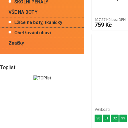
ŠKOLNÍ PENÁLY
VŠE NA BOTY
627,27 Kč bez DPH
Lžíce na boty, tkaničky
759 Kč
Ošetřování obuvi
Značky
Toplist
30
31
32
33