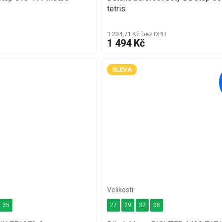
tetris
1 234,71 Kč bez DPH
1 494 Kč
SLEVA
35
27
29
32
38