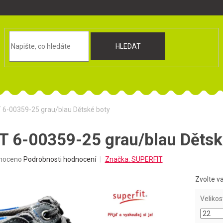
HLEDAT
 6-00359-25 grau/blau Dětské boty
 6-00359-25 grau/blau Dětsk
né
noceno
Podrobnosti hodnocení
Značka:
SUPERFIT
ní
u
Zvolte v
Velikos