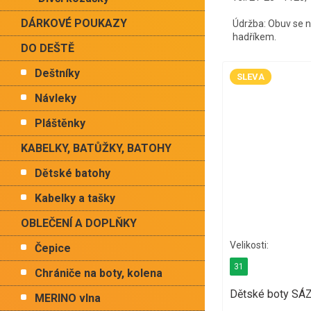
DÁRKOVÉ POUKAZY
Údržba: Obuv se ne
hadříkem.
DO DEŠTĚ
Deštníky
SLEVA
Návleky
Pláštěnky
KABELKY, BATŮŽKY, BATOHY
Dětské batohy
Kabelky a tašky
OBLEČENÍ A DOPLŇKY
Čepice
31
Chrániče na boty, kolena
Dětské boty SÁ
MERINO vlna