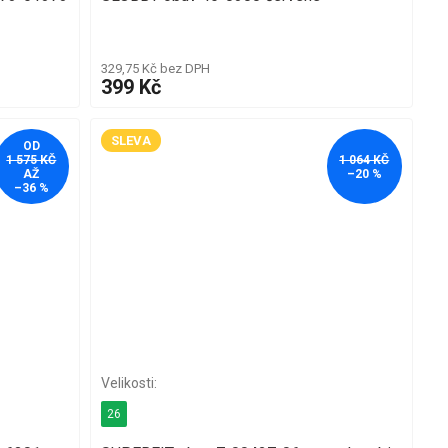
329,75 Kč bez DPH
399 Kč
SLEVA
OD
1 575 KČ
1 064 KČ
AŽ
–20 %
–36 %
26