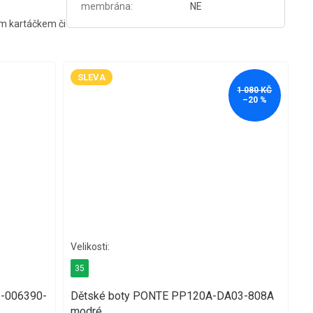
membrána
:
NE
kým kartáčkem či
SLEVA
1 080 KČ
–20 %
35
1-006390-
Dětské boty PONTE PP120A-DA03-808A
modré