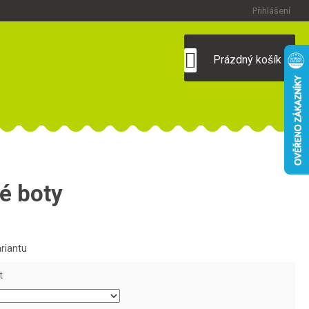
Přihlášení
NÁKUPNÍ
Prázdný košík
KOŠÍK
é boty
ariantu
t