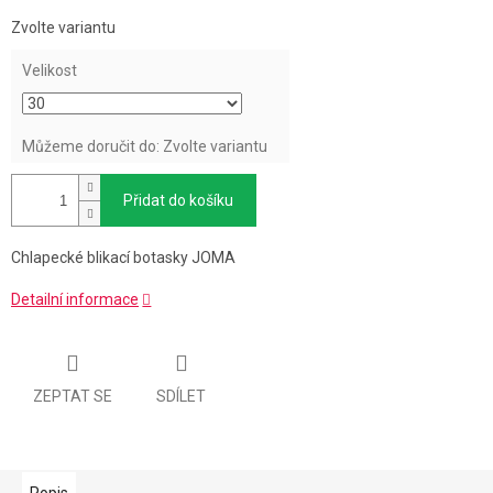
Měrná
Zvolte variantu
cena:
Velikost
Můžeme doručit do:
Zvolte variantu
Přidat do košíku
Chlapecké blikací botasky JOMA
Detailní informace
ZEPTAT SE
SDÍLET
Popis