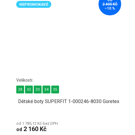
NEPROMOKAVÉ
2 400 KČ
–10 %
28
32
33
34
35
Dětské boty SUPERFIT 1-000246-8030 Goretex
od 1 785,12 Kč bez DPH
2 160 Kč
od