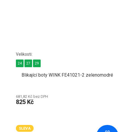
24
27
29
Blikající boty WINK FE41021-2 zelenomodré
681,82 Kč bez DPH
825 Kč
SLEVA
OD