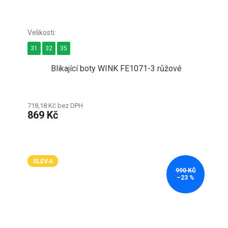
31
32
35
Blikající boty WINK FE1071-3 růžové
718,18 Kč bez DPH
869 Kč
SLEVA
990 KČ
–23 %