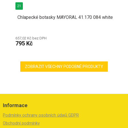
21
Chlapecké botasky MAYORAL 41.170 084 white
657,02 Kč bez DPH
795 Kč
ZOBRAZIT VŠECHNY PODOBNÉ PRODUKTY
Z
á
Informace
p
a
Podmínky ochrany osobních údajů GDPR
t
í
Obchodní podmínky