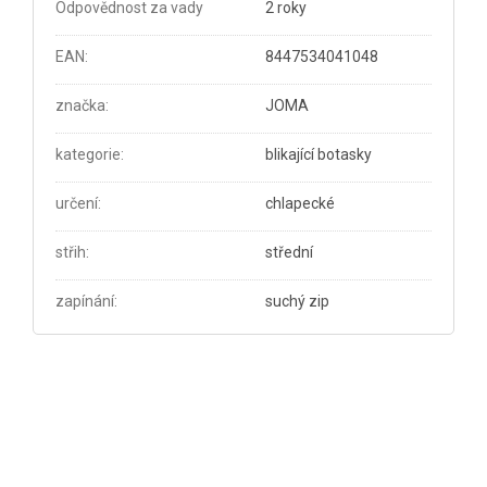
Odpovědnost za vady
2 roky
EAN
:
8447534041048
značka
:
JOMA
kategorie
:
blikající botasky
určení
:
chlapecké
střih
:
střední
zapínání
:
suchý zip