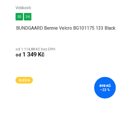
30
34
BUNDGAARD Bennie Velcro BG101175 133 Black
od 1 114,88 Kč bez DPH
1 349 Kč
od
SLEVA
898 KČ
–22 %