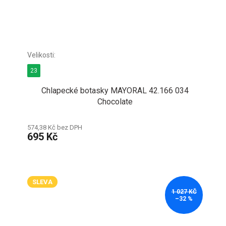
23
Chlapecké botasky MAYORAL 42.166 034
Chocolate
574,38 Kč bez DPH
695 Kč
SLEVA
1 027 KČ
–32 %