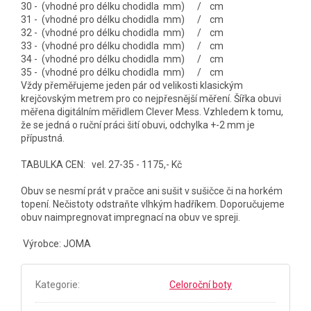
30 - (vhodné pro délku chodidla mm) / cm
31 - (vhodné pro délku chodidla mm) / cm
32 - (vhodné pro délku chodidla mm) / cm
33 - (vhodné pro délku chodidla mm) / cm
34 - (vhodné pro délku chodidla mm) / cm
35 - (vhodné pro délku chodidla mm) / cm
Vždy přeměřujeme jeden pár od velikosti klasickým
krejčovským metrem pro co nejpřesnější měření. Šířka obuvi
měřena digitálním měřidlem Clever Mess. Vzhledem k tomu,
že se jedná o ruční práci šití obuvi, odchylka +-2 mm je
přípustná.
TABULKA CEN: vel. 27-35 - 1175,- Kč
Obuv se nesmí prát v pračce ani sušit v sušičce či na horkém
topení. Nečistoty odstraňte vlhkým hadříkem. Doporučujeme
obuv naimpregnovat impregnací na obuv ve spreji.
Výrobce: JOMA
Kategorie
:
Celoroční boty