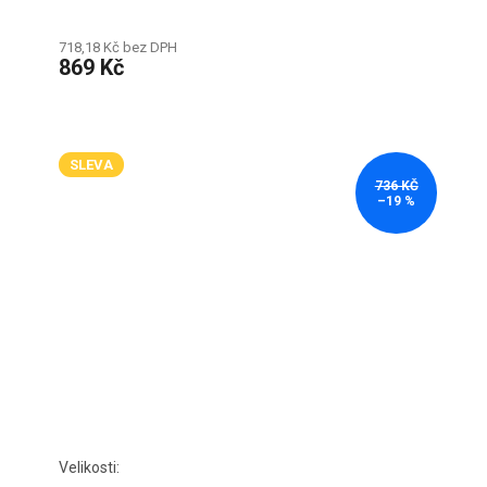
718,18 Kč bez DPH
869 Kč
SLEVA
736 KČ
–19 %