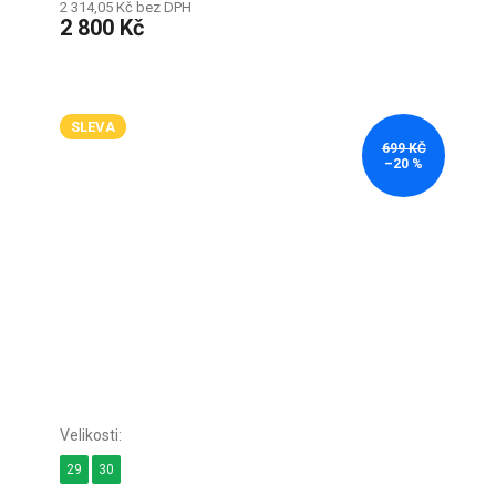
2 314,05 Kč bez DPH
2 800 Kč
SLEVA
699 KČ
–20 %
29
30