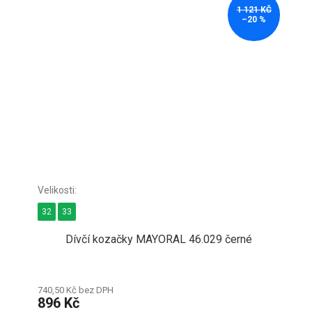
1 121 KČ
–20 %
32
33
Dívčí kozačky MAYORAL 46.029 černé
740,50 Kč bez DPH
896 Kč