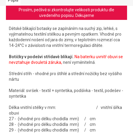
Prosím, pečlivě si zkontrolujte velikosti produktu dle
uvedeného popisu. Děkujeme
Dětské blikající botasky se zapínáním na suchý zip, lehké, s
vyjímatelnou textilní stélkou a pevným opatkem. Vhodné pro
každodenní nošení od jara do zimy, v teplotním rozmezí cca
14-24°C v závislosti na vnitřní termoregulaci dítěte.
Botičky v podešvi střídavě blikají.
Na baterku uvnitř obuvi se
nevztahuje dvouletá záruka,
není vyměnitelná.
Střední střih - vhodné pro štíhlé a střední nožičky bez vyššího
nártu
Materiál: svršek - textil + syntetika, podšívka - textil, podešev -
syntetika
Délka vnitřní stélky v mm: / vnitřní šířka
obuvi
27 - (vhodné pro délku chodidla mm) / cm
28 - (vhodné pro délku chodidla mm) / cm
29 - (vhodné pro délku chodidla mm) / cm