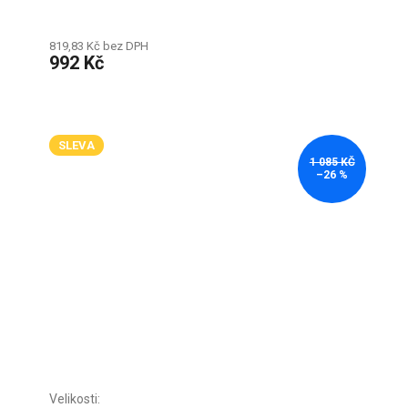
819,83 Kč bez DPH
992 Kč
SLEVA
1 085 KČ
–26 %