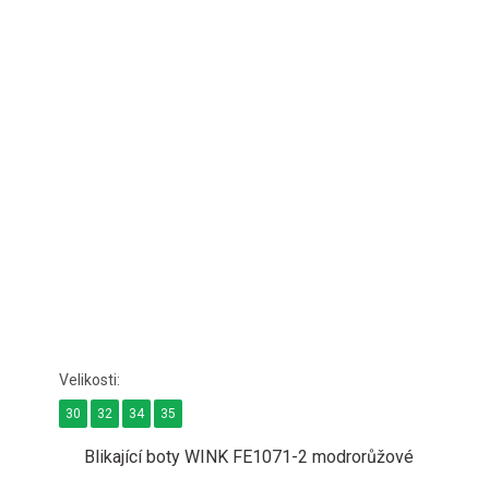
30
32
34
35
Blikající boty WINK FE1071-2 modrorůžové