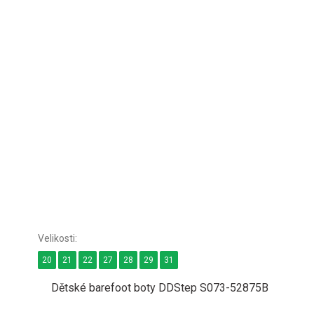
20
21
22
27
28
29
31
Dětské barefoot boty DDStep S073-52875B