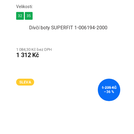
32
35
Dívčí boty SUPERFIT 1-006194-2000
1 084,30 Kč bez DPH
1 312 Kč
SLEVA
1 235 KČ
–36 %