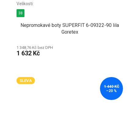
38
Nepromokavé boty SUPERFIT 6-09322-90 lila
Goretex
1 348,76 Kč bez DPH
1 632 Kč
SLEVA
1 440 KČ
–20 %