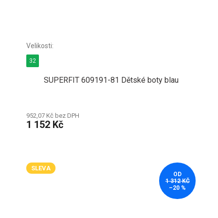
32
SUPERFIT 609191-81 Dětské boty blau
952,07 Kč bez DPH
1 152 Kč
SLEVA
OD
1 312 KČ
–20 %