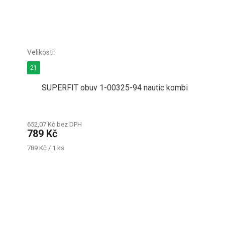
21
SUPERFIT obuv 1-00325-94 nautic kombi
652,07 Kč bez DPH
789 Kč
Měrná
789 Kč / 1 ks
cena: