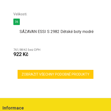
36
SÁZAVAN ESSI S 2982 Dětské boty modré
761,98 Kč bez DPH
922 Kč
ZOBRAZIT VŠECHNY PODOBNÉ PRODUKTY
Z
á
Informace
p