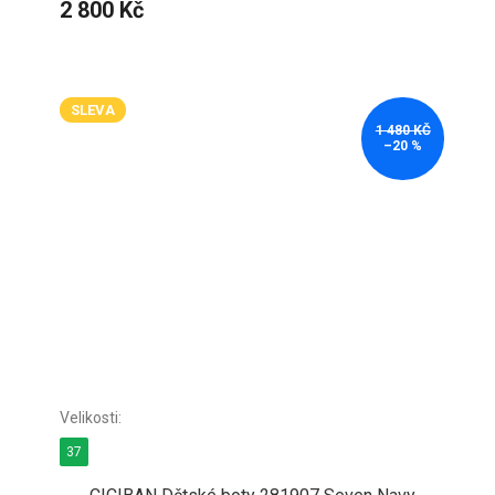
2 800 Kč
SLEVA
1 480 KČ
–20 %
37