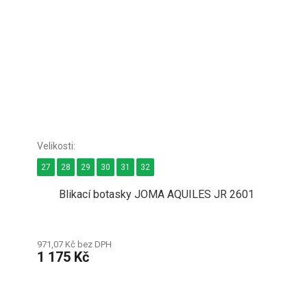
27
28
29
30
31
32
Blikací botasky JOMA AQUILES JR 2601
971,07 Kč bez DPH
1 175 Kč