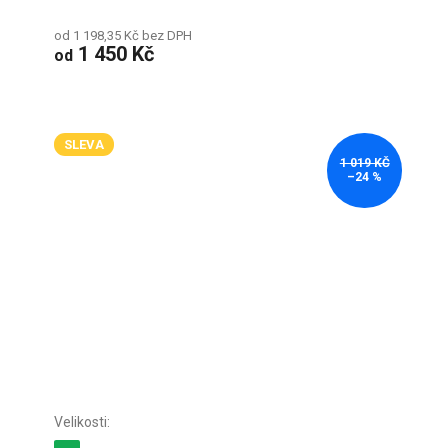
od 1 198,35 Kč bez DPH
1 450 Kč
od
SLEVA
1 019 KČ
–24 %