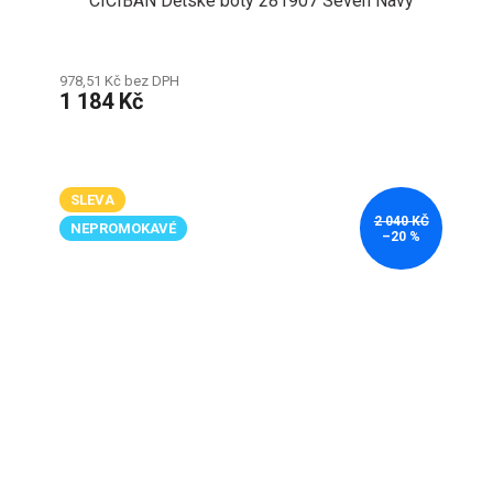
CICIBAN Dětské boty 281907 Seven Navy
978,51 Kč bez DPH
1 184 Kč
SLEVA
2 040 KČ
NEPROMOKAVÉ
–20 %