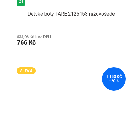
24
Dětské boty FARE 2126153 růžovošedé
633,06 Kč bez DPH
766 Kč
SLEVA
1 153 KČ
–20 %