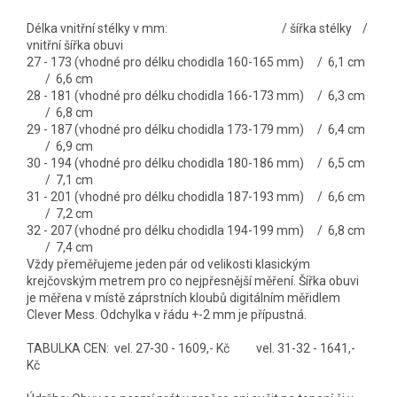
Délka vnitřní stélky v mm: / šířka stélky /
vnitřní šířka obuvi
27 - 173 (vhodné pro délku chodidla 160-165 mm) / 6,1 cm
/ 6,6 cm
28 - 181 (vhodné pro délku chodidla 166-173 mm) / 6,3 cm
/ 6,8 cm
29 - 187 (vhodné pro délku chodidla 173-179 mm) / 6,4 cm
/ 6,9 cm
30 - 194 (vhodné pro délku chodidla 180-186 mm) / 6,5 cm
/ 7,1 cm
31 - 201 (vhodné pro délku chodidla 187-193 mm) / 6,6 cm
/ 7,2 cm
32 - 207 (vhodné pro délku chodidla 194-199 mm) / 6,8 cm
/ 7,4 cm
Vždy přeměřujeme jeden pár od velikosti klasickým
krejčovským metrem pro co nejpřesnější měření. Šířka obuvi
je měřena v místě záprstních kloubů digitálním měřidlem
Clever Mess. Odchylka v řádu +-2 mm je přípustná.
TABULKA CEN: vel. 27-30 - 1609,- Kč vel. 31-32 - 1641,-
Kč