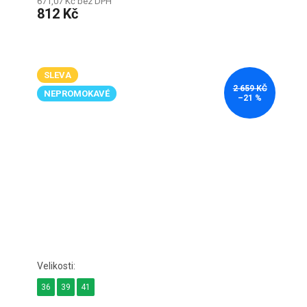
671,07 Kč bez DPH
812 Kč
SLEVA
2 659 KČ
NEPROMOKAVÉ
–21 %
36
39
41