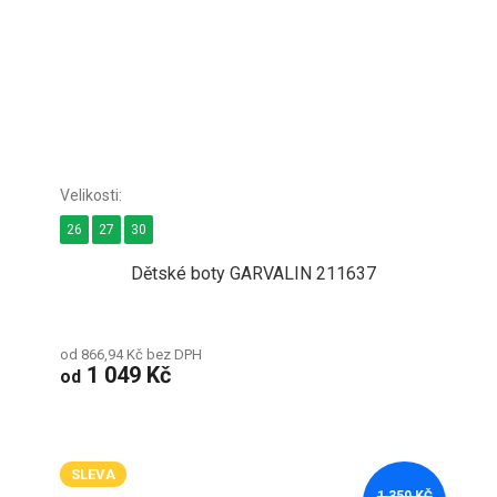
26
27
30
Dětské boty GARVALIN 211637
od 866,94 Kč bez DPH
1 049 Kč
od
SLEVA
1 350 KČ