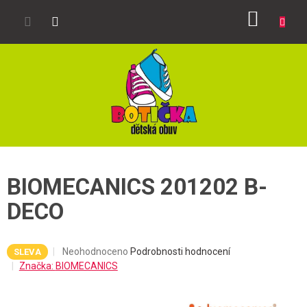
Přejít
NÁKUP
na
obsah
KOŠÍK
BIOMECANICS 201202 B-
DECO
Průměrné
Neohodnoceno
Podrobnosti hodnocení
SLEVA
hodnocení
Značka:
BIOMECANICS
produktu
je
0,0