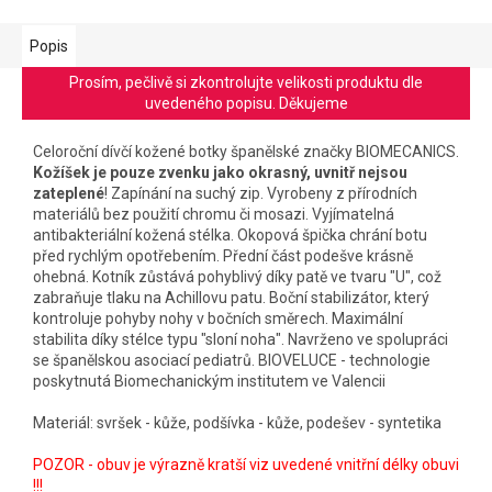
Popis
Prosím, pečlivě si zkontrolujte velikosti produktu dle
uvedeného popisu. Děkujeme
Celoroční dívčí kožené botky španělské značky BIOMECANICS.
Kožíšek je pouze zvenku jako okrasný, uvnitř nejsou
zateplené
! Zapínání na suchý zip. Vyrobeny z přírodních
materiálů bez použití chromu či mosazi. Vyjímatelná
antibakteriální kožená stélka. Okopová špička chrání botu
před rychlým opotřebením. Přední část podešve krásně
ohebná. Kotník zůstává pohyblivý díky patě ve tvaru "U", což
zabraňuje tlaku na Achillovu patu. Boční stabilizátor, který
kontroluje pohyby nohy v bočních směrech. Maximální
stabilita díky stélce typu "sloní noha". Navrženo ve spolupráci
se španělskou asociací pediatrů. BIOVELUCE - technologie
poskytnutá Biomechanickým institutem ve Valencii
Materiál: svršek - kůže, podšívka - kůže, podešev - syntetika
POZOR - obuv je výrazně kratší viz uvedené vnitřní délky obuvi
!!!