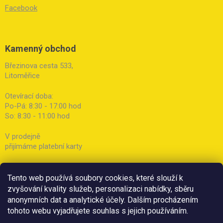
Facebook
Kamenný obchod
Březinova cesta 533,
Litoměřice
Otevírací doba:
Po-Pá: 8:30 - 17:00 hod
So: 8:30 - 11:00 hod
V prodejně
přijímáme platební karty
Tento web používá soubory cookies, které slouží k
zvyšování kvality služeb, personalizaci nabídky, sběru
anonymních dat a analytické účely. Dalším procházením
tohoto webu vyjadřujete souhlas s jejich používáním.