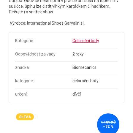
Údržba: Obuv se nesmí prát v pračce ani sušit na topení či v
sušičce. Špínu lze čistit vlhkým kartáčkem či hadříkem.
Pečujte i o vnitřek obuvi.
Výrobce: International Shoes Garvalin s.l.
Kategorie
:
Celoroční boty
Odpovědnost za vady
2 roky
značka
:
Biomecanics
kategorie
:
celoroční boty
určení
:
dívčí
SLEVA
1 189 KČ
–32 %