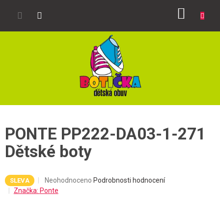
Přejít
NÁKUP
na
obsah
KOŠÍK
PONTE PP222-DA03-1-271
Dětské boty
Průměrné
Neohodnoceno
Podrobnosti hodnocení
SLEVA
hodnocení
Značka:
Ponte
produktu
je
0,0