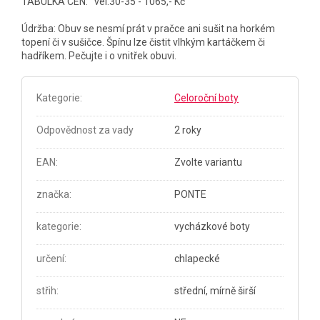
TABULKA CEN: vel.30-35 - 1065,- Kč
Údržba: Obuv se nesmí prát v pračce ani sušit na horkém
topení či v sušičce. Špínu lze čistit vlhkým kartáčkem či
hadříkem. Pečujte i o vnitřek obuvi.
Kategorie
:
Celoroční boty
Odpovědnost za vady
2 roky
EAN
:
Zvolte variantu
značka
:
PONTE
kategorie
:
vycházkové boty
určení
:
chlapecké
střih
:
střední, mírně širší