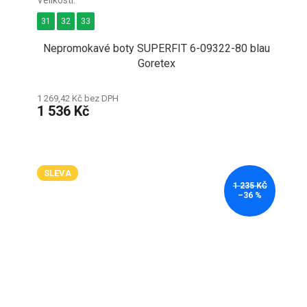
31
32
33
Nepromokavé boty SUPERFIT 6-09322-80 blau
Goretex
1 269,42 Kč bez DPH
1 536 Kč
SLEVA
1 235 KČ
–36 %