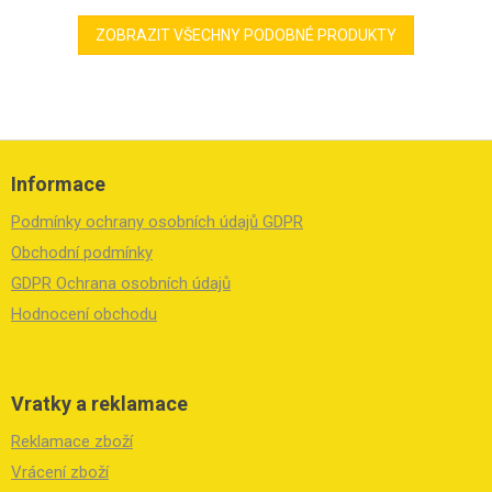
ZOBRAZIT VŠECHNY PODOBNÉ PRODUKTY
Z
á
Informace
p
a
Podmínky ochrany osobních údajů GDPR
t
í
Obchodní podmínky
GDPR Ochrana osobních údajů
Hodnocení obchodu
Vratky a reklamace
Reklamace zboží
Vrácení zboží