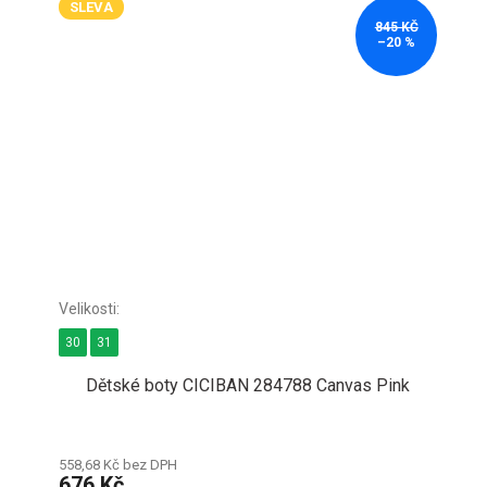
SLEVA
845 KČ
–20 %
30
31
Dětské boty CICIBAN 284788 Canvas Pink
558,68 Kč bez DPH
676 Kč