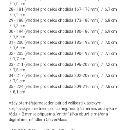
/ 7,0 cm
28 - 181 (vhodné pro délku chodidla 167-173 mm) / 6,7 cm
/ 7,2 cm
29 - 188 (vhodné pro délku chodidla 173-180 mm) / 6,8 cm
/ 7,3 cm
30 - 194 (vhodné pro délku chodidla 180-186 mm) / 6,9 cm
/ 7,5 cm
31 - 200 (vhodné pro délku chodidla 185-192 mm) / 7,0 cm
/ 7,6 cm
32 - 205 (vhodné pro délku chodidla 190-197 mm) / 7,1 cm
/ 7,7 cm
33 - 211 (vhodné pro délku chodidla 196-203 mm) / 7,2 cm
/ 7,8 cm
34 - 217 (vhodné pro délku chodidla 202-209 mm) / 7,3 cm
/ 7,9 cm
35 - 224 (vhodné pro délku chodidla 209-216 mm) / 7,6 cm
/ 8,1 cm
Vždy přeměřujeme jeden pár od velikosti klasickým
krejčovským metrem pro co nejpřesnější měření, odchylka v
řádu +-2 mm je přípustná. Vnitřní šířka obuvi je měřena
digitálním měřidlem CleverMass.