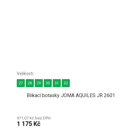
27
28
29
30
31
32
Blikací botasky JOMA AQUILES JR 2601
971,07 Kč bez DPH
1 175 Kč