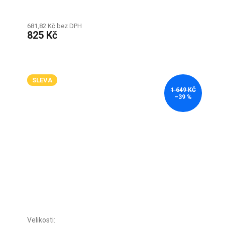
681,82 Kč bez DPH
825 Kč
SLEVA
1 649 KČ
–39 %