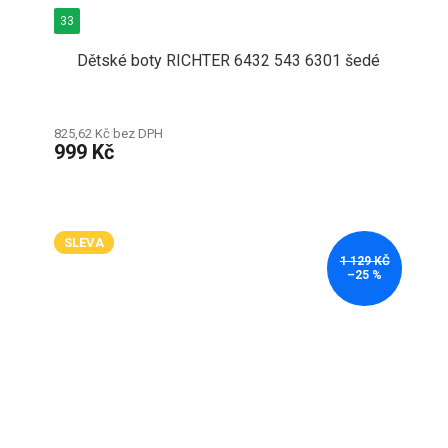
33
Dětské boty RICHTER 6432 543 6301 šedé
825,62 Kč bez DPH
999 Kč
SLEVA
1 129 KČ
–25 %