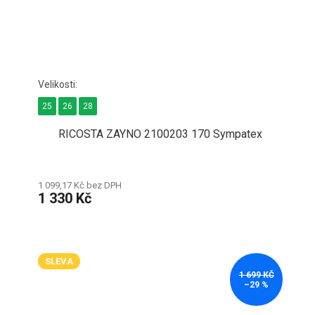
25
26
28
RICOSTA ZAYNO 2100203 170 Sympatex
1 099,17 Kč bez DPH
1 330 Kč
SLEVA
1 699 KČ
–29 %