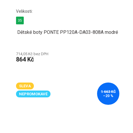
35
Dětské boty PONTE PP120A-DA03-808A modré
714,05 Kč bez DPH
864 Kč
SLEVA
1 663 KČ
NEPROMOKAVÉ
–20 %