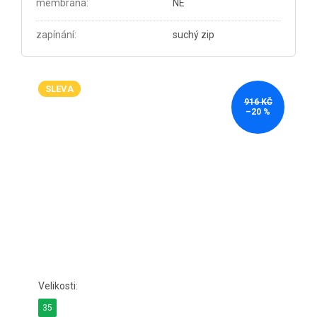
membrána
:
NE
zapínání
:
suchý zip
SLEVA
916 KČ
–20 %
35