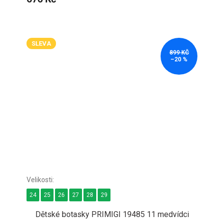
SLEVA
899 KČ
–20 %
24
25
26
27
28
29
Dětské botasky PRIMIGI 19485 11 medvídci