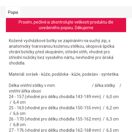
Popis
Prosím, pečlivě si zkontrolujte velikosti produktu dle
uvedeného popisu. Děkujeme
Kožené vycházkové botky se zapínáním na suchý zip, s
anatomicky tvarovanou koženou stélkou, okopová špička
chrání botičky před okopáním, střední střih, vhodné pro
střední nožičky bez vysokého nártu, nevhodné pro široká
chodidla.
Materiál: svršek - kůže, podšívka - kůže, podešev - syntetika
Délka vnitřní stélky v mm: / šířka stélky /
vnitřní šířka obuvi
24 - 157 (vhodné pro délku chodidla 143-149 mm) / 6,0 cm
/ 6,4 cm
25 - 163 (vhodné pro délku chodidla 150-155 mm) / 6,2 cm
/ 6,6 cm
26 - 170 (vhodné pro délku chodidla 155-162 mm) / 6,3 cm
/ 6,8 cm
27 - 176 (vhodné pro délku chodidla 162-168 mm) / 6,5 cm