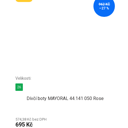
962 KČ
–27 %
26
Dívčí boty MAYORAL 44.141 050 Rose
574,38 Kč bez DPH
695 Kč