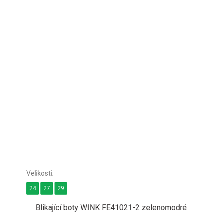
24
27
29
Blikající boty WINK FE41021-2 zelenomodré