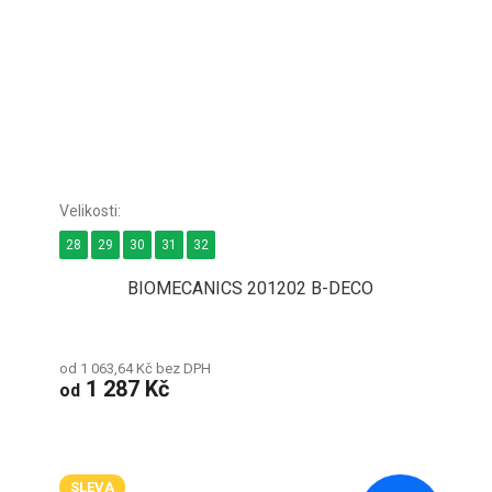
28
29
30
31
32
BIOMECANICS 201202 B-DECO
od 1 063,64 Kč bez DPH
1 287 Kč
od
SLEVA