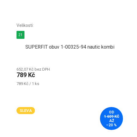
21
SUPERFIT obuv 1-00325-94 nautic kombi
652,07 Kč bez DPH
789 Kč
Měrná
789 Kč / 1 ks
cena:
SLEVA
OD
1 609 KČ
AŽ
–20 %