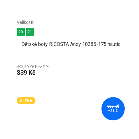
20
21
Dětské boty RICOSTA Andy 18285-175 nautic
693,39 Kč bez DPH
839 Kč
SLEVA
635 KČ
–21 %