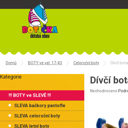
Přejít
na
obsah
Domů
BOTY ve vel. 17-43
Celoroční boty
Dívčí bo
P
Kategorie
o
Dívčí bo
Přeskočit
s
kategorie
t
Průměrné
Neohodnoceno
Podr
!!! BOTY ve SLEVĚ !!!
r
hodnocení
produktu
a
SLEVA bačkory pantofle
je
n
0,0
n
SLEVA celoroční boty
z
í
5
SLEVA letní boty