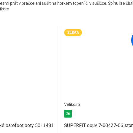
smí prát v pračce ani sušit na horkém topení či v sušičce. Špínu lze čist
říkem
SLEVA
26
ké barefoot boty 5011481
SUPERFIT obuv 7-00427-06 sto