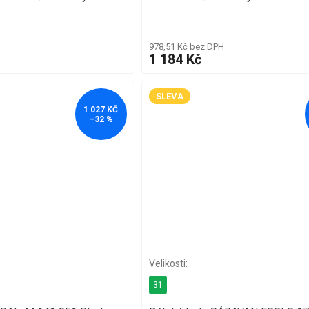
978,51 Kč bez DPH
1 184 Kč
SLEVA
1 027 KČ
–32 %
31