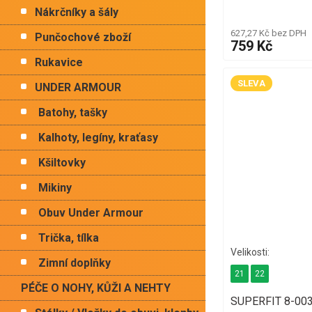
Nákrčníky a šály
627,27 Kč bez DPH
Punčochové zboží
759 Kč
Rukavice
SLEVA
UNDER ARMOUR
Batohy, tašky
Kalhoty, legíny, kraťasy
Kšiltovky
Mikiny
Obuv Under Armour
Trička, tílka
Zimní doplňky
21
22
PÉČE O NOHY, KŮŽI A NEHTY
SUPERFIT 8-003