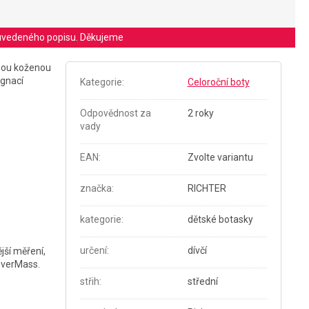
le uvedeného popisu. Děkujeme
lnou koženou
egnací
Kategorie
:
Celoroční boty
Odpovědnost za
2 roky
vady
EAN
:
Zvolte variantu
značka
:
RICHTER
kategorie
:
dětské botasky
určení
:
dívčí
jší měření,
leverMass.
střih
:
střední