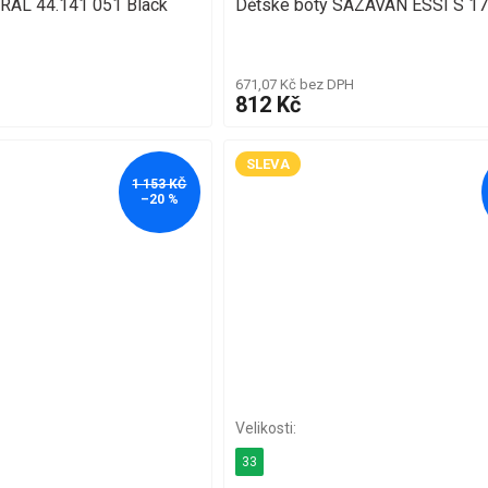
RAL 44.141 051 Black
Dětské boty SÁZAVAN ESSI S 1
671,07 Kč bez DPH
812 Kč
SLEVA
1 153 KČ
–20 %
33