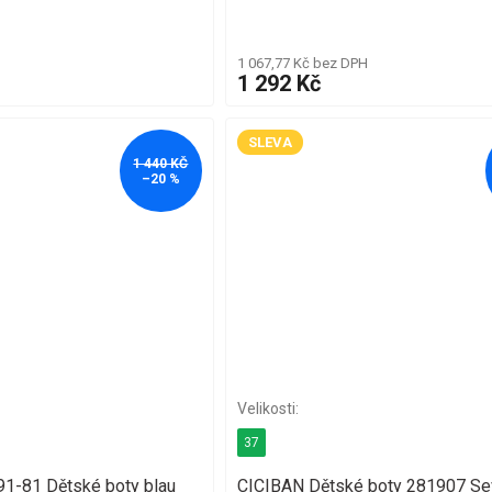
1 067,77 Kč bez DPH
1 292 Kč
SLEVA
1 440 KČ
–20 %
37
1-81 Dětské boty blau
CICIBAN Dětské boty 281907 Se