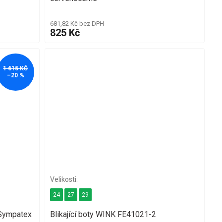
681,82 Kč bez DPH
825 Kč
1 615 KČ
–20 %
24
27
29
Sympatex
Blikající boty WINK FE41021-2