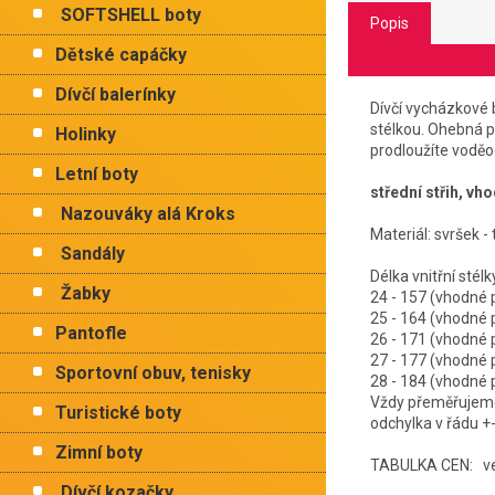
SOFTSHELL boty
Popis
Dětské capáčky
Dívčí balerínky
Dívčí vycházkové 
stélkou. Ohebná 
Holinky
prodloužíte voděo
Letní boty
střední střih, vh
Nazouváky alá Kroks
Materiál: svršek - 
Sandály
Délka vnitřní 
Žabky
24 - 157 (vhodné
25 - 164 (vhodné
Pantofle
26 - 171 (vhodné
27 - 177 (vhodné
Sportovní obuv, tenisky
28 - 184 (vhodné
Vždy přeměřujeme 
Turistické boty
odchylka v řádu +
Zimní boty
TABULKA CEN: ve
Dívčí kozačky