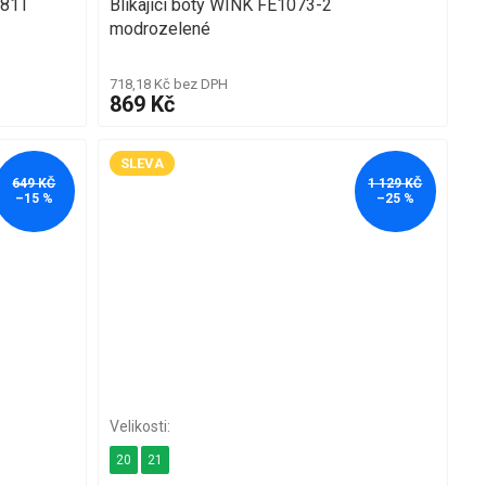
781T
Blikající boty WINK FE1073-2
modrozelené
718,18 Kč bez DPH
869 Kč
SLEVA
649 KČ
1 129 KČ
–15 %
–25 %
20
21