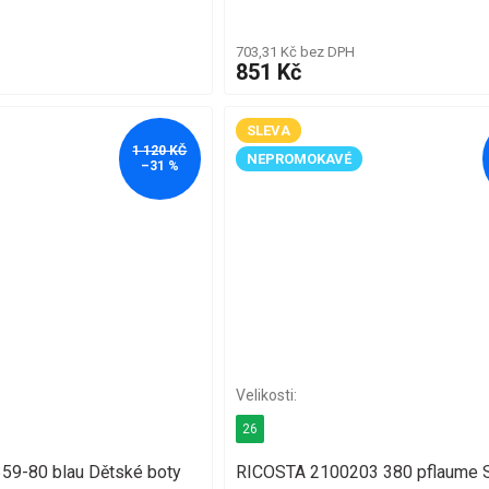
703,31 Kč bez DPH
851 Kč
SLEVA
1 120 KČ
NEPROMOKAVÉ
–31 %
26
59-80 blau Dětské boty
RICOSTA 2100203 380 pflaume 