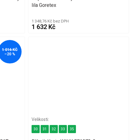
lila Goretex
1 348,76 Kč bez DPH
1 632 Kč
1 016 KČ
–20 %
30
31
32
33
35