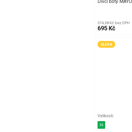
Dívčí boty MAYO
574,38 Kč bez DPH
695 Kč
SLEVA
36