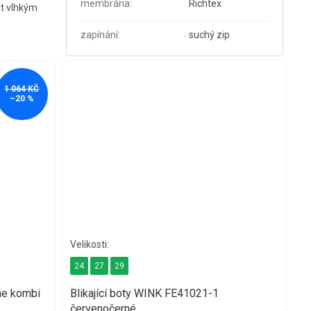
membrána
:
Richtex
it vlhkým
zapínání
:
suchý zip
1 064 KČ
–20 %
24
27
29
ne kombi
Blikající boty WINK FE41021-1
červenočerné