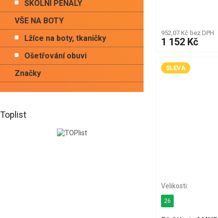
ŠKOLNÍ PENÁLY
VŠE NA BOTY
952,07 Kč bez DPH
Lžíce na boty, tkaničky
1 152 Kč
Ošetřování obuvi
SLEVA
Značky
Toplist
26