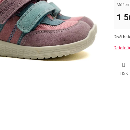
Můžeme
1 5
Měrná
cena:
Dívčí bo
Detailní
TISK