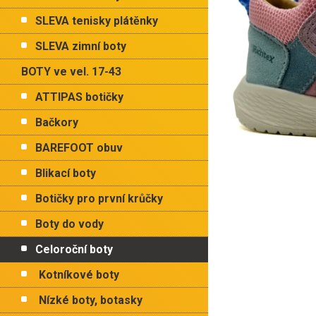
p
hvězdiček.
a
SLEVA tenisky plátěnky
n
e
SLEVA zimní boty
l
BOTY ve vel. 17-43
ATTIPAS botičky
Bačkory
BAREFOOT obuv
Blikací boty
Botičky pro první krůčky
Boty do vody
Celoroční boty
Kotníkové boty
Nízké boty, botasky