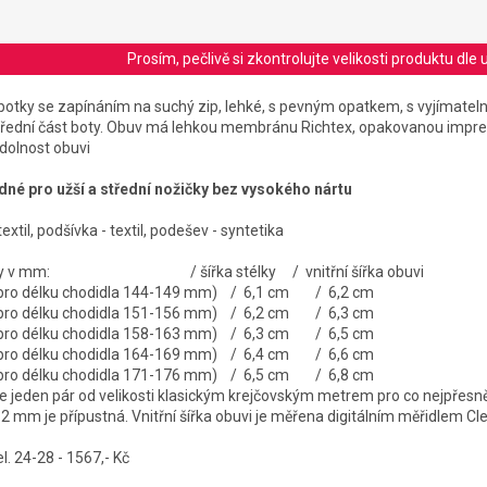
Prosím, pečlivě si zkontrolujte velikosti produktu d
botky se zapínáním na suchý zip, lehké, s pevným opatkem, s vyjímate
přední část boty. Obuv má lehkou membránu Richtex, opakovanou impr
dolnost obuvi
odné pro užší a střední nožičky bez vysokého nártu
textil, podšívka - textil, podešev - syntetika
stélky v mm: / šířka stélky / vnitřní šířka obuvi
 pro délku chodidla 144-149 mm) / 6,1 cm / 6,2 cm
 pro délku chodidla 151-156 mm) / 6,2 cm / 6,3 cm
 pro délku chodidla 158-163 mm) / 6,3 cm / 6,5 cm
 pro délku chodidla 164-169 mm) / 6,4 cm / 6,6 cm
 pro délku chodidla 171-176 mm) / 6,5 cm / 6,8 cm
jeden pár od velikosti klasickým krejčovským metrem pro co nejpřesně
-2 mm je přípustná. Vnitřní šířka obuvi je měřena digitálním měřidlem C
l. 24-28 - 1567,- Kč