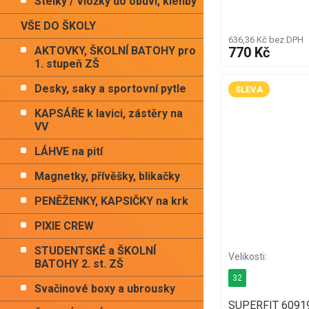
Stélky / Vložky do obuvi, klenby
VŠE DO ŠKOLY
636,36 Kč bez DPH
770 Kč
AKTOVKY, ŠKOLNÍ BATOHY pro
1. stupeň ZŠ
Desky, saky a sportovní pytle
SLEVA
KAPSÁŘE k lavici, zástěry na
VV
LÁHVE na pití
Magnetky, přívěšky, blikačky
PENĚŽENKY, KAPSIČKY na krk
PIXIE CREW
STUDENTSKÉ a ŠKOLNÍ
BATOHY 2. st. ZŠ
32
Svačinové boxy a ubrousky
SUPERFIT 60919