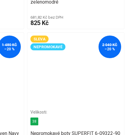
zelenomodré
681,82 Kč bez DPH
825 Kč
SLEVA
1 480 KČ
2 040 KČ
NEPROMOKAVÉ
–20 %
–20 %
38
ven Navy
Nepromokavé boty SUPERFIT 6-09322-90