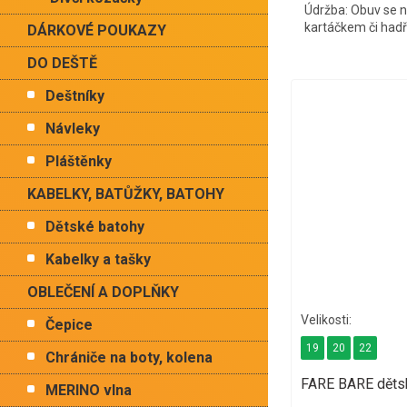
Údržba: Obuv se ne
kartáčkem či had
DÁRKOVÉ POUKAZY
DO DEŠTĚ
Deštníky
Návleky
Pláštěnky
KABELKY, BATŮŽKY, BATOHY
Dětské batohy
Kabelky a tašky
OBLEČENÍ A DOPLŇKY
Čepice
19
20
22
Chrániče na boty, kolena
FARE BARE děts
MERINO vlna