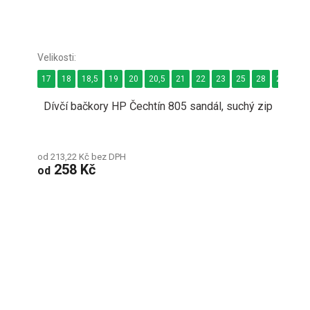
17
18
18,5
19
20
20,5
21
22
23
25
28
29
29,
Dívčí bačkory HP Čechtín 805 sandál, suchý zip
od 213,22 Kč bez DPH
258 Kč
od