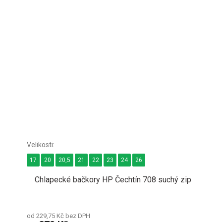
17
20
20,5
21
22
23
24
26
Chlapecké bačkory HP Čechtín 708 suchý zip
od 229,75 Kč bez DPH