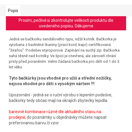
Popis
Prosím, pečlivě si zkontrolujte velikosti produktu dle
uvedeného popisu. Děkujeme
Jedná se bačkorku sandálového typu, nižší kotník. Bačkorka je
vyrobena z bavlněné tkaniny (prací kord, kepr) certifikovaná
"žirafou". Podešev styroporová. Zapínání na suchý zip. Bačkorka
sahá těsně nad kotníky. Ve špici je otevřená, ale zároveň chrání
prsty před poraněním. Velmi žádaná bačkorka pro děti od 1 do 3
let věku
Tyto bačkůrky jsou vhodné pro užší a střední nožičky,
nejsou vhodné pro děti s vysokým nártem !!!
Upozornění - jedná se o ruční výrobu s lepením podešve,
bačkorky tedy občas mají na okrajích zbytečky lepidla.
barevné kombinace různé dle aktuálního stavu na
prodejně
, do poznámky u objednávky můžete napsat
preferovanou barvu či vzor