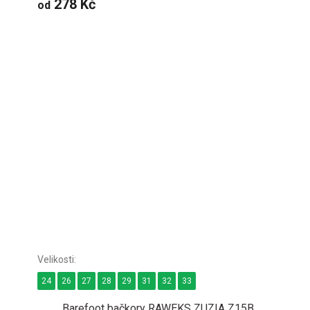
278 Kč
od
24
26
27
28
29
31
32
33
Barefoot bačkory RAWEKS ZUZIA Z15B