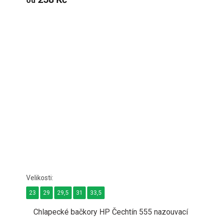
od
23
29
29,5
31
33,5
Chlapecké bačkory HP Čechtín 555 nazouvací