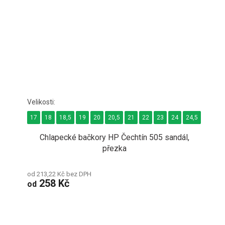
17
18
18,5
19
20
20,5
21
22
23
24
24,5
Chlapecké bačkory HP Čechtín 505 sandál,
přezka
od 213,22 Kč bez DPH
258 Kč
od