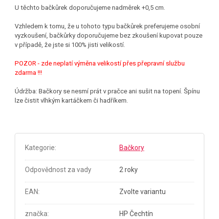
U těchto bačkůrek doporučujeme nadměrek +0,5 cm.
Vzhledem k tomu, že u tohoto typu bačkůrek preferujeme osobní
vyzkoušení, bačkůrky doporučujeme bez zkoušení kupovat pouze
v případě, že jste si 100% jisti velikostí.
POZOR - zde neplatí výměna velikostí přes přepravní službu
zdarma !!!
Údržba: Bačkory se nesmí prát v pračce ani sušit na topení. Špínu
lze čistit vlhkým kartáčkem či hadříkem.
Kategorie
:
Bačkory
Odpovědnost za vady
2 roky
EAN
:
Zvolte variantu
značka
:
HP Čechtín