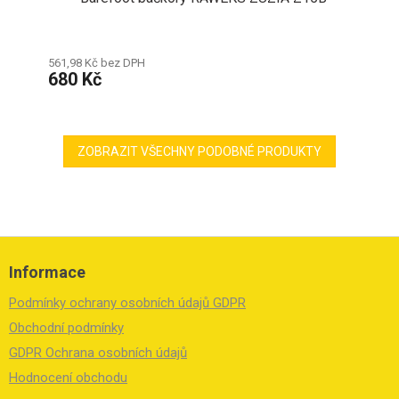
561,98 Kč bez DPH
680 Kč
ZOBRAZIT VŠECHNY PODOBNÉ PRODUKTY
Z
á
Informace
p
a
Podmínky ochrany osobních údajů GDPR
t
í
Obchodní podmínky
GDPR Ochrana osobních údajů
Hodnocení obchodu