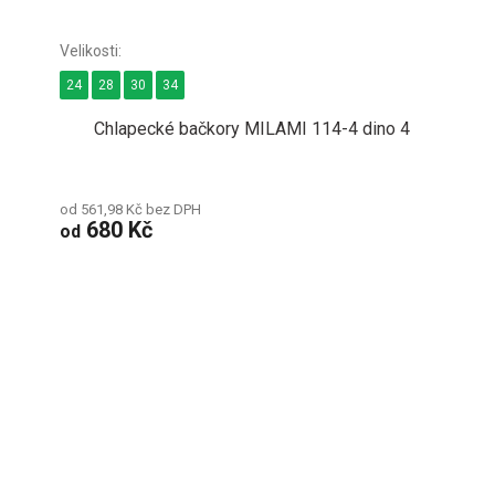
24
28
30
34
Chlapecké bačkory MILAMI 114-4 dino 4
od 561,98 Kč bez DPH
680 Kč
od