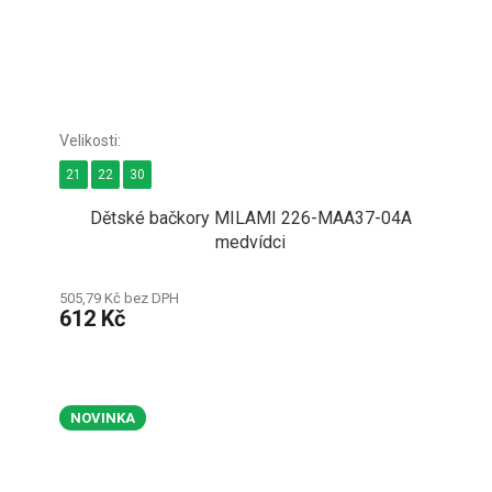
21
22
30
Dětské bačkory MILAMI 226-MAA37-04A
medvídci
505,79 Kč bez DPH
612 Kč
NOVINKA