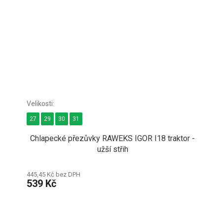
27
29
30
31
Chlapecké přezůvky RAWEKS IGOR I18 traktor -
užší střih
445,45 Kč bez DPH
539 Kč