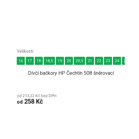
16
17
18
18,5
19
20
20,5
21
22
23
24
24,5
2
Dívčí bačkory HP Čechtín 508 šněrovací
od 213,22 Kč bez DPH
258 Kč
od