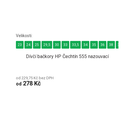
23
24
25
29,5
30
33
33,5
34
35
36
38
38,5
3
Dívčí bačkory HP Čechtín 555 nazouvací
od 229,75 Kč bez DPH
278 Kč
od