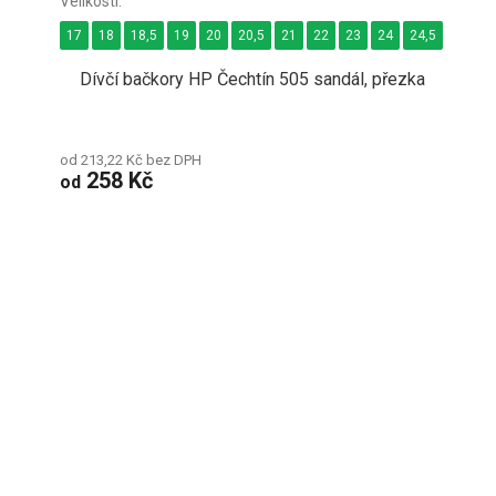
17
18
18,5
19
20
20,5
21
22
23
24
24,5
25
Dívčí bačkory HP Čechtín 505 sandál, přezka
od 213,22 Kč bez DPH
258 Kč
od