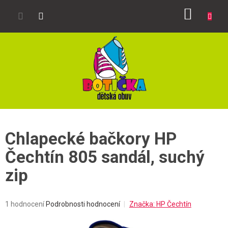
Přejít
NÁKUP
na
obsah
KOŠÍK
Chlapecké bačkory HP
Čechtín 805 sandál, suchý
zip
Průměrné
1 hodnocení
Podrobnosti hodnocení
Značka:
HP Čechtín
hodnocení
produktu