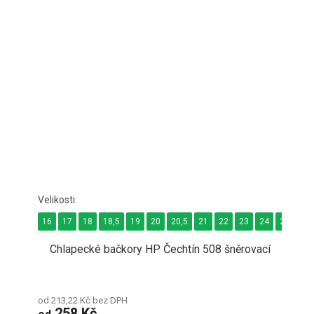
16
17
18
18,5
19
20
20,5
21
22
23
24
24,5
2
Chlapecké bačkory HP Čechtín 508 šněrovací
od 213,22 Kč bez DPH
258 Kč