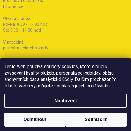
Březinova cesta 533,
Litoměřice
Otevírací doba:
Po-Pá: 8:30 - 17:00 hod
So: 8:30 - 11:00 hod
V prodejně
přijímáme platební karty
Tento web používá soubory cookies, které slouží k
zvyšování kvality služeb, personalizaci nabídky, sběru
anonymních dat a analytické účely. Dalším procházením
tohoto webu vyjadřujete souhlas s jejich používáním.
Nastavení
Odmítnout
Souhlasím
Copyright 2026
Botička
. Všechna práva vyhrazena.