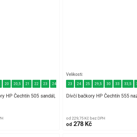
9
20
20,5
21
22
23
24
24,5
23
24
25
29,5
30
33
33,5
ry HP Čechtín 505 sandál,
Dívčí bačkory HP Čechtín 555 na
PH
od 229,75 Kč bez DPH
278 Kč
od