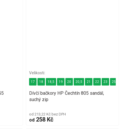
17
18
18,5
19
20
20,5
21
22
23
25
28
55
Dívčí bačkory HP Čechtín 805 sandál,
suchý zip
od 213,22 Kč bez DPH
258 Kč
od