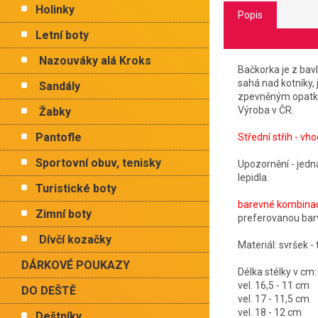
Holinky
Popis
Letní boty
Nazouváky alá Kroks
Bačkorka je z bav
sahá nad kotníky, 
Sandály
zpevněným opatkem
Výroba v ČR.
Žabky
Pantofle
Střední střih - vho
Sportovní obuv, tenisky
Upozornění - jedn
lepidla.
Turistické boty
barevné kombinace
Zimní boty
preferovanou barv
Dívčí kozačky
Materiál: svršek - 
DÁRKOVÉ POUKAZY
Délka stélky v cm:
vel. 16,5 - 11 cm
DO DEŠTĚ
vel. 17 - 11,5 cm
vel. 18 - 12 cm
Deštníky