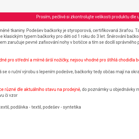
Prosím, pečlivě si zkontrolujte velikosti produktu d
lněné tkaniny. Podešev bačkorky je styroporová, certifikovaná žirafou. 
je klasickým typem bačkorky pro děti od 1 roku do 3 let. Šněrování bačk
 zaručuje pevné zafixování nohy v botičce a tím se docílí správného 
dné pro střední a mírně širší nožičky, nejsou vhodné pro štíhlá chodidla be
á se o ruční výrobu s lepením podešve, bačkorky tedy občas mají na okr
 různé dle aktuálního stavu na prodejně
, do poznámky u objednávky 
u či vzor
textil, podšívka - textil, podešev - syntetika