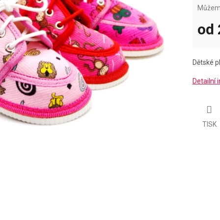
Můžeme
od
Měrná
cena:
Dětské pl
Detailní
TISK