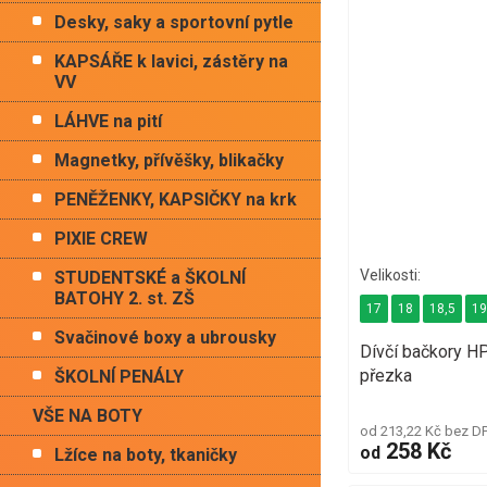
Desky, saky a sportovní pytle
KAPSÁŘE k lavici, zástěry na
VV
LÁHVE na pití
Magnetky, přívěšky, blikačky
PENĚŽENKY, KAPSIČKY na krk
PIXIE CREW
STUDENTSKÉ a ŠKOLNÍ
BATOHY 2. st. ZŠ
17
18
18,5
1
Svačinové boxy a ubrousky
Dívčí bačkory HP
přezka
ŠKOLNÍ PENÁLY
VŠE NA BOTY
od 213,22 Kč bez D
258 Kč
od
Lžíce na boty, tkaničky