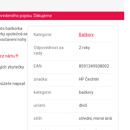
le uvedeného popisu. Děkujeme
Tato bačkorka
orky společně se
Kategorie
:
Bačkory
postavení nohy.
Odpovědnost za
2 roky
vady
z nártu !!!
EAN
:
8591349508002
ajích zbytečky
značka
:
HP Čechtín
můžete napsat
kategorie
:
bačkory
určení
:
dívčí
střih
:
střední, mírně širší