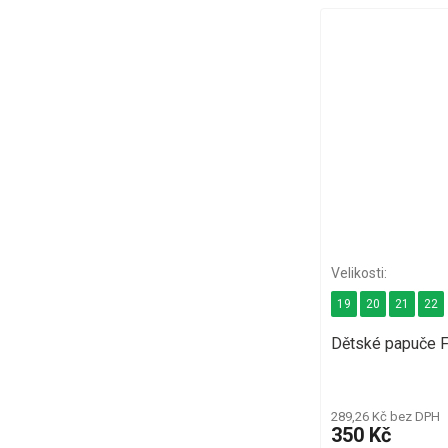
19
20
21
22
Dětské papuče 
289,26 Kč bez DPH
350 Kč