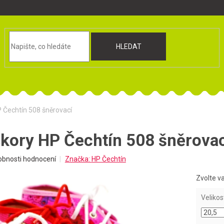
HLEDAT
P Čechtín 508 šněrovací
čkory HP Čechtín 508 šněrova
obnosti hodnocení
Značka:
HP Čechtín
Zvolte v
Velikos