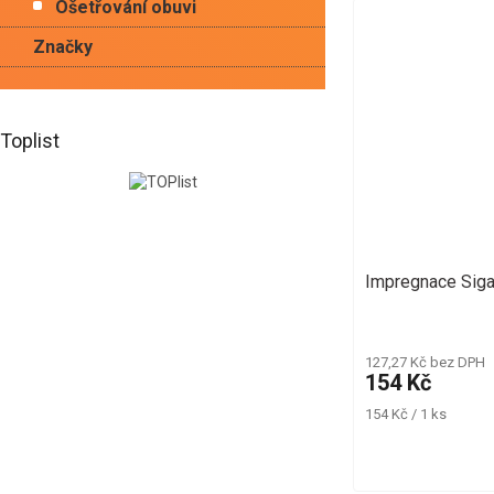
Ošetřování obuvi
Značky
Toplist
Impregnace Siga
127,27 Kč bez DPH
154 Kč
Měrná
154 Kč / 1 ks
cena: