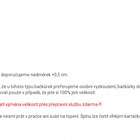
k doporučujeme nadměrek +0,5 cm.
 že u tohoto typu bačkůrek preferujeme osobní vyzkoušení, bačkůrky 
at pouze v případě, že jste si 100% jisti velikostí.
tí výměna velikostí přes přepravní službu zdarma !!!
 nesmí prát v pračce ani sušit na topení. Špínu lze čistit vlhkým kartáč