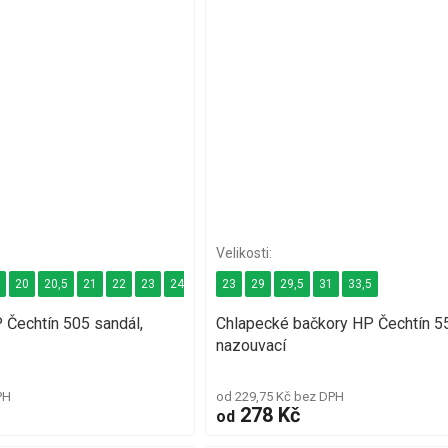
9
20
20,5
21
22
23
24
24,5
23
25
29
29,5
31
33,5
 Čechtín 505 sandál,
Chlapecké bačkory HP Čechtín 5
nazouvací
PH
od 229,75 Kč bez DPH
278 Kč
od