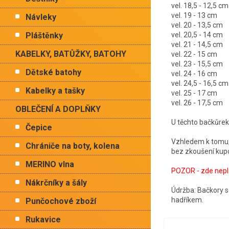
vel. 18,5 - 12,5 cm
vel. 19 - 13 cm
Návleky
vel. 20 - 13,5 cm
Pláštěnky
vel. 20,5 - 14 cm
vel. 21 - 14,5 cm
KABELKY, BATŮŽKY, BATOHY
vel. 22 - 15 cm
vel. 23 - 15,5 cm
Dětské batohy
vel. 24 - 16 cm
vel. 24,5 - 16,5 cm
Kabelky a tašky
vel. 25 - 17 cm
vel. 26 - 17,5 cm
OBLEČENÍ A DOPLŇKY
U těchto bačkůre
Čepice
Vzhledem k tomu,
Chrániče na boty, kolena
bez zkoušení kupov
MERINO vlna
POZOR - zde nepla
Nákrčníky a šály
Údržba: Bačkory se
hadříkem.
Punčochové zboží
Rukavice