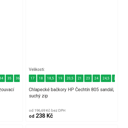
34
35
36
38
17
38,5
18
39
18,5
40
19
41
20,5
21
23
24
24,5
25
26
zouvací
Chlapecké bačkory HP Čechtín 805 sandál,
suchý zip
od 196,69 Kč bez DPH
238 Kč
od