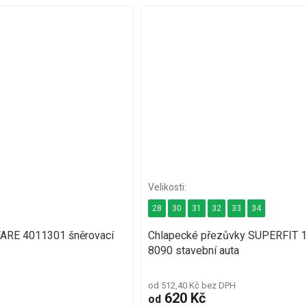
28
30
31
32
33
34
FARE 4011301 šněrovací
Chlapecké přezůvky SUPERFIT 
8090 stavební auta
od 512,40 Kč bez DPH
620 Kč
od