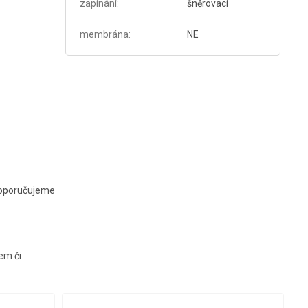
zapínání
:
šněrovací
membrána
:
NE
doporučujeme
kem či