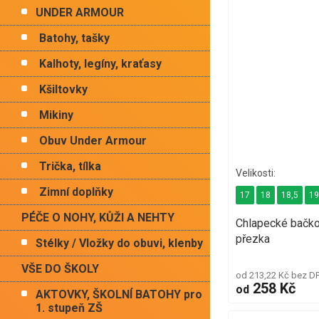
UNDER ARMOUR
Batohy, tašky
Kalhoty, legíny, kraťasy
Kšiltovky
Mikiny
Obuv Under Armour
Trička, tílka
Zimní doplňky
17
18
18,5
1
PÉČE O NOHY, KŮŽI A NEHTY
Chlapecké bačko
přezka
Stélky / Vložky do obuvi, klenby
VŠE DO ŠKOLY
od 213,22 Kč bez D
258 Kč
od
AKTOVKY, ŠKOLNÍ BATOHY pro
1. stupeň ZŠ