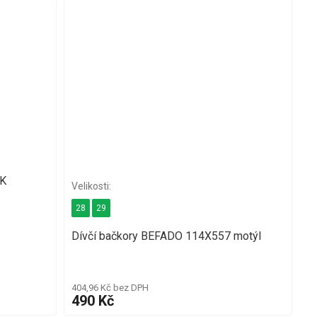
K
28
29
Dívčí bačkory BEFADO 114X557 motýl
404,96 Kč bez DPH
490 Kč