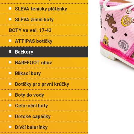
p
hvězdiček.
a
SLEVA tenisky plátěnky
n
e
SLEVA zimní boty
l
BOTY ve vel. 17-43
ATTIPAS botičky
Bačkory
BAREFOOT obuv
Blikací boty
Botičky pro první krůčky
Boty do vody
Celoroční boty
Dětské capáčky
Dívčí balerínky