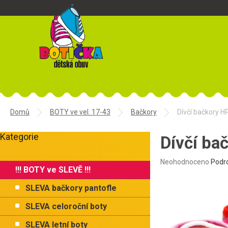
Přejít
na
obsah
Domů
BOTY ve vel. 17-43
Bačkory
Dívčí bačkory H
P
Kategorie
o
Dívčí ba
Přeskočit
s
kategorie
t
Průměrné
Neohodnoceno
Podr
!!! BOTY ve SLEVĚ !!!
r
hodnocení
produktu
a
SLEVA bačkory pantofle
je
n
0,0
n
SLEVA celoroční boty
z
í
5
SLEVA letní boty