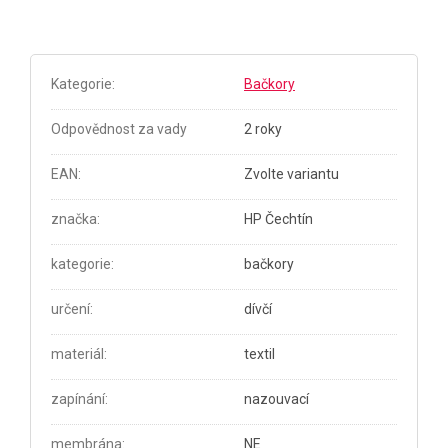
Kategorie
:
Bačkory
Odpovědnost za vady
2 roky
EAN
:
Zvolte variantu
značka
:
HP Čechtín
kategorie
:
bačkory
určení
:
dívčí
materiál
:
textil
zapínání
:
nazouvací
membrána
:
NE