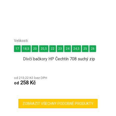
17
18,5
20
20,5
22
23
24
24,5
25
26
Dívčí bačkory HP Čechtín 708 suchý zip
od 213,22 Kč bez DPH
258 Kč
od
ZOBRAZIT VŠECHNY PODOBNÉ PRODUKTY