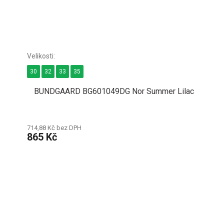
30
32
33
35
BUNDGAARD BG601049DG Nor Summer Lilac
714,88 Kč bez DPH
865 Kč