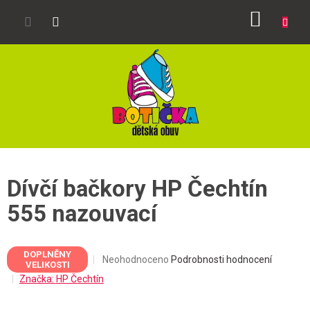
Přejít
NÁKUP
na
obsah
KOŠÍK
Dívčí bačkory HP Čechtín
555 nazouvací
DOPLNĚNY
Průměrné
Neohodnoceno
Podrobnosti hodnocení
VELIKOSTI
hodnocení
Značka:
HP Čechtín
produktu
je