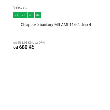
24
28
30
34
Chlapecké bačkory MILAMI 114-4 dino 4
od 561,98 Kč bez DPH
680 Kč
od