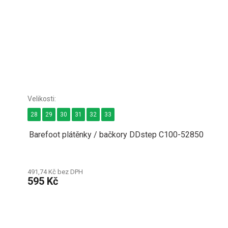
28
29
30
31
32
33
Barefoot plátěnky / bačkory DDstep C100-52850
491,74 Kč bez DPH
595 Kč