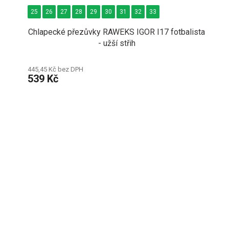
25
26
27
28
29
30
31
32
33
Chlapecké přezůvky RAWEKS IGOR I17 fotbalista
- užší střih
445,45 Kč bez DPH
539 Kč