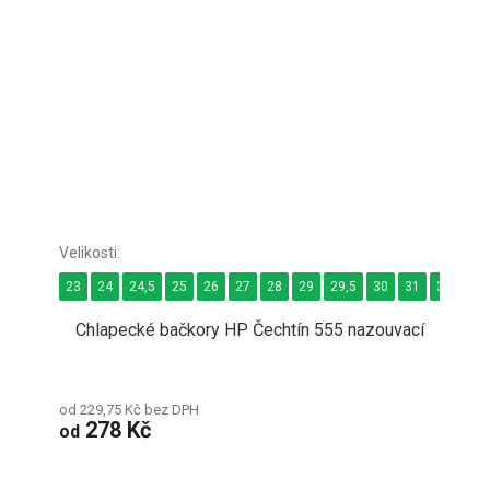
23
24
24,5
25
26
27
28
29
29,5
30
31
32
33
Chlapecké bačkory HP Čechtín 555 nazouvací
od 229,75 Kč bez DPH
278 Kč
od