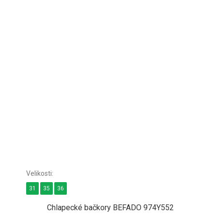
31
35
36
Chlapecké bačkory BEFADO 974Y552