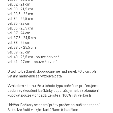
vel. 32 - 21 cm
vel. 33 - 21,5 cm
vel. 33,5 - 22 cm
vel. 34 - 22,5 cm
vel. 35 - 23 cm
vel. 36 - 23,5 cm
vel. 37 - 24 cm
vel. 37,5 - 24,5 cm
vel. 38 - 25 cm
vel. 38,5 - 25,5 cm
vel. 39 - 26 cm
vel. 40 - 26,5 cm - pouze červené
vel. 41 - 27 cm - pouze červené
U těchto bačkůrek doporučujeme nadměrek +0,5 cm, při
větším nadměrku se vyzouvá pata.
Vzhledem k tomu, že u tohoto typu bačkůrek preferujeme
osobní vyzkoušení, bačkůrky doporučujeme bez zkoušení
kupovat pouze v případě, že jste si 100% jisti velikostí.
Údržba: Bačkory se nesmí prát v pračce ani sušit na topení.
Špínu lze čistit vlhkým kartáčkem či hadříkem.