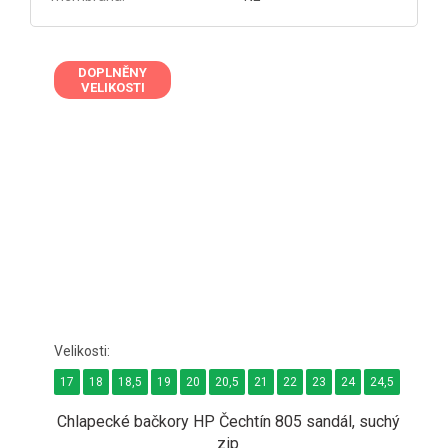
DOPLNĚNY
VELIKOSTI
17
18
18,5
19
20
20,5
21
22
23
24
24,5
25
2
Chlapecké bačkory HP Čechtín 805 sandál, suchý
zip