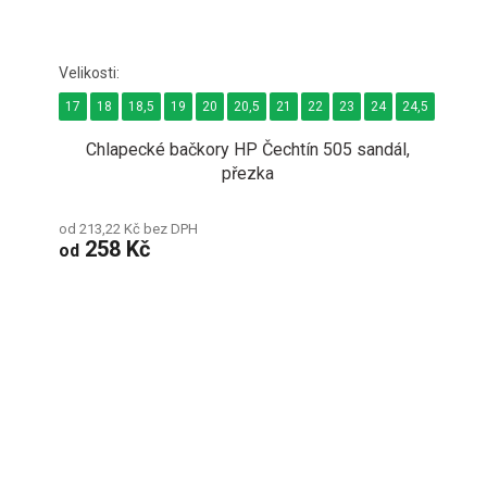
17
18
18,5
19
20
20,5
21
22
23
24
24,5
Chlapecké bačkory HP Čechtín 505 sandál,
přezka
od 213,22 Kč bez DPH
258 Kč
od