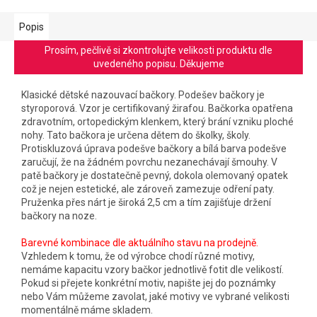
Popis
Prosím, pečlivě si zkontrolujte velikosti produktu dle
uvedeného popisu. Děkujeme
Klasické dětské nazouvací bačkory. Podešev bačkory je
styroporová. Vzor je certifikovaný žirafou. Bačkorka opatřena
zdravotním, ortopedickým klenkem, který brání vzniku ploché
nohy. Tato bačkora je určena dětem do školky, školy.
Protiskluzová úprava podešve bačkory a bílá barva podešve
zaručují, že na žádném povrchu nezanechávají šmouhy. V
patě bačkory je dostatečně pevný, dokola olemovaný opatek
což je nejen estetické, ale zároveň zamezuje odření paty.
Pruženka přes nárt je široká 2,5 cm a tím zajišťuje držení
bačkory na noze.
Barevné kombinace dle aktuálního stavu na prodejně.
Vzhledem k tomu, že od výrobce chodí různé motivy,
nemáme kapacitu vzory bačkor jednotlivě fotit dle velikostí.
Pokud si přejete konkrétní motiv, napište jej do poznámky
nebo Vám můžeme zavolat, jaké motivy ve vybrané velikosti
momentálně máme skladem.