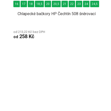
16
17
18
18,5
20
20,5
21
22
23
24
24,5
26
Chlapecké bačkory HP Čechtín 508 šněrovací
od 213,22 Kč bez DPH
258 Kč
od