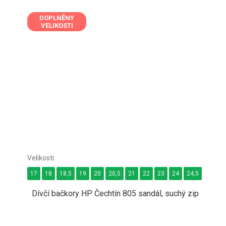
DOPLNĚNY
VELIKOSTI
17
18
18,5
19
20
20,5
21
22
23
24
24,5
25
2
Dívčí bačkory HP Čechtín 805 sandál, suchý zip