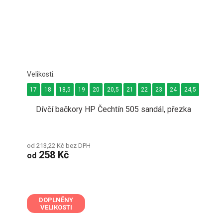
17
18
18,5
19
20
20,5
21
22
23
24
24,5
25
Dívčí bačkory HP Čechtín 505 sandál, přezka
od 213,22 Kč bez DPH
258 Kč
od
DOPLNĚNY
VELIKOSTI