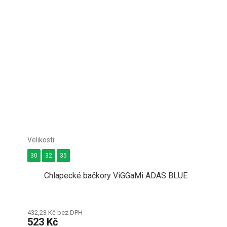
30
32
35
Chlapecké bačkory ViGGaMi ADAS BLUE
432,23 Kč bez DPH
523 Kč