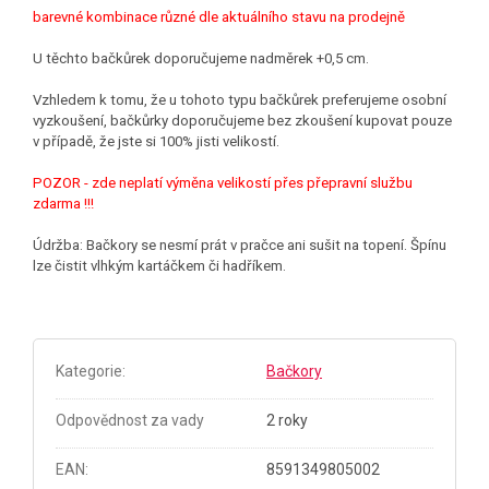
barevné kombinace různé dle aktuálního stavu na prodejně
U těchto bačkůrek doporučujeme nadměrek +0,5 cm.
Vzhledem k tomu, že u tohoto typu bačkůrek preferujeme osobní
vyzkoušení, bačkůrky doporučujeme bez zkoušení kupovat pouze
v případě, že jste si 100% jisti velikostí.
POZOR - zde neplatí výměna velikostí přes přepravní službu
zdarma !!!
Údržba: Bačkory se nesmí prát v pračce ani sušit na topení. Špínu
lze čistit vlhkým kartáčkem či hadříkem.
Kategorie
:
Bačkory
Odpovědnost za vady
2 roky
EAN
:
8591349805002