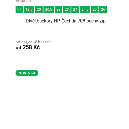
17
18,5
20
20,5
22
23
24
24,5
25
26
Dívčí bačkory HP Čechtín 708 suchý zip
od 213,22 Kč bez DPH
258 Kč
od
NOVINKA