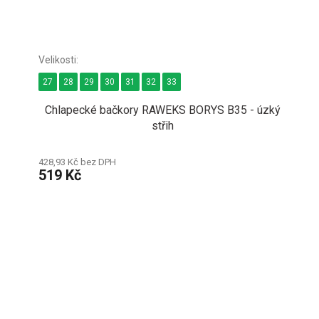
27
28
29
30
31
32
33
Chlapecké bačkory RAWEKS BORYS B35 - úzký
střih
428,93 Kč bez DPH
519 Kč