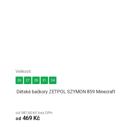
26
27
28
31
34
Dětské bačkory ZETPOL SZYMON 859 Minecraft
od 387,60 Kč bez DPH
469 Kč
od