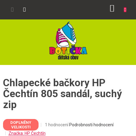
Přejít
NÁKUP
na
obsah
KOŠÍK
Chlapecké bačkory HP
Čechtín 805 sandál, suchý
zip
DOPLNĚNY
Průměrné
1 hodnocení
Podrobnosti hodnocení
VELIKOSTI
hodnocení
Značka:
HP Čechtín
produktu