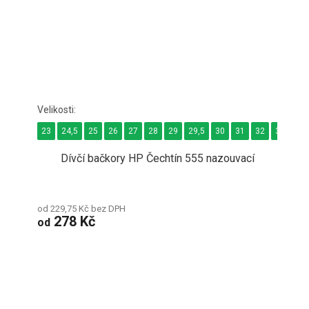
23
24,5
25
26
27
28
29
29,5
30
31
32
33
33,
Dívčí bačkory HP Čechtín 555 nazouvací
od 229,75 Kč bez DPH
278 Kč
od