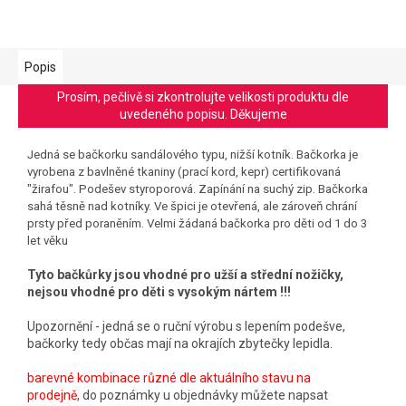
Popis
Prosím, pečlivě si zkontrolujte velikosti produktu dle
uvedeného popisu. Děkujeme
Jedná se bačkorku sandálového typu, nižší kotník. Bačkorka je
vyrobena z bavlněné tkaniny (prací kord, kepr) certifikovaná
"žirafou". Podešev styroporová. Zapínání na suchý zip. Bačkorka
sahá těsně nad kotníky. Ve špici je otevřená, ale zároveň chrání
prsty před poraněním. Velmi žádaná bačkorka pro děti od 1 do 3
let věku
Tyto bačkůrky jsou vhodné pro užší a střední nožičky,
nejsou vhodné pro děti s vysokým nártem !!!
Upozornění - jedná se o ruční výrobu s lepením podešve,
bačkorky tedy občas mají na okrajích zbytečky lepidla.
barevné kombinace různé dle aktuálního stavu na
prodejně
, do poznámky u objednávky můžete napsat