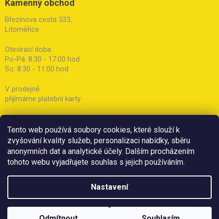
Kamenný obchod
Březinova cesta 533,
Litoměřice
Otevírací doba:
Po-Pá: 8:30 - 17:00 hod
So: 8:30 - 11:00 hod
V prodejně
přijímáme platební karty
Tento web používá soubory cookies, které slouží k
zvyšování kvality služeb, personalizaci nabídky, sběru
anonymních dat a analytické účely. Dalším procházením
tohoto webu vyjadřujete souhlas s jejich používáním.
Nastavení
Odmítnout
Souhlasím