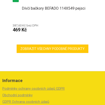
Dívčí bačkory BEFADO 114X549 pejsci
387,60 Kč bez DPH
469 Kč
ZOBRAZIT VŠECHNY PODOBNÉ PRODUKTY
Z
á
Informace
p
a
Podmínky ochrany osobních údajů GDPR
t
í
Obchodní podmínky
GDPR Ochrana osobních údajů