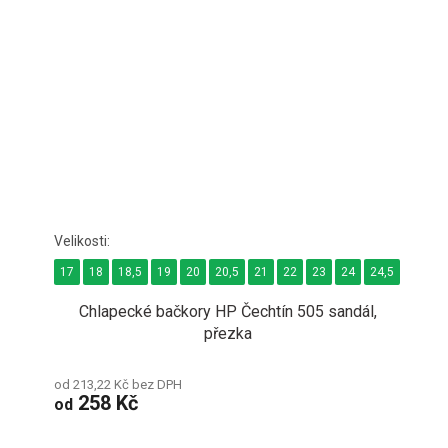
17
18
18,5
19
20
20,5
21
22
23
24
24,5
Chlapecké bačkory HP Čechtín 505 sandál,
přezka
od 213,22 Kč bez DPH
258 Kč
od