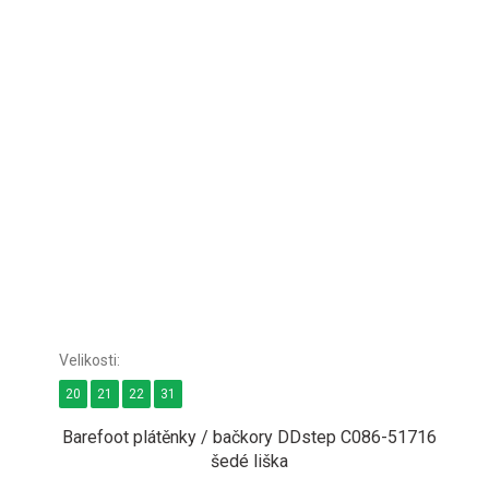
20
21
22
31
Barefoot plátěnky / bačkory DDstep C086-51716
šedé liška