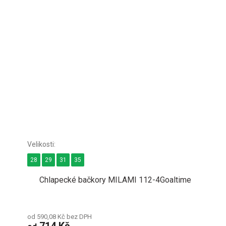
28
29
31
35
Chlapecké bačkory MILAMI 112-4Goaltime
od 590,08 Kč bez DPH
714 Kč