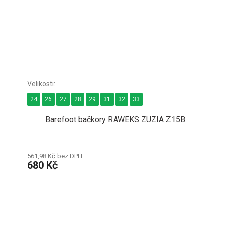
24
26
27
28
29
31
32
33
Barefoot bačkory RAWEKS ZUZIA Z15B
561,98 Kč bez DPH
680 Kč