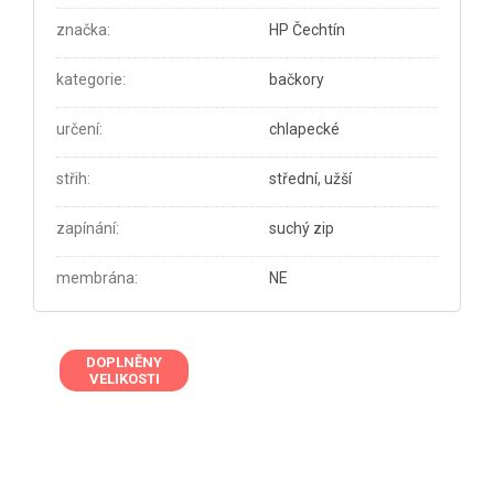
značka
:
HP Čechtín
kategorie
:
bačkory
určení
:
chlapecké
střih
:
střední, užší
zapínání
:
suchý zip
membrána
:
NE
DOPLNĚNY
VELIKOSTI