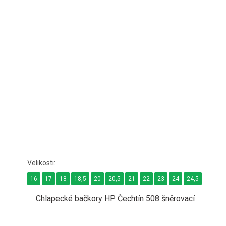
16
17
18
18,5
20
20,5
21
22
23
24
24,5
26
Chlapecké bačkory HP Čechtín 508 šněrovací