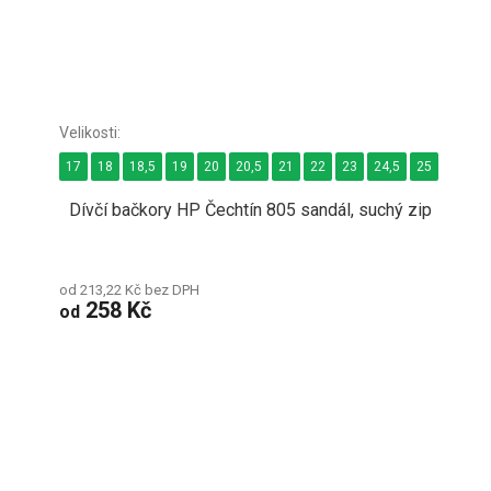
17
18
18,5
19
20
20,5
21
22
23
24,5
25
26
2
Dívčí bačkory HP Čechtín 805 sandál, suchý zip
od 213,22 Kč bez DPH
258 Kč
od