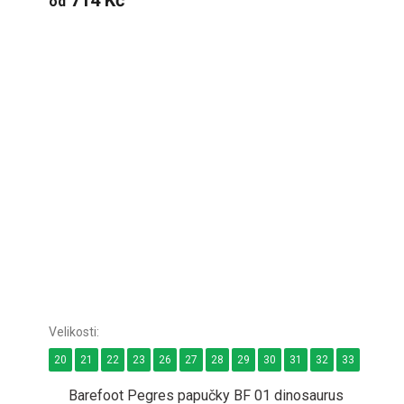
od
20
21
22
23
26
27
28
29
30
31
32
33
34
Barefoot Pegres papučky BF 01 dinosaurus