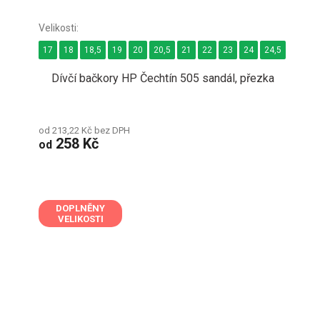
17
18
18,5
19
20
20,5
21
22
23
24
24,5
25
Dívčí bačkory HP Čechtín 505 sandál, přezka
od 213,22 Kč bez DPH
258 Kč
od
DOPLNĚNY
VELIKOSTI