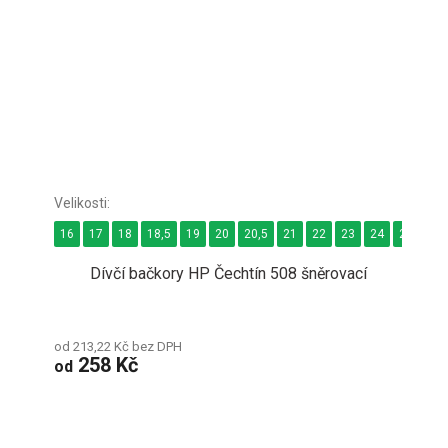
16
17
18
18,5
19
20
20,5
21
22
23
24
24,5
2
Dívčí bačkory HP Čechtín 508 šněrovací
od 213,22 Kč bez DPH
258 Kč
od