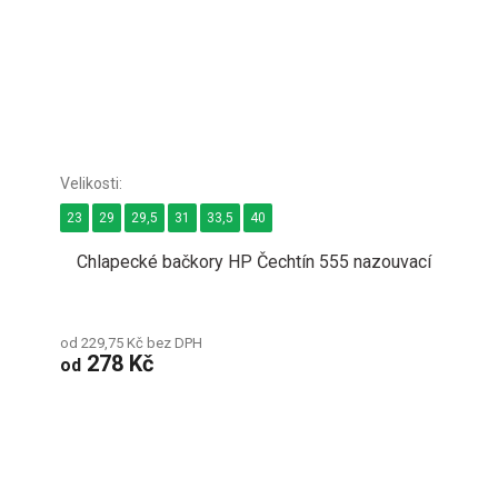
23
29
29,5
31
33,5
40
Chlapecké bačkory HP Čechtín 555 nazouvací
od 229,75 Kč bez DPH
278 Kč
od