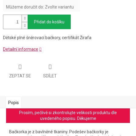
Můžeme doručit do:
Zvolte variantu
Přidat do košíku
Dětské plné šněrovací bačkory, certifikát Žirafa
Detailní informace
ZEPTAT SE
SDÍLET
Popis
Prosím, pečlivě si zkontrolujte velikosti produktu dle
uvedeného popisu. Děkujeme
Bačkorka je z bavlněné tkaniny. Podešev bačkorky je