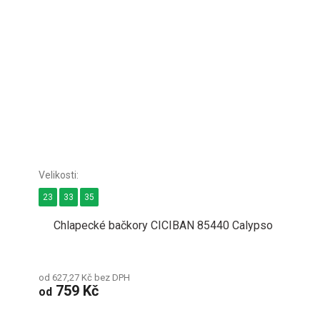
23
33
35
Chlapecké bačkory CICIBAN 85440 Calypso
od 627,27 Kč bez DPH
759 Kč
od