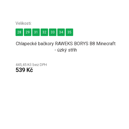
28
29
31
32
33
34
35
Chlapecké bačkory RAWEKS BORYS B8 Minecraft
- úzký střih
445,45 Kč bez DPH
539 Kč