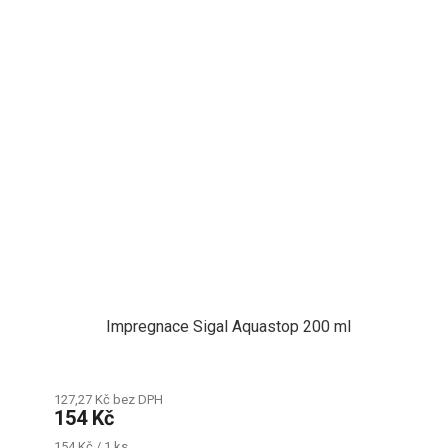
Impregnace Sigal Aquastop 200 ml
127,27 Kč bez DPH
154 Kč
Měrná
154 Kč / 1 ks