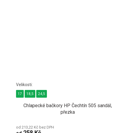
17
18,5
24,5
Chlapecké bačkory HP Čechtín 505 sandál,
přezka
od 213,22 Kč bez DPH
258 Kč