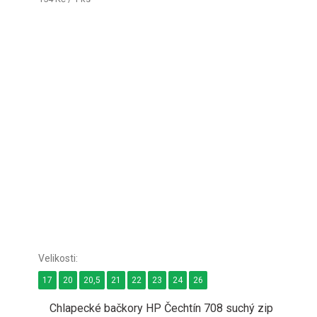
cena:
17
20
20,5
21
22
23
24
26
Chlapecké bačkory HP Čechtín 708 suchý zip