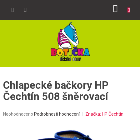
Přejít
NÁKUP
na
obsah
KOŠÍK
Chlapecké bačkory HP
Čechtín 508 šněrovací
Průměrné
Neohodnoceno
Podrobnosti hodnocení
Značka:
HP Čechtín
hodnocení
produktu
je
0,0