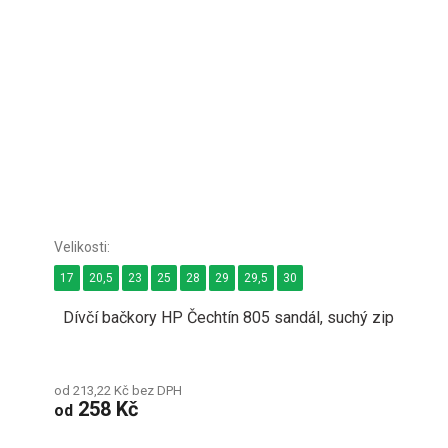
17
20,5
23
25
28
29
29,5
30
Dívčí bačkory HP Čechtín 805 sandál, suchý zip
od 213,22 Kč bez DPH
258 Kč
od