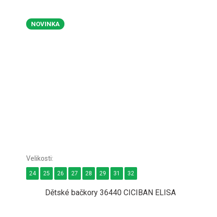
NOVINKA
24
25
26
27
28
29
31
32
Dětské bačkory 36440 CICIBAN ELISA