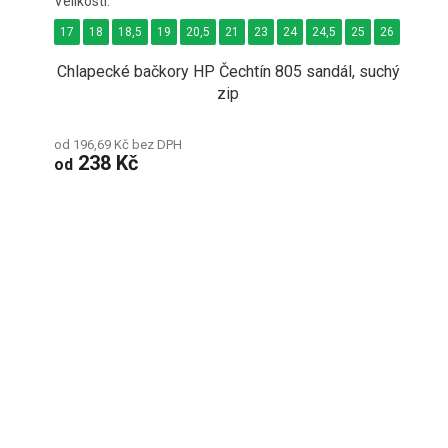
17
18
18,5
19
20,5
21
23
24
24,5
25
26
27
2
Chlapecké bačkory HP Čechtín 805 sandál, suchý
zip
od 196,69 Kč bez DPH
238 Kč
od