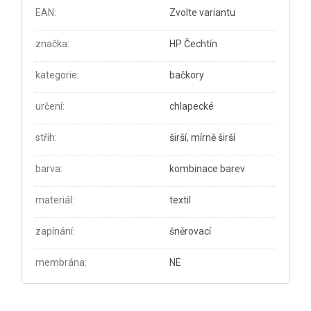
EAN
:
Zvolte variantu
značka
:
HP Čechtín
kategorie
:
bačkory
určení
:
chlapecké
střih
:
širší, mírně širší
barva
:
kombinace barev
materiál
:
textil
zapínání
:
šněrovací
membrána
:
NE