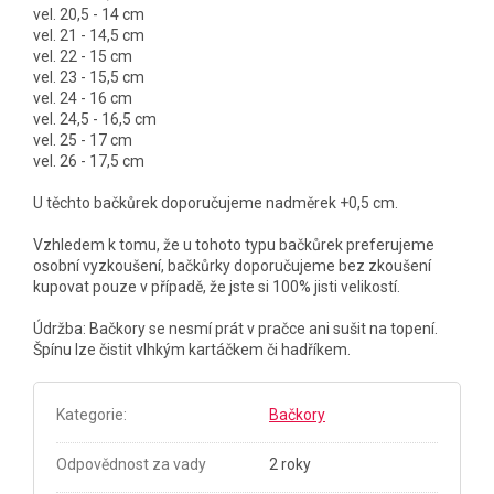
vel. 20,5 - 14 cm
vel. 21 - 14,5 cm
vel. 22 - 15 cm
vel. 23 - 15,5 cm
vel. 24 - 16 cm
vel. 24,5 - 16,5 cm
vel. 25 - 17 cm
vel. 26 - 17,5 cm
U těchto bačkůrek doporučujeme nadměrek +0,5 cm.
Vzhledem k tomu, že u tohoto typu bačkůrek preferujeme
osobní vyzkoušení, bačkůrky doporučujeme bez zkoušení
kupovat pouze v případě, že jste si 100% jisti velikostí.
Údržba: Bačkory se nesmí prát v pračce ani sušit na topení.
Špínu lze čistit vlhkým kartáčkem či hadříkem.
Kategorie
:
Bačkory
Odpovědnost za vady
2 roky