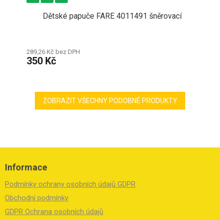
Dětské papuče FARE 4011491 šněrovací
289,26 Kč bez DPH
350 Kč
ZOBRAZIT VŠECHNY PODOBNÉ PRODUKTY
Z
á
Informace
p
a
Podmínky ochrany osobních údajů GDPR
t
í
Obchodní podmínky
GDPR Ochrana osobních údajů