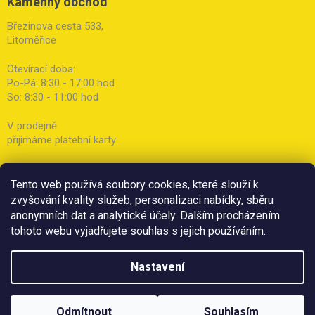
Kamenný obchod
Březinova cesta 533,
Litoměřice
Otevírací doba:
Po-Pá: 8:30 - 17:00 hod
So: 8:30 - 11:00 hod
V prodejně
přijímáme platební karty
Tento web používá soubory cookies, které slouží k
zvyšování kvality služeb, personalizaci nabídky, sběru
anonymních dat a analytické účely. Dalším procházením
tohoto webu vyjadřujete souhlas s jejich používáním.
Nastavení
Odmítnout
Souhlasím