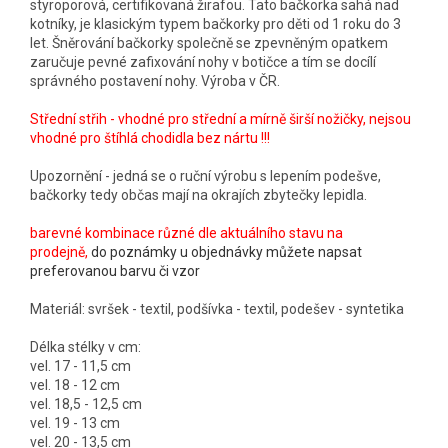
styroporová, certifikovaná žirafou. Tato bačkorka sahá nad
kotníky, je klasickým typem bačkorky pro děti od 1 roku do 3
let. Šněrování bačkorky společně se zpevněným opatkem
zaručuje pevné zafixování nohy v botičce a tím se docílí
správného postavení nohy. Výroba v ČR.
Střední střih - vhodné pro střední a mírně širší nožičky, nejsou
vhodné pro štíhlá chodidla bez nártu !!!
Upozornění - jedná se o ruční výrobu s lepením podešve,
bačkorky tedy občas mají na okrajích zbytečky lepidla.
barevné kombinace různé dle aktuálního stavu na
prodejně,
do poznámky u objednávky můžete napsat
preferovanou barvu či vzor
Materiál: svršek - textil, podšívka - textil, podešev - syntetika
Délka stélky v cm:
vel. 17 - 11,5 cm
vel. 18 - 12 cm
vel. 18,5 - 12,5 cm
vel. 19 - 13 cm
vel. 20 - 13,5 cm