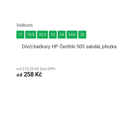
17
18,5
20,5
23
24
24,5
25
Dívčí bačkory HP Čechtín 505 sandál, přezka
od 213,22 Kč bez DPH
258 Kč
od