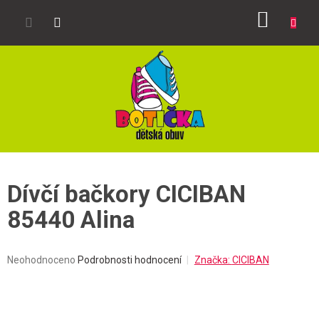
Přejít
NÁKUP
na
obsah
KOŠÍK
Dívčí bačkory CICIBAN
85440 Alina
Průměrné
Neohodnoceno
Podrobnosti hodnocení
Značka:
CICIBAN
hodnocení
produktu
je
0,0