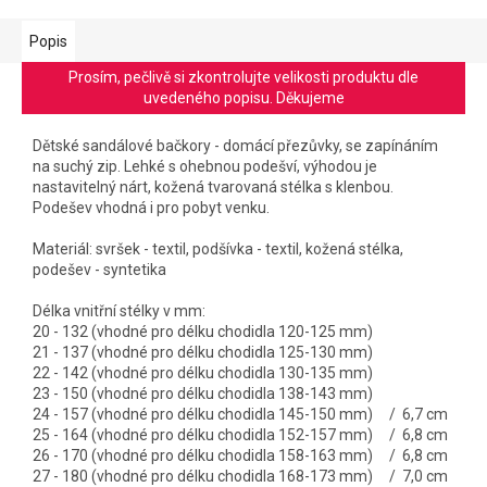
Popis
Prosím, pečlivě si zkontrolujte velikosti produktu dle
uvedeného popisu. Děkujeme
Dětské sandálové bačkory - domácí přezůvky, se zapínáním
na suchý zip. Lehké s ohebnou podešví, výhodou je
nastavitelný nárt, kožená tvarovaná stélka s klenbou.
Podešev vhodná i pro pobyt venku.
Materiál: svršek - textil, podšívka - textil, kožená stélka,
podešev - syntetika
Délka vnitřní stélky v mm:
20 - 132 (vhodné pro délku chodidla 120-125 mm)
21 - 137 (vhodné pro délku chodidla 125-130 mm)
22 - 142 (vhodné pro délku chodidla 130-135 mm)
23 - 150 (vhodné pro délku chodidla 138-143 mm)
24 - 157 (vhodné pro délku chodidla 145-150 mm) / 6,7 cm
25 - 164 (vhodné pro délku chodidla 152-157 mm) / 6,8 cm
26 - 170 (vhodné pro délku chodidla 158-163 mm) / 6,8 cm
27 - 180 (vhodné pro délku chodidla 168-173 mm) / 7,0 cm