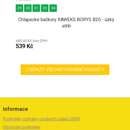
29
30
31
33
34
Chlapecké bačkory RAWEKS BORYS B20 - úzký
střih
445,45 Kč bez DPH
539 Kč
ZOBRAZIT VŠECHNY PODOBNÉ PRODUKTY
Z
á
Informace
p
a
Podmínky ochrany osobních údajů GDPR
t
í
Obchodní podmínky