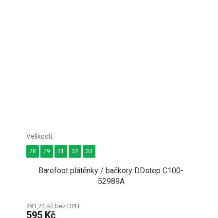
28
29
31
32
33
Barefoot plátěnky / bačkory DDstep C100-
52989A
491,74 Kč bez DPH
595 Kč