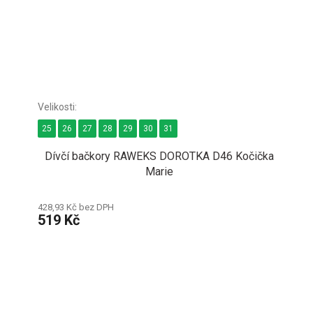
25
26
27
28
29
30
31
Dívčí bačkory RAWEKS DOROTKA D46 Kočička
Marie
428,93 Kč bez DPH
519 Kč