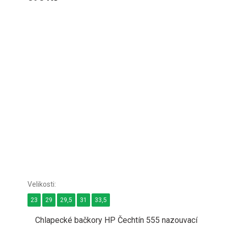
23
29
29,5
31
33,5
Chlapecké bačkory HP Čechtín 555 nazouvací