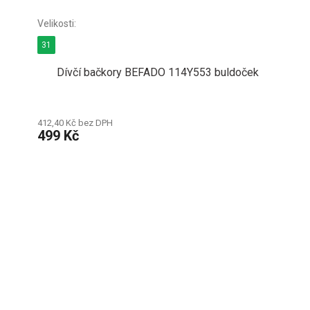
31
Dívčí bačkory BEFADO 114Y553 buldoček
412,40 Kč bez DPH
499 Kč