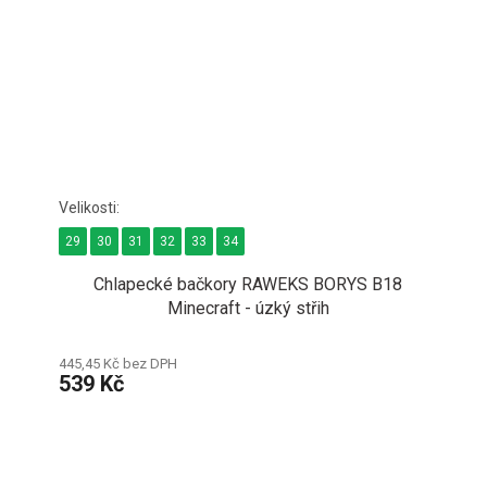
29
30
31
32
33
34
Chlapecké bačkory RAWEKS BORYS B18
Minecraft - úzký střih
445,45 Kč bez DPH
539 Kč