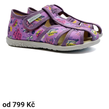
z
5
hvězdiček.
od
799 Kč