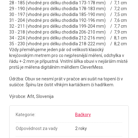
28 - 185 (vhodné pro délku chodidla 173-178 mm) / 7,1 cm
29 - 190 (vhodné pro délku chodidla 178-183 mm) / 7,2 cm
30 - 197 (vhodné pro délku chodidla 185-190 mm) / 7,5 cm
31 - 204 (vhodné pro délku chodidla 192-196 mm) / 7,6 cm
32 - 211 (vhodné pro délku chodidla 199-204 mm) / 7,7 cm
33 - 218 (vhodné pro délku chodidla 206-210 mm) / 7,9 cm
34 - 224 (vhodné pro délku chodidla 212-216 mm) / 8,1 cm
35 - 230 (vhodné pro délku chodidla 218-222 mm) / 8,2 cm
Vždy přeměřujeme jeden pár od velikosti klasický
krejčovským metrem pro co nejpřesnější měření, odchylka v
řádu +-2 mm je přípustná. Vnitřní šířka obuvi v nejširším místě
prstů je měřena digitálním měřidlem CleverMess.
Údržba: Obuv se nesmí prát v pračce ani sušit na topení či v
sušičce. Špínu lze čistit vlhkým kartáčkem či hadříkem.
Výrobce: Afit, Slovenija
Kategorie
:
Bačkory
Odpovědnost za vady
2 roky