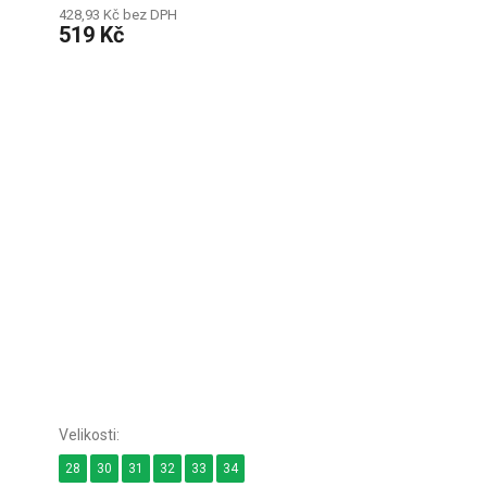
428,93 Kč bez DPH
519 Kč
28
30
31
32
33
34