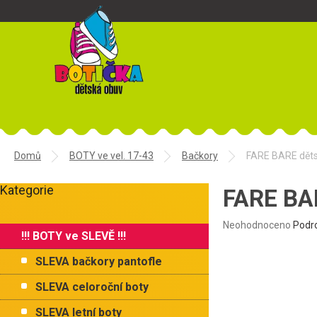
Přejít
na
obsah
Domů
BOTY ve vel. 17-43
Bačkory
FARE BARE dět
P
Kategorie
o
FARE BA
Přeskočit
s
kategorie
t
Průměrné
Neohodnoceno
Podr
!!! BOTY ve SLEVĚ !!!
r
hodnocení
produktu
a
SLEVA bačkory pantofle
je
n
0,0
n
SLEVA celoroční boty
z
í
5
SLEVA letní boty