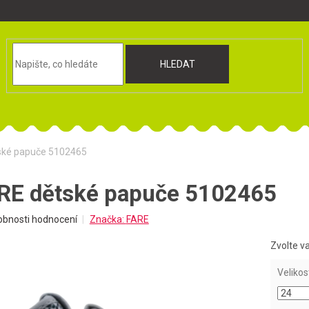
HLEDAT
ské papuče 5102465
RE dětské papuče 5102465
obnosti hodnocení
Značka:
FARE
Zvolte v
Velikos