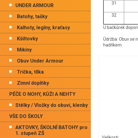
31
UNDER ARMOUR
32
Batohy, tašky
Kalhoty, legíny, kraťasy
U bačkůrek dopor
Kšiltovky
Údržba: Obuv se ne
hadříkem.
Mikiny
Obuv Under Armour
Trička, tílka
Zimní doplňky
PÉČE O NOHY, KŮŽI A NEHTY
Stélky / Vložky do obuvi, klenby
VŠE DO ŠKOLY
AKTOVKY, ŠKOLNÍ BATOHY pro
1. stupeň ZŠ