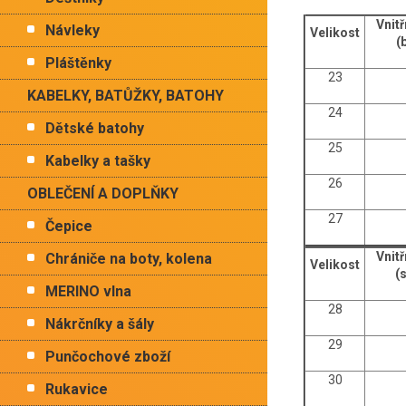
Vnitř
Návleky
Velikost
(
Pláštěnky
23
KABELKY, BATŮŽKY, BATOHY
24
Dětské batohy
25
Kabelky a tašky
26
OBLEČENÍ A DOPLŇKY
27
Čepice
Vnitř
Chrániče na boty, kolena
Velikost
(
MERINO vlna
28
Nákrčníky a šály
29
Punčochové zboží
30
Rukavice