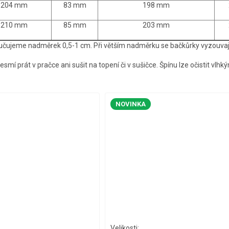
204 mm
83 mm
198 mm
210 mm
85 mm
203 mm
učujeme nadměrek 0,5-1 cm. Při větším nadměrku se bačkůrky vyzouvaj
smí prát v pračce ani sušit na topení či v sušičce. Špínu lze očistit vlh
NOVINKA