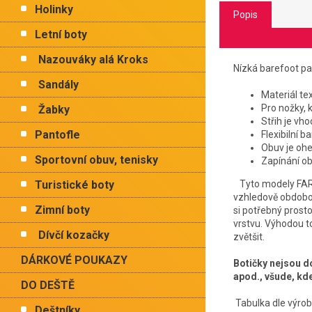
Holinky
Popis
Letní boty
Nazouváky alá Kroks
Nízká barefoot p
Sandály
Materiál tex
Pro nožky, k
Žabky
Střih je vh
Pantofle
Flexibilní
Obuv je ohe
Sportovní obuv, tenisky
Zapínání ob
Turistické boty
Tyto modely FARE
vzhledově obdobou
Zimní boty
si potřebný prosto
vrstvu. Výhodou to
Dívčí kozačky
zvětšit.
DÁRKOVÉ POUKAZY
Botičky nejsou do
apod., všude, kd
DO DEŠTĚ
Tabulka dle výro
Deštníky