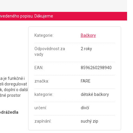
le uvedeného popisu. Děkujeme
Kategorie
:
Bačkory
Odpovědnost za
2 roky
vady
EAN
:
8596260298940
a je funkčně i
značka
:
FARE
eli doregulovat
, doplní o další
kategorie
:
dětské bačkory
ožné prostor
určení
:
dívčí
 odrážedla
zapínání
:
suchý zip