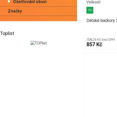
Ošetřování obuvi
32
Značky
Dětské bačkory
Toplist
708,26 Kč bez DPH
857 Kč