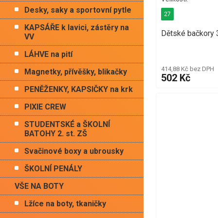
Desky, saky a sportovní pytle
27
KAPSÁŘE k lavici, zástěry na
Dětské bačkory 
VV
LÁHVE na pití
414,88 Kč bez DPH
Magnetky, přívěšky, blikačky
502 Kč
PENĚŽENKY, KAPSIČKY na krk
PIXIE CREW
STUDENTSKÉ a ŠKOLNÍ
BATOHY 2. st. ZŠ
Svačinové boxy a ubrousky
ŠKOLNÍ PENÁLY
VŠE NA BOTY
Lžíce na boty, tkaničky