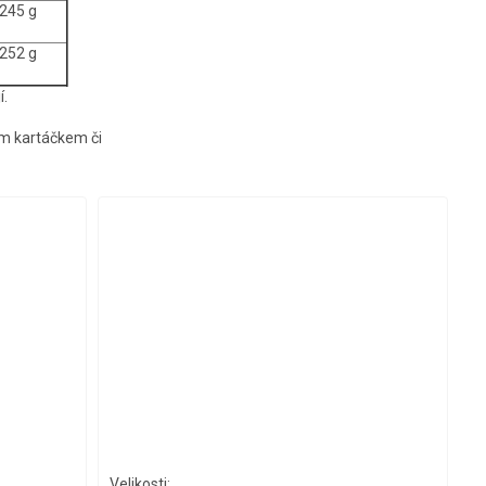
245 g
252 g
í.
kým kartáčkem či