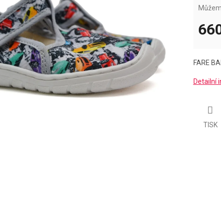
Můžeme
660
Měrná
cena:
FARE BA
Detailní
TISK