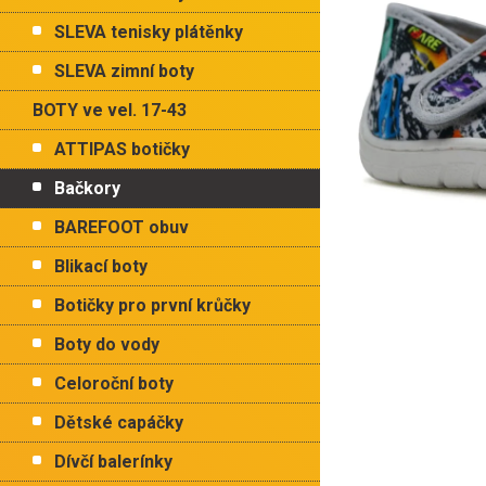
p
hvězdiček.
a
SLEVA tenisky plátěnky
n
e
SLEVA zimní boty
l
BOTY ve vel. 17-43
ATTIPAS botičky
Bačkory
BAREFOOT obuv
Blikací boty
Botičky pro první krůčky
Boty do vody
Celoroční boty
Dětské capáčky
Dívčí balerínky