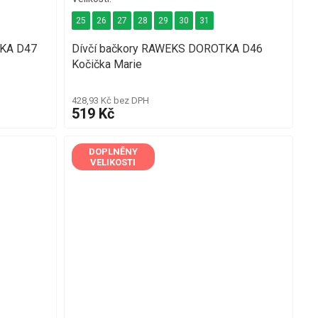
25
26
27
28
29
30
31
TKA D47
Dívčí bačkory RAWEKS DOROTKA D46
Kočička Marie
428,93 Kč bez DPH
519 Kč
DOPLNĚNY
VELIKOSTI