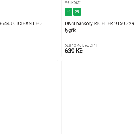
26
29
 36440 CICIBAN LEO
Dívčí bačkory RICHTER 9150 32
tygřík
528,10 Kč bez DPH
639 Kč