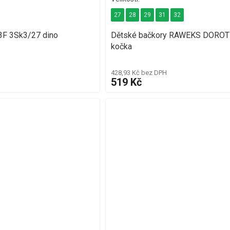
27
28
29
31
32
3F 3Sk3/27 dino
Dětské bačkory RAWEKS DORO
kočka
428,93 Kč bez DPH
519 Kč