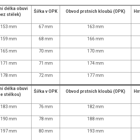
ní délka obuvi
Šířka v OPK
Obvod prstních kloubů (OPK)
Hm
bez stélek)
153 mm
67 mm
163 mm
159 mm
68 mm
166 mm
165 mm
70 mm
170 mm
171 mm
71 mm
174 mm
178 mm
72 mm
177 mm
ní délka obuvi
Šířka v OPK
Obvod prstních kloubů (OPK)
Hm
se stélkou)
183 mm
76 mm
182 mm
190 mm
78 mm
188 mm
197 mm
80 mm
193 mm