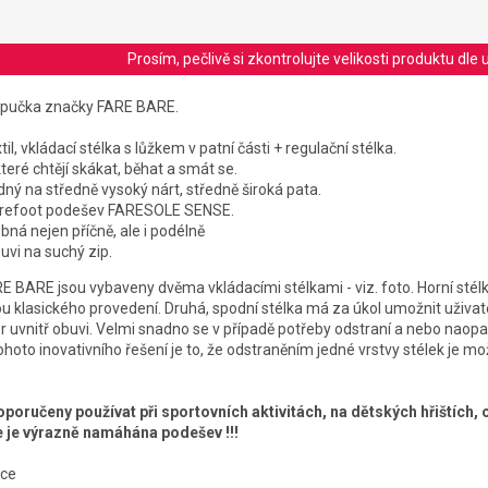
Prosím, pečlivě si zkontrolujte velikosti produktu d
apučka značky FARE BARE.
til, vkládací stélka s lůžkem v patní části + regulační stélka.
teré chtějí skákat, běhat a smát se.
odný na středně vysoký nárt, středně široká pata.
 barefoot podešev FARESOLE SENSE.
bná nejen příčně, ale i podélně
uvi na suchý zip.
 BARE jsou vybaveny dvěma vkládacími stélkami - viz. foto. Horní stélk
 klasického provedení. Druhá, spodní stélka má za úkol umožnit uživat
r uvnitř obuvi. Velmi snadno se v případě potřeby odstraní a nebo naopak
hoto inovativního řešení je to, že odstraněním jedné vrstvy stélek je m
poručeny používat při sportovních aktivitách, na dětských hřištích,
e je výrazně namáhána podešev !!!
bce