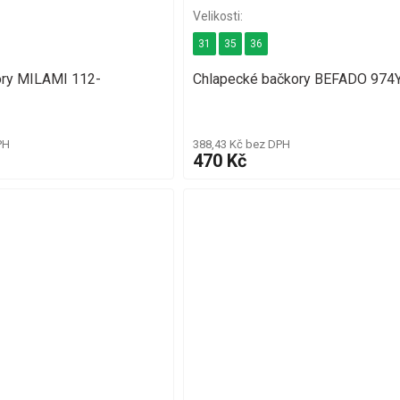
31
35
36
ory MILAMI 112-
Chlapecké bačkory BEFADO 974
PH
388,43 Kč bez DPH
470 Kč