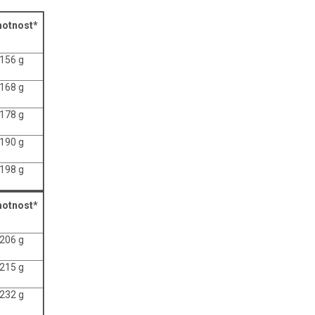
otnost*
156 g
168 g
178 g
190 g
198 g
otnost*
206 g
215 g
232 g