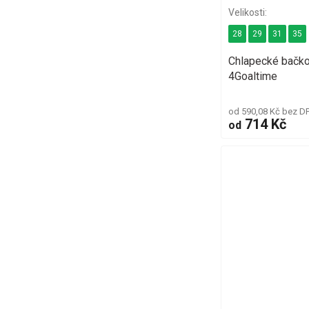
28
29
31
35
Chlapecké bačk
4Goaltime
od 590,08 Kč bez D
714 Kč
od