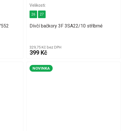
26
27
Y552
Dívčí bačkory 3F 3SA22/10 stříbrné
329,75 Kč bez DPH
399 Kč
NOVINKA