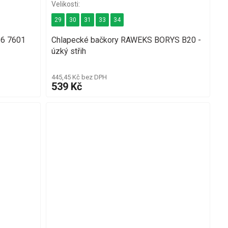
29
30
31
33
34
96 7601
Chlapecké bačkory RAWEKS BORYS B20 -
úzký střih
445,45 Kč bez DPH
539 Kč