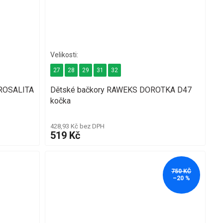
27
28
29
31
32
 ROSALITA
Dětské bačkory RAWEKS DOROTKA D47
kočka
428,93 Kč bez DPH
519 Kč
750 KČ
–20 %