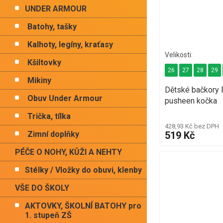
UNDER ARMOUR
Batohy, tašky
Kalhoty, legíny, kraťasy
Kšiltovky
26
27
28
29
Mikiny
Dětské bačkor
Obuv Under Armour
pusheen kočka
Trička, tílka
428,93 Kč bez DPH
519 Kč
Zimní doplňky
PÉČE O NOHY, KŮŽI A NEHTY
Stélky / Vložky do obuvi, klenby
VŠE DO ŠKOLY
AKTOVKY, ŠKOLNÍ BATOHY pro
1. stupeň ZŠ