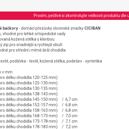
Prosím, pečlivě si zkontrolujte velikosti produktu d
é bačkory
- domácí přezůvky slovinské značky
CICIBAN
, vhodné pro lehké ortopedické vady
ovaná kožená stélka s klenbou
ý zip pro snadnější a rychlejší obutí
hodné pro střední i mírně širší chodidla
textil, podšívka - textil, kožená stélka, podešev - syntetika
ky v mm:
 pro délku chodidla 120-125 mm)
 pro délku chodidla 125-130 mm)
 pro délku chodidla 130-135 mm)
 pro délku chodidla 138-143 mm)
 pro délku chodidla 145-150 mm) / 6,7 cm
 pro délku chodidla 152-157 mm) / 6,8 cm
 pro délku chodidla 158-163 mm) / 6,8 cm
 pro délku chodidla 168-173 mm) / 7,0 cm
 pro délku chodidla 173-178 mm) / 7,1 cm
 pro délku chodidla 178-183 mm) / 7,2 cm