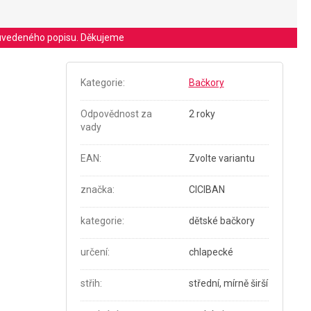
le uvedeného popisu. Děkujeme
Kategorie
:
Bačkory
Odpovědnost za
2 roky
vady
EAN
:
Zvolte variantu
značka
:
CICIBAN
kategorie
:
dětské bačkory
určení
:
chlapecké
střih
:
střední, mírně širší