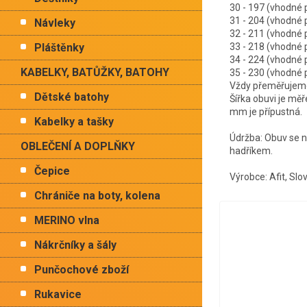
30 - 197 (vhodné
31 - 204 (vhodné
Návleky
32 - 211 (vhodné
Pláštěnky
33 - 218 (vhodné
34 - 224 (vhodné
KABELKY, BATŮŽKY, BATOHY
35 - 230 (vhodné
Vždy přeměřujeme 
Dětské batohy
Šířka obuvi je mě
mm je přípustná.
Kabelky a tašky
Údržba: Obuv se ne
OBLEČENÍ A DOPLŇKY
hadříkem.
Čepice
Výrobce: Afit, Slo
Chrániče na boty, kolena
MERINO vlna
Nákrčníky a šály
Punčochové zboží
Rukavice