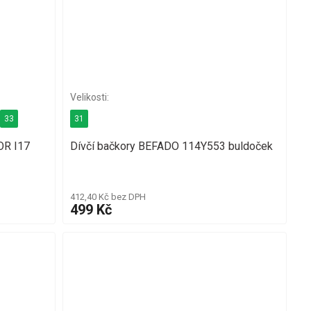
33
31
OR I17
Dívčí bačkory BEFADO 114Y553 buldoček
412,40 Kč bez DPH
499 Kč