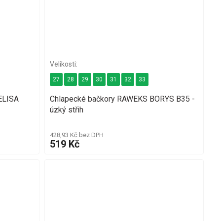
27
28
29
30
31
32
33
ELISA
Chlapecké bačkory RAWEKS BORYS B35 -
úzký střih
428,93 Kč bez DPH
519 Kč