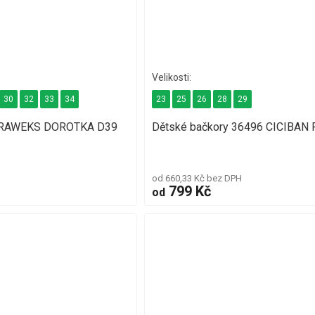
30
32
33
34
23
25
26
28
29
y RAWEKS DOROTKA D39
Dětské bačkory 36496 CICIBAN
od 660,33 Kč bez DPH
799 Kč
od