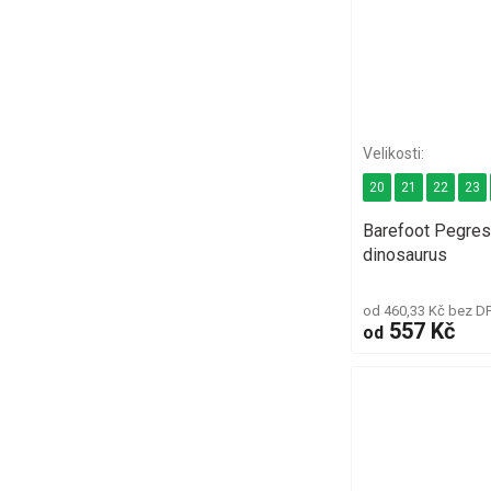
20
21
22
23
Barefoot Pegres
dinosaurus
od 460,33 Kč bez D
557 Kč
od