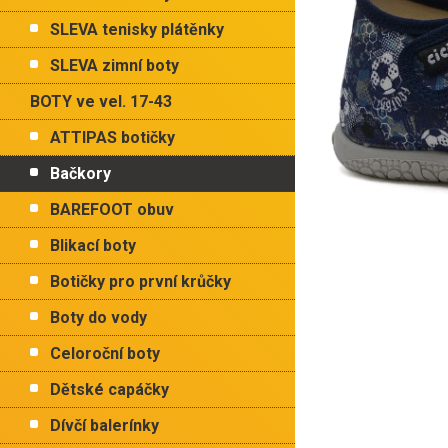
p
hvězdiček.
a
SLEVA tenisky plátěnky
n
e
SLEVA zimní boty
l
BOTY ve vel. 17-43
ATTIPAS botičky
Bačkory
BAREFOOT obuv
Blikací boty
Botičky pro první krůčky
Boty do vody
Celoroční boty
Dětské capáčky
Dívčí balerínky