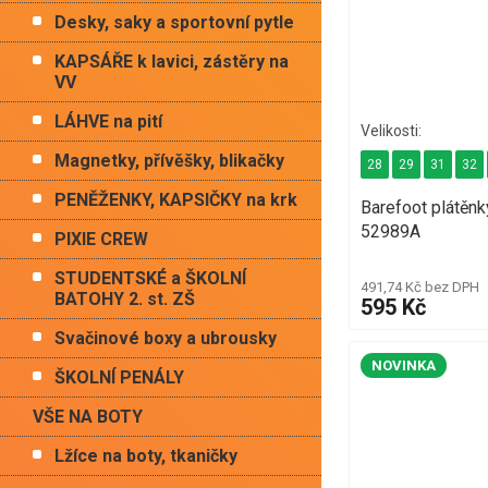
Desky, saky a sportovní pytle
KAPSÁŘE k lavici, zástěry na
VV
LÁHVE na pití
Magnetky, přívěšky, blikačky
28
29
31
32
PENĚŽENKY, KAPSIČKY na krk
Barefoot plátěn
52989A
PIXIE CREW
STUDENTSKÉ a ŠKOLNÍ
491,74 Kč bez DPH
BATOHY 2. st. ZŠ
595 Kč
Svačinové boxy a ubrousky
NOVINKA
ŠKOLNÍ PENÁLY
VŠE NA BOTY
Lžíce na boty, tkaničky