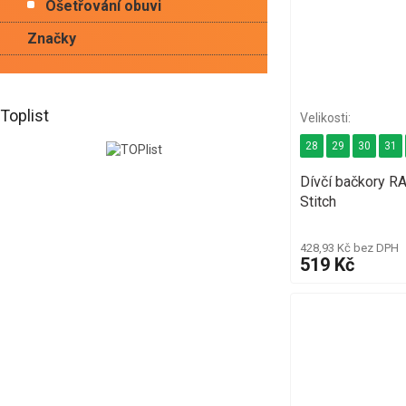
Ošetřování obuvi
Značky
Toplist
28
29
30
31
Dívčí bačkory
Stitch
428,93 Kč bez DPH
519 Kč