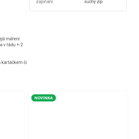
zapínání
:
suchý zip
jší měření.
a v řádu +-2
ým kartáčkem či
NOVINKA