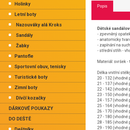
Holinky
Popis
Letní boty
Nazouváky alá Kroks
Dětské sandálov
- zpevněný opatek
Sandály
- anatomicky tvar
- zapínání na such
Žabky
- střední střih - v
Pantofle
Materiál: svršek - 
Sportovní obuv, tenisky
Délka vnitřní stél
Turistické boty
20 - 132 (vhodné
21 - 137 (vhodné
Zimní boty
22 - 142 (vhodné
23 - 150 (vhodné
Dívčí kozačky
24 - 157 (vhodné
25 - 164 (vhodné
DÁRKOVÉ POUKAZY
26 - 170 (vhodné
27 - 180 (vhodné
DO DEŠTĚ
28 - 185 (vhodné
29 - 190 (vhodné
Deštníky