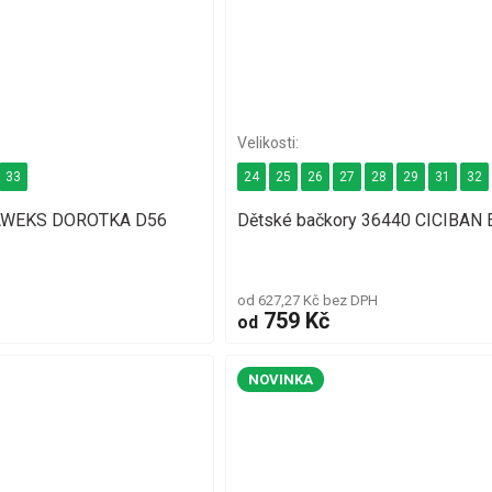
33
24
25
26
27
28
29
31
32
 RAWEKS DOROTKA D56
Dětské bačkory 36440 CICIBAN 
od 627,27 Kč bez DPH
759 Kč
od
NOVINKA