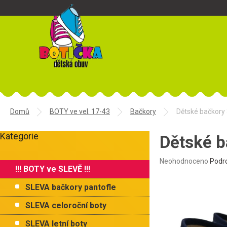
Přejít
na
obsah
Domů
BOTY ve vel. 17-43
Bačkory
Dětské bačkory
P
Kategorie
o
Dětské b
Přeskočit
s
kategorie
t
Průměrné
Neohodnoceno
Podr
!!! BOTY ve SLEVĚ !!!
r
hodnocení
produktu
a
SLEVA bačkory pantofle
je
n
0,0
n
SLEVA celoroční boty
z
í
5
SLEVA letní boty