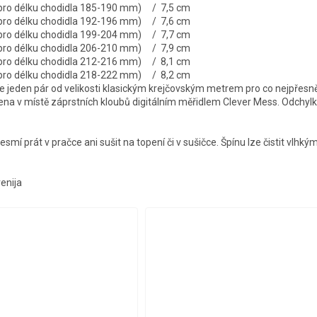
 pro délku chodidla 185-190 mm) / 7,5 cm
 pro délku chodidla 192-196 mm) / 7,6 cm
 pro délku chodidla 199-204 mm) / 7,7 cm
 pro délku chodidla 206-210 mm) / 7,9 cm
 pro délku chodidla 212-216 mm) / 8,1 cm
 pro délku chodidla 218-222 mm) / 8,2 cm
jeden pár od velikosti klasickým krejčovským metrem pro co nejpřesně
řena v místě záprstních kloubů digitálním měřidlem Clever Mess. Odchylk
smí prát v pračce ani sušit na topení či v sušičce. Špínu lze čistit vlhk
venija