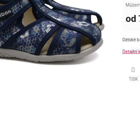
Můžeme
od
Měrná
cena:
Dětské b
Detailní
TISK