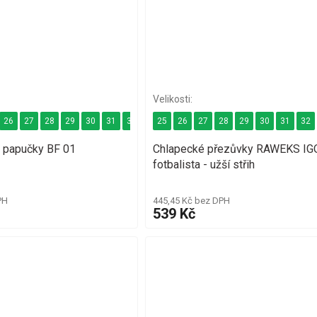
26
27
28
29
30
31
32
33
25
34
26
27
28
29
30
31
32
 papučky BF 01
Chlapecké přezůvky RAWEKS IG
fotbalista - užší střih
PH
445,45 Kč bez DPH
539 Kč