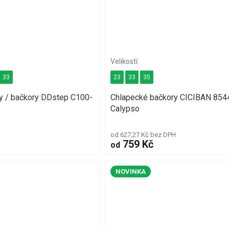
33
23
33
35
ky / bačkory DDstep C100-
Chlapecké bačkory CICIBAN 854
Calypso
od 627,27 Kč bez DPH
759 Kč
od
NOVINKA