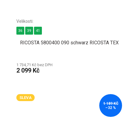
36
39
41
RICOSTA 5800400 090 schwarz RICOSTA TEX
1 734,71 Kč bez DPH
2 099 Kč
SLEVA
1 189 KČ
–32 %