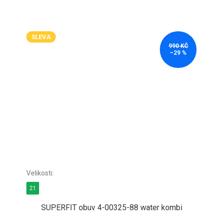
SLEVA
990 KČ
–29 %
21
SUPERFIT obuv 4-00325-88 water kombi