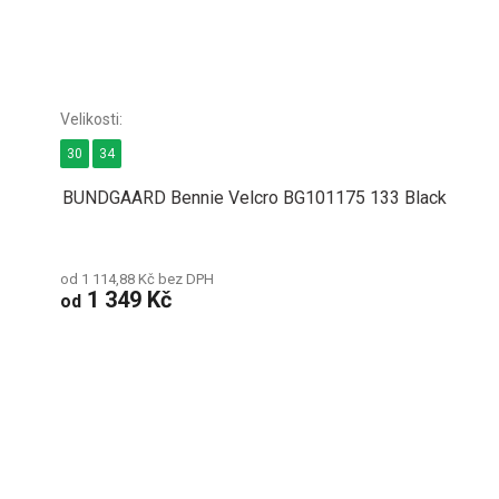
30
34
BUNDGAARD Bennie Velcro BG101175 133 Black
od 1 114,88 Kč bez DPH
1 349 Kč
od