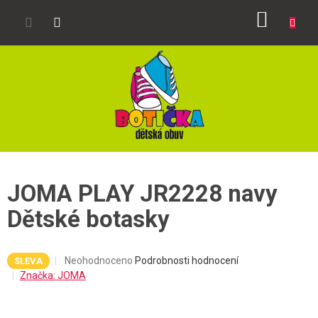
Přejít
NÁKUP
na
obsah
KOŠÍK
JOMA PLAY JR2228 navy
Dětské botasky
Průměrné
Neohodnoceno
Podrobnosti hodnocení
SLEVA
hodnocení
Značka:
JOMA
produktu
je
0,0