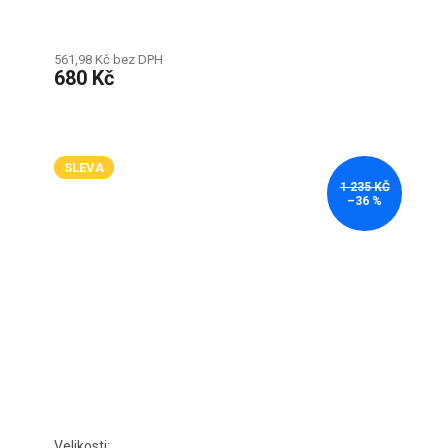
561,98 Kč bez DPH
680 Kč
SLEVA
1 235 KČ
–36 %