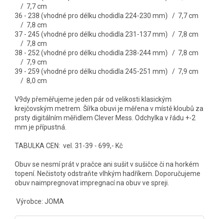
/ 7,7 cm
36 - 238 (vhodné pro délku chodidla 224-230 mm) / 7,7 cm
/ 7,8 cm
37 - 245 (vhodné pro délku chodidla 231-137 mm) / 7,8 cm
/ 7,8 cm
38 - 252 (vhodné pro délku chodidla 238-244 mm) / 7,8 cm
/ 7,9 cm
39 - 259 (vhodné pro délku chodidla 245-251 mm) / 7,9 cm
/ 8,0 cm
V9dy přeměřujeme jeden pár od velikosti klasickým
krejčovským metrem. Šířka obuvi je měřena v místě kloubů za
prsty digitálním měřidlem Clever Mess. Odchylka v řádu +-2
mm je přípustná.
TABULKA CEN: vel. 31-39 - 699,- Kč
Obuv se nesmí prát v pračce ani sušit v sušičce či na horkém
topení. Nečistoty odstraňte vlhkým hadříkem. Doporučujeme
obuv naimpregnovat impregnací na obuv ve spreji.
Výrobce: JOMA