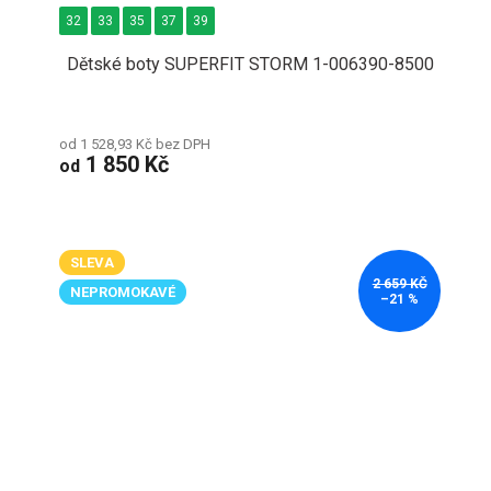
32
33
35
37
39
Dětské boty SUPERFIT STORM 1-006390-8500
od 1 528,93 Kč bez DPH
1 850 Kč
od
SLEVA
2 659 KČ
NEPROMOKAVÉ
–21 %