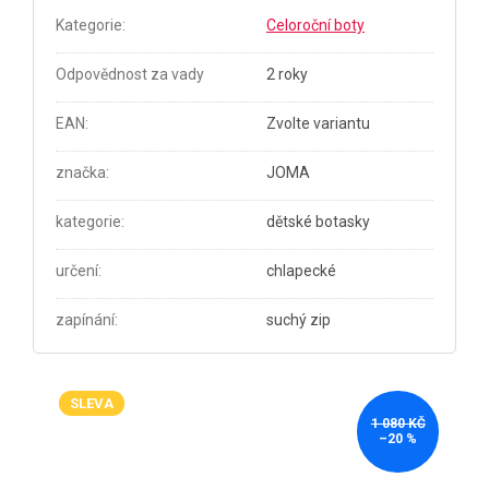
Kategorie
:
Celoroční boty
Odpovědnost za vady
2 roky
EAN
:
Zvolte variantu
značka
:
JOMA
kategorie
:
dětské botasky
určení
:
chlapecké
zapínání
:
suchý zip
SLEVA
1 080 KČ
–20 %