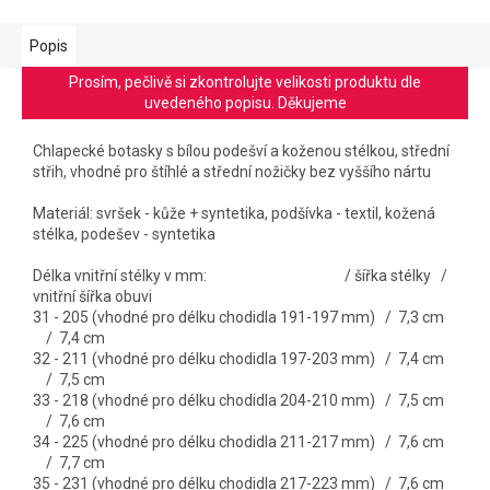
Popis
Prosím, pečlivě si zkontrolujte velikosti produktu dle
uvedeného popisu. Děkujeme
Chlapecké botasky s bílou podešví a koženou stélkou, střední
střih, vhodné pro štíhlé a střední nožičky bez vyššího nártu
Materiál: svršek - kůže + syntetika, podšívka - textil, kožená
stélka, podešev - syntetika
Délka vnitřní stélky v mm: / šířka stélky /
vnitřní šířka obuvi
31 - 205 (vhodné pro délku chodidla 191-197 mm) / 7,3 cm
/ 7,4 cm
32 - 211 (vhodné pro délku chodidla 197-203 mm) / 7,4 cm
/ 7,5 cm
33 - 218 (vhodné pro délku chodidla 204-210 mm) / 7,5 cm
/ 7,6 cm
34 - 225 (vhodné pro délku chodidla 211-217 mm) / 7,6 cm
/ 7,7 cm
35 - 231 (vhodné pro délku chodidla 217-223 mm) / 7,6 cm