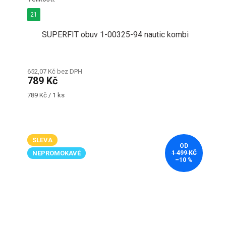
21
SUPERFIT obuv 1-00325-94 nautic kombi
652,07 Kč bez DPH
789 Kč
Měrná
789 Kč / 1 ks
cena:
SLEVA
OD
NEPROMOKAVÉ
1 499 KČ
–10 %