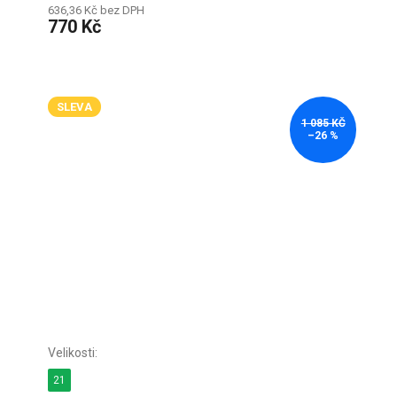
636,36 Kč bez DPH
770 Kč
SLEVA
1 085 KČ
–26 %
21