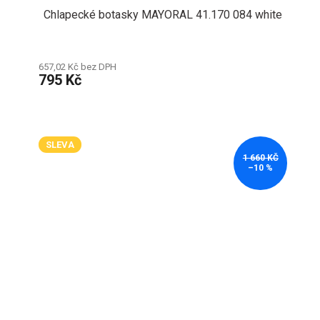
Chlapecké botasky MAYORAL 41.170 084 white
657,02 Kč bez DPH
795 Kč
SLEVA
1 660 KČ
–10 %