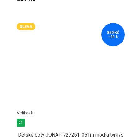
SLEVA
850 KČ
–20 %
21
Dětské boty JONAP 727251-051m modrá tyrkys