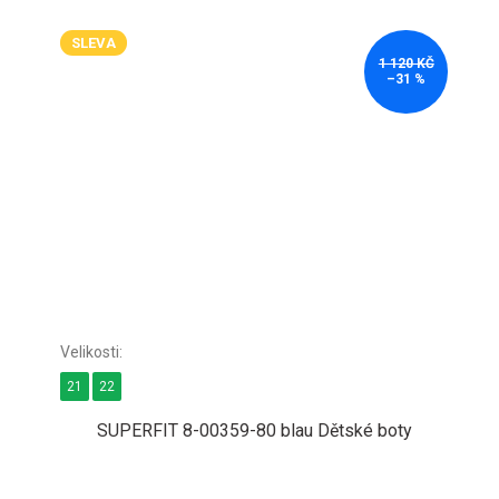
SLEVA
1 120 KČ
–31 %
21
22
SUPERFIT 8-00359-80 blau Dětské boty