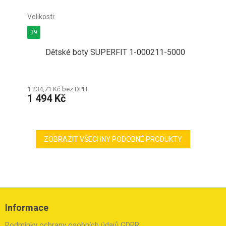
39
Dětské boty SUPERFIT 1-000211-5000
1 234,71 Kč bez DPH
1 494 Kč
ZOBRAZIT VŠECHNY PODOBNÉ PRODUKTY
Z
á
Informace
p
a
Podmínky ochrany osobních údajů GDPR