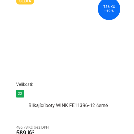
SLEVA
736 KČ
–19 %
22
Blikající boty WINK FE11396-12 černé
486,78 Kč bez DPH
589 Kč