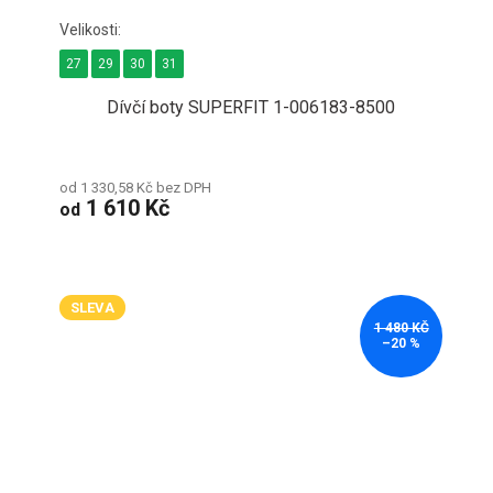
27
29
30
31
Dívčí boty SUPERFIT 1-006183-8500
od 1 330,58 Kč bez DPH
1 610 Kč
od
SLEVA
1 480 KČ
–20 %