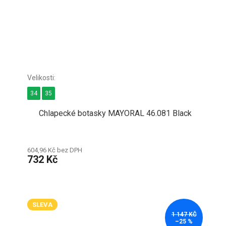
34
35
Chlapecké botasky MAYORAL 46.081 Black
604,96 Kč bez DPH
732 Kč
SLEVA
1 147 KČ
–25 %