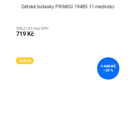
Dětské botasky PRIMIGI 19485 11 medvídci
594,21 Kč bez DPH
719 Kč
SLEVA
1 440 KČ
–20 %