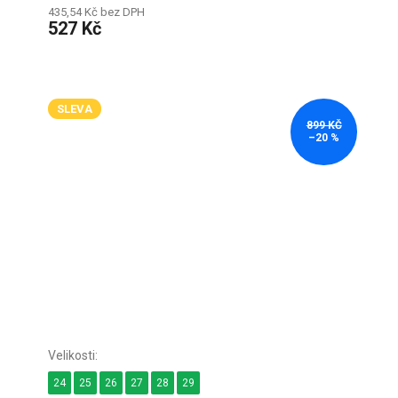
435,54 Kč bez DPH
527 Kč
SLEVA
899 KČ
–20 %
24
25
26
27
28
29