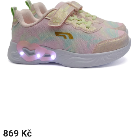
z
5
hvězdiček.
869 Kč