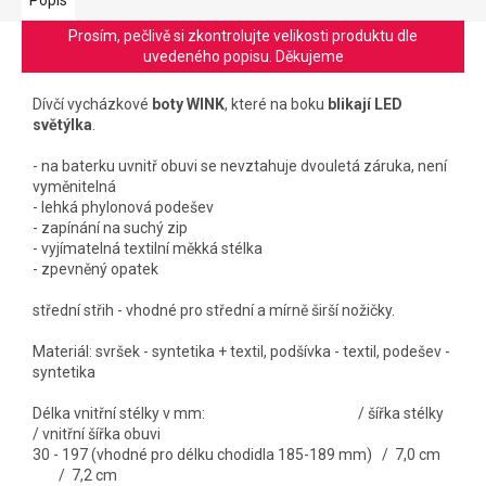
Prosím, pečlivě si zkontrolujte velikosti produktu dle
uvedeného popisu. Děkujeme
Dívčí vycházkové
boty WINK
, které na boku
blikají LED
světýlka
.
- na baterku uvnitř obuvi se nevztahuje dvouletá záruka, není
vyměnitelná
- lehká phylonová podešev
- zapínání na suchý zip
- vyjímatelná textilní měkká stélka
- zpevněný opatek
střední střih - vhodné pro střední a mírně širší nožičky.
Materiál: svršek - syntetika + textil, podšívka - textil, podešev -
syntetika
Délka vnitřní stélky v mm: / šířka stélky
/ vnitřní šířka obuvi
30 - 197 (vhodné pro délku chodidla 185-189 mm) / 7,0 cm
/ 7,2 cm