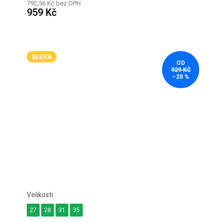
792,56 Kč bez DPH
959 Kč
SLEVA
OD
929 KČ
–20 %
27
28
31
35