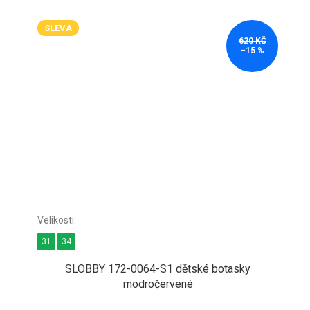
SLEVA
620 KČ
–15 %
31
34
SLOBBY 172-0064-S1 dětské botasky
modročervené