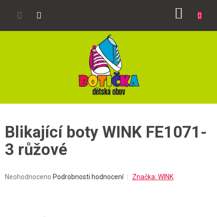
Přejít
NÁKUP
na
obsah
KOŠÍK
Blikající boty WINK FE1071-
3 růžové
Průměrné
Neohodnoceno
Podrobnosti hodnocení
Značka:
WINK
hodnocení
produktu
je
0,0