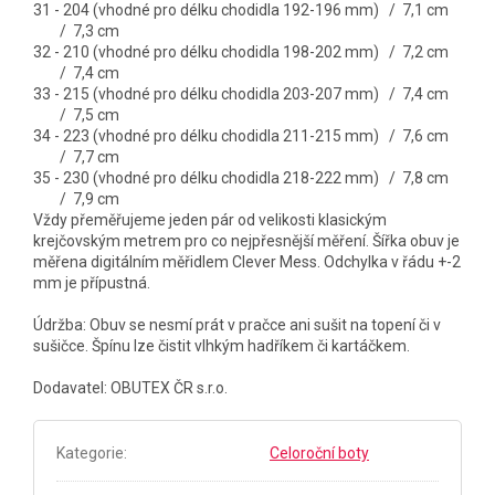
31 - 204 (vhodné pro délku chodidla 192-196 mm) / 7,1 cm
/ 7,3 cm
32 - 210 (vhodné pro délku chodidla 198-202 mm) / 7,2 cm
/ 7,4 cm
33 - 215 (vhodné pro délku chodidla 203-207 mm) / 7,4 cm
/ 7,5 cm
34 - 223 (vhodné pro délku chodidla 211-215 mm) / 7,6 cm
/ 7,7 cm
35 - 230 (vhodné pro délku chodidla 218-222 mm) / 7,8 cm
/ 7,9 cm
Vždy přeměřujeme jeden pár od velikosti klasickým
krejčovským metrem pro co nejpřesnější měření. Šířka obuv je
měřena digitálním měřidlem Clever Mess. Odchylka v řádu +-2
mm je přípustná.
Údržba: Obuv se nesmí prát v pračce ani sušit na topení či v
sušičce. Špínu lze čistit vlhkým hadříkem či kartáčkem.
Dodavatel: OBUTEX ČR s.r.o.
Kategorie
:
Celoroční boty