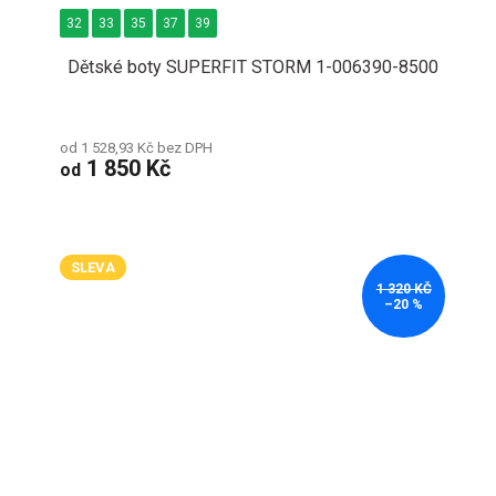
32
33
35
37
39
Dětské boty SUPERFIT STORM 1-006390-8500
od 1 528,93 Kč bez DPH
1 850 Kč
od
SLEVA
1 320 KČ
–20 %