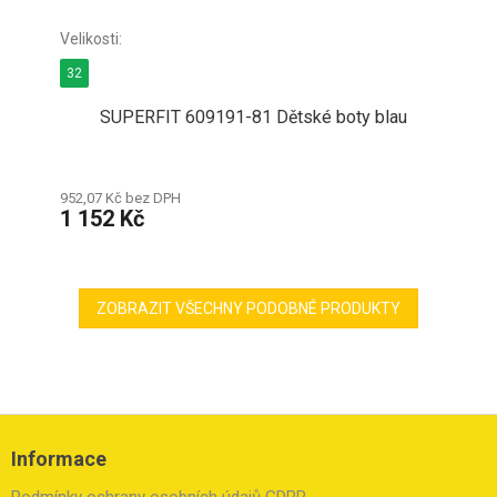
32
SUPERFIT 609191-81 Dětské boty blau
952,07 Kč bez DPH
1 152 Kč
ZOBRAZIT VŠECHNY PODOBNÉ PRODUKTY
Z
á
Informace
p
a
Podmínky ochrany osobních údajů GDPR