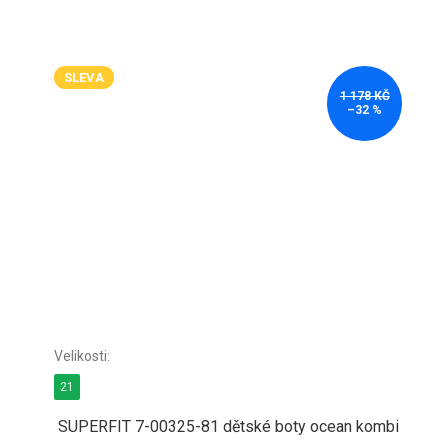
SLEVA
1 178 KČ
–32 %
21
SUPERFIT 7-00325-81 dětské boty ocean kombi