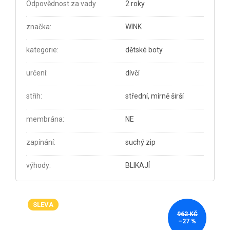
Odpovědnost za vady
2 roky
značka
:
WINK
kategorie
:
dětské boty
určení
:
dívčí
střih
:
střední, mírně širší
membrána
:
NE
zapínání
:
suchý zip
výhody
:
BLIKAJÍ
SLEVA
962 KČ
–27 %