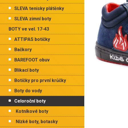
p
hvězdiče
a
SLEVA tenisky plátěnky
n
e
SLEVA zimní boty
l
BOTY ve vel. 17-43
ATTIPAS botičky
Bačkory
BAREFOOT obuv
Blikací boty
Botičky pro první krůčky
Boty do vody
Celoroční boty
Kotníkové boty
Nízké boty, botasky