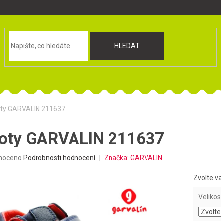
HLEDAT
oty GARVALIN 211637
boty GARVALIN 211637
né
noceno
Podrobnosti hodnocení
Značka:
GARVALIN
ní
u
Zvolte v
Velikos