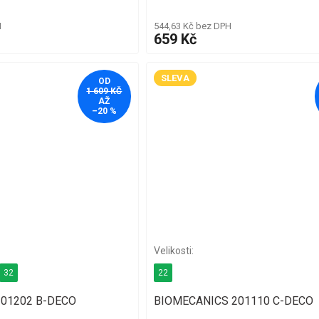
H
544,63 Kč bez DPH
659 Kč
SLEVA
OD
1 609 KČ
AŽ
–20 %
32
22
01202 B-DECO
BIOMECANICS 201110 C-DECO