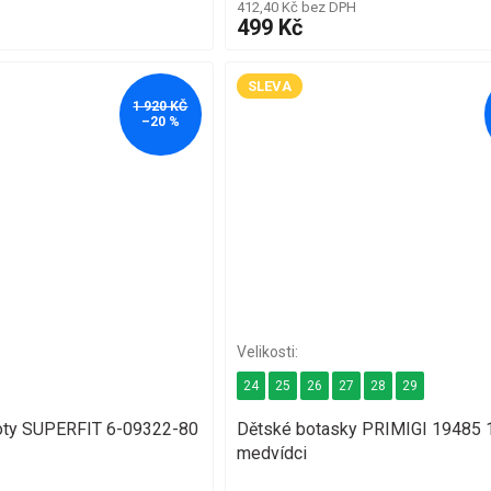
412,40 Kč bez DPH
499 Kč
SLEVA
1 920 KČ
–20 %
24
25
26
27
28
29
ty SUPERFIT 6-09322-80
Dětské botasky PRIMIGI 19485 
medvídci