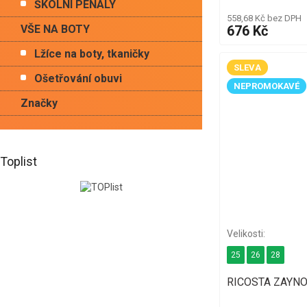
ŠKOLNÍ PENÁLY
558,68 Kč bez DPH
VŠE NA BOTY
676 Kč
Lžíce na boty, tkaničky
SLEVA
Ošetřování obuvi
NEPROMOKAVÉ
Značky
Toplist
25
26
28
RICOSTA ZAYNO