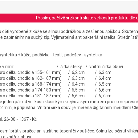
Prosím, pečlivě si zkontrolujte velikosti produktu d
o děti vyrobené z kůže se silnou podrážkou a zesílenou špičkou.
Skutečn
S
e zapínáním na suchý zip. Vyjímatelná antibakteriální stélka. Střední st
syntetika + kůže, podšívka - textil, podešev - syntetika
 stélky v mm: / šířka stélky / vnitřní šířka obuvi
 pro délku chodidla 155-161 mm)
/ 6,2 cm
/ 6,3 cm
é pro délku chodidla 162-167 mm) / 6,3 cm / 6,4 cm
é pro délku chodidla 168-174 mm) / 6,4 cm / 6,5 cm
é pro délku chodidla 174-180 mm) / 6,5 cm / 6,6 cm
é pro délku chodidla 181-187 mm) / 6,6 cm / 6,7 cm
jeden pár od velikosti klasickým krejčovským metrem pro co nejpřesně
-2 mm je přípustná. Vnitřní šířka obuvi je měřena digitálním měřidlem C
 26-30 - 1367,- Kč
smí prát v pračce ani sušit na topení či v sušičce. Špínu lze očistit vlh
i o vnitřek obuvi.