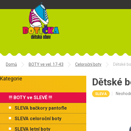
Přejít
na
obsah
Domů
BOTY ve vel. 17-43
Celoroční boty
Dětské b
P
Kategorie
o
Dětské 
Přeskočit
s
kategorie
t
Průměr
Neohod
SLEVA
!!! BOTY ve SLEVĚ !!!
r
hodnoce
a
produkt
SLEVA bačkory pantofle
je
n
0,0
n
SLEVA celoroční boty
z
í
5
SLEVA letní boty