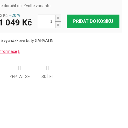
 doručit do:
Zvolte variantu
2 Kč
–20 %
1 049 Kč
PŘIDAT DO KOŠÍKU
ké vycházkové boty GARVALIN
 informace
ZEPTAT SE
SDÍLET