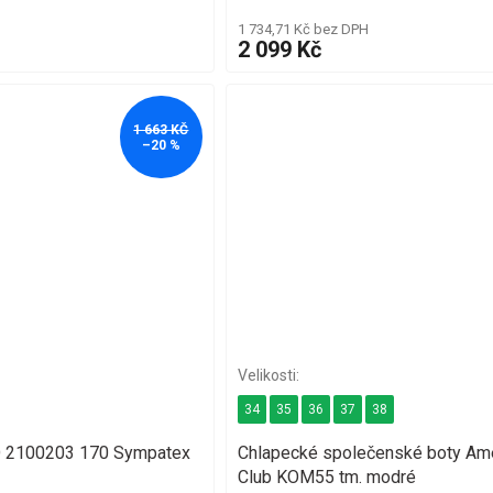
1 734,71 Kč bez DPH
2 099 Kč
1 663 KČ
–20 %
34
35
36
37
38
 2100203 170 Sympatex
Chlapecké společenské boty Am
Club KOM55 tm. modré