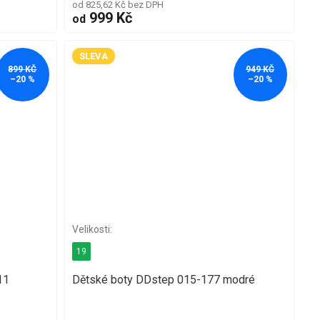
od 825,62 Kč bez DPH
999 Kč
od
SLEVA
899 KČ
949 KČ
–20 %
–20 %
19
11
Dětské boty DDstep 015-177 modré