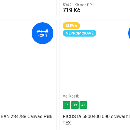
H
594,21 Kč bez DPH
719 Kč
SLEVA
845 KČ
NEPROMOKAVÉ
–20 %
36
39
41
CIBAN 284788 Canvas Pink
RICOSTA 5800400 090 schwarz
TEX