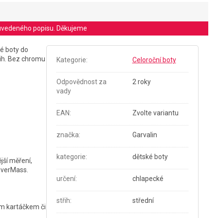
le uvedeného popisu. Děkujeme
é boty do
řih. Bez chromu
Kategorie
:
Celoroční boty
Odpovědnost za
2 roky
vady
EAN
:
Zvolte variantu
značka
:
Garvalin
kategorie
:
dětské boty
jší měření,
leverMass.
určení
:
chlapecké
střih
:
střední
kým kartáčkem či