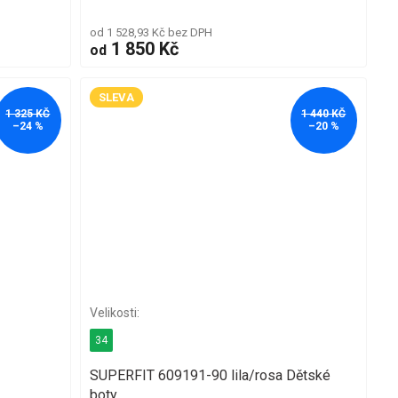
od 1 528,93 Kč bez DPH
1 850 Kč
od
SLEVA
1 325 KČ
1 440 KČ
–24 %
–20 %
34
SUPERFIT 609191-90 lila/rosa Dětské
boty