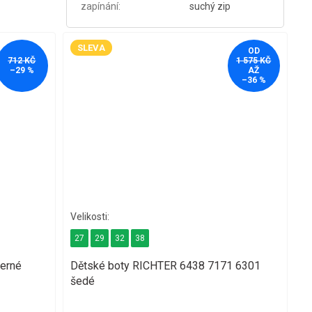
zapínání
:
suchý zip
SLEVA
OD
712 KČ
1 575 KČ
–29 %
AŽ
–36 %
27
29
32
38
erné
Dětské boty RICHTER 6438 7171 6301
šedé