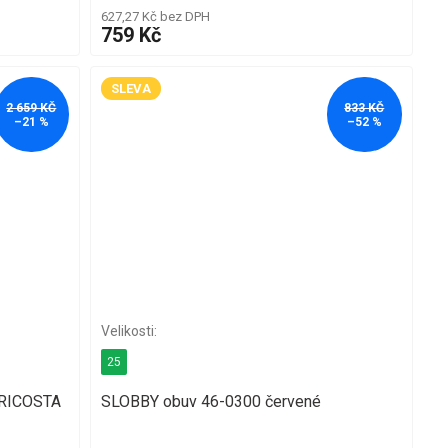
627,27 Kč bez DPH
759 Kč
SLEVA
2 659 KČ
833 KČ
–21 %
–52 %
25
 RICOSTA
SLOBBY obuv 46-0300 červené