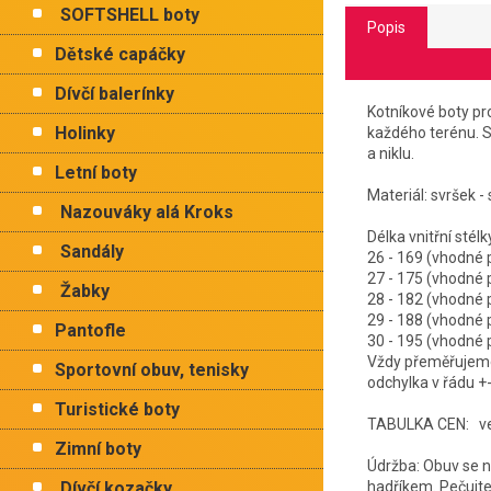
SOFTSHELL boty
Popis
Dětské capáčky
Dívčí balerínky
Kotníkové boty pr
Holinky
každého terénu. 
a niklu.
Letní boty
Materiál: svršek - 
Nazouváky alá Kroks
Délka vnitřní
Sandály
26 - 169 (vhodné
27 - 175 (vhodn
Žabky
28 - 182 (vhodn
29 - 188 (vhodn
Pantofle
30 - 195 (vhodn
Vždy přeměřujeme 
Sportovní obuv, tenisky
odchylka v řádu +
Turistické boty
TABULKA CEN: vel.
Zimní boty
Údržba: Obuv se ne
Dívčí kozačky
hadříkem. Pečujte 