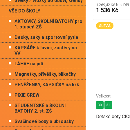
Stélky / Vložky do obuvi, klenby
1 269,42 Kč bez DP
1 536 Kč
VŠE DO ŠKOLY
AKTOVKY, ŠKOLNÍ BATOHY pro
SLEVA
1. stupeň ZŠ
Desky, saky a sportovní pytle
KAPSÁŘE k lavici, zástěry na
VV
LÁHVE na pití
Magnetky, přívěšky, blikačky
PENĚŽENKY, KAPSIČKY na krk
PIXIE CREW
STUDENTSKÉ a ŠKOLNÍ
30
31
BATOHY 2. st. ZŠ
Dětské boty CI
Svačinové boxy a ubrousky