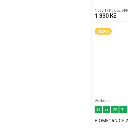
1 099,17 Kč bez DP
1 330 Kč
SLEVA
28
29
30
31
BIOMECANICS 2