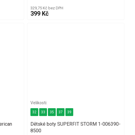
329,75 Kč bez DPH
399 Kč
32
33
35
37
39
erican
Dětské boty SUPERFIT STORM 1-006390-
8500