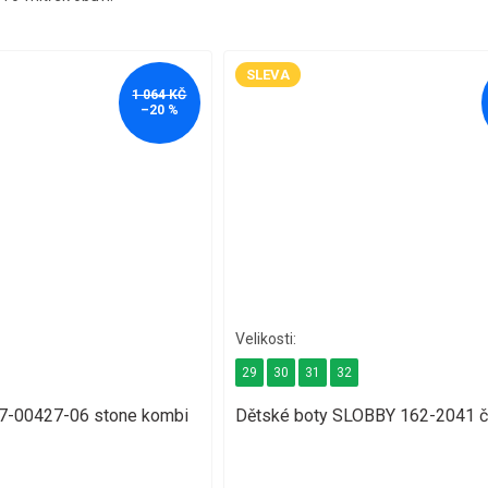
SLEVA
1 064 KČ
–20 %
29
30
31
32
7-00427-06 stone kombi
Dětské boty SLOBBY 162-2041 č