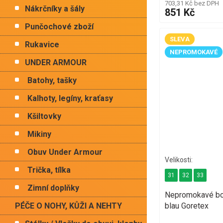
703,31 Kč bez DPH
Nákrčníky a šály
851 Kč
Punčochové zboží
SLEVA
Rukavice
NEPROMOKAVÉ
UNDER ARMOUR
Batohy, tašky
Kalhoty, legíny, kraťasy
Kšiltovky
Mikiny
Obuv Under Armour
Trička, tílka
31
32
33
Zimní doplňky
Nepromokavé bo
blau Goretex
PÉČE O NOHY, KŮŽI A NEHTY