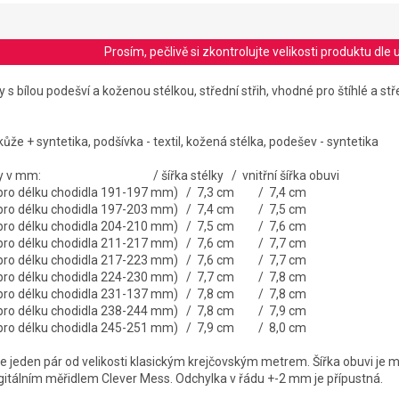
Prosím, pečlivě si zkontrolujte velikosti produktu d
s bílou podešví a koženou stélkou, střední střih, vhodné pro štíhlé a stř
 kůže + syntetika, podšívka - textil, kožená stélka, podešev - syntetika
stélky v mm: / šířka stélky / vnitřní šířka obuvi
 pro délku chodidla 191-197 mm) / 7,3 cm / 7,4 cm
 pro délku chodidla 197-203 mm) / 7,4 cm / 7,5 cm
 pro délku chodidla 204-210 mm) / 7,5 cm / 7,6 cm
 pro délku chodidla 211-217 mm) / 7,6 cm / 7,7 cm
 pro délku chodidla 217-223 mm) / 7,6 cm / 7,7 cm
 pro délku chodidla 224-230 mm) / 7,7 cm / 7,8 cm
 pro délku chodidla 231-137 mm) / 7,8 cm / 7,8 cm
 pro délku chodidla 238-244 mm) / 7,8 cm / 7,9 cm
 pro délku chodidla 245-251 mm) / 7,9 cm / 8,0 cm
jeden pár od velikosti klasickým krejčovským metrem. Šířka obuvi je 
igitálním měřidlem Clever Mess. Odchylka v řádu +-2 mm je přípustná.