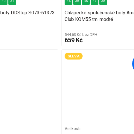
30
31
34
35
36
37
38
t boty DDStep S073-61373
Chlapecké společenské boty Am
Club KOM55 tm. modré
H
544,63 Kč bez DPH
659 Kč
SLEVA