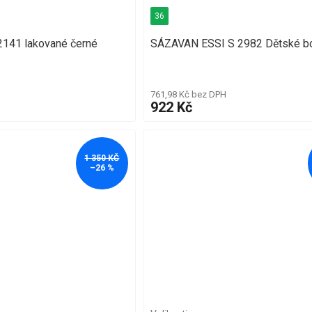
36
141 lakované černé
SÁZAVAN ESSI S 2982 Dětské b
761,98 Kč bez DPH
922 Kč
1 350 KČ
–26 %