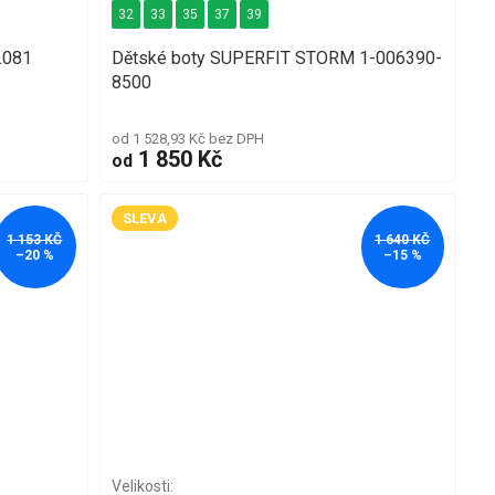
32
33
35
37
39
.081
Dětské boty SUPERFIT STORM 1-006390-
8500
od 1 528,93 Kč bez DPH
1 850 Kč
od
SLEVA
1 153 KČ
1 640 KČ
–20 %
–15 %