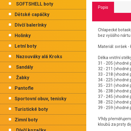
SOFTSHELL boty
Popis
Dětské capáčky
Dívčí balerínky
Chlapecké botasky 
Holinky
bez vyššího nártu
Letní boty
Materiál: svršek -
Nazouváky alá Kroks
Délka vnitřní 
31 - 205 (vhodné
Sandály
32 - 211 (vhodné
33 - 218 (vhodné
Žabky
34 - 225 (vhodné
35 - 231 (vhodné
Pantofle
36 - 238 (vhodné
37 - 245 (vhodné
Sportovní obuv, tenisky
38 - 252 (vhodné
39 - 259 (vhodné
Turistické boty
V9dy přeměřujeme 
Zimní boty
kloubů za prsty d
Dívčí kozačky