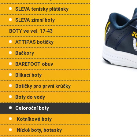
p
hvězdiče
a
SLEVA tenisky plátěnky
n
e
SLEVA zimní boty
l
BOTY ve vel. 17-43
ATTIPAS botičky
Bačkory
BAREFOOT obuv
Blikací boty
Botičky pro první krůčky
Boty do vody
Celoroční boty
Kotníkové boty
Nízké boty, botasky