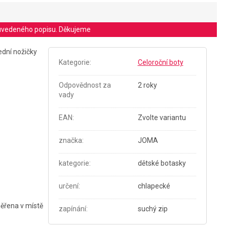
le uvedeného popisu. Děkujeme
ední nožičky
Kategorie
:
Celoroční boty
Odpovědnost za
2 roky
vady
EAN
:
Zvolte variantu
značka
:
JOMA
kategorie
:
dětské botasky
určení
:
chlapecké
měřena v místě
zapínání
:
suchý zip