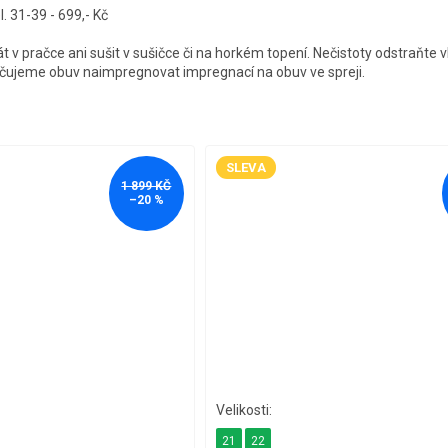
 31-39 - 699,- Kč
t v pračce ani sušit v sušičce či na horkém topení. Nečistoty odstraňte 
čujeme obuv naimpregnovat impregnací na obuv ve spreji.
SLEVA
1 899 KČ
–20 %
21
22