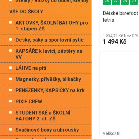
Stélky / Vložky do obuvi, klenby
26
27
28
29
VŠE DO ŠKOLY
Dětské barefoo
tetris
AKTOVKY, ŠKOLNÍ BATOHY pro
1. stupeň ZŠ
1 234,71 Kč bez DP
Desky, saky a sportovní pytle
1 494 Kč
KAPSÁŘE k lavici, zástěry na
VV
LÁHVE na pití
Magnetky, přívěšky, blikačky
PENĚŽENKY, KAPSIČKY na krk
PIXIE CREW
STUDENTSKÉ a ŠKOLNÍ
BATOHY 2. st. ZŠ
Svačinové boxy a ubrousky