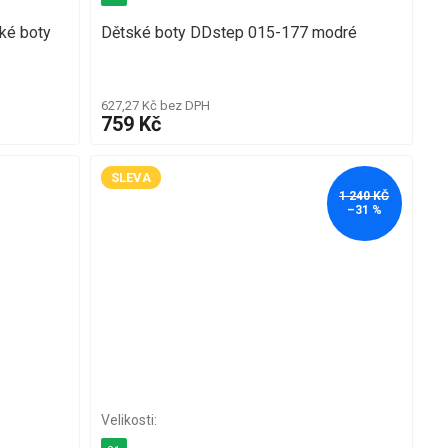
ké boty
Dětské boty DDstep 015-177 modré
627,27 Kč bez DPH
759 Kč
SLEVA
1 240 KČ
–31 %