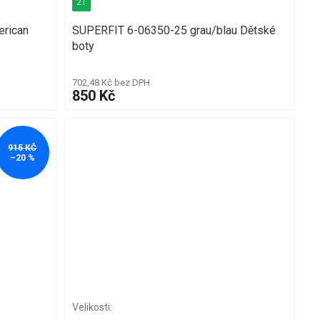
21
erican
SUPERFIT 6-06350-25 grau/blau Dětské
boty
702,48 Kč bez DPH
850 Kč
915 KČ
–20 %