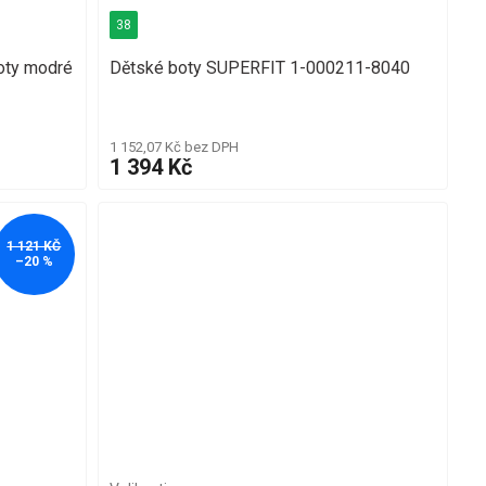
38
oty modré
Dětské boty SUPERFIT 1-000211-8040
1 152,07 Kč bez DPH
1 394 Kč
1 121 KČ
–20 %