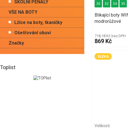
ŠKOLNÍ PENÁLY
30
32
34
35
VŠE NA BOTY
Blikající boty 
modrorůžové
Lžíce na boty, tkaničky
Ošetřování obuvi
718,18 Kč bez DPH
869 Kč
Značky
SLEVA
Toplist