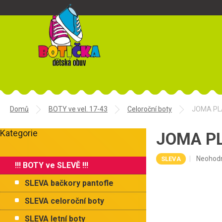
Přejít
na
obsah
Domů
BOTY ve vel. 17-43
Celoroční boty
JOMA PLA
P
Kategorie
o
JOMA PL
Přeskočit
s
kategorie
t
Průměr
Neohod
SLEVA
!!! BOTY ve SLEVĚ !!!
r
hodnoce
a
produkt
SLEVA bačkory pantofle
je
n
0,0
n
SLEVA celoroční boty
z
í
5
SLEVA letní boty