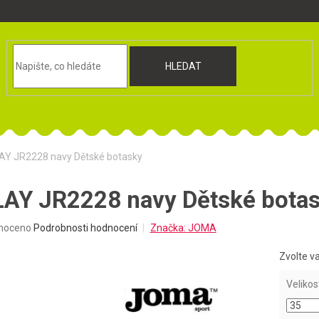
HLEDAT
Y JR2228 navy Dětské botasky
AY JR2228 navy Dětské bota
né
noceno
Podrobnosti hodnocení
Značka:
JOMA
ní
u
Zvolte v
Velikos