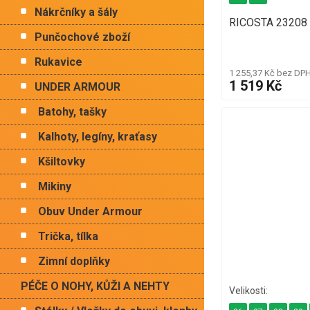
Nákrčníky a šály
RICOSTA 23208 
Punčochové zboží
Rukavice
1 255,37 Kč bez DP
1 519 Kč
UNDER ARMOUR
Batohy, tašky
Kalhoty, legíny, kraťasy
Kšiltovky
Mikiny
Obuv Under Armour
Trička, tílka
Zimní doplňky
PÉČE O NOHY, KŮŽI A NEHTY