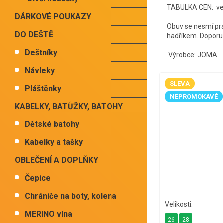
TABULKA CEN: vel.
DÁRKOVÉ POUKAZY
Obuv se nesmí prá
DO DEŠTĚ
hadříkem. Doporu
Deštníky
Výrobce: JOMA
Návleky
SLEVA
Pláštěnky
NEPROMOKAVÉ
KABELKY, BATŮŽKY, BATOHY
Dětské batohy
Kabelky a tašky
OBLEČENÍ A DOPLŇKY
Čepice
Chrániče na boty, kolena
MERINO vlna
26
28