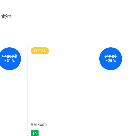
vlhkým
SLEVA
1 120 KČ
949 KČ
–31 %
–20 %
19