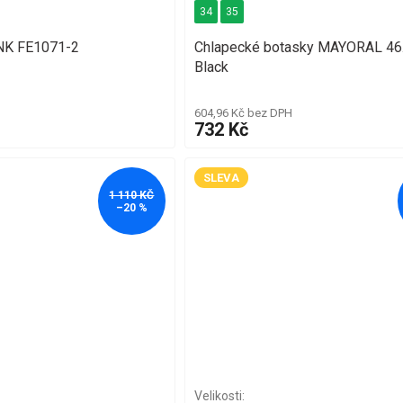
34
35
WINK FE1071-2
Chlapecké botasky MAYORAL 46
Black
604,96 Kč bez DPH
732 Kč
SLEVA
1 110 KČ
–20 %