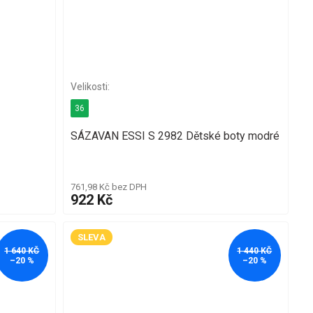
36
SÁZAVAN ESSI S 2982 Dětské boty modré
761,98 Kč bez DPH
922 Kč
SLEVA
1 640 KČ
1 440 KČ
–20 %
–20 %