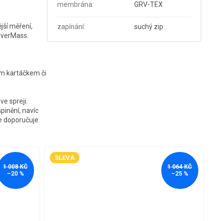
membrána
:
GRV-TEX
jší měření,
zapínání
:
suchý zip
leverMass.
kým kartáčkem či
e spreji.
špinění, navíc
se doporučuje
SLEVA
1 008 KČ
1 064 KČ
–20 %
–25 %