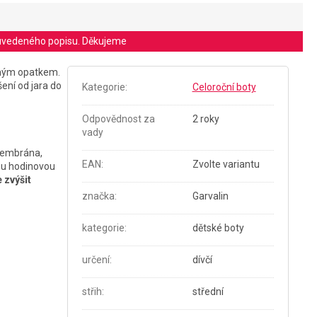
le uvedeného popisu. Děkujeme
ným opatkem.
ení od jara do
Kategorie
:
Celoroční boty
Odpovědnost za
2 roky
vady
membrána,
EAN
:
Zvolte variantu
nou hodinovou
 zvýšit
značka
:
Garvalin
kategorie
:
dětské boty
určení
:
dívčí
střih
:
střední