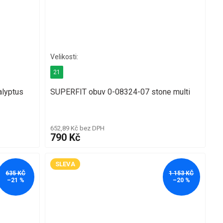
21
lyptus
SUPERFIT obuv 0-08324-07 stone multi
652,89 Kč bez DPH
790 Kč
SLEVA
635 KČ
1 153 KČ
–21 %
–20 %