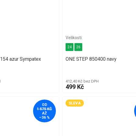
24
26
154 azur Sympatex
ONE STEP 850400 navy
H
412,40 Kč bez DPH
499 Kč
SLEVA
OD
1 575 KČ
AŽ
–36 %