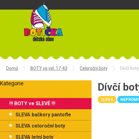
Přejít
na
obsah
Domů
BOTY ve vel. 17-43
Celoroční boty
Dívčí bo
P
Kategorie
o
Dívčí b
Přeskočit
s
kategorie
t
SLEVA
NEPROM
!!! BOTY ve SLEVĚ !!!
r
a
SLEVA bačkory pantofle
n
n
SLEVA celoroční boty
í
SLEVA letní boty