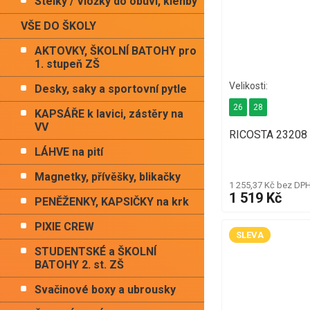
Stélky / Vložky do obuvi, klenby
VŠE DO ŠKOLY
AKTOVKY, ŠKOLNÍ BATOHY pro
1. stupeň ZŠ
Desky, saky a sportovní pytle
26
28
KAPSÁŘE k lavici, zástěry na
VV
RICOSTA 23208 
LÁHVE na pití
Magnetky, přívěšky, blikačky
1 255,37 Kč bez DP
1 519 Kč
PENĚŽENKY, KAPSIČKY na krk
PIXIE CREW
SLEVA
STUDENTSKÉ a ŠKOLNÍ
BATOHY 2. st. ZŠ
Svačinové boxy a ubrousky