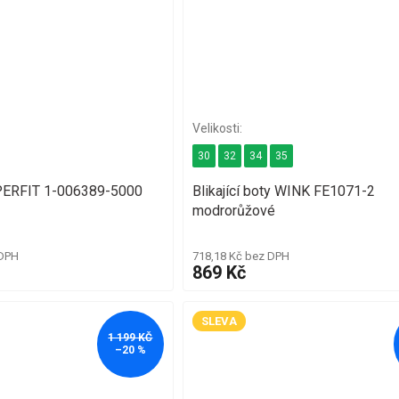
30
32
34
35
PERFIT 1-006389-5000
Blikající boty WINK FE1071-2
modrorůžové
 DPH
718,18 Kč bez DPH
869 Kč
SLEVA
1 199 KČ
–20 %