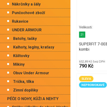
Nákrčníky a šály
Punčochové zboží
Rukavice
UNDER ARMOUR
21
Batohy, tašky
SUPERFIT 7-003
Kalhoty, legíny, kraťasy
kombi
Kšiltovky
652,89 Kč bez DPH
Mikiny
790 Kč
Obuv Under Armour
SLEVA
Trička, tílka
NEPROMOKAVÉ
Zimní doplňky
PÉČE O NOHY, KŮŽI A NEHTY