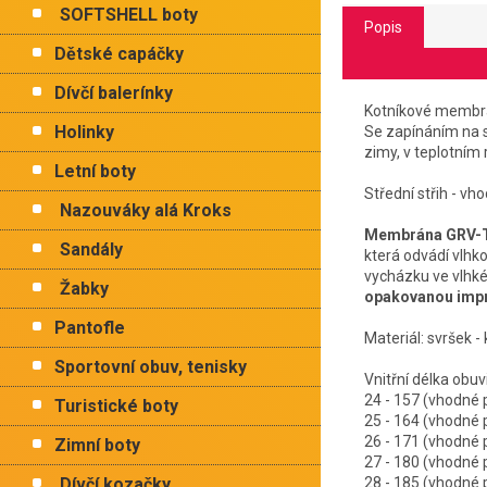
SOFTSHELL boty
Popis
Dětské capáčky
Dívčí balerínky
Kotníkové membrán
Holinky
S
e zapínáním na s
zimy, v teplotním 
Letní boty
Střední střih - vho
Nazouváky alá Kroks
Membrána GRV-
Sandály
která odvádí vlhk
vycházku ve vlhk
Žabky
opakovanou impr
Pantofle
Materiál: svršek - 
Sportovní obuv, tenisky
Vnitřní délk
24 - 157 (vhodn
Turistické boty
25 - 164 (vhodn
26 - 171 (vhodn
Zimní boty
27 - 180 (vhodn
Dívčí kozačky
28 - 185 (vhodn