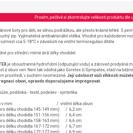
Prosím, pečlivě si zkontrolujte velikosti produktu d
ové boty pro děti, se silnou podrážkou, ale přesto krásně lehké.
S pev
uchý zip. Vyjímatelná antibakteriální stélka.
Vhodné pro každodenní noš
rozmezí cca 5-18°C v závislosti na vnitřní termoregulaci dítěte.
dné pro střední i mírně širší šířky chodidel
TEX
je oboustranná hydrofobní (odpuzující vodu) a zároveň prodyšná 
ost z obuvi ven. Není tak odolná jako Goretex či Sympatex, stačí na běž
ém prostředí, v suchém neomezeně.
Její odolnost vůči vlhkosti můžete
egnací obuvi, opravdu doporučujeme impregnovat.
kůže, podšívka - textil, podešev - syntetika
a obuvi v mm: / vnitřní šířka obuvi
é pro délku chodidla 145-149 mm) / 6,2 cm
é pro délku chodidla 151-156 mm) / 6,4 cm
é pro délku chodidla 158-163 mm) / 6,6 cm
é pro délku chodidla 167-172 mm) / 6,7 cm
é pro délku chodidla 172-177 mm) / 6,9 cm