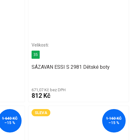
35
SÁZAVAN ESSI S 2981 Dětské boty
671,07 Kč bez DPH
812 Kč
SLEVA
1 640 KČ
1 160 KČ
–15 %
–15 %