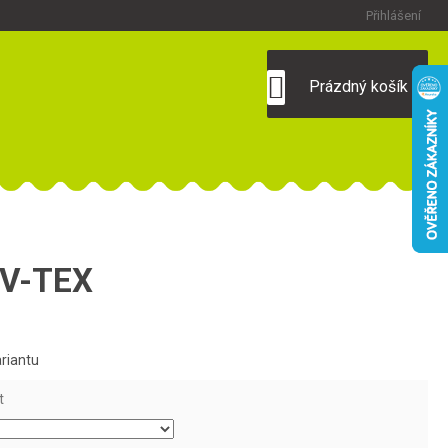
Přihlášení
NÁKUPNÍ
Prázdný košík
KOŠÍK
RV-TEX
ariantu
t