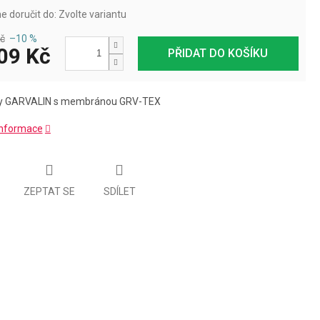
 doručit do:
Zvolte variantu
č
–10 %
09 Kč
PŘIDAT DO KOŠÍKU
oty GARVALIN s membránou GRV-TEX
 informace
ZEPTAT SE
SDÍLET