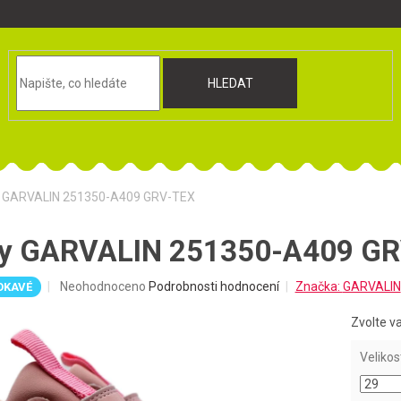
HLEDAT
ty GARVALIN 251350-A409 GRV-TEX
oty GARVALIN 251350-A409 G
Průměrné
Neohodnoceno
Podrobnosti hodnocení
Značka:
GARVALIN
OKAVÉ
hodnocení
produktu
Zvolte v
je
0,0
Velikos
z
5