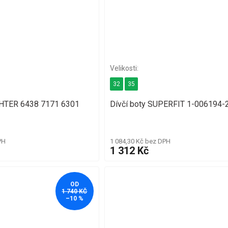
32
35
CHTER 6438 7171 6301
Dívčí boty SUPERFIT 1-006194-
PH
1 084,30 Kč bez DPH
1 312 Kč
OD
1 740 KČ
–10 %