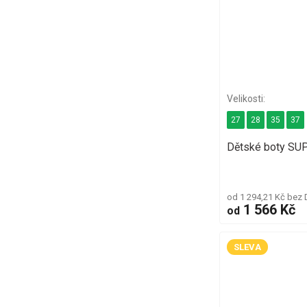
27
28
35
37
Dětské boty SU
od 1 294,21 Kč bez
1 566 Kč
od
SLEVA