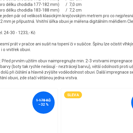
é pro délku chodidla 177-182 mm) / 7,0 cm
é pro délku chodidla 183-188 mm) / 7,2 cm
jeden pár od velikosti klasickým krejčovským metrem pro co nejpřesně
-2 mm je přípustná. Vnitřní šířka obuvi je měřena digitálním měřidlem C
 24-30 - 1233,- Kč
smí prát v pračce ani sušit na topení či v sušičce. Špínu lze očistit vlh
i o vnitřek obuvi.
 Před prvním užitím obuv naimpregnujte min. 2-3 vrstvami impregnace v
 barvy (boty tak rychle nešisují - neztrácejí barvu), větší odolnosti proti u
 dolů při čištění a hlavně zvýšíte voděodolnost obuvi. Další impregnace 
tění obuvi, zde stačí většinou jedna vrstva.
SLEVA
1 178 KČ
–32 %