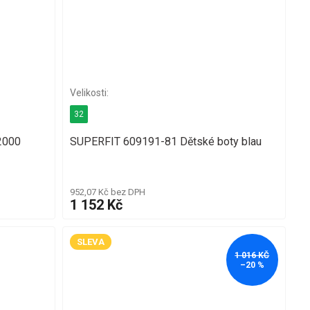
32
2000
SUPERFIT 609191-81 Dětské boty blau
952,07 Kč bez DPH
1 152 Kč
SLEVA
1 016 KČ
–20 %