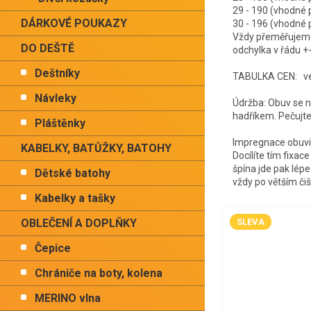
29 - 190 (vhodn
DÁRKOVÉ POUKAZY
30 - 196 (vhodn
Vždy přeměřujeme 
DO DEŠTĚ
odchylka v řádu +
Deštníky
TABULKA CEN: vel.
Návleky
Údržba: Obuv se ne
hadříkem. Pečujte 
Pláštěnky
Impregnace obuvi:
KABELKY, BATŮŽKY, BATOHY
Docílíte tím fixace
špína jde pak lépe
Dětské batohy
vždy po větším čiš
Kabelky a tašky
SLEVA
OBLEČENÍ A DOPLŇKY
Čepice
Chrániče na boty, kolena
MERINO vlna