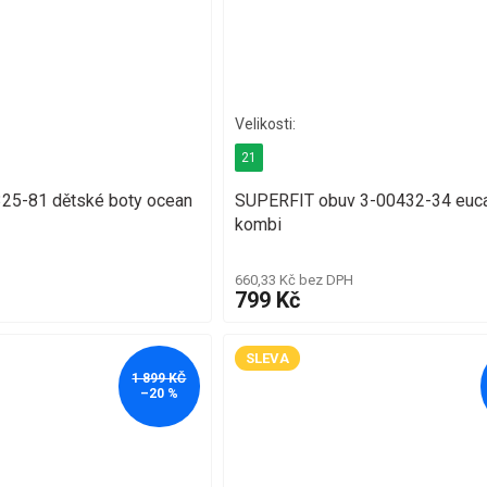
21
25-81 dětské boty ocean
SUPERFIT obuv 3-00432-34 euca
kombi
660,33 Kč bez DPH
799 Kč
SLEVA
1 899 KČ
–20 %