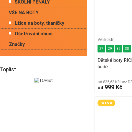
ŠKOLNÍ PENÁLY
VŠE NA BOTY
Lžíce na boty, tkaničky
Ošetřování obuvi
Značky
27
29
32
38
Dětské boty RI
šedé
Toplist
od 825,62 Kč bez D
999 Kč
od
SLEVA