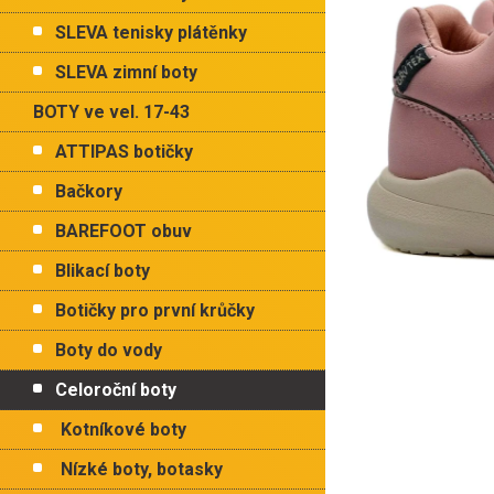
p
a
SLEVA tenisky plátěnky
n
e
SLEVA zimní boty
l
BOTY ve vel. 17-43
ATTIPAS botičky
Bačkory
BAREFOOT obuv
Blikací boty
Botičky pro první krůčky
Boty do vody
Celoroční boty
Kotníkové boty
Nízké boty, botasky