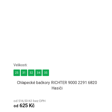
25
31
32
34
35
Chlapecké bačkory RICHTER 9000 2291 6820
Hasiči
od 516,53 Kč bez DPH
625 Kč
od