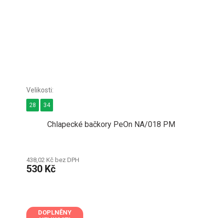
28
34
Chlapecké bačkory PeOn NA/018 PM
438,02 Kč bez DPH
530 Kč
DOPLNĚNY