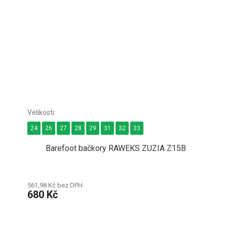
24
26
27
28
29
31
32
33
Barefoot bačkory RAWEKS ZUZIA Z15B
561,98 Kč bez DPH
680 Kč