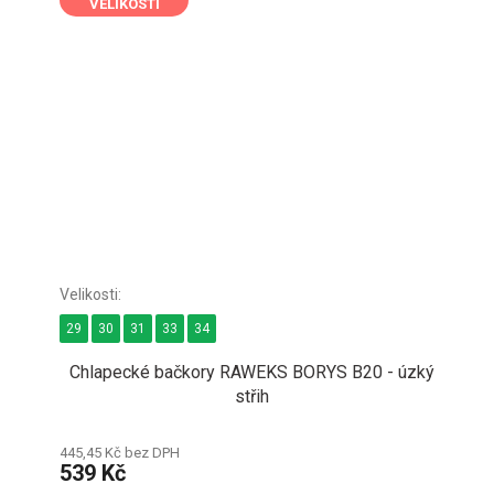
VELIKOSTI
29
30
31
33
34
Chlapecké bačkory RAWEKS BORYS B20 - úzký
střih
445,45 Kč bez DPH
539 Kč