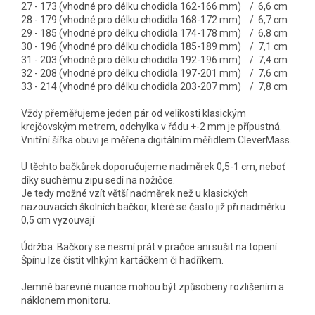
27 - 173 (vhodné pro délku chodidla 162-166 mm) / 6,6 cm
28 - 179 (vhodné pro délku chodidla 168-172 mm) / 6,7 cm
29 - 185 (vhodné pro délku chodidla 174-178 mm) / 6,8 cm
30 - 196 (vhodné pro délku chodidla 185-189 mm) / 7,1 cm
31 - 203 (vhodné pro délku chodidla 192-196 mm) / 7,4 cm
32 - 208 (vhodné pro délku chodidla 197-201 mm) / 7,6 cm
33 - 214 (vhodné pro délku chodidla 203-207
mm) / 7,8 cm
Vždy přeměřujeme jeden pár od velikosti klasickým
krejčovským metrem, odchylka v řádu +-2 mm je přípustná.
Vnitřní šířka obuvi je měřena digitálním měřidlem CleverMass.
U těchto bačkůrek doporučujeme nadměrek 0,5-1 cm, neboť
díky suchému zipu sedí na nožičce.
Je tedy možné vzít větší nadměrek než u klasických
nazouvacích školních bačkor, které se často již při nadměrku
0,5 cm vyzouvají
Údržba: Bačkory se nesmí prát v pračce ani sušit na topení.
Špínu lze čistit vlhkým kartáčkem či hadříkem.
Jemné barevné nuance mohou být způsobeny rozlišením a
náklonem monitoru.