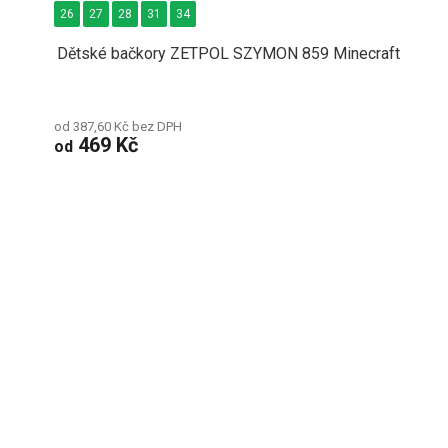
26
27
28
31
34
Dětské bačkory ZETPOL SZYMON 859 Minecraft
od 387,60 Kč bez DPH
469 Kč
od