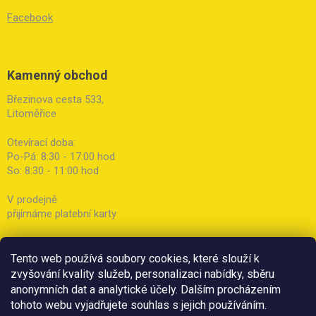
Facebook
Kamenný obchod
Březinova cesta 533,
Litoměřice
Otevírací doba:
Po-Pá: 8:30 - 17:00 hod
So: 8:30 - 11:00 hod
V prodejně
přijímáme platební karty
Tento web používá soubory cookies, které slouží k
zvyšování kvality služeb, personalizaci nabídky, sběru
anonymních dat a analytické účely. Dalším procházením
tohoto webu vyjadřujete souhlas s jejich používáním.