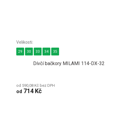
29
30
33
34
35
Dívčí bačkory MILAMI 114-DX-32
od 590,08 Kč bez DPH
714 Kč
od