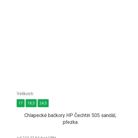
17
18,5
24,5
Chlapecké bačkory HP Čechtín 505 sandál,
přezka
od 213,22 Kč bez DPH