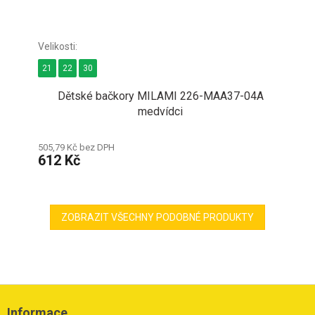
21
22
30
Dětské bačkory MILAMI 226-MAA37-04A
medvídci
505,79 Kč bez DPH
612 Kč
ZOBRAZIT VŠECHNY PODOBNÉ PRODUKTY
Z
á
Informace