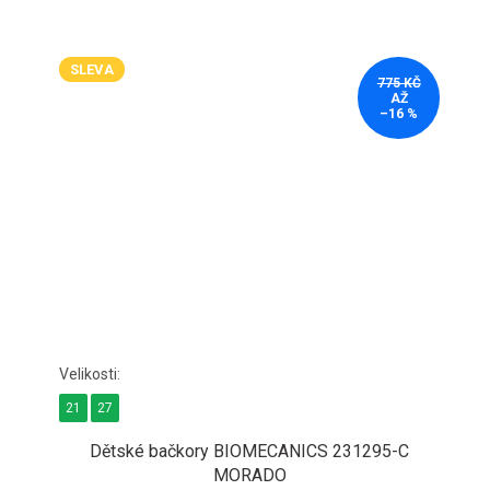
SLEVA
775 KČ
AŽ
–16 %
21
27
Dětské bačkory BIOMECANICS 231295-C
MORADO