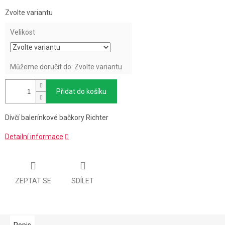
Měrná
Zvolte variantu
cena:
Velikost
Můžeme doručit do:
Zvolte variantu
Přidat do košíku
Dívčí balerínkové bačkory Richter
Detailní informace
ZEPTAT SE
SDÍLET
Popis