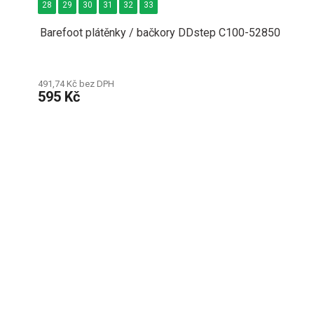
28
29
30
31
32
33
Barefoot plátěnky / bačkory DDstep C100-52850
491,74 Kč bez DPH
595 Kč