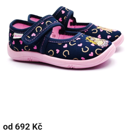
z
5
hvězdiček.
od
692 Kč