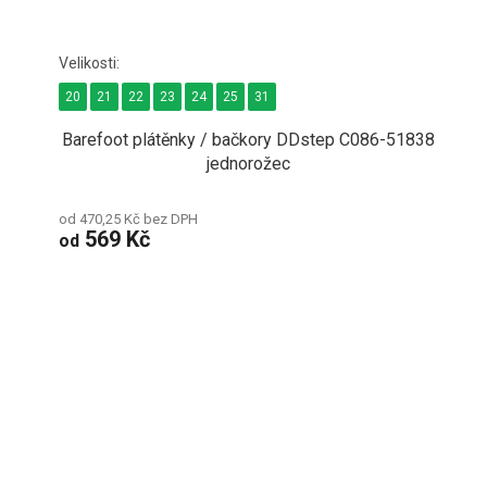
20
21
22
23
24
25
31
Barefoot plátěnky / bačkory DDstep C086-51838
jednorožec
od 470,25 Kč bez DPH
569 Kč
od