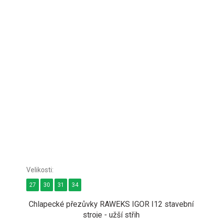
27
30
31
34
Chlapecké přezůvky RAWEKS IGOR I12 stavební
stroje - užší střih