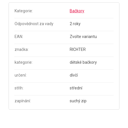
Kategorie
:
Bačkory
Odpovědnost za vady
2 roky
EAN
:
Zvolte variantu
značka
:
RICHTER
kategorie
:
dětské bačkory
určení
:
dívčí
střih
:
střední
zapínání
:
suchý zip