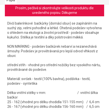
Prosím, pečlivě si zkontrolujte velikosti produktu dle
uvedeného popisu. Děkujeme
Dívčí balerínkové bačkůrky (domácí obuv) se zapínáním na
suchý zip, velmi pohodlné a lehké. Ohebná podešev vytvořena
s ohledem na ekologii a životní prostředí - podešev obsahuje
kukuřici. Stélka je textilní a díky polstrování měkká.
NON MARKING - podešev bačkůrek nebarví a nezanechává
šmouhy. Podešev je provětrávaná pro lepší odvod vlhkosti z
obuvi.
střední střih - vhodné pro střední nožičky bez vysokého nártu,
provětrávané do podešve.
Materiál: svršek - textil (100% bavlna), podšívka - textil,
podešev - syntetika
Délka vnitřní stélky v mm: / vnitřní šířka
bačkor
25 - 162 (vhodné pro délku chodidla 151-155 mm) / 6,4 cm
26 - 167 (vhodné pro délku chodidla 156-160 mm) / 6,5 cm