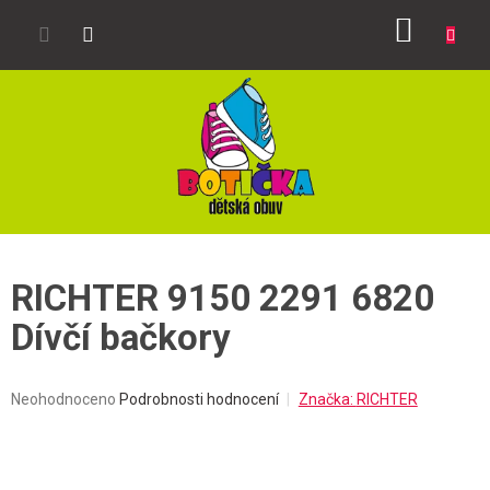
Přejít
NÁKUP
na
obsah
KOŠÍK
RICHTER 9150 2291 6820
Dívčí bačkory
Průměrné
Neohodnoceno
Podrobnosti hodnocení
Značka:
RICHTER
hodnocení
produktu
je
0,0