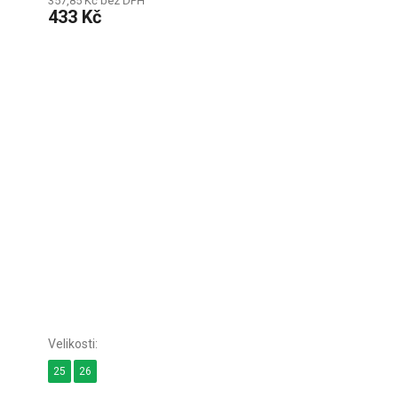
357,85 Kč bez DPH
433 Kč
25
26