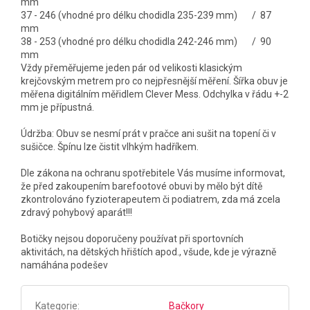
mm
37 - 246 (vhodné pro délku chodidla 235-239 mm) / 87
mm
38 - 253 (vhodné pro délku chodidla 242-246 mm) / 90
mm
Vždy přeměřujeme jeden pár od velikosti klasickým
krejčovským metrem pro co nejpřesnější měření. Šířka obuv je
měřena digitálním měřidlem Clever Mess. Odchylka v řádu +-2
mm je přípustná.
Údržba: Obuv se nesmí prát v pračce ani sušit na topení či v
sušičce. Špínu lze čistit vlhkým hadříkem.
Dle zákona na ochranu spotřebitele Vás musíme informovat,
že před zakoupením barefootové obuvi by mělo být dítě
zkontrolováno fyzioterapeutem či podiatrem, zda má zcela
zdravý pohybový aparát!!!
Botičky nejsou doporučeny používat při sportovních
aktivitách, na dětských hřištích apod., všude, kde je výrazně
namáhána podešev
Kategorie
:
Bačkory