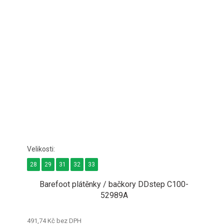
28
29
31
32
33
Barefoot plátěnky / bačkory DDstep C100-
52989A
491,74 Kč bez DPH