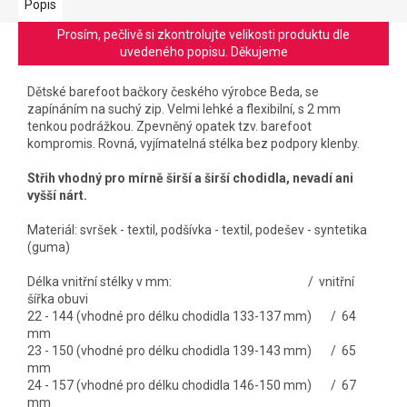
Popis
Prosím, pečlivě si zkontrolujte velikosti produktu dle
uvedeného popisu. Děkujeme
Dětské barefoot bačkory českého výrobce Beda, se
zapínáním na suchý zip. V
elmi lehké a flexibilní, s 2 mm
tenkou podrážkou. Z
pevněný opatek tzv. barefoot
kompromis. R
ovná, vyjímatelná stélka bez podpory klenby.
Střih vhodný pro mírně širší a širší chodidla, nevadí ani
vyšší nárt.
Materiál: svršek - textil, podšívka - textil, podešev - syntetika
(guma)
Délka vnitřní stélky v mm: / vnitřní
šířka obuvi
22 - 144 (vhodné pro délku chodidla 133-137 mm) / 64
mm
23 - 150 (vhodné pro délku chodidla 139-143 mm) / 65
mm
24 - 157 (vhodné pro délku chodidla 146-150 mm) / 67
mm