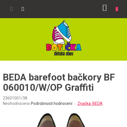
Přejít
NÁKUP
na
obsah
KOŠÍK
BEDA barefoot bačkory BF
060010/W/OP Graffiti
23601001/38
Průměrné
Neohodnoceno
Podrobnosti hodnocení
Značka:
BEDA
hodnocení
produktu
je
0,0