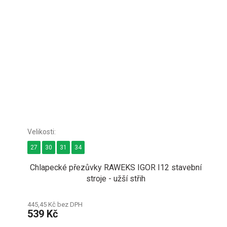
27
30
31
34
Chlapecké přezůvky RAWEKS IGOR I12 stavební
stroje - užší střih
445,45 Kč bez DPH
539 Kč