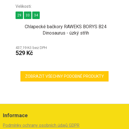
29
33
34
Chlapecké bačkory RAWEKS BORYS B24
Dinosaurus - úzký střih
437,19 Kč bez DPH
529 Kč
ZOBRAZIT VŠECHNY PODOBNÉ PRODUKTY
Z
á
Informace
p
a
Podmínky ochrany osobních údajů GDPR
t