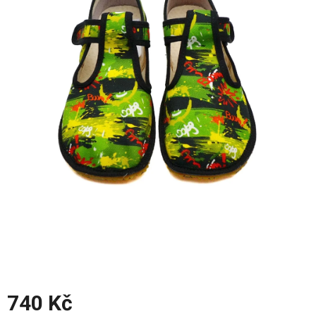
z
5
hvězdiček.
740 Kč