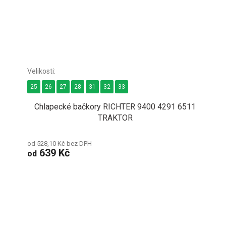
25
26
27
28
31
32
33
Chlapecké bačkory RICHTER 9400 4291 6511
TRAKTOR
od 528,10 Kč bez DPH
639 Kč
od