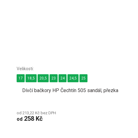
17
18,5
20,5
23
24
24,5
25
Dívčí bačkory HP Čechtín 505 sandál, přezka
od 213,22 Kč bez DPH
258 Kč
od