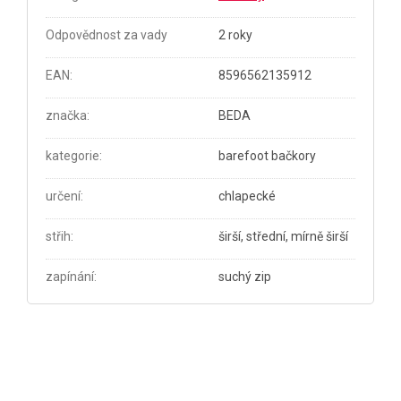
Odpovědnost za vady
2 roky
EAN
:
8596562135912
značka
:
BEDA
kategorie
:
barefoot bačkory
určení
:
chlapecké
střih
:
širší, střední, mírně širší
zapínání
:
suchý zip