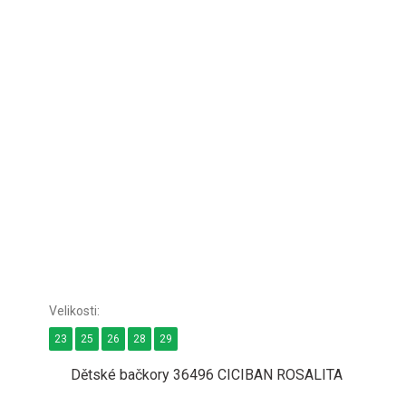
23
25
26
28
29
Dětské bačkory 36496 CICIBAN ROSALITA