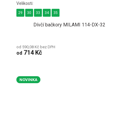
29
30
33
34
35
Dívčí bačkory MILAMI 114-DX-32
od 590,08 Kč bez DPH
714 Kč
od
NOVINKA