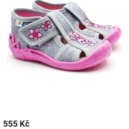
z
5
hvězdiček.
555 Kč