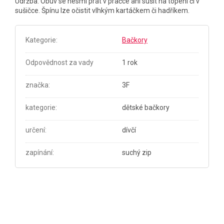
Údržba: Obuv se nesmí prát v pračce ani sušit na topení či v
sušičce. Špínu lze očistit vlhkým kartáčkem či hadříkem.
Kategorie
:
Bačkory
Odpovědnost za vady
1 rok
značka
:
3F
kategorie
:
dětské bačkory
určení
:
dívčí
zapínání
:
suchý zip