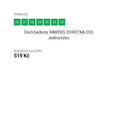
26
27
28
29
30
32
33
Dívčí bačkory RAWEKS DOROTKA D53
Jednorožec
428,93 Kč bez DPH
519 Kč