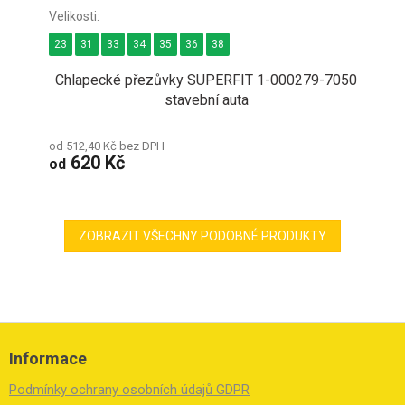
23
31
33
34
35
36
38
Chlapecké přezůvky SUPERFIT 1-000279-7050
stavební auta
od 512,40 Kč bez DPH
620 Kč
od
ZOBRAZIT VŠECHNY PODOBNÉ PRODUKTY
Z
á
Informace
p
a
Podmínky ochrany osobních údajů GDPR
t