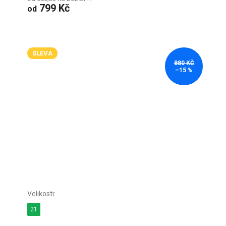
799 Kč
od
SLEVA
880 KČ
–15 %
21