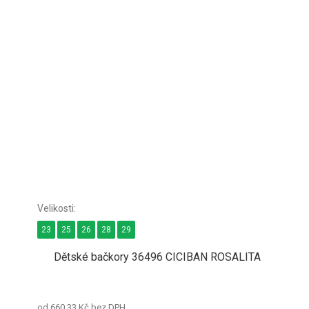
23
25
26
28
29
Dětské bačkory 36496 CICIBAN ROSALITA
od 660,33 Kč bez DPH