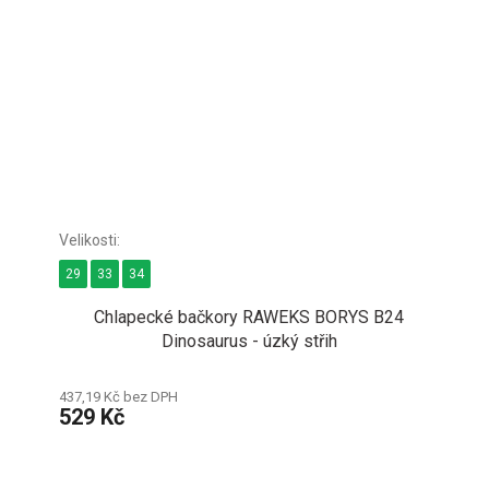
29
33
34
Chlapecké bačkory RAWEKS BORYS B24
Dinosaurus - úzký střih
437,19 Kč bez DPH
529 Kč