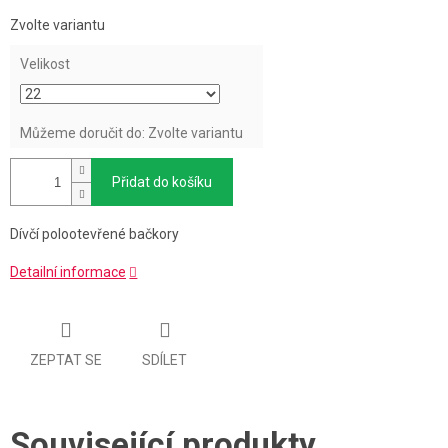
Měrná
Zvolte variantu
cena:
Velikost
Můžeme doručit do:
Zvolte variantu
Přidat do košíku
Dívčí polootevřené bačkory
Detailní informace
ZEPTAT SE
SDÍLET
Související produkty