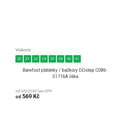
20
21
22
24
25
28
30
31
Barefoot plátěnky / bačkory DDstep C086-
51716A liška
od 470,25 Kč bez DPH
569 Kč
od