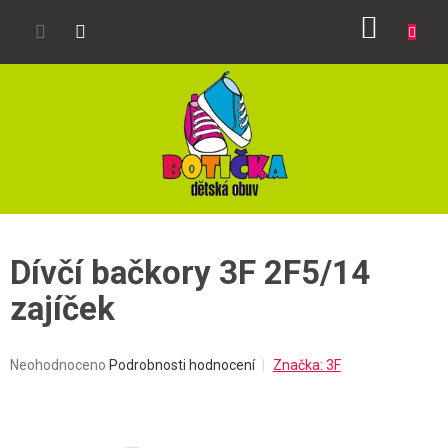
Přejít
NÁKUP
na
obsah
KOŠÍK
Dívčí bačkory 3F 2F5/14
zajíček
Průměrné
Neohodnoceno
Podrobnosti hodnocení
Značka:
3F
hodnocení
produktu
je
0,0