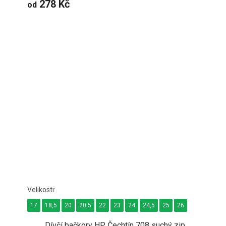
278 Kč
od
17
18,5
20
20,5
22
23
24
24,5
25
26
Dívčí bačkory HP Čechtín 708 suchý zip