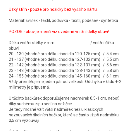
Úzký střih - pouze pro nožičky bez vyššího nártu.
Materiál: svršek - textil, podšívka - textil, podešev - syntetika
POZOR - obuv je menší viz uvedené vnitřní délky obuvi!
Délka vnitřní stélky v mm: / vnitřní šířka
obuvi
20 - 130 (vhodné pro délku chodidla 120-125 mm) / 5,4 cm
21 - 137 (vhodné pro délku chodidla 127-132 mm) / 5,5 cm
22 - 142 (vhodné pro délku chodidla 132-137 mm) / 5,6 cm
23 - 148 (vhodné pro délku chodidla 138-143 mm) / 5,8 cm
24 - 155 (vhodné pro délku chodidla 145-160 mm) / 6,1 cm
Vždy přeměřujeme jeden pár od velikosti. Odchylka v řádu +-2
milimetry je přípustná.
U těchto bačkůrek doporučujeme nadměrek 0,5-1 cm, neboť
díky suchému zipu sedí na nožičce.
Je tedy možné vzít větší nadměrek než u klasických
nazouvacích školních bačkor, které se často již při nadměrku
0,5 cm vyzouvají