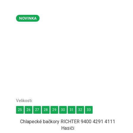
NOVINKA
25
26
27
28
29
30
31
32
33
Chlapecké bačkory RICHTER 9400 4291 4111
Hasiči