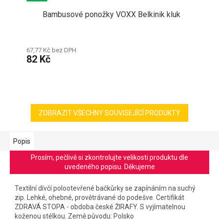
Bambusové ponožky VOXX Belkinik kluk
67,77 Kč bez DPH
82 Kč
ZOBRAZIT VŠECHNY SOUVISEJÍCÍ PRODUKTY
Popis
Prosím, pečlivě si zkontrolujte velikosti produktu dle
uvedeného popisu. Děkujeme
Textilní dívčí polootevřené bačkůrky se zapínáním na suchý
zip. Lehké, ohebné, provětrávané do podešve. Certifikát
ZDRAVÁ STOPA - obdoba české ŽIRAFY. S vyjímatelnou
koženou stélkou. Země původu: Polsko