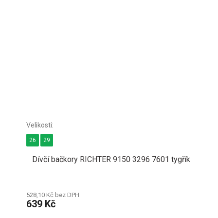
26
29
Dívčí bačkory RICHTER 9150 3296 7601 tygřík
528,10 Kč bez DPH
639 Kč