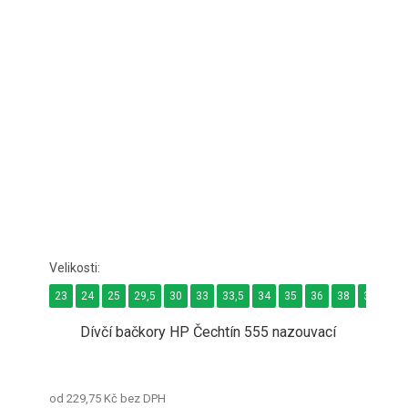
23
24
25
29,5
30
33
33,5
34
35
36
38
38,5
3
Dívčí bačkory HP Čechtín 555 nazouvací
od 229,75 Kč bez DPH