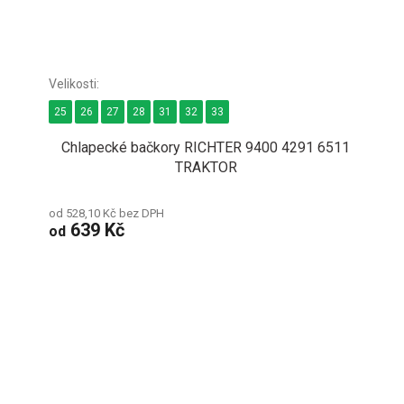
25
26
27
28
31
32
33
Chlapecké bačkory RICHTER 9400 4291 6511
TRAKTOR
od 528,10 Kč bez DPH
639 Kč
od